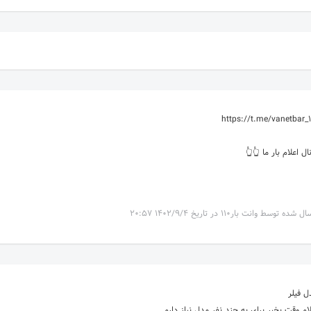
https://t.me/vanetbar_1
کانال اعلام بار ما 
ارسال شده توسط وانت بار۱۱۰ در تاریخ 1402/9/4 2
مدل فی
سلام وقت بخیر برای به چند نفر مدل نیاز دا