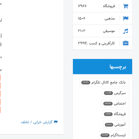
فروشگاه
7987
مذهبی
1506
موسیقی
2102
کارآفرینی و کسب و کار
2993
cczar
دس
برچسبها
ب
بانک جامع کانال تلگرام
16041
سرگرمی
10164
اجتماعی
9494
فروشگاه
8662
گزارش خرابی / تخلف
آموزشی
6919
اینستاگرام
6794