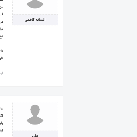
مزو ژل سی 
فیلر سی سی 
افسانه کاظمی
مزو مو 900در تخ
نخ کلاژن
نخ لیفت دو
45
نا
ارس
عا
اگه
را
اینم اد
علی