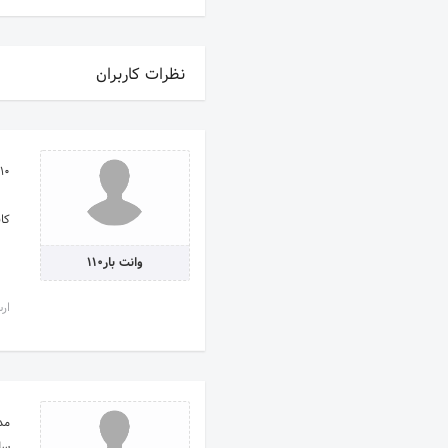
نظرات کاربران
10
👆
وانت بار۱۱۰
0:57
لر
رم