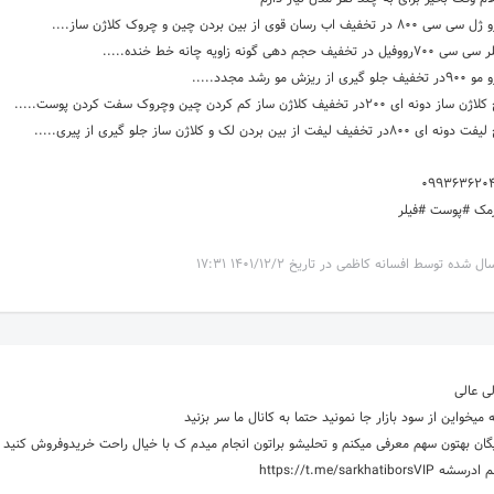
سی 800 در تخفیف اب رسان قوی از بین بردن چین و چروک کلاژن ساز....
700رووفیل در تخفیف حجم دهی گونه زاویه چانه خط خنده.....
فیف جلو گیری از ریزش مو رشد مجدد.....
 ساز دونه ای 200در تخفیف کلاژن ساز کم کردن چین وچروک سفت کردن پوست.....
نه ای 800در تخفیف لیفت از بین بردن لک و کلاژن ساز جلو گیری از پیری.....
099363620
رمک #پوست #فیلر
ال شده توسط افسانه کاظمی در تاریخ 1401/12/2 17:31
لی عالی
 میخواین از سود بازار جا نمونید حتما به کانال ما سر بزنید
یگان بهتون سهم معرفی میکنم و تحلیشو براتون انجام میدم ک با خیال راحت خریدوفروش 
رسشه https://t.me/sarkhatiborsVIP