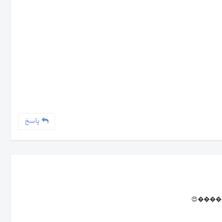
پاسخ
کنید ����😍