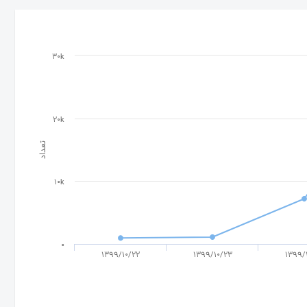
30k
20k
تعداد
10k
0
1399/10/22
1399/10/23
1399/