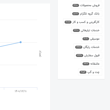
فروش محصولات
6690
بانک گروه تلگرام
5068
کارآفرینی و کسب و کار
4866
خدمات تبلیغاتی
4417
موسیقی
4060
خدمات رایگان
3363
تعداد
قبول سفارش
3339
عاشقانه
3312
چت و گپ
3154
1401/12/11