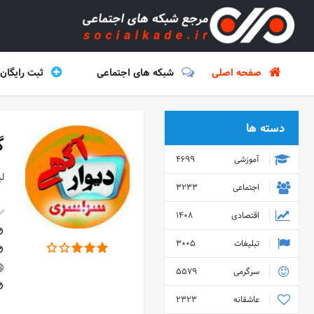
صفحه اصلی
شبکه های اجتماعی
ثبت رایگان
دسته ها
گ
آموزشی
4699
اجتماعی
3233
اقتصادی
1408
تبلیغات
3005
سرگرمی
5579
عاشقانه
2323