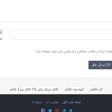
وجه: لینک و مطالب تبلیغاتی و یا توهین آمیز تایید نخواهد شد)
ارسال نظر
گپ تلگرام
گروه چت تلگرام
کانال سریال ترکی【21 کانال برتر】تلگرام
تعرفه های آگهی
تماس با ما
درباره ما