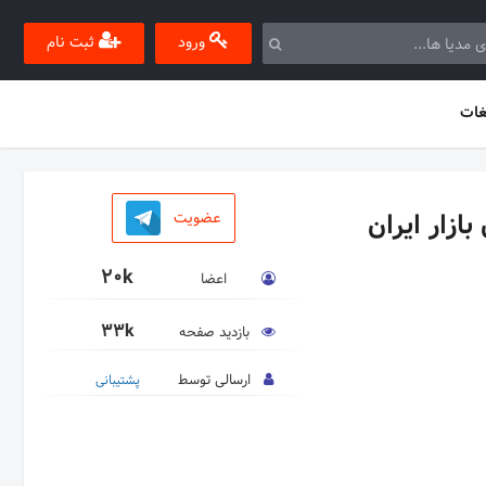
ورود
ثبت نام
غات
ازار ایران
عضویت
20k
اعضا
33k
بازدید صفحه
ارسالی توسط
پشتیبانی