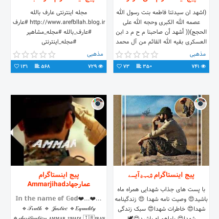
(اشهد ان سیدتنا فاطمه بنت رسول الله
مجله اینترنتی عارف بالله
عصمه الله الکبری وحجه الله علی
http://www.arefbllah.blog.ir #عارف
الحجج)(( أشهد أن صاحبنا م ح م د ابن
#عارف_بالله #مجله_مشاهير
العسکری بقیه الله القائم من آل محمد
#مجله_اینترنتی
((عج))
مذهبی
مذهبی
131
568
729
73
350
741
پیج اینستاگرام ۺـہڍآیـــے
پیج اینستاگرام
عمارجهادAmmarjihad
با پست های جذاب شهدایی همراه ماه
...❤️𝕀𝕟 𝕥𝕙𝕖 𝕟𝕒𝕞𝕖 𝕠𝕗 𝔾𝕠𝕕❤️...
باشید😍 وصیت نامه شهدا 😍 زندگینامه
🔹𝒯𝓇𝓊𝓉𝒽 🔹 𝒥𝓊𝓈𝓉𝒾𝒸𝑒 🔹𝐸𝓆𝓊𝒶𝓁𝒾𝓉𝓎
شهدا😍 خاطرات شهدا😍 سبک زندگی
🔹𝒸𝓁𝒶𝓇𝒾𝒻𝒾𝒸𝒶𝓉𝒾𝑜𝓃 ᴀᴍᴍᴀʀ ᴊɪʜᴀᴅɪ 🇮🇷ɪʀᴀɴ