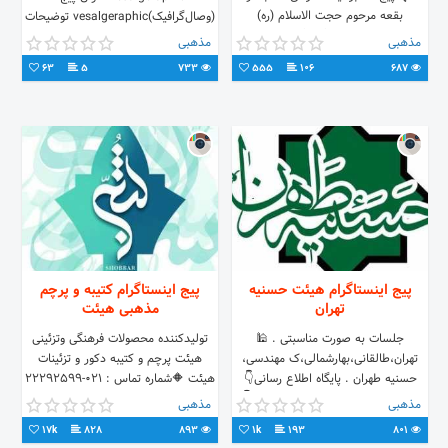
بقعه مرحوم حجت الاسلام (ره)
(وصال‌گرافیک)vesalgeraphic توضیحات
شهرستان گلپایگان
پیج: تمام زندگی‌ام خیمه‌گاه هیئت بود
مذهبی
مذهبی
بگو ملائکه از مادرم سؤال کنند ‌ ‌ کانال
63
5
733
555
106
687
تلگرام : @vesalgeraphic
پیج اینستاگرام هیئت حسنیه
پیج اینستاگرام کتیبه و پرچم
تهران
مذهبی هیئت
جلسات به صورت مناسبتی . 🕌
تولیدکننده محصولات فرهنگی وتزئینی
تهران،طالقانی،بهارشمالی،ک مهندسی،
هیئت پرچم و کتیبه دکور و تزئینات
حسنیه طهران . پایگاه اطلاع رسانی👇
هیئت 🔶شماره تماس : 021-22292599
www.hassanieh.ir . کانال تلگرام👇
09368626450 : سفارش
مذهبی
مذهبی
WWW.SHOBBAR.COM
17k
828
893
1k
193
801