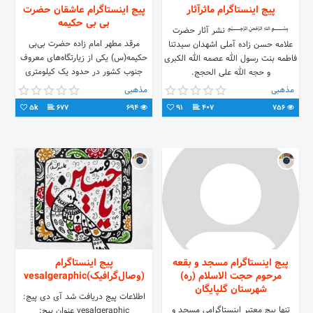
پیج اینستاگرام ماثرآثار
پیج اینستاگرام عاشقان حضرت
بی بی حکیمه
﷽ نشر آثار حضرت
مرقد مطهر امام زاده حضرت بی‌بی
علامه حسن زاده آملی اشهدان سیدتنا
حکیمه(س) یکی از زیارتگاه‌های معروف
فاطمه بنت رسول الله عصمه الله الکبری
جنوب کشور در حدود یک کیلومتری
و حجه الله علی الحجج.
سمت شرقی روستای بی‌بی حکیمه(س)
مذهبی
مذهبی
واقع شده است.
5k
677
694
91
407
756
پیج اینستاگرام مسجد و بقعه
پیج اینستاگرام
مرحوم حجت الاسلام (ره)
(وصال‌گرافیک)vesalgeraphic
شهرستان گلپایگان
اطلاعات پیج دریافت شد آی دی پیج:
تنها پیج معتبر اینستاگرامی مسجد و
vesalgeraphic عنوان پیج: