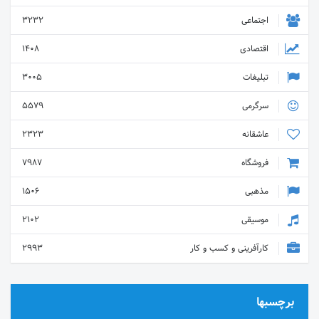
اجتماعی
3232
اقتصادی
1408
تبلیغات
3005
سرگرمی
5579
عاشقانه
2323
فروشگاه
7987
مذهبی
1506
موسیقی
2102
کارآفرینی و کسب و کار
2993
برچسبها