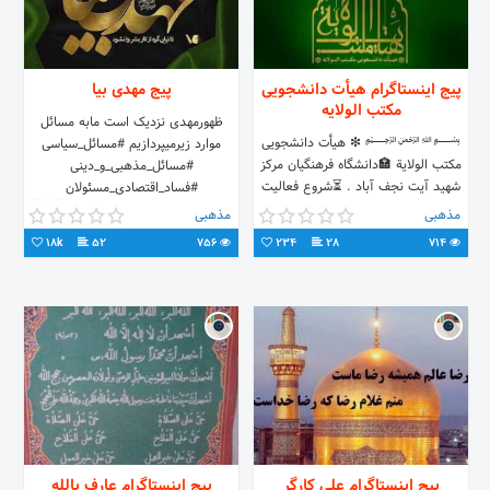
پیج اینستاگرام هیأت دانشجویی
پیج مهدی بیا
مکتب الولایه
ظهورمهدی نزدیک است مابه مسائل
﷽ ❇ هیأت دانشجویی
موارد زیرمیپردازیم #مسائل_سیاسی
مکتب الولایة 🏣دانشگاه فرهنگیان مرکز
#مسائل_مذهبی_و_دینی
شهید آیت نجف آباد . ⏳شروع فعالیت
#فساد_اقتصادی_مسئولان
صفحه : ۱۵ رمضان ۱۴۴۰ . #یازهرا_س .
#اسرائیل_شناسی کانال تلگرام ما👇👇👇
مذهبی
مذهبی
💫ما حسینی شده ز دولت حسنیم❤
👇👇👇🚨🚨🚨🚨🚨🚨
18k
52
756
234
28
714
zil.ink/h_mkvelayat
پیج اینستاگرام علی کارگر
پیج اینستاگرام عارف بالله