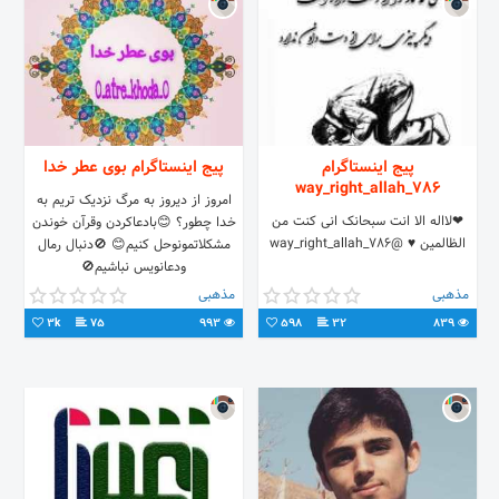
پیج اینستاگرام
پیج اینستاگرام بوی عطر خدا
way_right_allah_786
امروز از دیروز به مرگ نزدیک تریم به
❤لااله الا انت سبحانک انی کنت من
خدا چطور؟ 😊بادعاکردن وقرآن خوندن
الظالمین ♥ @way_right_allah_786
مشکلاتمونوحل کنیم😊 🚫دنبال رمال
ودعانویس نباشیم🚫
مذهبی
مذهبی
3k
75
993
598
32
839