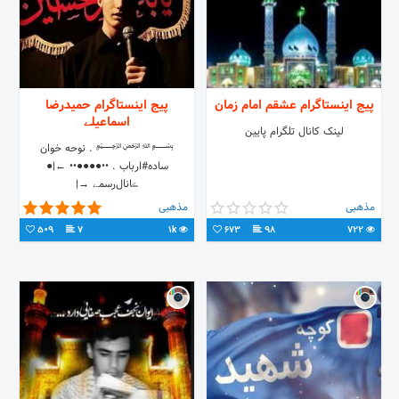
پیج اینستاگرام عشقم امام زمان
پیج اینستاگرام حمیدرضا
اسماعیلے
لینک کانال تلگرام پایین
﷽ . نوحه خوان
ساده#ارباب . ••●●●●•• ←|●
ڪانال‌رسمے →|
●@hamidreza_esmaeli_205
مذهبی
مذهبی
509
7
1k
673
98
722