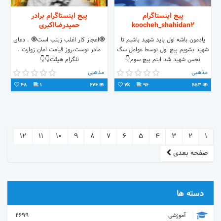
پیج اینستاگرام
پیج اینستاگرام برادر
koocheh_shahidan2
حمیدرضااکبری
یادمون باشه اول باید شهید باشیم تا
🧿اعجاز کار اغلب زینب است🧿 . دعای
شهید بشویم پیج اول توسط عوامل سگ
مادر توست،روز قیامت امان زوارت .
نجس شهید شد اینم پیج سوم👇
تلگرام هیئت👇👇
t.me/hamidrezaakbari
@koocheh_shahidan3
مذهبی
مذهبی
Eitaa.com/koocheh_shahid
48
1
676
7k
96
653
12
11
10
9
8
7
6
5
4
3
2
1
صفحه بعدی
دسته ها
آموزشی
4699