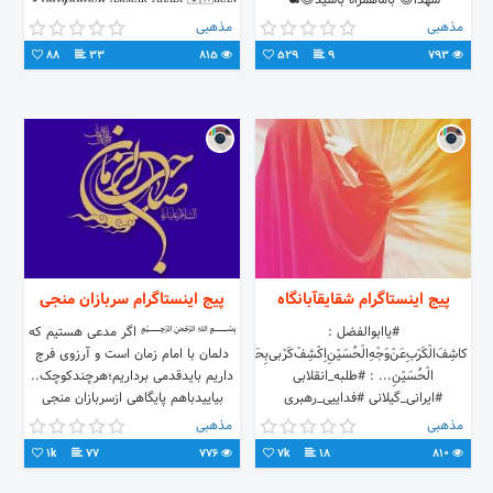
شهدا😍 باماهمراه باشید😍🕊
🇮🇷 International Page🔰
مذهبی
مذهبی
Download video 👇🏻
88
33
815
529
9
793
پیج اینستاگرام شقایقآبانگاه
پیج اینستاگرام سربازان منجی
#یا‌ابوالفضل :
﷽ اگر مدعی هستیم که
کاشِفَ‌الْکَرْبِ‌عَنْ‌وَجْهِ‌الْحُسَیْنِ‌اِکْشِفْ‌کَرْبى‌بِحَقِ‌اَخْیکَ‌
دلمان با امام زمان است و آرزوی فرج
الْحُسَیْنِ... : #طلبه‌_انقلابی
داریم بایدقدمی برداریم؛هرچندکوچک..
#ایرانی_‌گیلانی #فداییی_‌رهبری
بیاییدباهم پایگاهی ازسربازان منجی
بسازیم.
مذهبی
مذهبی
1k
77
776
7k
18
810