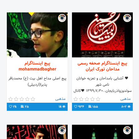
پیج اینستاگرام صحفه رسمی
پیج اینستاگرام
مداحان تورک ایران
mohammadbagher
🖤 آشنایی بامداحان و تعزیه خوانان
پیج اصلی مداح اهل بیت (ع) محمدباقر
نامی شهر
پذیرا(اردبیلی)
سولدوزواذربایجان..۱۳۹۹٫۷٫۳۰ 🖤کانال
تلگرامی مداحان سولدوز و آذربایجان،⁦
مذهبی
مذهبی
@madahansulduz
2k
25
1k
934
155
802