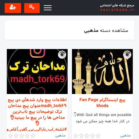
مشاهده دسته
مذهبی
پیج اینستاگرام Fan Page
اطلاعات پیج وارد شدهآی دی پیج
khoda
madh_tork69عنوان پیج مداحان
ترک توضیحات پیج ناب‌ترین
With God all things are possible👇
مداحی ها را در پیج ما ببینید👌
در کنار خدا همه چیز ممکن می شود
👌
#تشنه_لب_یارالی_بی_کفن_آغام_وای_#
👈دایرکت_📥
مذهبی
مذهبی