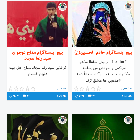
پیج اینستاگرام خادم الحسین(ع)
پیج اینستاگرام مداح نوجوان
سید رضا سجاد
#editor📱 ||ݐیش ما👥|| مذهبـ
کربلایی سید رضا سجاد مداح اهل بیت
هر‌ڪس بہ‌خۅدش‌ مربۅط‌اسٺـ ؛
علیهم السلام‌
مـآڪھ‌هسٺیمـ ◗مسلمآنـ اباعبدالله♡◖
#مذهبی_ها_عاشق_ترند
#موفقیت_اتفاقی_نیست_انتخابی_است
مذهبی
مذهبی
903
12
806
649
3
699