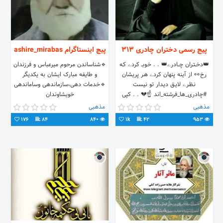
پیج رسمی دختران چادری 313
پیج اینستاگرام ashire_mirabas
👑دخــتـران چـــادرے👑 . . خـوبــ کردے کـه
🔹️شناساندن مرحوم میرعباس و فرزندان
رخ👀 از آینه پنهان کردے هـر پریشان
و طایفه مبارک ایشان به یکدیگر
نـظـرے لایـق دیدار تو نیست
🔹️خدمات دهی،سازماندهی وساماندهی
#چادری_ها_فرشته_اند ☝💔 . . کپی
خویشاوندان
باذکر صلوات
مذهبی
مذهبی
176
84
840
1k
42
953