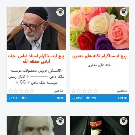
پیج اینستاگرام نکته های معنوی
پیج اینستاگرام استاد امامی نجف
آبادی حفظه الله
نکته های معنوی
📚مسئول فروش محصولات موسسه
ملک داعی -------------------- ۩ کانال رسمی
موسسۀ ملک داعی ۩ 👇👇 🔅
@malakedaei 📞شماره تماس:
مذهبی
مذهبی
09026786132
818
9
1k
535
279
869