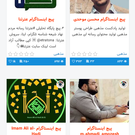
پیج اینستاگرام محسن موحدی
پیج اینستاگرام عترتنا
تولید پادکست مذهبی طراحی پوستر
📌پیچ پایگاه تحلیلی #عترتنا رسانه مردم
مذهبی تولید محتوای رسانه ای مذهبی
نهاد شیعه شناسه تلگرام، ایتا، سروش
عترتنا: 🆔 @etratona کپی مطالب آزاد
است لینک سایت عترتنا🌐:👇
مذهبی
مذهبی
1k
250
897
373
33
843
پیج اینستاگرام
پیج اینستاگرام Imam Ali al-
Hadi
m.ahmadi_amozesh