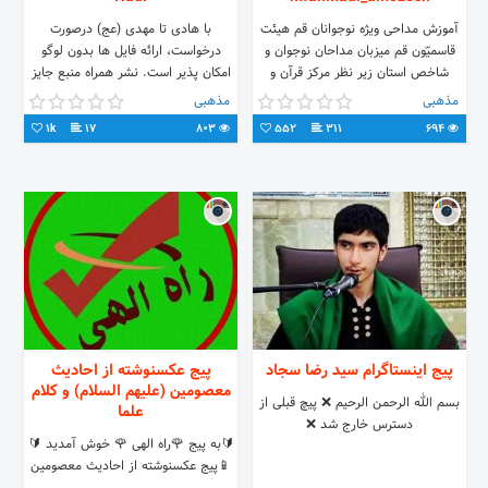
آموزش مداحی ویژه نوجوانان قم هیئت
با هادی تا مهدی (عج) درصورت
قاسمیّون قم میزبان مداحان نوجوان و
درخواست، ارائه فایل ها بدون لوگو
شاخص استان زیر نظر مرکز قرآن و
امکان پذیر است. نشر همراه منبع جایز
حدیث حرم مطهر صفائیه روبروی ک۱۹ /
مذهبی
مذهبی
۰۹۱۰۹۶۴۵۸۳۱
1k
17
803
552
311
694
پیج اینستاگرام سید رضا سجاد
پیج عکسنوشته از احادیث
معصومین (علیهم السلام) و کلام
بسم الله الرحمن الرحیم ❌ پیچ قبلی از
علما
دسترس خارج شد ❌
🔰به پیج 🌹راه الهی 🌹 خوش آمدید 🔰
📱پیج عکسنوشته از احادیث معصومین