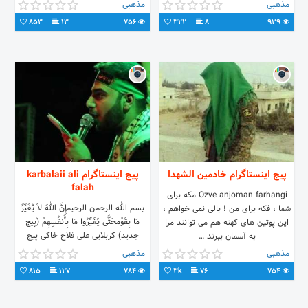
و علماء🔔 🚨پیج هنوز اول
مذهبی
مذهبی
کارشه،حمایت کنید تا رشد💪کنه 🛑ما را
853
13
756
322
8
939
به راه راست هدایت کن...🤲
پیج اینستاگرام خادمین الشهدا
پیج اینستاگرام karbalaii ali
falah
Ozve anjoman farhangi مکه برای
بسم الله الرحمن الرحیمإِنَّ اللهَ لاَ یُغَیِّرُ
شما ، فکه برای من ! بالی نمی خواهم ،
مَا بِقَوْمحَتَّى یُغَیِّرُوا مَا بِأَنفُسِهِمْ (پیج
این پوتین های کهنه هم می توانند مرا
جدید) کربلایی علی فلاح خاکی پیج
به آسمان ببرند …
جدید
مذهبی
مذهبی
815
127
784
3k
76
754