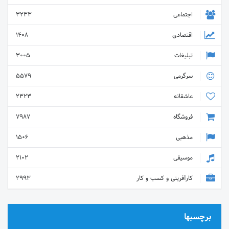
اجتماعی
3233
اقتصادی
1408
تبلیغات
3005
سرگرمی
5579
عاشقانه
2323
فروشگاه
7987
مذهبی
1506
موسیقی
2102
کارآفرینی و کسب و کار
2993
برچسبها