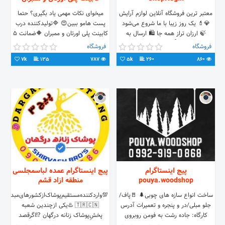
معتبر ترین فروشگاه آنلاين لوازم آرایش
میخوای نکات مهمی یاد بگیری؟ حتما
💎💄 یک روز زیبا با ما شروع می‌شود
پست هامو ببین😍 🔷تولیدکننده درب
🍃 ارزان تراز همه جا 🛍 ارسال به
کابینت پلی اورتان و ممبران 🔶ضمانت ۵
سراسر ايران📬 🌐سفارش از طریق
ساله 🔹ارسال رایگان جهت سفارش
فروشگاه
فروشگاه
دایرکت و سایت👇🏻
دایرکت 📞+989122933664 📞
7k
135
787
5k
260
860
02133281230
پیج اینستاگرام
پیج اینستاگرام عمده لباسمجلسی
pouya.woodshop
منطقه ازاد قشم
ساخت انواع سازه های چوبی🌲 🚪پاف/
💯واردکننده‌مستقیم‌پوشاک‌‌ازکشورهای‌مبدأ
جلو مبلی/در و پنجره و تعمیرات آدرس
🇹🇷🇨🇳 ♨️یکی ازچندین شعبه
کارگاه: جاده رشت به فومن روبروی
پخشِ‌پوشاک زنانه درگهان ⁉️اگرقصد