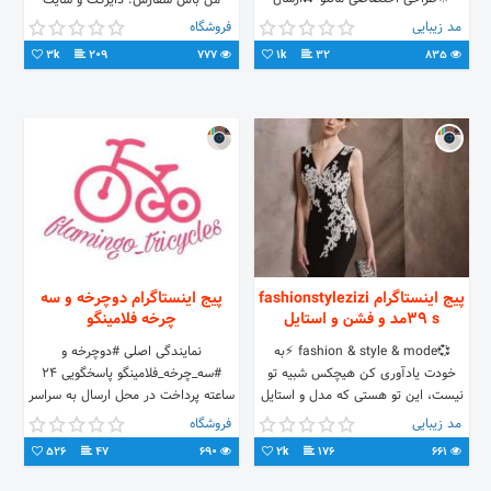
من باش سفارش: دایرکت و سایت
بگیریت بدون هزینه اضافه دوستان لطفا
رایگان از طریق پست به سراسرکشور 🛒
مد زیبایی
فروشگاه
برای مشاوره لطف کنیت پیام ندیت
راهنمای سفارش محصول 👇👇👇
3k
209
777
1k
32
835
تماس بگیریت تا شرایط رو توضیح بدم
مدل زیاد است پس لطفا فقط تماس
شهر ابگرمکن بورس ابگرمکن های
ایستاد و دیواری فروشگاه نیکوصنعت
جام مشتاق حضور گرمتون هستیم
مدیریت نیکو
پیج اینستاگرام fashionstylezizi
پیج اینستاگرام دوچرخه و سه
39 sمد و فشن و استایل
چرخه فلامینگو
💞fashion & style & mode ⚡به
نمایندگی اصلی #دوچرخه و
خودت یادآوری کن هیچکس شبیه تو
#سه_چرخه_فلامینگو پاسخگویی ۲۴
نیست، این تو هستی که مدل و استایل
ساعته پرداخت در محل ارسال به سراسر
خودت را میسازی.
کشور #تضمین_قیمت شماره تماس :
مد زیبایی
فروشگاه
09017742809 (Talebi)
526
47
690
2k
176
661