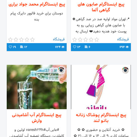
پیج اینستاگرام صابون هاى
پیج اینستاگرام محمد جواد براری
گياهى آلما
دوستان برای خرید فالوور دایرک پیام
📍تهران مواد اوليه صد در صد گياهى🍀
بده
با صابون هاى گياهى زيبايى رو به
پوست خود هديه دهيد❤️ ارسال به
تمامى نقاط كشور🚙 💜جهت سفارش به
فروشگاه
فروشگاه
دايركت مراجعه كنيد💜
19
12
724
13
6
694
پیج اینستاگرام پـوشـاک زنـانـه
پیج اینستاگرام آب آشامیدنی
بـانـو لـند
وارش
✿ خـریـد آنـلایـن و حـضـوری ✿ ✿
#عابر_آب#varesh24h اولین و
سـاعـات کـاری ۹ الـی ۱۴ و ۱۶ الـی ۲۱ ✿
کاملترین دستگاه تصفیه آب آشامیدنی