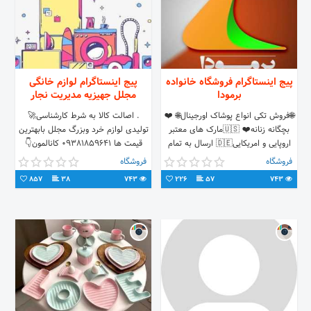
پیج اینستاگرام فروشگاه خانواده
پیج اینستاگرام لوازم خانگی
برمودا
مجلل جهیزیه مدیریت نجار
🌐فروش تکی انواع پوشاک اورجینال🌐 ❤️
. اصالت کالا به شرط کارشناسی🚀
بچگانه زنانه❤️ 🇺🇸مارک های معتبر
تولیدی لوازم خرد وبزرگ مجلل بابهترین
اروپایی و امریکایی🇩🇪 ارسال به تمام
قیمت ها 09381859641 کانالمون👇
نقاط کشور 📲 +989917782023
فروشگاه
فروشگاه
857
38
743
226
57
743