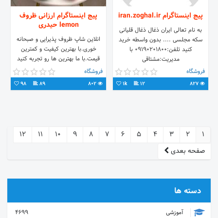
پیج اینستاگرام iran.zoghal.ir
پیج اینستاگرام ارزانی ظروف
lemon حیدری
به نام تعالی ایران ذغال ذغال قلیانی
انلاین شاپ ظروف پذیرایی و صبحانه
سکه مجلسی .... بدون واسطه خرید
خوری.با بهترین کیفیت و کمترین
کنید تلفن:09190201800 با
قیمت.با ما بهترین ها رو تجربه کنید
مدیریت:مشتاقی
چون لایق بهترینها هستید
فروشگاه
فروشگاه
98
89
802
1k
12
827
12
11
10
9
8
7
6
5
4
3
2
1
صفحه بعدی
دسته ها
آموزشی
4699