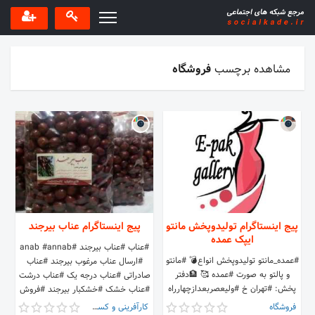
مشاهده برچسب
فروشگاه
پیج اینستاگرام تولیدوپخش مانتو
پیج اینستاگرام عناب بیرجند
ایپک عمده
#عناب #عناب بیرجند #anab #annab
#عمده_مانتو تولیدوپخش انواع💣 #مانتو
#ارسال عناب مرغوب بیرجند #عناب
و پالتو به صورت #عمده 🥰 🏦دفتر
صادراتی #عناب درجه یک #عناب درشت
پخش: #تهران خ #ولیعصربعدازچهارراه
#عناب خشک #خشکبار بیرجند #فروش
امیراکرم پاساژکیان طبقه دوم کانال
عناب #عناب #عناب تازه #عناب درشت و
فروشگاه
کارآفرینی و کسب و کار