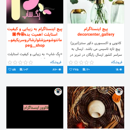
1 اسلام آباد غرب جنب کارخانه کاشی
کاژه -بازرگانی صادقی * از نمایشگاه ما
دیدن فرمایید. *بازرگانی کاشی وسرامیک
صادقی شعبه دیگری ندارد.
تلفن:09187389141- 08345323234
پیج اینستاگرام
پیج اینستاگرام به زیبایی و کیفیت
decorcenter_gallery
استایلت اهمیت بده🤩👌🏼
مانتوشومیزشلوارشالروسریکیفو…
کادویی و اکسسوری دکور سنتر(تبریز)
peg__shop
پیج تازه تاسیس می باشد. ارسال به
⭐️پِگ شاپ⭐️ به زیبایی و کیفیت استایلت
سراسر کشور ارسال رایگان در تبریز در
اهمیت بده🤩👌🏼 فروش فقط بصورت
سفارش های بالای ۱۵۰ هزار تومان
فروشگاه
فروشگاه
آنلاین🛍 ارسال رایگان به تمام نقاط
5k
103
870
275
20
1k
ایران📦 ثبت سفارش از طریق دایرکت
واتساپ 09305629171