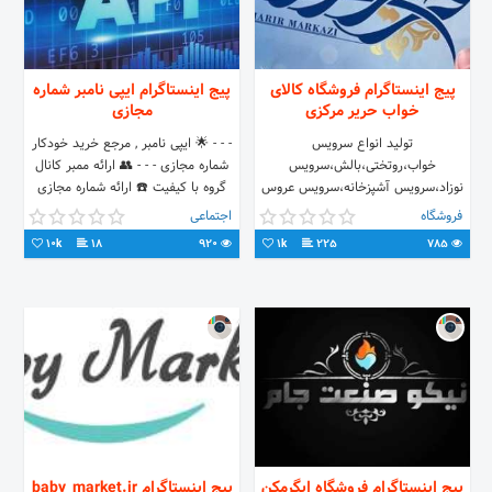
پیج اینستاگرام فروشگاه کالای
پیج اینستاگرام ایپی نامبر شماره
خواب حریر مرکزی
مجازی
تولید انواع سرویس
- - - 🌟 ایپی نامبر , مرجع خرید خودکار
خواب،روتختی،بالش،سرویس
شماره مجازی - - - 👥 ارائه ممبر کانال
نوزاد،سرویس آشپزخانه،سرویس عروس
گروه با کیفیت ☎️ ارائه شماره مجازی
بیش از ۱۰ سال سابقه تولید درصورت
ارزان - - - - - 📝 ربات ثبت سفارشات :
فروشگاه
اجتماعی
داشتن سوال به دایرکت مراجعه نمایید
10k
18
920
1k
225
785
پیج اینستاگرام فروشگاه ابگرمکن
پیج اینستاگرام baby_market.ir