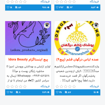
سایپا محمودی کوچه ناصری ثبت
خرید عمده دارید،ب پیج۱ پیام بدید👇🏻
فروشگاه
فروشگاه
سفارش 📲:0992-919-0868
@dargahanclothing
1k
56
978
293
63
853
عمده لباس درگهان قشم (پیج۴)
پیج اینستاگرام ldora Beauty
.واردکننده‌مستقیم‌پوشاک‌مجلسی‌ازکشورهای
لوازم ارایشی و بهداشتی وپوستی لدورا💄
مبدأ🇹🇷🇨🇳 .‼️یکی ازچندین شعبه‌ی
مشاوره رایگان پوست و مو💆‍♀️
پخشِدرگهان اگر قصد خریدعمده
Whatsapp: 09914052568 ارسال به
دارید،لطفأ پیج۱ فالوو کنید👇🏻 .
سراسر کشور 📦🛵 من اینجام تا تو از
@dargahanclothing
وجود خودت لذت ببری😍
فروشگاه
فروشگاه
97
8
789
2k
57
1k