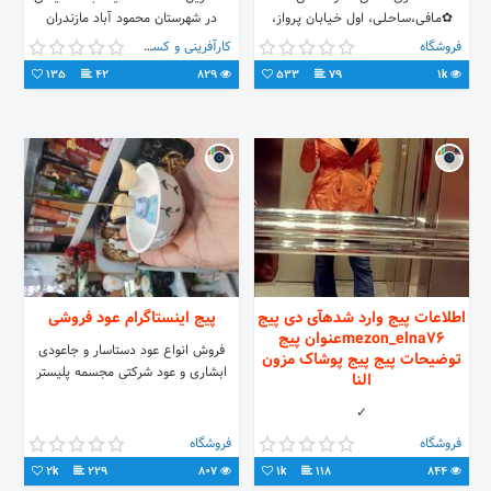
✿مـافـی،سـاحـلـی، اول خـیـابـان پـرواز،
در شهرستان محمود آباد مازندران
بـوتـیک بـانـو لـنـد✿
محمود آباد - بلوار معلم - بین باران ۲۶
فروشگاه
کارآفرینی و کسب و کار
و ۲۷
135
42
829
533
79
1k
اطلاعات پیج وارد شدهآی دی پیج
پیج اینستاگرام عود فروشی
mezon_elna76عنوان پیج
فروش انواع عود دستاسار و جاعودی
توضیحات پیج پیج پوشاک مزون
ابشاری و عود شرکتی مجسمه پلیستر
النا
✓
فروشگاه
فروشگاه
2k
229
807
1k
118
844