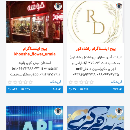
پیج اینستاگرام راشادکور
پیج اینستاگرام
khooshe_flower_urmia
شرکت آذین سازان پروشات( راشادکور)
استادان نبش کوی یازده
به شماره ثبت ۳۷۶۰۹۴ 🍃طراحی و
☏tel:04433488043 📱whats
اجرای دکوراسیون داخلی🍃🏡
app:09149357911پاسخگویی،قیمت
09904979735 09384592738
وسفارش
02144079150
فروشگاه
فروشگاه
848
137
808
2k
168
724