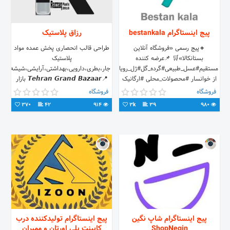
پیج اینستاگرام bestankala
رزاق پلاستیک
🔸پیج رسمی «فروشگاه آنلاین
طراحی قالب انحصاری پخش عمده مواد
بستانکالا»🛒 📌عرضه کننده
پلاستیک
مستقیم#عسل_طبیعی#گرده_گل#ژل_رویال
از خوانسار #محصولات_محلی #ارگانیک
📍𝙏𝙚𝙝𝙧𝙖𝙣 𝙂𝙧𝙖𝙣𝙙 𝘽𝙖𝙯𝙖𝙖𝙧 بازار
از پایتخت عسل ایران ۰۹۱۳۹۷۲۲۶۶۵
بزرگ تهران
فروشگاه
فروشگاه
370
42
914
3k
39
980
پیج اینستاگرام شاپ نگین
پیج اینستاگرام تولیدکننده درب
ShopNegin
کابینت پلی اورتان و ممبران