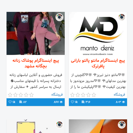
پیج اینستاگرام مانتو پالتو بارانی
پیج اینستاگرام پوشاک زنانه
پافرترک
بچگانه مشهد
🌸💚مانتو دنیز تبریز🌹 🌸💚گلچینی از
فروش حضوری و آنلاین لباسهای زنانه
بهترین مدلهای🌹 🌸💚مدروز مزوندوز با
دخترانه پسرانه با قیمتهای مناسب💲
بهترین کیفیت🌹 🌸💚اپلیکیشن ما را از
ارسال به سراسر کشور ✈ سفارش از
سایت زیر دانلود کنید🌹
طریق دایرکت و واتساپ
فروشگاه
فروشگاه
09932353039 ☎️
1k
82
867
1k
316
803