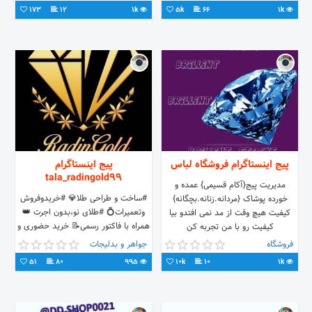
تلگراممون😌👇👇
تازه #عناب سبز #حبه عناب #عناب
173
12
1k
5k
66
1k
فروشی #ارسال سراسر کشور
پیج اینستاگرام فروشگاه لباس
پیج اینستاگرام
tala_radingold99
مدیریت پیج{آکام قسیمی} عمده و
#ساخت و طراحی طلا💎 #خریدوفروش
خورده پوشاک {مردانه.زنانه.بچگانه}
وتعمیرات💍 #طلای نو،بدون اجرت 👑
کیفیت هیچ وقت از مد نمی افتدو بیا
همراه با فاکتور رسمی📝 خرید حضوری و
کیفیت رو با من تجربه کن
آنلاین🎁 راههای ارتباطی ما
فروشگاه
جواهر و بدلیجات
واتساپ،دایرکت 09126993726📞📞📞
51
80
995
10k
10
1k