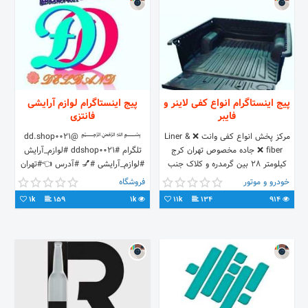
پیج اینستاگرام انواع کفی لاینر و
پیج اینستاگرام لوازم آرایشی
فایبر
فانتزی
مرکز پخش انواع کفی وانت ❌ Liner &
﷽ @dd.shop0021
fiber ❌ جاده مخصوص تهران کرج
تلگرام #ddshop0021 #لوازم_آرایش
کیلومتر ۲۸ بین گرمدره و کلاک جنب
#لوازم_آرایشی #💅 #آدرس 👈#تهران
پمپ بنزین البرز 09127685006
#شهرقدس #میدان۹دی
خودرو و موتور
فروشگاه
09385001228 09387344342
#خیابان_مبارزان #کوچه #شهیدباقری🌷
1k
159
1k
11k
134
914
#جنب #نانوایی