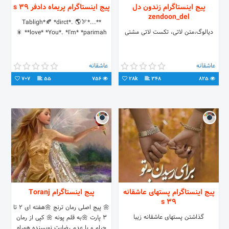
پیج اینستاگرام زندون دل
پیج اینستاگرام پریماه دادفر 39 s
zendoon_del
*Tabligh*🍂 *dirct*. 🌎🏹*...*
دیالوگ،متن لاتی، تکست لاتی مشتی
*love* *You*. *I'm* *parimah* 🎇
عاشقانه
عاشقانه
707
55
756
28k
348
825
پیج اینستاگرام پستهای عاشقانه
پیج اینستاگرام Toranj
39 s
🌼 پیج اصلی رمان ترنج 🌼هفته ای ۲ تا
گذاشتن پستهای عاشقانه زیبا
۳ پارت 🌼به قلم پونه 🌼 کپی از رمان
حرام و با عدم رضایت نویسنده همراه