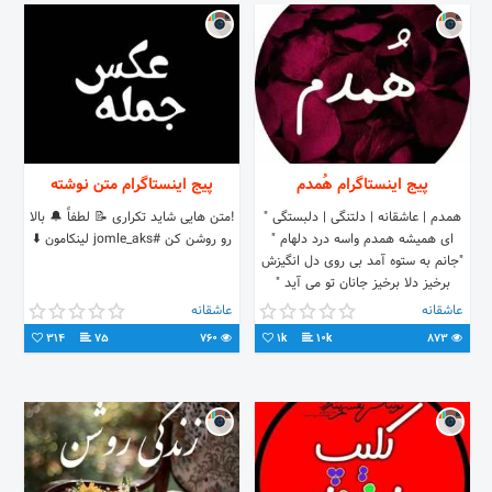
تمام ماجرا نیست ... 🧩برای دست یابی
به کلید های داستان تماشای کلیپ هارو
از دست ندید !! 🗝
@nafasamkhialeto
پیج اینستاگرام هُمدم
پیج اینستاگرام متن نوشته
همدم | عاشقانه | دلتنگی | دلبستگی "
!متن هایی شاید تکراری 📝 لطفاً 🔔 بالا
ای‌ همیشه همدم‌ واسه درد‌ دلهام "
رو روشن کن #jomle_aks لینکامون ⬇️
"جانم به ستوه آمد بی روی دل انگیزش
برخیز دلا برخیز جانان تو می آید "
عاشقانه
عاشقانه
314
75
760
1k
10k
873