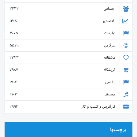
اجتماعی
3232
اقتصادی
1408
تبلیغات
3005
سرگرمی
5579
عاشقانه
2323
فروشگاه
7987
مذهبی
1506
موسیقی
2102
کارآفرینی و کسب و کار
2993
برچسبها