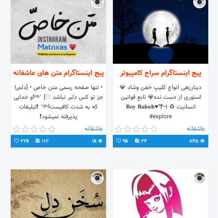
پیج اینستاگرام سراج کامپیوتر
پیج اینستاگرام متن های عاشقانه
دینارزهی انواع کلیپ خفن وشاد 💎
• تنها صفحه رسمی متن خاص • [دلم‌را
استوری از دست نده💎 تابع قوانین
جز تو کس دلبر نباشد ♡] ༺و خدایی
انسانیت ♻️ |•🌴♥️𝐁𝐨𝐲 𝐁𝐚𝐥𝐨𝐜𝐡
که به شدت کافیست༻ ❗تبلیغات
#explore
پذیرفته نمیشود❗
عاشقانه
عاشقانه
22k
112
1k
9k
24
845