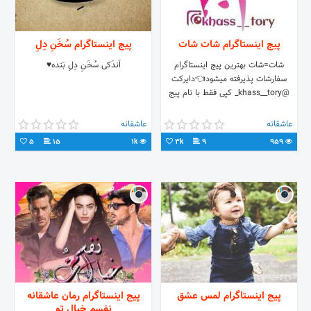
پیج اینستاگرام شات شات
پیج اینستاگرام سُخَنِ دِلِ
شات=شات بهترین پیج اینستاگرام
اَندَکی سُخَنِ دِلِ بَنده♥️
سفارشات پذیرفته میشود👈دایرکت
@khass__tory_ کپی فقط با نام پیج
عاشقانه
عاشقانه
5
15
1k
3k
9
959
پیج اینستاگرام لمس عشق
پیج اینستاگرام رمان عاشقانه
نفسم خیال تو