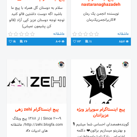
nastaranaghazadeh
سلام به دوستان گل همراه با پیج ما
نویسنده انجمن یک رمان
باشید اگه دوست داشتین فالو کنید
#کاربر‌انجمن‌یک‌رمان
توجه توجه دوستان عزیز کپی آزاد (فالو
کن پشیمون نمیشی)
عاشقانه
عاشقانه
1k
26
806
73
11
857
پیج اینستاگرام سوپرایز ویژه
پیج اینستاگرام zehi زهی
عزیزانتان
Since 2009 | از ۱۳۸۸ پیج وبلاگ
گوینده⁦🎙️ همصدای احساس شما میشیم
http://zehi.blogfa.com/ عاشقانه
و بهترینو میسازیم براتون⁦❤️⁩ دکلمه
های ادبیات ✍
اختصاصی باذکرنام‌شماومخاطبتون