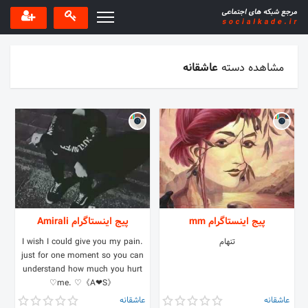
مشاهده دسته
عاشقانه
پیج اینستاگرام mm
پیج اینستاگرام Amirali
تنهام
.I wish I could give you my pain
just for one moment so you can
understand how much you hurt
me. ♡《A❤S》♡
عاشقانه
عاشقانه