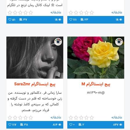
است 🌼 لینک کانال رمان ترنج در تلگرام
:
عاشقانه
عاشقانه
51
37
1k
111
23
1k
پیج اینستاگرام M
پیج اینستاگرام SaraZmr
@m1390-m
سارا زمانی فر. دکلماتور و نویسنده. من
زنی خودساخته که قلم در دست گرفته و
کلماتی که بر سینه‌ی کاغذ نوشته را
فریاد می‌زنم، هستم.
عاشقانه
عاشقانه
117
38
814
0
2
847