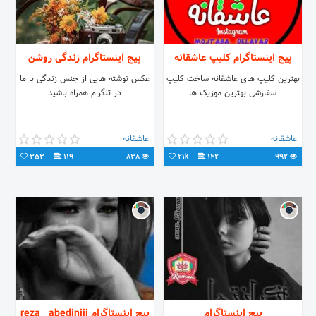
پیج اینستاگرام کلیپ عاشقانه
پیج اینستاگرام زندگی روشن
بهترین کلیپ های عاشقانه ساخت کلیپ
عکس نوشته هایی از جنس زندگی با ما
سفارشی بهترین موزیک ها
در تلگرام همراه باشید
عاشقانه
عاشقانه
353
119
838
21k
142
992
پیج اینستاگرام
پیج اینستاگرام reza__abediniii