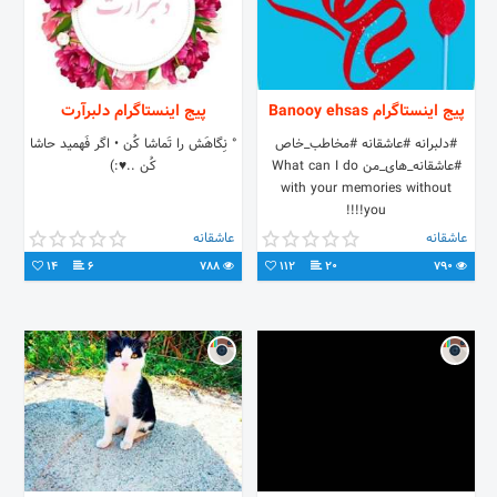
پیج اینستاگرام Banooy ehsas
پیج اینستاگرام دلبرآرت
#دلبرانه #عاشقانه #مخاطب_خاص
‌° نِگاهَش را تَماشا کُن • اگر فَهمید حاشا
#عاشقانه_های_من What can I do
کُن ..♥️:)
with your memories without
you!!!!
عاشقانه
عاشقانه
14
6
788
112
20
790