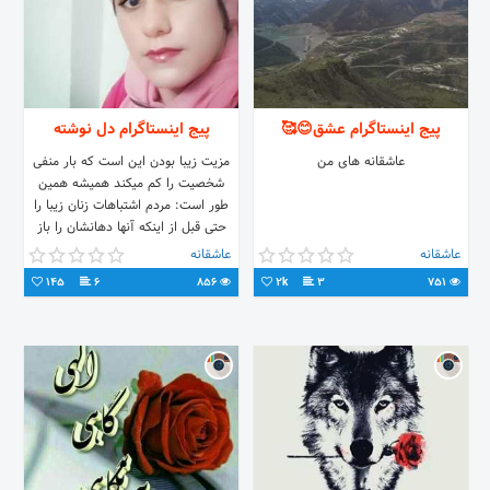
پیج اینستاگرام عشق😊🥰
پیج اینستاگرام دل نوشته
عاشقانه های من
مزيت زيبا بودن اين است كه بار منفى
شخصيت را كم میكند هميشه همين
طور است: مردم اشتباهات زنان زيبا را
حتى قبل از اينكه آنها دهانشان را باز
كنند می بخشند
عاشقانه
عاشقانه
145
6
856
2k
3
751