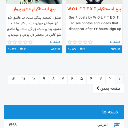
پیج اینستاگرام W O L F T E X T
پیج اینستاگرام عشق پرواز
See 9 posts by W O L F T E X T.
عشق، تصمیم پلنگی ست، بیا عاشق شو
To see photos and videos that
تیز هوشان جهان، بر سر کار عشقند
disappear after 24 hours, sign up.
عشق، رندی ست، زرنگی ست، بیا عاشق
شو کاش در محضر دل بودی و میدیدی
تو #آغوشم_باش#
عاشقانه
عاشقانه
117
3
883
59
9
938
12
11
10
9
8
7
6
5
4
3
2
1
صفحه بعدی
دسته ها
آموزشی
4699