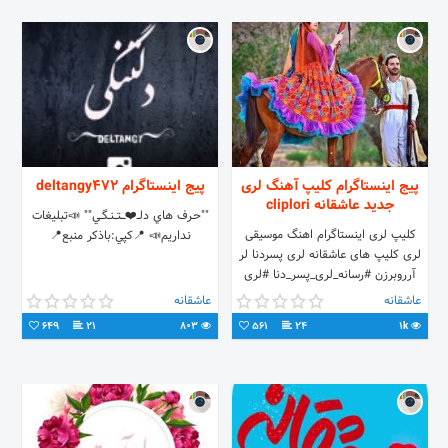
پیج اینستاگرام کلیپ آهنگ لری
پیج اینستاگرام deltangy472
جدید عاشقانه cliplori
""حـرف هاي دلــ❤️ــــتـــنــگــي"" 📣تبليغات
کلیپ لری اینستاگرام اهنگ موسیقی
نداريم📣 📍كپي:باذكر منبع📍
لری کلیپ های عاشقانه لری پسردنا لر
آرروبرزن #رسانه_لری_پسر_دنا #لری
#کلیپ_لری #لری_غمگین
عاشقانه
عاشقانه
#لری_عاشقانه #آهنگ_لری #کلیپ_زیبا
649
21
803
561
24
1k
#لری_جدید #دکلمه_لری
#دابسمش_لری #loor #cliplori