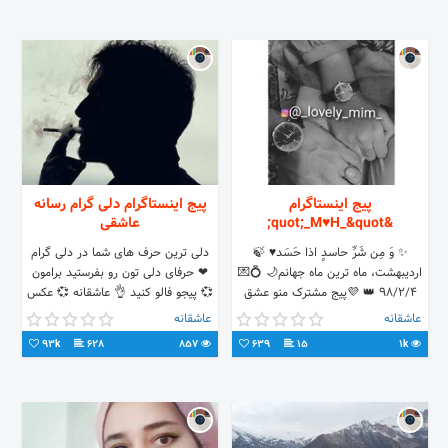
پیج اینستاگرام
پیج اینستاگرام دلی گرام رسانه
&quot;_M♥️H_&quot;
عاشقی
✨ وَ مِن شَرِّ حاسدٍ اذا حَسَد♥️ 🍃‌‌‌‌‌‌‌‌‌‌‌‌‌‌‌‌‌‌‌‌‌‌‌‌‌‌‌‌‌‌‌‌‌‌‌‌‌‌‌‌‌‌‌‌‌
دلی ترین حرف های شما در دلی گرام
اردیبهشت، ماه ترین ماه جهانم🌙 💍💌
❤ حرفای دلی تون رو بفرستید برامون
98/2/4 👑 💜پیج مشترک منو عشق
💞 پیجو فالو کنید 👌 عاشقانه 💞 عکس
جان👫
نوشته 🖤 عکس پروفایل 🥀 استوری
عاشقانه
عاشقانه
هارو از دست ندید ✌
93k
628
857
639
15
1k