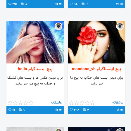
21k
11
1k
95
10
2k
پیج اینستاگرام mandana_vh
پیج اینستاگرام helia
برای دیدن پست های جذاب به پیج ما
برای دیدن عکس ها و پست های قشنگ
سر بزنید
و جذاب به پیج من سر بزنید
عاشقانه
عاشقانه
1k
9
1k
398
3
1k