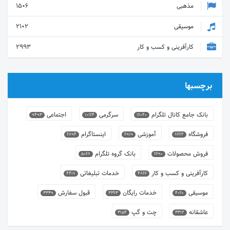
مذهبی
1506
موسیقی
2102
کارآفرینی و کسب و کار
2993
برچسبها
بانک جامع کانال تلگرام
سرگرمی
اجتماعی
9493
10164
16040
فروشگاه
آموزشی
اینستاگرام
6794
6919
8662
فروش محصولات
بانک گروه تلگرام
5068
6690
کارآفرینی و کسب و کار
خدمات تبلیغاتی
4417
4866
موسیقی
خدمات رایگان
قبول سفارش
3339
3363
4060
عاشقانه
چت و گپ
3154
3312