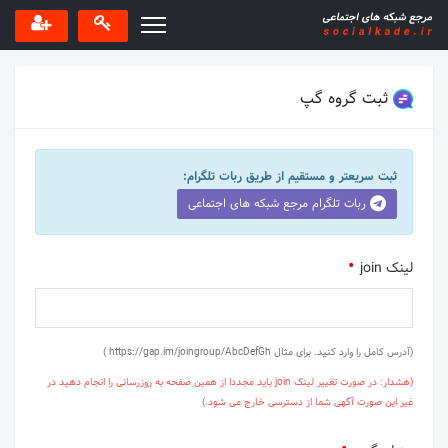
ثبت گروه گپ
ثبت سریعتر و مستقیم از طریق ربات تلگرام:
ربات تلگرام مرجع شبکه های اجتماعی
لینک join
(آدرس کامل را وارد کنید. برای مثال https://gap.im/joingroup/AbcDefGh )
(هشدار: در صورت تغییر لینک join باید مجددا از همین صفحه به روزرسانی را انجام دهید در
غیر این صورت آگهی شما از دسترسی خارج می شود.)