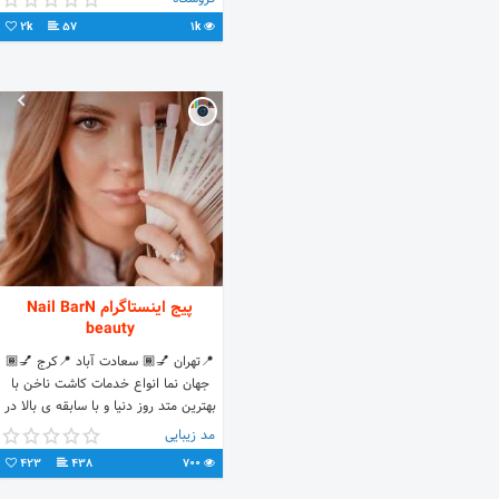
2k
57
1k
پیج اینستاگرام Nail BarN
beauty
📍تهران 💅🏾 سعادت آباد 📍کرج 💅🏾
جهان نما انواع خدمات کاشت ناخن با
بهترین متد روز دنیا و با سابقه ی بالا در
خدمت شما عزیزان هستیم💅🏾💖💅🏾
مد زیبایی
423
438
700