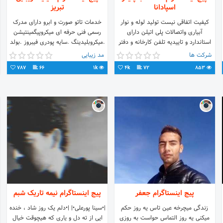
اسپادانا
تبریز
کیفیت اتفاقی نیست تولید لوله و نوار
خدمات تاتو صورت و ابرو دارای مدرک
آبیاری واتصالات پلی اتیلن دارای
رسمی فنی حرفه ای میکروپیگمینتیشن
استاندارد و تاییدیه تلفن کارخانه و دفتر
.میکروبلیدینگ .سایه پودری فیبروز .بولد
فروش 15 الی 03146696314
بروز .فشن بروز . ژل وبوتاکس
شرکت ها
مد زیبایی
09130959201 الی 4
#تبریز#زیبایی
787
66
1k
4k
72
853
پیج اینستاگرام جعفر
پیج اینستاگرام نیمه تاریک شبم
زندگی میچرخه عین تاس یه روز حکم
|•سینا پورعلی•| |•دلم یک روز شاد ، خنده
میکنی یه روز التماس حواست به روزی
ایی از ته دل و یاری که هیچوقت خیال