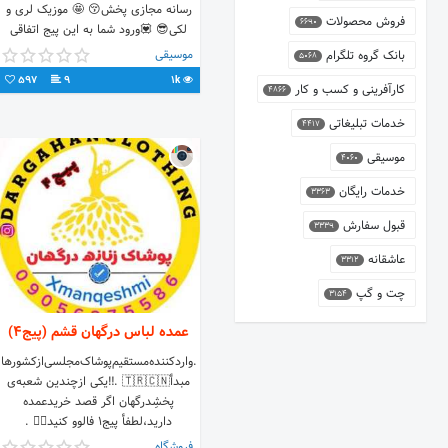
رسانه مجازی پخش😚 🤩 موزیک لری و
فروش محصولات
6690
لکی😎 💟ورود شما به این پیج اتفاقی
نیست🤩 💗اتحاد لرو لک💖
موسیقی
بانک گروه تلگرام
5068
597
9
1k
کارآفرینی و کسب و کار
4866
خدمات تبلیغاتی
4417
موسیقی
4060
خدمات رایگان
3363
قبول سفارش
3339
عاشقانه
3312
چت و گپ
3154
عمده لباس درگهان قشم (پیج۴)
.واردکننده‌مستقیم‌پوشاک‌مجلسی‌ازکشورها
مبدأ🇹🇷🇨🇳 .‼️یکی ازچندین شعبه‌ی
پخشِدرگهان اگر قصد خریدعمده
دارید،لطفأ پیج۱ فالوو کنید👇🏻 .
@dargahanclothing
فروشگاه