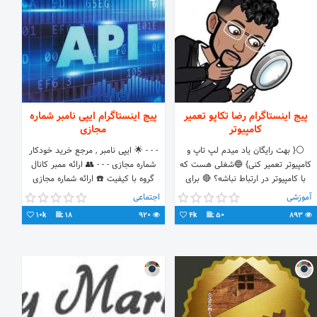
مدیریت کنید! 👇 جهت اطلاعات بیشتر به
پیج مراجعه نماید
پیج اینستاگرام رضا تکاپو تعمیر
پیج اینستاگرام ایپی نامبر شماره
کامپیوتر
مجازی
⚪{ بهت رایگان یاد میدم لپ تاپ و
- - - 🌟 ایپی نامبر , مرجع خرید خودکار
کامپیوتر تعمیر کنی} 🔵شغلی هست که
شماره مجازی - - - 👥 ارائه ممبر کانال
با کامپیوتر در ارتباط نباشه؟ 🔴 برای
گروه با کیفیت ☎️ ارائه شماره مجازی
متخصص شدن کافیه این پیج رو دنبال
ارزان - - - - - 📝 ربات ثبت سفارشات :
آموزشی
اجتماعی
کنی ! 👊😁
10k
18
920
4k
50
893