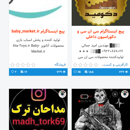
پیج اینستاگرام سی ان سی و
پیج اینستاگرام baby_market.ir
دکوراسیون داخلی
تولید کننده و پخش اسباب بازی
░▒▓█ مهندس امید جمالى
محصولات آتاتویز Ata-Toys.ir Baby-
۰۹۲۲۰۸۷۸۰۲۶ █▓▒░ 🔸🔸️🔸️
Market.ir
تولیدکننده محصولات سی ان سی
🔸️🔸️🔸️ 🔹🔷️🔹️تولید انواع درب کابینت
کارآفرینی و کسب و کار
فروشگاه
ممبران🔹️🔷️🔹️ 🔸️🔸️🔸️ واتساپ 👇 👇
2
16
729
8k
155
736