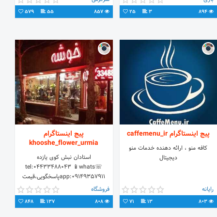
579
55
857
25
3
894
پیج اینستاگرام caffemenu_ir
پیج اینستاگرام
khooshe_flower_urmia
کافه منو ، ارائه دهنده خدمات منو
استادان نبش کوی یازده
دیجیتال
☏tel:04433488043 📱whats
app:09149357911پاسخگویی،قیمت
وسفارش
رایانه
فروشگاه
848
137
808
71
13
803