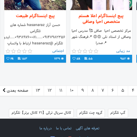
پیج اینستاگرام اعلا هستم
پیج اینستاگرام طبیعت
متخصص احیا وصافی
حسن آراز hasanaraz شماره های
مرکز تخصصی احیا ‌ صافی 🥰 مدرس احیا
تلگرامی
وصافی از استاد نلی 😍😍 📍فرهنگ شهر
09147982356.....09389760081....ایدی
📍صدرا
تلگرام @hasanaraz ارتباط با واتساپ
09147982356
مد زیبایی
اجتماعی
6k
153
739
5k
55
952
4
5
6
7
8
9
10
11
12
13
صفحه بعدی
گپ تلگرام
گروه چت تلگرام
کانال سریال ترکی【21 کانال برتر】تلگرام
تعرفه های آگهی
تماس با ما
درباره ما