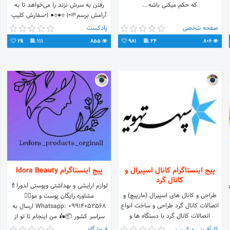
که حکم میکنی باشه...
رفتن به سرش نزند را می‌خواهد تا به
آرامش برسم🌱•| ○●○● |•سفارش کلیپ
دایرکت•|
صفحه شخصی
پادکست
2k
111
855
981
24
806
پیج اینستاگرام کانال اسپیرال و
پیج اینستاگرام ldora Beauty
کانال گرد
ی
لوازم ارایشی و بهداشتی وپوستی لدورا💄
طراحی و کانال های اسپیرال (مارپیچ) و
مشاوره رایگان پوست و مو💆‍♀️
اتصالات کانال گرد طراحی و ساخت انواع
Whatsapp: 09914052568 ارسال به
اتصالات کانال گرد با دستگاه ها و
سراسر کشور 📦🛵 من اینجام تا تو از
تجهیزات روز دنیا آدرس کارخانه و دفتر
وجود خودت لذت ببری😍
کارآفرینی و کسب و کار
فروشگاه