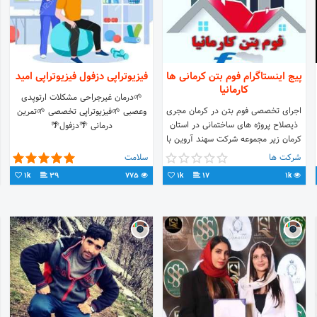
پیج اینستاگرام فوم بتن کرمانی ها
فیزیوتراپی دزفول فیزیوتراپی امید
کارمانیا
🌱درمان غیرجراحی مشکلات ارتوپدی
اجرای تخصصی فوم بتن در کرمان مجری
وعصبی 🌱فیزیوتراپی تخصصی 🌱تمرین
ذیصلاح پروژه های ساختمانی در استان
درمانی 🌴دزفول🌴
کرمان زیر مجموعه شرکت سهند آروین با
مدیریت مهندس اسماعیل پور
شرکت ها
سلامت
تماس:09133407721
1k
39
775
1k
17
1k