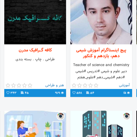
پیج اینستاگرام آموزش شیمی
کافه گـــرافیک مدرن
دهم، یازدهم و کنکور
طراحی . چاپ . بسته بندی
Teacher of science and chemistry
دبیر علوم و شیمی #تدریس #شیمی
#دهم #شیمی_دهم #علوم_هفتم
#علوم_هشتم #علوم_نهم #دهمی
آموزشی
هنر و طراحی
#هفتمی #هشتمی #آموزشی
343
45
919
568
54
1k