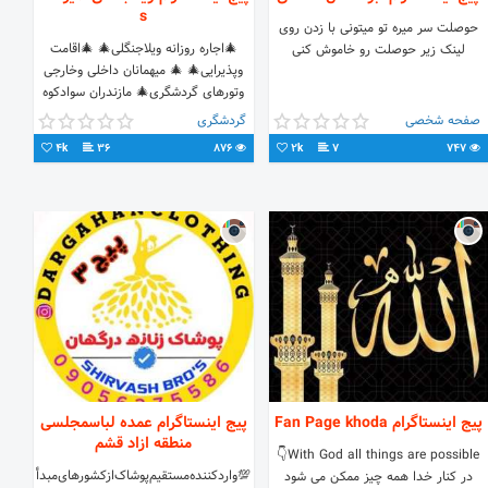
s
حوصلت سر میره تو میتونی با زدن روی
🎄اجاره روزانه ویلاجنگلی🎄 🎄اقامت
لینک زیر حوصلت رو خاموش کنی
وپذیرایی🎄 🎄 میهمانان داخلی وخارجی
وتورهای گردشگری🎄 مازندران سوادکوه
شمالی لفور وبابلکنارزیبا
صفحه شخصی
گردشگری
ش:تماس09111190703 عابدی
4k
36
876
2k
7
747
پیج اینستاگرام Fan Page khoda
پیج اینستاگرام عمده لباسمجلسی
منطقه ازاد قشم
With God all things are possible👇
💯واردکننده‌مستقیم‌پوشاک‌‌ازکشورهای‌مبدأ
در کنار خدا همه چیز ممکن می شود