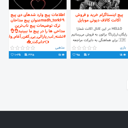
پیج اینستاگرام خرید و فروش
اطلاعات پیج وارد شدهآی دی پیج
اکانت کالاف دیوتی موبایل
madh_tork69عنوان پیج مداحان
ترک توضیحات پیج ناب‌ترین
HELLO در این کانال اکانت شمارا
مداحی ها را در پیج ما ببینید👌👌
رایگان،ارزان🥺 براتون به فروش می‌رسانیم
#تشنه_لب_یارالی_بی_کفن_آغام_وای_#تب
🇮🇷 برای هماهنگی به دایرکت مراجعه
👈دایرکت_📥
کنید🏆 بقیه امکانات🥰 📛اخبار 🚫
بازی
مذهبی
ناب‌ترین مداحی ها را در پیج ما ببینید👌
پروفایل ♨️اتچمنت و..
103k
335
1k
95
3
1k
👌 #تشنه_لب_یارالی_بی_کفن_آغام_وای_
#تبلیغات👈دایرکت_📥