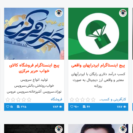
پیج اینستاگرام ایردراپهای واقعی
پیج اینستاگرام فروشگاه کالای
خواب حریر مرکزی
کسب درآمد دلاری رایگان با ایردرآپهای
تولید انواع سرویس
معتبر و واقعی ارز دیجیتال به صورت
خواب،روتختی،بالش،سرویس
روزانه
نوزاد،سرویس آشپزخانه،سرویس عروس
بیش از ۱۰ سال سابقه تولید درصورت
کارآفرینی و کسب و کار
فروشگاه
داشتن سوال به دایرکت مراجعه نمایید
1k
225
784
910
46
787