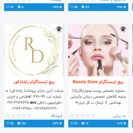
مرکزی:تهران ،شهریار،میدان جهاد مهندس
97
8
789
4k
48
797
شعبانی ۰۹۱۰۰۹۰۰۶۱۰
پیج اینستاگرام Beauty Store
پیج اینستاگرام راشادکور
مشاوره تخصصی پوست ومو(رایگان)👩‍⚕️
شرکت آذین سازان پروشات( راشادکور) به
عرضه کالاهای تخصصی درمانی وآرایشی
شماره ثبت ۳۷۶۰۹۴ 🍃طراحی و اجرای
بهداشتی 💄 ارسال ب کل ایران✈
دکوراسیون داخلی🍃🏡 09904979735
09384592738 02144079150
مد زیبایی
فروشگاه
2k
168
724
67
17
704