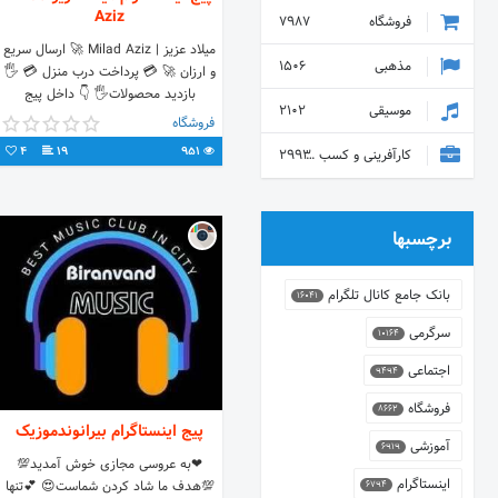
Aziz
فروشگاه
7987
میلاد عزیز | Milad Aziz 🚀 ارسال سریع
مذهبی
1506
و ارزان 🚀 💳 پرداخت درب منزل 💳 🖐
بازدید محصولات🖐 👇 داخل پیج
موسیقی
2102
فروشگاه
4
19
951
کارآفرینی و کسب و کار
2993
برچسبها
بانک جامع کانال تلگرام
16041
سرگرمی
10164
اجتماعی
9494
فروشگاه
8662
پیج اینستاگرام بیرانوندموزیک
آموزشی
6919
❤به عروسی مجازی خوش آمدید💯
اینستاگرام
💯هدف ما شاد کردن شماست😍 💕تنها
6794