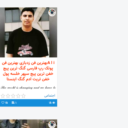
A l iبهترین فن زدبازی بهترین فن
پوتک رپ فارسی گنگ ترین پیج
خفن ترین پیج سپهر خلسه پول
خفن تریت ادم گنگ اینستا
𝒯𝒽ℯ 𝓌ℴ𝓇𝓁𝒹 𝒾𝓈 𝒸𝒽𝒶𝓃ℊ𝒾𝓃ℊ 𝒶𝓃𝒹 𝓌ℯ 𝒽𝒶𝓋ℯ 𝓉ℴ
𝒸𝒽𝒶𝓃ℊℯ 𝓌𝒾𝓉𝒽 𝒾𝓉🪐 @zedbazi
اجتماعی
1k
1
1k