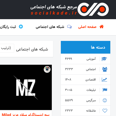
صفحه اصلی
شبکه های اجتماعی
ثبت رایگان
دسته ها
(ترتیب 
شبکه های اجتماعی
آموزشی
4699
اجتماعی
3233
اقتصادی
1408
تبلیغات
3005
سرگرمی
5579
عاشقانه
2323
پیج اینستاگرام میلاد عزیز Milad