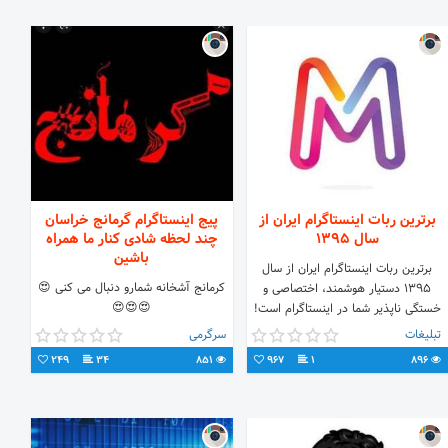
برترین ربات اینستاگرام ایران از
پیج اینستاگرام گرمانج خراسان
سال 1395
چند لحظه شادی کنار ما همراه
باشین
برترین ربات اینستاگرام ایران از سال
کرمانج آشخانه شمارو دنبال می کنی 😍
1395 دستیار هوشمند، اختصاصی و
😍😍😍
خستگی ناپذیر شما در اینستاگرام است!
مدیریت پیج خود را به ربات ما بسپارید
تبلیغات
سرگرمی
تا به صورت 24 ساعته و هدفمند فعالیت
249
34
851
967
1
896
کرده و محصولات و خدمات شما را به
جامعه‌ی هدف معرفی کند. برای شروع
کافیست به پیج ما مراجعه نماید و از
همین امروز، پیج خود را بصورت حرفه‌ای