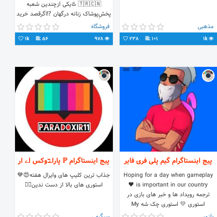
🇹🇷🇨🇳 ♨️یکی ازچندین شعبه
پخشِ‌پوشاک زنانه درگهان ⁉️اگرقصد خرید
عمده دارید،ب پیج۱ پیام بدید👇🏻
مذهبی
فروشگاه
@dargahanclothing
1k
56
978
238
101
1k
پیج اینستاگرام گیم پلی فری فایر
پیج اینستاگرام ℙ پاراـבوکس اے ار
Hoping for a day when gameplay
جذاب ترین کلیپ های وایرال هفته😍💙
is important in our country 🖤
استوری های بالا از دست ندین👆🏽
ترجمه رویداد ها و خبر های بازی در
استوری 💛 استوری چک شه My
YouTube👇
بازی
سرگرمی