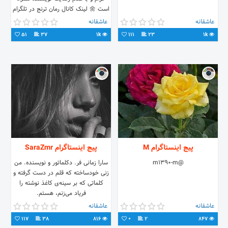
است 🌼 لینک کانال رمان ترنج در تلگرام
:
عاشقانه
عاشقانه
51
37
1k
111
23
1k
پیج اینستاگرام M
پیج اینستاگرام SaraZmr
@m1390-m
سارا زمانی فر. دکلماتور و نویسنده. من
زنی خودساخته که قلم در دست گرفته و
کلماتی که بر سینه‌ی کاغذ نوشته را
فریاد می‌زنم، هستم.
عاشقانه
عاشقانه
117
38
816
0
2
847