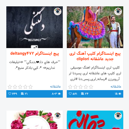
پیج اینستاگرام کلیپ آهنگ لری
پیج اینستاگرام deltangy472
جدید عاشقانه cliplori
""حـرف هاي دلــ❤️ــــتـــنــگــي"" 📣تبليغات
کلیپ لری اینستاگرام اهنگ موسیقی
نداريم📣 📍كپي:باذكر منبع📍
لری کلیپ های عاشقانه لری پسردنا لر
آرروبرزن #رسانه_لری_پسر_دنا #لری
#کلیپ_لری #لری_غمگین
عاشقانه
عاشقانه
#لری_عاشقانه #آهنگ_لری #کلیپ_زیبا
649
21
803
561
24
1k
#لری_جدید #دکلمه_لری
#دابسمش_لری #loor #cliplori