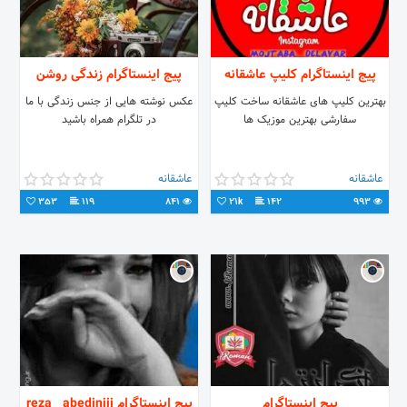
پیج اینستاگرام کلیپ عاشقانه
پیج اینستاگرام زندگی روشن
بهترین کلیپ های عاشقانه ساخت کلیپ
عکس نوشته هایی از جنس زندگی با ما
سفارشی بهترین موزیک ها
در تلگرام همراه باشید
عاشقانه
عاشقانه
353
119
841
21k
142
993
پیج اینستاگرام
پیج اینستاگرام reza__abediniii