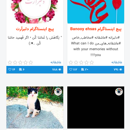
پیج اینستاگرام Banooy ehsas
پیج اینستاگرام دلبرآرت
#دلبرانه #عاشقانه #مخاطب_خاص
‌° نِگاهَش را تَماشا کُن • اگر فَهمید حاشا
#عاشقانه_های_من What can I do
کُن ..♥️:)
with your memories without
you!!!!
عاشقانه
عاشقانه
14
6
788
112
20
791