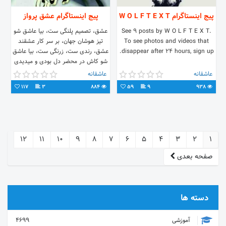
پیج اینستاگرام W O L F T E X T
پیج اینستاگرام عشق پرواز
See 9 posts by W O L F T E X T.
عشق، تصمیم پلنگی ست، بیا عاشق شو
To see photos and videos that
تیز هوشان جهان، بر سر کار عشقند
disappear after 24 hours, sign up.
عشق، رندی ست، زرنگی ست، بیا عاشق
شو کاش در محضر دل بودی و میدیدی
تو #آغوشم_باش#
عاشقانه
عاشقانه
117
3
884
59
9
938
12
11
10
9
8
7
6
5
4
3
2
1
صفحه بعدی
دسته ها
آموزشی
4699