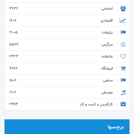
اجتماعی
3232
اقتصادی
1408
تبلیغات
3005
سرگرمی
5579
عاشقانه
2323
فروشگاه
7987
مذهبی
1506
موسیقی
2102
کارآفرینی و کسب و کار
2993
برچسبها