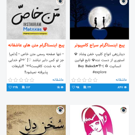
پیج اینستاگرام سراج کامپیوتر
پیج اینستاگرام متن های عاشقانه
دینارزهی انواع کلیپ خفن وشاد 💎
• تنها صفحه رسمی متن خاص • [دلم‌را
استوری از دست نده💎 تابع قوانین
جز تو کس دلبر نباشد ♡] ༺و خدایی
انسانیت ♻️ |•🌴♥️𝐁𝐨𝐲 𝐁𝐚𝐥𝐨𝐜𝐡
که به شدت کافیست༻ ❗تبلیغات
#explore
پذیرفته نمیشود❗
عاشقانه
عاشقانه
22k
112
1k
9k
24
847