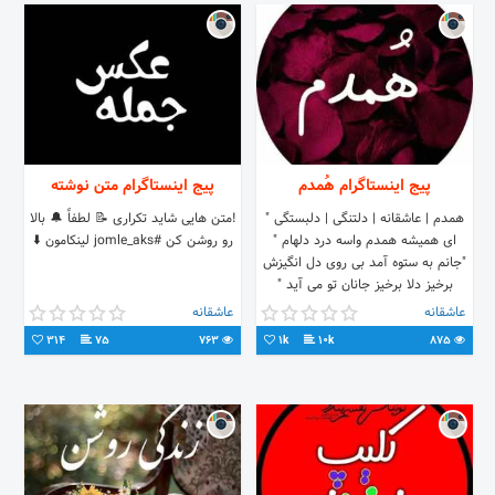
تمام ماجرا نیست ... 🧩برای دست یابی
به کلید های داستان تماشای کلیپ هارو
از دست ندید !! 🗝
@nafasamkhialeto
پیج اینستاگرام هُمدم
پیج اینستاگرام متن نوشته
همدم | عاشقانه | دلتنگی | دلبستگی "
!متن هایی شاید تکراری 📝 لطفاً 🔔 بالا
ای‌ همیشه همدم‌ واسه درد‌ دلهام "
رو روشن کن #jomle_aks لینکامون ⬇️
"جانم به ستوه آمد بی روی دل انگیزش
برخیز دلا برخیز جانان تو می آید "
عاشقانه
عاشقانه
314
75
763
1k
10k
875