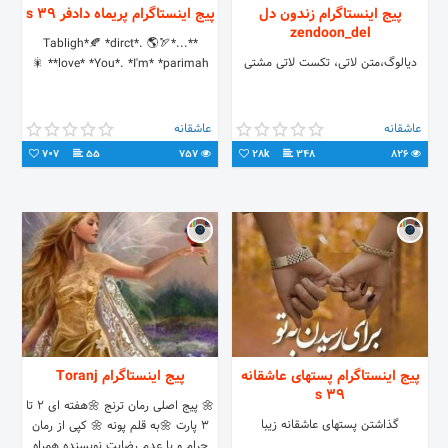
پیج اینستاگرام زندون دل
پیج اینستاگرام پریماه دادفر 39 s
zendoon_del
*Tabligh*🍂 *dirct*. 🌎🏹*...*
دیالوگ،متن لاتی، تکست لاتی مشتی
*love* *You*. *I'm* *parimah* 🎇
عاشقانه
عاشقانه
707
55
757
28k
348
826
پیج اینستاگرام پستهای عاشقانه
پیج اینستاگرام Toranj
39 s
🌼 پیج اصلی رمان ترنج 🌼هفته ای ۲ تا
گذاشتن پستهای عاشقانه زیبا
۳ پارت 🌼به قلم پونه 🌼 کپی از رمان
حرام و با عدم رضایت نویسنده همراه