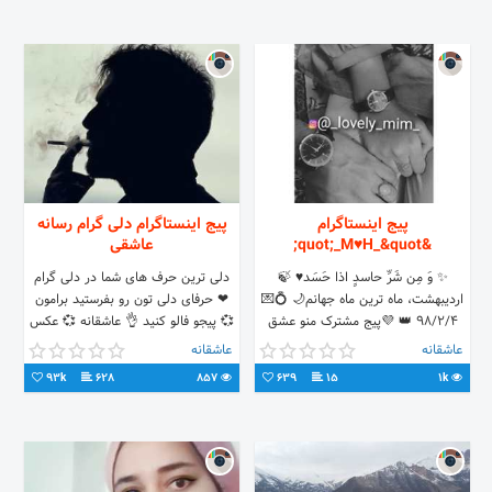
پیج اینستاگرام
پیج اینستاگرام دلی گرام رسانه
&quot;_M♥️H_&quot;
عاشقی
✨ وَ مِن شَرِّ حاسدٍ اذا حَسَد♥️ 🍃‌‌‌‌‌‌‌‌‌‌‌‌‌‌‌‌‌‌‌‌‌‌‌‌‌‌‌‌‌‌‌‌‌‌‌‌‌‌‌‌‌‌‌‌‌
دلی ترین حرف های شما در دلی گرام
اردیبهشت، ماه ترین ماه جهانم🌙 💍💌
❤ حرفای دلی تون رو بفرستید برامون
98/2/4 👑 💜پیج مشترک منو عشق
💞 پیجو فالو کنید 👌 عاشقانه 💞 عکس
جان👫
نوشته 🖤 عکس پروفایل 🥀 استوری
عاشقانه
عاشقانه
هارو از دست ندید ✌
93k
628
857
639
15
1k