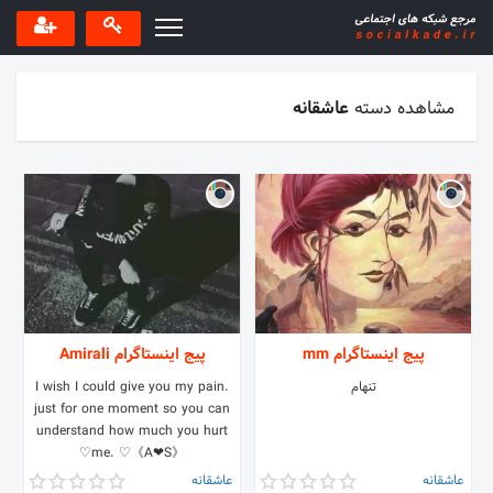
مشاهده دسته
عاشقانه
پیج اینستاگرام mm
پیج اینستاگرام Amirali
تنهام
.I wish I could give you my pain
just for one moment so you can
understand how much you hurt
me. ♡《A❤S》♡
عاشقانه
عاشقانه