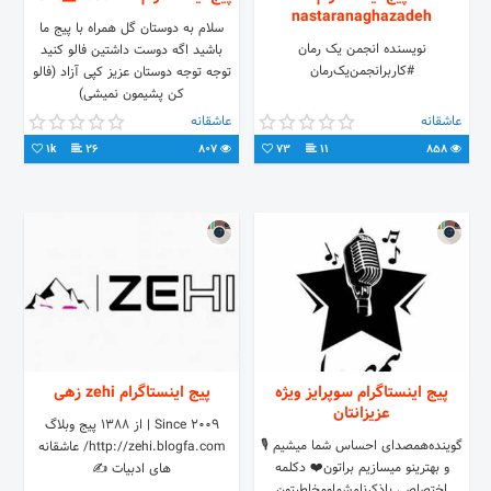
nastaranaghazadeh
سلام به دوستان گل همراه با پیج ما
نویسنده انجمن یک رمان
باشید اگه دوست داشتین فالو کنید
#کاربر‌انجمن‌یک‌رمان
توجه توجه دوستان عزیز کپی آزاد (فالو
کن پشیمون نمیشی)
عاشقانه
عاشقانه
1k
26
807
73
11
858
پیج اینستاگرام سوپرایز ویژه
پیج اینستاگرام zehi زهی
عزیزانتان
Since 2009 | از ۱۳۸۸ پیج وبلاگ
گوینده⁦🎙️ همصدای احساس شما میشیم
http://zehi.blogfa.com/ عاشقانه
و بهترینو میسازیم براتون⁦❤️⁩ دکلمه
های ادبیات ✍
اختصاصی باذکرنام‌شماومخاطبتون