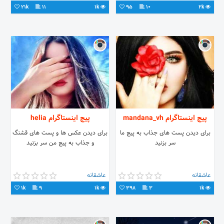
21k
11
1k
95
10
2k
پیج اینستاگرام mandana_vh
پیج اینستاگرام helia
برای دیدن پست های جذاب به پیج ما
برای دیدن عکس ها و پست های قشنگ
سر بزنید
و جذاب به پیج من سر بزنید
عاشقانه
عاشقانه
1k
9
1k
398
3
1k