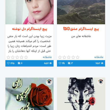
پیج اینستاگرام عشق😊🥰
پیج اینستاگرام دل نوشته
عاشقانه های من
مزيت زيبا بودن اين است كه بار منفى
شخصيت را كم میكند هميشه همين
طور است: مردم اشتباهات زنان زيبا را
حتى قبل از اينكه آنها دهانشان را باز
كنند می بخشند
عاشقانه
عاشقانه
145
6
857
2k
3
752