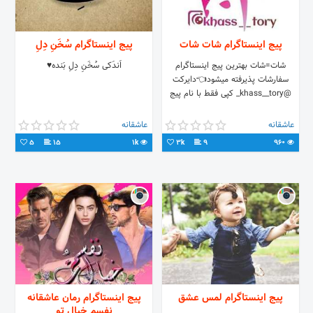
پیج اینستاگرام شات شات
پیج اینستاگرام سُخَنِ دِلِ
شات=شات بهترین پیج اینستاگرام
اَندَکی سُخَنِ دِلِ بَنده♥️
سفارشات پذیرفته میشود👈دایرکت
@khass__tory_ کپی فقط با نام پیج
عاشقانه
عاشقانه
5
15
1k
3k
9
960
پیج اینستاگرام لمس عشق
پیج اینستاگرام رمان عاشقانه
نفسم خیال تو