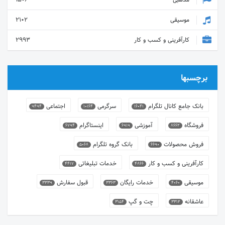
موسیقی
2102
کارآفرینی و کسب و کار
2993
برچسبها
بانک جامع کانال تلگرام
سرگرمی
اجتماعی
9494
10164
16041
فروشگاه
آموزشی
اینستاگرام
6794
6919
8662
فروش محصولات
بانک گروه تلگرام
5068
6690
کارآفرینی و کسب و کار
خدمات تبلیغاتی
4417
4866
موسیقی
خدمات رایگان
قبول سفارش
3339
3363
4060
عاشقانه
چت و گپ
3154
3312