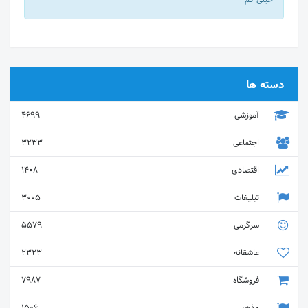
دسته ها
آموزشی
4699
اجتماعی
3233
اقتصادی
1408
تبلیغات
3005
سرگرمی
5579
عاشقانه
2323
فروشگاه
7987
مذهبی
1506