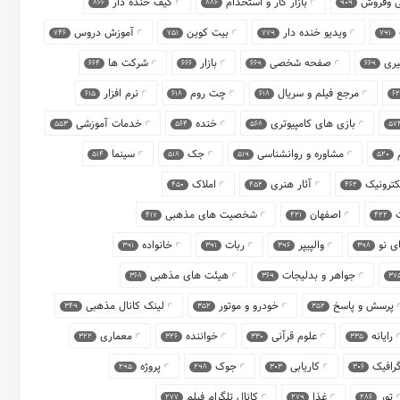
ابی وفروش
بازار کار و استخدام
گیف خنده دار
866
886
909
ویدیو خنده دار
بیت کوین
آموزش دروس
746
751
779
791
یری
صفحه شخصی
بازار
شرکت ها
664
666
669
669
مرجع فیلم و سریال
چت روم
نرم افزار
615
618
618
62
بازی های کامپیوتری
خنده
خدمات آموزشی
553
564
568
57
م
مشاوره و روانشناسی
جک
سینما
514
518
519
520
لکترونیک
آثار هنری
املاک
450
452
462
ت
اصفهان
شخصیت های مذهبی
417
421
422
ای نو
والپیپر
ربات
خانواده
391
391
396
398
جواهر و بدلیجات
هیئت های مذهبی
368
369
37
پرسش و پاسخ
خودرو و موتور
لینک کانال مذهبی
349
352
352
رایانه
علوم قرآنی
خواننده
معماری
322
326
330
335
رافیک
کاریابی
جوک
پروژه
295
298
303
306
تور
غذا
کانال تلگرام فیلم
277
279
286