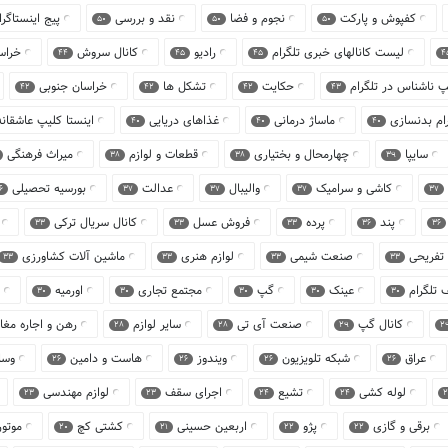
کفپوش و پارکت
نجوم و فضا
نقد و بررسی
پیج اینستاگر
50
50
50
لیست کانالهای خبری تلگرام
رادیو
کانال سروش
خراس
44
45
45
4
 ناشناس در تلگرام
حکایت
تشکل ها
خراسان جنوبی
42
42
42
43
رام بدنسازی
ماساژ درمانی
غذاهای دریایی
اینستا کلیپ عاشقان
40
40
40
سایپا
چهارمحال و بختیاری
قطعات و لوازم
میراث فرهنگی
38
38
39
کاشی و سرامیک
والیبال
عدالت
بورسیه تحصیلی
6
37
37
37
37
پند
پرده
فروش عسل
کانال سریال ترکی
33
33
33
36
36
 تفریحی
صنعت شیمی
لوازم هنری
ماشین آلات کشاورزی
33
33
33
33
 تلگرام
عینک
گپ
مجتمع تجاری
اورمیه
30
30
30
30
30
کانال گپ
صنعت آی تی
سایر لوازم
رهن و اجاره مغا
28
28
29
2
عراق
شبکه تلویزیون
ویندوز
هاست و دامین
وسا
26
26
26
26
لوله کشی
تشیع
اجرای سقف
لوازم مهندسی
23
23
24
24
2
برقی و گازی
پژو
اربعین حسینی
کشتی کچ
موتو
20
21
22
22