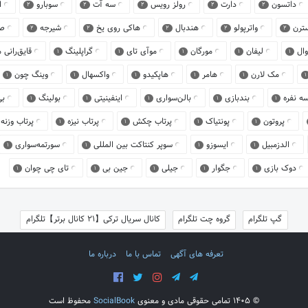
داتسون
دارت
رولز رویس
سه آت
سوبارو
ا
2
2
2
2
2
ترن
واترپولو
هندبال
هاکی روی یخ
شیرجه
صخ
2
2
2
2
2
وال
لیفان
مورگان
موآی تای
گراپلینگ
قایق‌رانی
1
1
1
1
1
مک لارن
هامر
هاپکیدو
واکسهال
وینگ چون
1
1
1
1
1
1
سه نفره
بندبازی
بالن‌سواری
اینفینیتی
بولینگ
بی
1
1
1
1
1
پروتون
پونتیاک
پرتاب چکش
پرتاب نیزه
پرتاب وزنه
1
1
1
1
الدزمبیل
ایسوزو
سوپر کنتاکت بین المللی
سورتمه‌سواری
1
1
1
1
دوک بازی
جگوار
جیلی
جین بی
تای چی چوان
1
1
1
1
1
گپ تلگرام
گروه چت تلگرام
کانال سریال ترکی【21 کانال برتر】تلگرام
تعرفه های آگهی
تماس با ما
درباره ما
©
1405 تمامی حقوقی مادی و معنوی
SocialBook
محفوظ است