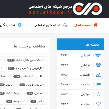
صفحه اصلی
شبکه های اجتماعی
ثبت رایگان
دسته ها
مشاهده برچسب ها
آموزشی
4699
بانک جامع کانال تلگرام
16040
اجتماعی
3233
کارآفرینی و کسب و کار
4866
اقتصادی
1408
کانال تلگرام عکس
اخبار
2869
تبلیغات
3005
خرید و فروش
ویدیو
1874
1911
مذهبی
ربات تلگرام
1514
1587
سرگرمی
5579
شعر
دلنوشته
1090
1113
عاشقانه
2323