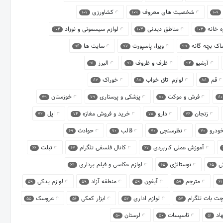
شخصیت های معروف
کشاورزی
107
109
109
ه خانه
مناطق دیدنی
لوازم سیسمونی و نوزاد
102
103
103
شاک بچه گانه
ویزا، پاسپورت
سایت ها
96
97
99
آرشیو
ظرف و ظروف
البرز
91
91
92
قم
لوازم اتاق خواب
خوراک
87
88
88
فرش و موکت
پزشکی و پرستاری
خوزستان
79
79
80
80
زنجان
دارو
خرید و فروش مغازه
اپل
72
74
75
76
خودرو
نظرسنجی
قالب
حوادث
69
70
70
70
آموزش عملی کاربردی
کانال فلسفی تلگرام
تبلت
66
67
67
گی
نوستالژی
لوازم عکاسی و فیلم برداری
64
65
65
مترجم
آیفون
منطقه آزاد
لوازم یدکی
59
59
59
59
61
ت بات تلگرام
لوازم اداری
ابزار کمکی
عروسک
55
56
57
57
هاد
تاسیسات
لرستان
50
50
51