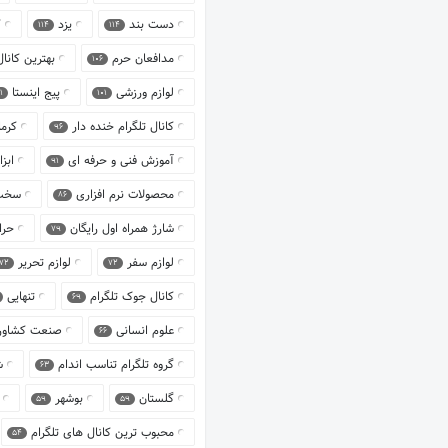
دست بند
یزد
ک
114
114
مدافعان حرم
بهترین کانا
106
لوازم ورزشی
پیج اینستا
1
101
کانال تلگرام خنده دار
کرم
96
آموزش فنی و حرفه ای
ابز
91
محصولات نرم افزاری
سخت 
86
شارژ همراه اول رایگان
حرا
79
لوازم سفر
لوازم تحریر
72
72
کانال جوک تلگرام
تنهایی
69
علوم انسانی
صنعت کشاو
66
گروه تلگرام تناسب اندام
ش
63
گلستان
بوشهر
59
59
محبوب ترین کانال های تلگرام
54