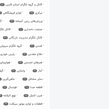
کانال و گروه تلگرام استان فارس
50
مرکزی
لوازم فروشگاهی
5
45
ورزش‌های رزمی آمیخته
گپ
43
صنعت دامداری
کانال تلگ
40
کانال تلگرام مدیریت بازرگانی
39
کمدی
گروه تلگرام سروش
38
دفاع مقدس
پارس خودرو
36
هنرهای تجسمی
هواپیمای
33
آمار
ولنتاین
گیف
30
31
سایر مشاغل
ماهی‌گیری
9
29
قطعه صدا
فوتسال
26
27
ضرب‌ المثل
نهج البلاغه
4
25
قطعات و لوازم موتور سیکلت
22