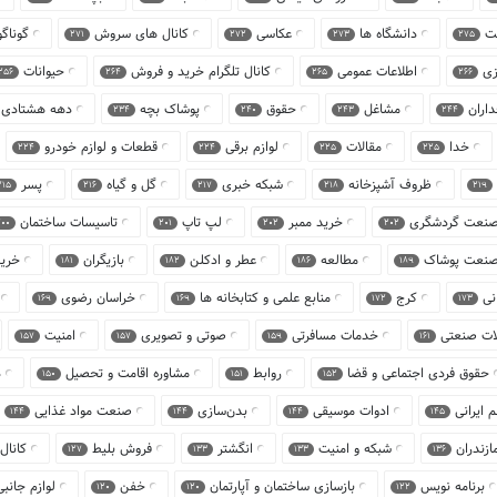
ت
دانشگاه ها
عکاسی
کانال های سروش
گوناگ
271
272
273
275
زی
اطلاعات عمومی
کانال تلگرام خرید و فروش
حیوانات
256
264
265
266
داران
مشاغل
حقوق
پوشاک بچه
دهه هشتادی 
234
240
243
244
خدا
مقالات
لوازم برقی
قطعات و لوازم خودرو
224
224
225
225
ظروف آشپزخانه
شبکه خبری
گل و گیاه
پسر
215
216
217
218
219
نعت گردشگری
خرید ممبر
لپ تاپ
تاسیسات ساختمان
00
201
202
202
نعت پوشاک
مطالعه
عطر و ادکلن
بازیگران
خری
181
182
186
189
انی
کرج
منابع علمی و کتابخانه ها
خراسان رضوی
169
169
172
173
آلات صنعتی
خدمات مسافرتی
صوتی و تصویری
امنیت
157
157
159
161
حقوق فردی اجتماعی و قضا
روابط
مشاوره اقامت و تحصیل
‬
150
151
152
م ایرانی
ادوات موسیقی
بدن‌سازی
صنعت مواد غذایی
144
144
144
145
ازندران
شبکه و امنیت
انگشتر
فروش بلیط
کانال
127
133
133
136
برنامه نویس
بازسازی ساختمان و آپارتمان
خفن
لوازم جانبی
120
120
122