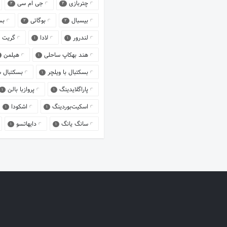
چتربازی
جی ام سی
2
2
بیسبال
بوگاتی
بس
2
2
لندرور
لادا
گریت 
1
1
هند بهکاپ ساحلی
هیلمن
1
بسکتبال با ویلچر
بسکتبال 
1
پاراگلایدینگ
پروازبا بالن
1
1
اسکیت‌بوردینگ
اشکودا
1
1
سانگ یانگ
دایهاتسو
1
1