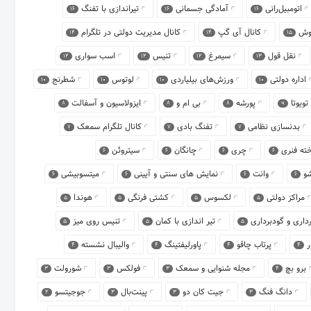
اتومبیل‌رانی
آمادگی جسمانی
تیراندازی با تفنگ
16
16
16
روش
کانال آی گپ
کانال مدیریت دولتی در تلگرام
14
14
15
نقل قول
سیمرغ
تنیس
اسب سواری
12
12
12
13
اداره دولتی
ورزش‌های بیلیاردی
لوتوس
شطرنج
10
10
10
10
تویوتا
پورشه
بی ام و
ایزولاسیون و آسفالت
8
8
8
9
بدنسازی نظامی
تفنگ بادی
کانال تلگرام سمعک
7
7
7
خته فنری
چری
چانگان
سیتروئن
6
6
6
6
شو
وانت
نمایش های سنتی و آیینی
میتسوبیشی
6
6
6
6
مراکز دولتی
لکسوس
کشتی فرنگی
هوندا
5
5
5
5
داری و گودبرداری
تیر اندازی با کمان
تنیس روی میز
5
5
5
ور
پرتاب چاقو
پاورلیفتینگ
والیبال نشسته
4
4
4
4
برو بچ
مجله شنوایی و سمعک
فولکس
شورولت
3
3
3
4
دانگ فنگ
جیت کان دو
پینت‌بال
جوجیتسو
2
3
3
3