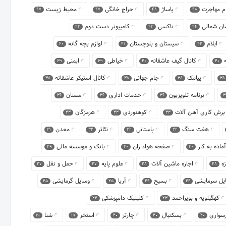
ام مهاجرت
پاساژ
حراج خانگی
محیط زیست
47
47
48
48
ان شمالی
تاکسی
کامپیوتر دست دوم
43
43
44
ایلام
سیستان و بلوچستان
لوازم بچه گانه
40
41
42
ه
کانال گیف عاشقانه
خیاطی
ایمنی
39
39
40
40
پیامک
جام جهانی
کانال استیکر عاشقانه
38
38
38
38
برنامه تلویزیون
خدمات اداری
سمنان
36
36
36
3
برش کاری آهن آلات
کوهنوردی
هرمزگان
33
33
33
هفت سنگ
باستانی
تئاتر
معدن
31
32
32
32
آماده به کار
صفحه هواداران
بانک و موسسه مالی
29
30
30
زه
اجاره ماشین آلات
علوم پایه
حمل و نقل
27
27
28
28
یل سرمایشی
بسیج
آریا
وسایل گرمایشی
25
25
26
26
کهگیلویه و بویراحمد
کلینیک دامپزشکی
22
23
رسواری
بسکتبال
چارتر
استخر
شنا
19
19
20
20
20