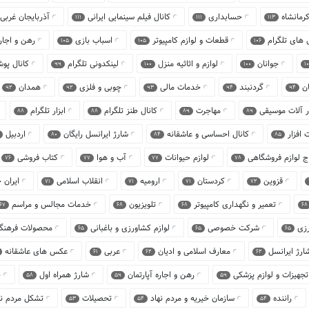
رمانشاه
حسابداری
کانال فیلم سینمایی ایرانی
آذربایجان غربی
111
111
113
ل های تلگرام
قطعات و لوازم کامپیوتر
اسباب بازی
رهن و اجار
105
105
106
جوانان
لوازم و اثاثیه منزل
لینکدونی تلگرام
کانال پو
99
100
100
10
ان
گردنبند
خدمات مالی
چوبی و فلزی
همدان
92
92
93
94
94
ار آلات موسیقی
مهاجرت
کانال طنز تلگرام
ابزار تلگرام
88
88
89
89
افزار
کانال احساسی و عاشقانه
شارژ ایرانسل رایگان
اردبیل
80
84
85
ج لوازم فروشگاهی
لوازم حیوانات
آب و هوا
کتاب فروشی
76
77
77
78
قزوین
کردستان
ارومیه
انقلاب اسلامی
ایران 
71
71
71
72
تعمیر و نگهداری کامپیوتر
تلویزیون
خدمات مجالس و مراسم
67
68
68
68
رزی
شرکت خصوصی
لوازم کشاورزی و باغبانی
محصولات فرهن
65
65
65
ارژ ایرانسل
معارف اسلامی و ادیان
عربی
عکس های عاشقانه
61
62
62
تجهیزات و لوازم پزشکی
رهن و اجاره آپارتمان
شارژ همراه اول
چ
58
59
59
راننده
سازمان خیریه و مردم نهاد
تحصیلات
تشکل مردم ن
53
54
54