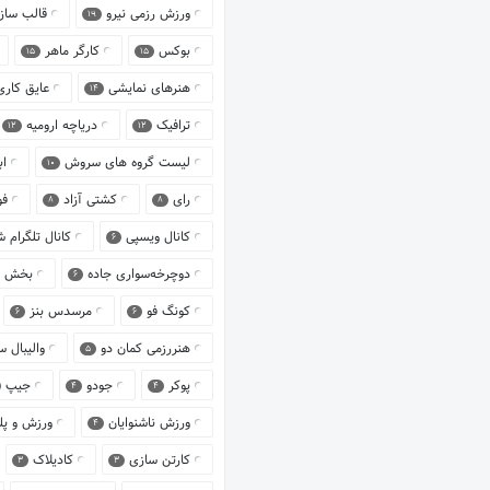
ورزش رزمی نیرو
قالب سا
19
بوکس
کارگر ماهر
15
15
هنرهای نمایشی
عایق کار
14
ترافیک
دریاچه ارومیه
12
12
لیست گروه های سروش
ا
10
رای
کشتی آزاد
فو
8
8
کانال ویسپی
کانال تلگرام 
6
دوچرخه‌سواری جاده‌
بخش 
6
کونگ فو
مرسدس بنز
6
6
هنررزمی کمان دو
والیبال 
5
پوکر
جودو
جیپ
4
4
ورزش ناشنوایان
ورزش و پل
4
کارتن سازی
کادیلاک
3
3