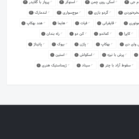
م جی
اسکی روی چمن
اسنوکر
پرواز با گلایدر
2
2
2
2
ره‌نوردی
گردو بازی
موج‌سواری
لندمارک
2
2
2
2
 موتوری
قایقرانی
فیات
هایما
هند بهکاپ
1
1
1
1
1
کاپرا
کماندو
کن دو
راه بندان
1
1
1
1
 وای دی
بهکاپ
پاژن
بیوک
پاتیناژ
1
1
1
1
1
پرش با نیزه
اسکواش
استین
1
1
1
1
سقوط آزاد با چتر
سیناد
ژیمناستیک هنری
1
1
1