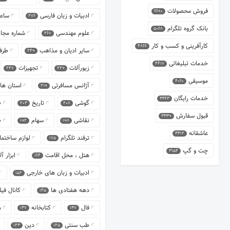
فروش محصولات
6690
ادبیات و زبان فارسی
ساع
276
بانک گروه تلگرام
5068
علوم مهندسی
شماره مجا
267
کارآفرینی و کسب و کار
4866
سایر ادیان و مذاهب
طرف
249
خدمات تبلیغاتی
4417
زیورآلات
تجهیزات
227
229
موسیقی
4060
آژانس مسافرتی
استان ها
219
خدمات رایگان
3363
گوشی
تاریخ
ص
203
208
قبول سفارش
3339
نقاشی
سهام
ص
192
198
عاشقانه
3312
ترفند تلگرام
لوازم ساختم
175
چت و گپ
3154
هتل ، محل اقامت
ابزار 
164
ادبیات و زبان های خارجی
152
دهه هفتادی ها
کانال فیل
145
فال
کتابخانه
م
137
137
طب سنتی
دین
123
125