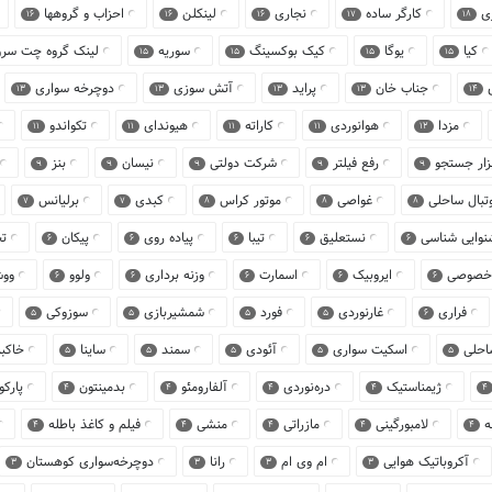
زی
کارگر ساده
نجاری
لینکلن
احزاب و گروهها
16
16
16
17
18
کیا
یوگا
کیک بوکسینگ
سوریه
لینک گروه چت س
15
15
15
15
ی
جناب خان
پراید
آتش سوزی
دوچرخه سواری
13
13
13
13
14
مزدا
هوانوردی
کاراته
هیوندای
تکواندو
11
11
11
11
12
بزار جستجو
رفع فیلتر
شرکت دولتی
نیسان
بنز
9
9
9
9
9
تبال ساحلی
غواصی
موتور کراس
کبدی
برلیانس
7
7
8
8
8
شنوایی شناسی
نستعلیق
تیبا
پیاده روی
پیکان
ت
6
6
6
6
6
خصوصی
ایروبیک
اسمارت
وزنه برداری
ولوو
وو
6
6
6
6
6
فراری
غارنوردی
فورد
شمشیربازی
سوزوکی
5
5
5
5
6
ساحلی
اسکیت سواری
آئودی
سمند
ساینا
خاکبر
5
5
5
5
5
ژیمناستیک
دره‌نوردی
آلفارومئو
بدمینتون
پارک
4
4
4
4
4
ه
لامبورگینی
مازراتی
منشی
فیلم و کاغذ باطله
4
4
4
4
4
آکروباتیک هوایی
ام وی ام
رانا
دوچرخه‌سواری کوهستان
3
3
3
3