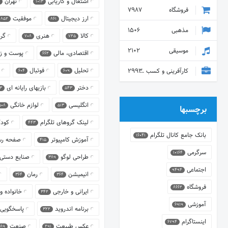
اشتغال و کاریابی
تهران
1013
فروشگاه
7987
ارز دیجیتال
موفقیت
852
861
مذهبی
1506
کالا
هنری
گر
708
725
موسیقی
2102
اقتصادی، مالی
پوست و ز
662
تحلیل
فوتبال
کارآفرینی و کسب و کار
2993
604
609
دختر
بازیهای رایانه ای
3
543
انگلیسی
لوازم خانگی
508
513
برچسبها
لینک گروهای تلگرام
کود
443
بانک جامع کانال تلگرام
16041
آموزش کامپیوتر
صفحه ر
415
سرگرمی
10164
طراحی لوگو
صنایع دستی
389
اجتماعی
9494
انیمیشن
رمان
364
364
فروشگاه
8662
ایرانی و خارجی
خانواده 
342
آموزشی
6919
برنامه اندروید
پاسخگویی 
322
اینستاگرام
6794
عکس طبیعت
صنعت
89
291