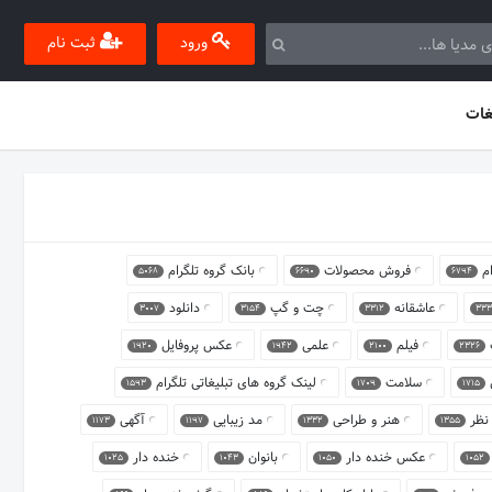
ورود
ثبت نام
غات
ام
فروش محصولات
بانک گروه تلگرام
5068
6690
6794
عاشقانه
چت و گپ
دانلود
3007
3154
3312
333
فیلم
علمی
عکس پروفایل
1920
1942
2100
2326
ن
سلامت
لینک گروه های تبلیغاتی تلگرام
1593
1709
1715
 نظر
هنر و طراحی
مد زیبایی
آگهی
1173
1197
1332
1355
عکس خنده دار
بانوان
خنده دار
1025
1043
1050
1052