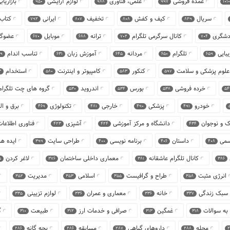
عمده فروشی
علمی، فناوری
لوازم آرایشی
بازاری
950
988
997
1010
سریال
کیف و کفش
تخفیف
ایرانی
کتاب
792
807
808
829
دشگری
کانال سرگرمی تلگرام
ترانه
موبایل
عضوگ
670
688
702
704
یبایی
تلگرام
مردانه
آموزش زبان
تناسب اندام
9
631
645
650
659
علوم پزشکی و سلامت
کنکور
کامپیوتر و اینترنت
استخدام
3
580
583
597
خرده فروشی
بورس
اندروید
گروه های چت تلگرا
530
534
538
54
خودرو
پزشکی
خارجی
تکنولوژی
برق و ا
469
481
490
491
ک و نوجوان
دانشگاه و مرکز آموزشی
آشپزی
فناوری اطلاعا
423
424
434
سمی
داستان
برنامه نویسی
طراحی سایت
ایده ه
399
400
406
408
کانال تلگرام عاشقانه
معماری داخلی ساختمان
لاغر کردن
5
376
381
386
انرژی مثبت
طراح و گرافیست
اسلامی
مدیریت
352
353
355
358
و سبک زندگی
خانه
معماری و عمران
لوازم تزیینی
335
336
336
337
به سوالات
غمگین
صرافی و خدمات ارز
طبیعت
گ
310
312
313
318
مجله
داروهای گیاهی
مسابقه
بچه گانه
286
286
287
288
2