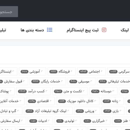
 لینک
ثبت پیج اینستاگرام
دسته بندی ها
تبلی
سرگرمی
اجتماعی
فروشگاه
آموزشی
اینستاگر
6919
8662
9493
10164
خدمات تبلیغاتی
موسیقی
خدمات رایگان
قبول سفارش
9
3363
4060
4417
دوستانه
تکست و متن
کسب درآمد
پوشاک
2473
2508
2520
2851
زنانه
کانال دانلود موزیک
اقتصادی
خدمات آنلای
1735
1764
1873
بازی
ورزشی
لینک گروه تبلیغات آزاد
گپ و تبادل
1378
1399
1494
طنز
خبرگزاری
تولیدی
ادبیات
ارسال سفارش
1057
1060
1070
1079