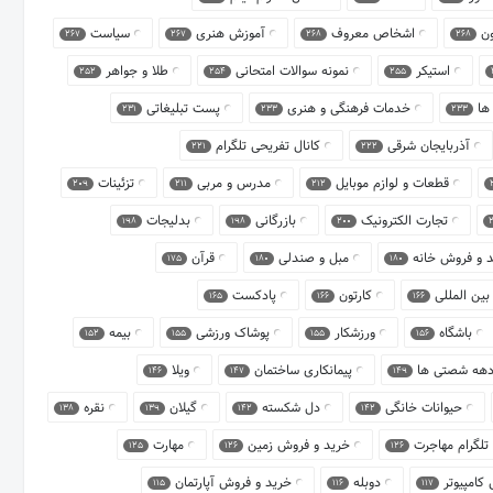
ون
اشخاص معروف
آموزش هنری
سیاست
267
267
268
268
استیکر
نمونه سوالات امتحانی
طلا و جواهر
252
254
255
ها
خدمات فرهنگی و هنری
پست تبلیغاتی
231
233
233
آذربایجان شرقی
کانال تفریحی تلگرام
221
222
قطعات و لوازم موبایل
مدرس و مربی
تزئینات
209
211
212
تجارت الکترونیک
بازرگانی
بدلیجات
198
198
200
2
د و فروش خانه
مبل و صندلی
قرآن
175
180
180
بین المللی
کارتون
پادکست
165
166
166
باشگاه
ورزشکار
پوشاک ورزشی
بیمه
152
155
155
156
دهه شصتی ها‎
پیمانکاری ساختمان
ویلا
146
147
149
حیوانات خانگی
دل شکسته
گیلان
نقره
138
139
142
142
 تلگرام مهاجرت
خرید و فروش زمین
مهارت
125
126
126
 کامپیوتر
دوبله
خرید و فروش آپارتمان
115
116
117