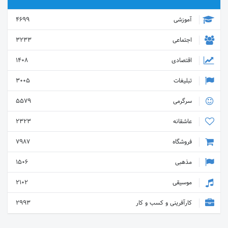
آموزشی
4699
اجتماعی
3233
اقتصادی
1408
تبلیغات
3005
سرگرمی
5579
عاشقانه
2323
فروشگاه
7987
مذهبی
1506
موسیقی
2102
کارآفرینی و کسب و کار
2993