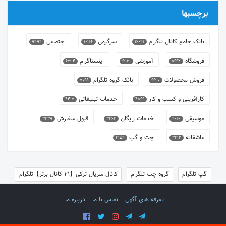
برچسبها
بانک جامع کانال تلگرام
سرگرمی
اجتماعی
9494
10164
16041
فروشگاه
آموزشی
اینستاگرام
6794
6919
8662
فروش محصولات
بانک گروه تلگرام
5068
6690
کارآفرینی و کسب و کار
خدمات تبلیغاتی
4417
4866
موسیقی
خدمات رایگان
قبول سفارش
3339
3363
4060
عاشقانه
چت و گپ
3154
3312
گپ تلگرام
گروه چت تلگرام
کانال سریال ترکی【21 کانال برتر】تلگرام
تعرفه های آگهی
تماس با ما
درباره ما