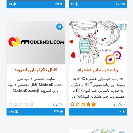
فشرده 📌 دانلود بازی های کرک شده
@persiAdmin ☢️ Rules / سوالات
2k
3k
2k
872
📌 دانلود بازی های اکشن،
متداول و قوانین : @PorseshPersia
جنگی،استراتژیکی،ماشین سواری، شبیه
✅ Trust / رضایت : @rezayatpersia
ساز و کلی بازی جذاب دیگه 🏷 وب
💰WMZ & BTC💰
سایت فارس گیم👇 👉
https://farsgame.com
ربات دوستیابی عشقوله
کانال تلگرام بازی اندروید
📣 ربات دوستیابی عشقوله💞 🌿 به
سایت تخصصی دانلود بازی
وسیله این ربات میتونی👇 1️⃣ با دیگران
ModernDL.com کانال تخصصی دانلود
به صورت ناشناس چت کنی😍 2️⃣ با
بازی اندروید @ModernDLcom
همشهریات چت عاشقانه کنی🙌😁 3⃣
از طریق مکان یاب نزدیکترین افراد را
سرگرمی
اندروید
پیدا کنی وچت کنی👀💞 4⃣با این ربات
285
924
1k
می تونی با دختر چت کنی👩‍🦰 5⃣می
تونی با پسر چت کنی👦