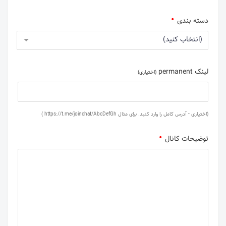
دسته بندی
(انتخاب کنید)
لینک permanent
(اختیاری)
(اختیاری - آدرس کامل را وارد کنید. برای مثال https://t.me/joinchat/AbcDefGh )
توضیحات کانال