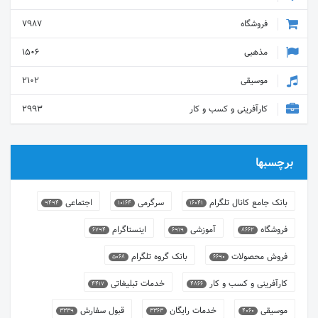
فروشگاه
7987
مذهبی
1506
موسیقی
2102
کارآفرینی و کسب و کار
2993
برچسبها
بانک جامع کانال تلگرام
سرگرمی
اجتماعی
9494
10164
16041
فروشگاه
آموزشی
اینستاگرام
6794
6919
8662
فروش محصولات
بانک گروه تلگرام
5068
6690
کارآفرینی و کسب و کار
خدمات تبلیغاتی
4417
4866
موسیقی
خدمات رایگان
قبول سفارش
3339
3363
4060