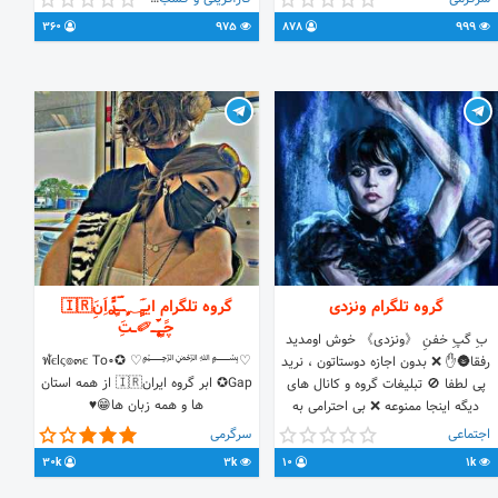
آیدی گروه @Tabo_Tehran لینک گروه
360
975
878
999
https://t.me/+RIbV9pyFxU5kMjZh
گروه تلگرام ونزدی
گروه تلگرام ایـَِـٍٍٍَ؁ٍٍــؔـٍِࢪًًاَِنَِ🇮🇷
چًـٍِــ۪۪ٜ۪ٜ۪ٜ۪ٜ۪ٜ۪ٜ۪ٜ۪ٜ۪ٜ۪ٜ۪ٜ۪ٜ۪ٜ۪۪ؔؔؔٛٚؔــ‌✐‌ــتَِ
بِ گپِ خفنِ 《ونزدی》 خوش اومدید
♡﷽♡ ✪️ฬєlς๏๓є To0
رفقا🌚✋️ ❌️ بدون اجازه دوستاتون ، نرید
Gap✪ ابر گروه ایران🇮🇷 از همه استان
پی لطفا 🚫 تبلیغات گروه و کانال های
ها و همه زبان ها😁♥️
دیگه اینجا ممنوعه ❌️ بی احترامی به
▰▰▰▰▰▰▰▰▰▰ ⚜️ᵖᵛ❥▰࿇ᵇᵃᵉʲᵃᶻᵉʰ♥️🥂
ادمین های گپ ⬅️ ریمو میشه و
اجتماعی
سرگرمی
⚜️ˡᶤᶰᵏ❥▰࿇ʳᵉᵐᵒᵛᵉ♥️🥂 ⚜️fºʰˢʰ❥▰࿇ʳᵉᵐᵒᵛᵉ♥️
اماااااا.... ✅️ قراره کلی درمورد فیلما و گیم
30k
3k
10
1k
🥂 ⚜️ᵗᵃᵇˡᶤᵍʰ ❥▰࿇ʳᵉᵐᵒᵛᵉ♥️🥂 ⚜️ˢʰᵃᵏʰ
های خفن بحرفیم و گپ بزنیییییم😎
ᵇᵃᶻᶤ❥▰࿇ⁿᵃᵈᵉ ♥️🥂