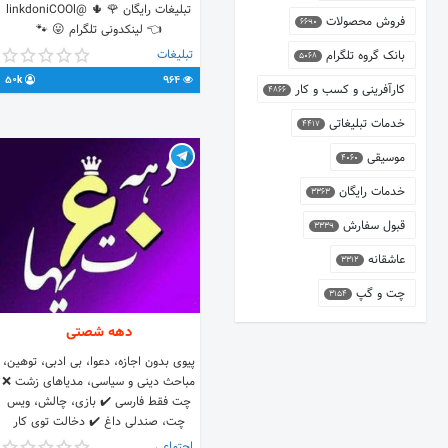
تبلیغات رایگان 🌹 🌵 @linkdoniCOOl
فروش محصولات
6690
👈 لینکدونی تلگرام 😛 🐾
@linkdoni1OO 👈 گروه چت ☔
تبلیغات
بانک گروه تلگرام
5068
50k
964
کارآفرینی و کسب و کار
4866
خدمات تبلیغاتی
4417
موسیقی
4060
خدمات رایگان
3363
قبول سفارش
3339
عاشقانه
3312
چت و گپ
3154
دهه شصتی
پیوی بدون اجازه، دعوا، بی ادبی، توهین،
مباحث دینی و سیاسی، مدیاهای زشت ❌
چت فقط فارسی ✔️ بازی، چالش، ویس
چت، صندلی داغ ✔️ دخالت توی کار
ادمین ❌ ورود افراد بجز دهه ی ۶۰
اجتماعی