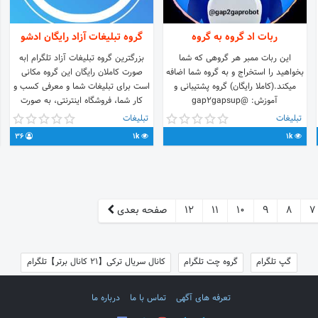
ربات اد گروه به گروه
گروه تبلیغات آزاد رایگان ادشو
این ربات ممبر هر گروهی که شما
بزرگترین گروه تبلیغات آزاد تلگرام |به
بخواهید را استخراج و به گروه شما اضافه
صورت کاملان رایگان این گروه مکانی
میکند.(کاملا رایگان) گروه پشتیبانی و
است برای تبلیغات شما و معرفی کسب و
آموزش: @gap2gapsup
کار شما، فروشگاه اینترنتی، به صورت
کاملا رایگان تبلیغات با بازدهی بالا،
تبلیغات
تبلیغات
تبلیغات رایگان
36
1k
1k
7
8
9
10
11
12
صفحه بعدی
گپ تلگرام
گروه چت تلگرام
کانال سریال ترکی【21 کانال برتر】تلگرام
تعرفه های آگهی
تماس با ما
درباره ما