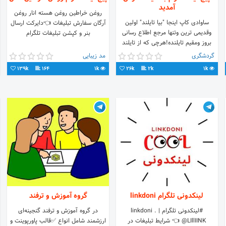
آمدید
روغن خراطین روغن هسته انار روغن
ساوادی کاپ اینجا "بیا تایلند" اولین
آرگان سفارش تبلیغات 👈دایرکت ارسال
وقدیمی ترین وتنها مرجع اطلاع رسانی
بنر و کپشن تبلیغات تلگرام
بروز ومقیم تایلنده!هرچی که از تایلند
میخوای همینجاست!!
گردشگری
مد زیبایی
139k
164
1k
26k
2k
1k
لینکدونی تلگرام linkdoni
گروه آموزش و ترفند
#لینکدونی تلگرام | linkdoni .
در گروه آموزش و ترفند گنجینه‌ای
@LIllIINK 👈 شرایط تبلیغات در
ارزشمند شامل انواع ✅قالب پاورپوینت و