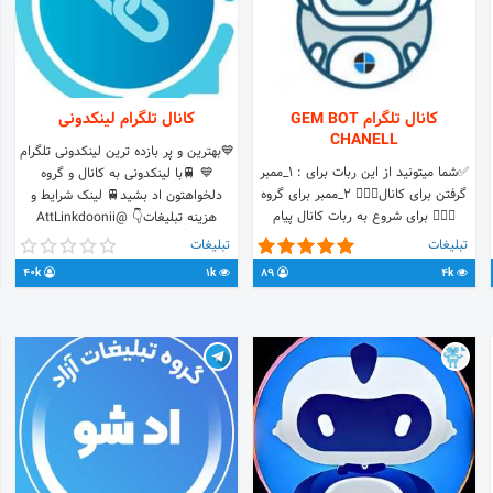
کانال تلگرام GEM BOT
کانال تلگرام لینکدونی
CHANELL
💙بهترین و پر بازده ترین لینکدونی تلگرام
✅شما میتونید از این ربات برای : 1_ممبر
💙 🚆با لینکدونی به کانال و گروه
گرفتن برای کانال🙍🏻‍♂️ 2_ممبر برای گروه
دلخواهتون اد بشید🚆 لینک شرایط و
🙍🏻‍♂️ برای شروع به ربات کانال پیام
هزینه تبلیغات👇 @AttLinkdoonii
دهید. @TABLOGHBOT
سفارش 👇 @lnkadv2 @lnkadv 40K 🌐
تبلیغات
تبلیغات
ممبرتو با تبلیغات زیاد کن ↗️
40k
1k
89
4k