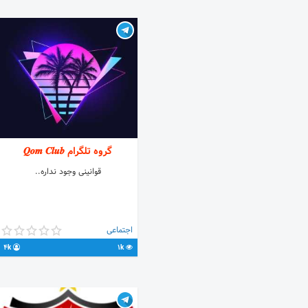
گروه تلگرام 𝑸𝒐𝒎 𝑪𝒍𝒖𝒃
قوانینی وجود نداره..
اجتماعی
4k
1k