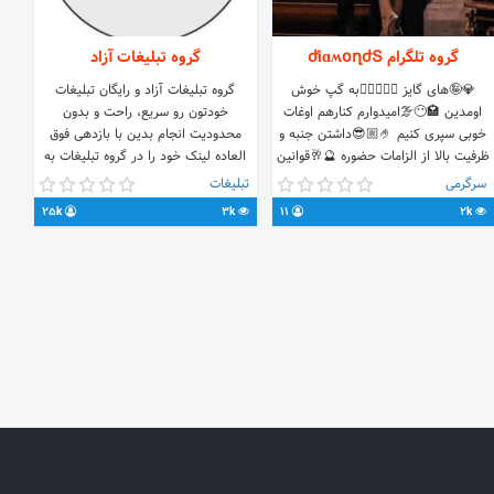
گروه تلگرام ժíɑʍօղժՏ
گروه تبلیغات آزاد
💎🤪های گایز 🧜🏻‍♀️❤️‍🔥به گپ خوش
گروه تبلیغات آزاد و رایگان تبلیغات
اومدین 🏩😶‍🌫️امیدوارم کنارهم اوغات
خودتون رو سریع، راحت و بدون
خوبی سپری کنیم 🤌🏼😎داشتن جنبه و
محدودیت انجام بدین با بازدهی فوق
ظرفیت بالا از الزامات حضوره 🔮🥂قوانین
العاده لینک خود را در گروه تبلیغات به
سخت نداریم چون قراره دوست باشیم 💕
اشتراک بگذارید برای تبلیغ مشاغل،
سرگرمی
تبلیغات
👑پس خوب باش تا باعث ناراحتی کسی
خدمات، محصولات و...
25k
3k
11
2k
نشی 🎉00/12/16🌈🥳