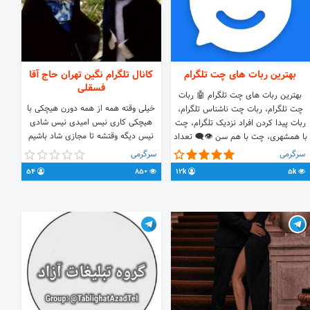
بهترین ربات های چت تلگرام
کانال تلگرام نگین تهران حاج آقا
فسقلی
بهترین ربات های چت تلگرام 🤖 ربات
خیلی وقته همه از همه دورن هیچکی با
چت تلگرام، ربات چت ناشناس تلگرام،
هیچکی کاری نیس امیدی نیس شادی
ربات پیدا کردن افراد نزدیک تلگرام، چت
نیس دیگه وقتشه تا مجازی شاد باشیم
با همشهری، چت با هم سن 👁‍🗨 تعداد
بگیم بخندیم دورهم باشیم به امید
ربات‌های معرفی‌شده: 30 💬 کانال رو به
سرگرمی
سرگرمی
روزهای بهتر و شادی های بیشتر
دوستاتون معرفی کنید ربات برگزیده
54
850
12k
5k
کانال 🏆 چتوگرام 👇
http://t.me/ChatOGeramBot?
start=d1054644328