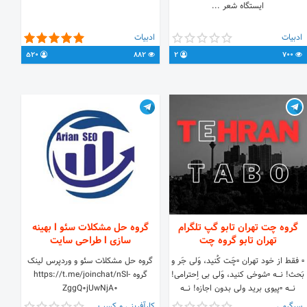
ایستگاه شعر ...
ادبیات
ادبیات
520
882
2
700
گروه چت تهران تابو گپ تلگرام
گروه حل مشکلات سئو l بهینه
تهران تابو گروه چت
سازی l طراحی سایت
▫️ فقط از خود تهران ▫️چَت کُنید، وَلی جَر و
گروه حل مشکلات سئو و وردپرس لینک
بَحث! نـــــه ▫️شوخی کنید، وَلی بی اِحترامی!
گروه ‏https://t.me/joinchat/nSI-
نـــــه ▫️پیوی برید ولی بدون اجازه! نـــــه
ZggQ0jUwNjA0
▫️حضورِ همه آزاد ، ولی زیر ۱۸ سال! نـــــه
‏https://t.me/arianseo لینک کانال
سرگرمی
کارآفرینی و کسب و کار