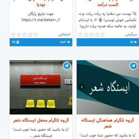
کسب درآمد
نودیا
🚀 دوست من سلام! یه ربات ربات چت
جهت تبلیغ رایگان
ناشناس خوش اومدی! 🤖 🎉 با ثبت‌نام
https://t.me/dahe80_2
اولیه، یه عالمه سکه هدیه برات داریم!
💰 🔍 دنبال دوست جدیدی؟ ما کمکت
سرگرمی
اجتماعی
می‌کنیم. با جستجوی هوشمندمون، افراد
2k
653
1k
جدید رو به صورت ناشناس پیدا کن و
باهاشون چت کن. 👥 📸 عکس، ویس،
ویدیو... هرچی دلت بخواد! 🎬 👫 و این
آخرش نیست! دوستاتو دعوت کن و از
خریدهاشون پورسانت بگیر و درآمد
داشته باش. 💵
گروه تلگرام هماهنگی ایستگاه
گروه تلگرام محفل ایستگاه شعر
شعر
"با ما باشید که حضور شما خوب است"
"با ما باشید که حضور شما خوب است"
ایستگاه شعر...