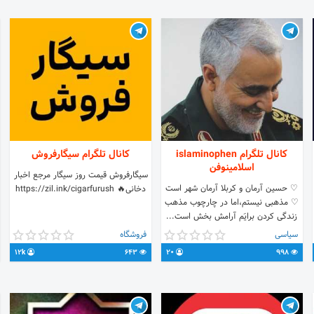
کانال تلگرام islaminophen
کانال تلگرام سیگارفروش
اسلامینوفن
سیگارفروش قیمت روز سیگار مرجع اخبار
♡ حسین آرمان و کربلا آرمان شهر است
دخانی🔥 https://zil.ink/cigarfurush
♡ مذهبی نیستم،اما در چارچوب مذهب
زندگی کردن برایَم آرامش بخش است...
سیاسی
فروشگاه
12k
643
20
998