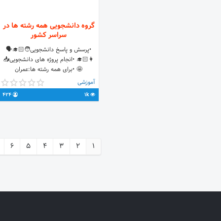
گروه دانشجویی همه رشته ها در
سراسر کشور
•پرسش و پاسخ دانشجویی🧑🏻‍🎓🗣
👩🏻‍🎓 •انجام پروژه های دانشجویی📥
🤩 •برای همه رشته ها:عمران
👷🏻‍♂️معماری،کامپیوتر👨🏻‍💻 و … •به
آموزشی
جواب رسیدن سوالات در کمترین زمان
424
1k
ممکن👨🏻‍🏫برای پروژه📚 / تکالیف📝/
تحقیق🤯 •🙏🏽🤩تبلیغات به صورت آزاد
و رایگان🤩🙏🏽 •زود جوین شو ‼️👈🏼
https://t.me/students_activity1
6
5
4
3
2
1