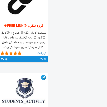
گروه تلگرام 💠FREE LINK💠
تبلیغات کاملا رایگان😍 هرنوع : 😍کانال
😍گروه 😍ربات 😍لینک رو داخل کانال
بدون هیچ هزینه ای و هماهنگی داخل
کانال بفرستید بدون دعوت کردن.✅
تبلیغات
37
2k