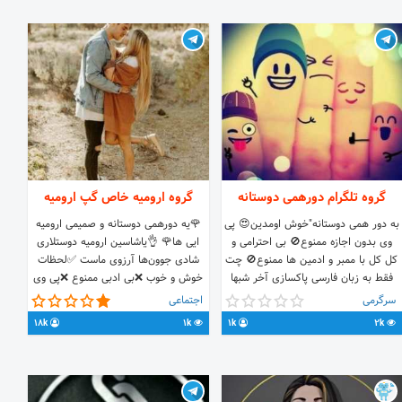
گروه تلگرام دورهمی دوستانه
گروه ارومیه خاص گپ ارومیه
به دور همی دوستانه"خوش اومدین😍 پی
🌹یه دورهمی دوستانه و صمیمی ارومیه
وی بدون اجازه ممنوع🚫 بی احترامی و
ایی ها🌹 👌یاشاسین ارومیه دوستلاری
کل کل با ممبر و ادمین ها ممنوع🚫 چت
شادی جوون‌ها آرزوی ماست ✅لحظات
فقط به زبان فارسی پاکسازی آخر شبها
خوش و خوب ❌بی ادبی ممنوع ❌پی وی
ساعت ۱۲ امیدوارم کنارهم لحظات خوب
بدون اجازه ممنوع
سرگرمی
اجتماعی
و خوشی سپری کنیم😊 لینک کانال کلیپ
https://t.me/khasurmia
18k
1k
1k
2k
و مطالب خوب @Matalebe_khoob