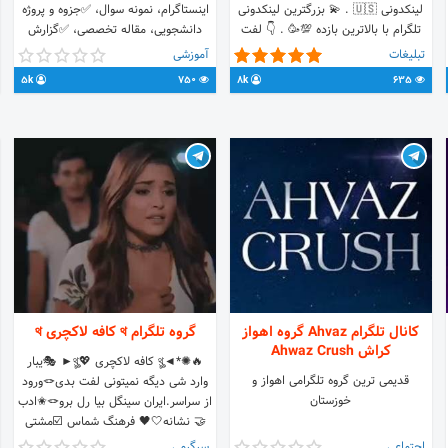
لینکدونی 🇺🇸 . 💫 بزرگترین لینکدونی
اینستاگرام، نمونه سوال، ✅جزوه و پروژه
تلگرام با بالاترین بازده 💯🥳 . 👇 لفت
دانشجویی، مقاله تخصصی، ✅گزارش
نده بزار رو بی صدا 😘🥰
کارآموزی، پژوهش آماری، ✅طرح
تبلیغات
آموزشی
توجیهی، ترفند و آموزش و کلی مطلب
5k
750
8k
635
دیگه پیش روی شماست... پس حتما از
فرصت استفاده کرده و از طریق لینک
مربوطه سری به این گروه بزنید. 😁
کانال تلگرام Ahvaz گروه اهواز
گروه تلگرام থ کافه لاکچری থ
کراش Ahwaz Crush
🔥✺*◄থৣ کافه لاکچری 💖থৣ► 🎭یبار
قدیمی ترین گروه تلگرامی اهواز و
وارد شی دیگه نمیتونی لفت بدی🪢ورود
خوزستان
از سراسر.ایران سینگل بیا رل برو🪢✬ادب
🤝 نشانه🤍🖤 فرهنگ شماس ☑️مشتی
باش❤️ فعال باش✅
اجتماعی
سرگرمی