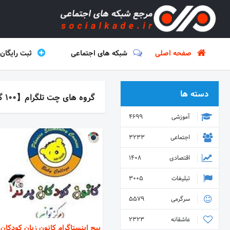
صفحه اصلی
شبکه های اجتماعی
ثبت رایگان
دسته ها
گروه های چت تلگرام【100 گروه برتر ایران】
آموزشی
4699
اجتماعی
3233
اقتصادی
1408
تبلیغات
3005
سرگرمی
5579
عاشقانه
2323
پیج اینستاگرام کانون زبان کودکان