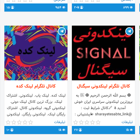
15
954
20k
899
کانال تلگرام لینکدونی سیگنال
کانال تلگرام لینک کده
🧿 بسم الله الرحمن الرحیم 🧿 🆑 به
لینک کده. لینک یاب. لینکدونی. اشتراک
بروزترین لینکدونی سراسری ایران خوش
لینک. بزرگ ترین کانال لینک دونی.
آمدید🌷 🔗کانال شرایط ثبت :
لینکدونی گروه. لینکدونی کانال. اشتراک
@sharayetesabte_link 💫پشتیبانی :
رایگان لینک. لینکدونی رایگان. لینکدونی
@Modirsignal 💎ربات برای دریافت بنر
تلگرام. لینکدونی چت. شهرِلینک. لینک
تبلیغات
تبلیغات
👇👇❤️❤️ @linkdooni_signalbot
کده کانال وگروه.
10
1k
27
1k