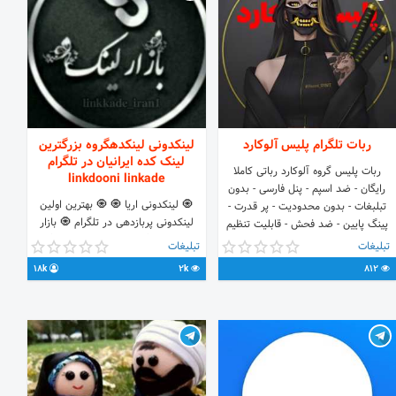
ربات تلگرام پلیس آلوکارد
لینکدونی لینکدهگروه بزرگترین
لینک کده ایرانیان در تلگرام
ربات پلیس گروه آلوکارد رباتی کاملا
linkdooni linkade
رایگان - ضد اسپم - پنل فارسی - بدون
🧿 لینکدونی اریا 🧿 🧿 بهترین اولین
تبلبغات - بدون محدودیت - پر قدرت -
لینکدونی پربازدهی در تلگرام 🧿 بازار
پینگ پایین - ضد فحش - قابلیت تنظیم
مرکزی لینک گروه های ایرانیان در تلگرام ⁦
دستی و کلی قابلیت دیگه این ربات بین
تبلیغات
تبلیغات
🛡⁩ تعرفه ثبت تبلیغات ارزان 🧿
تمامی ربات های مشابه چندین درجه
18k
2k
812
https://t.me/linkdoonitabligh1
بالاتر است پس پیشنهاد میکنم امتحانش
کنید