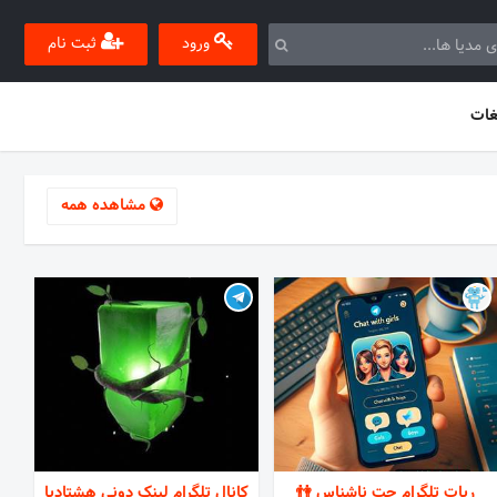
ورود
ثبت نام
غات
مشاهده همه
ربات تلگرام چت ناشناس 👫
کانال تلگرام لینک دونی هشتادیا