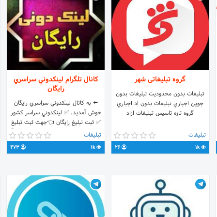
گروه تبلیغاتی شهر
کانال تلگرام لينكدوني سراسري
رايگان
تبليغات بدون محدوديت تبليغات بدون
⬅️ به كانال لينكدوني سراسري رايگان
جوين اجباري تبليغات بدون اد اجباري
خوش آمديد. ✅ لينكدوني سراسر كشور
گروه تازه تاسيس تبليغات ازاد
✅ ثبت تبليغ رايگان 👈جهت ثبت تبليغ
رايگان خود به ايدي زير پيام بفرستيد 👇
تبلیغات
تبلیغات
👇👇👇 📨ارتباط با ما : 🆔
473
1k
26
1k
@mohammadreza680226