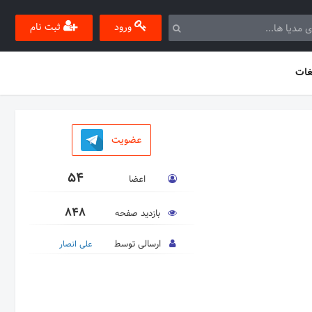
ورود
ثبت نام
غات
عضویت
54
اعضا
848
بازدید صفحه
ارسالی توسط
علی انصار