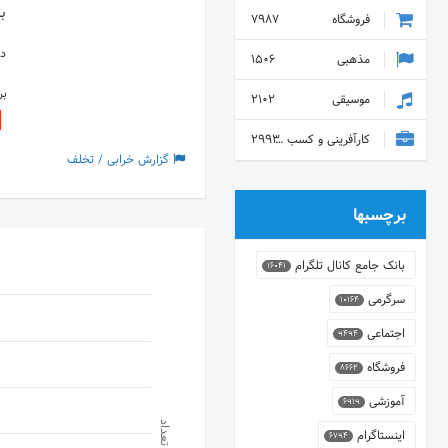
به
فروشگاه
7987
دس
مذهبی
1506
ب
موسیقی
2102
کارآفرینی و کسب و کار
2993
گزارش خرابی / تخلف
برچسبها
بانک جامع کانال تلگرام
16041
سرگرمی
10164
اجتماعی
9494
فروشگاه
8662
آموزشی
6919
تعداد
اینستاگرام
6794