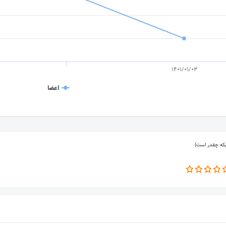
1401/01/03
اعضا
بکه چقدر است)