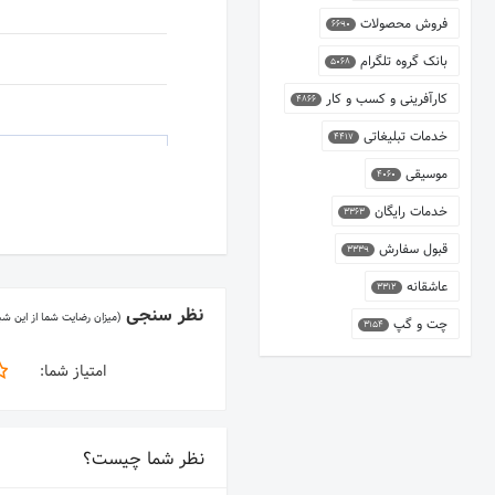
فروش محصولات
6690
بانک گروه تلگرام
5068
کارآفرینی و کسب و کار
4866
خدمات تبلیغاتی
4417
موسیقی
4060
خدمات رایگان
3363
قبول سفارش
3339
عاشقانه
3312
نظر سنجی
(میزان رضایت شما از این ش
چت و گپ
3154
امتیاز شما:
نظر شما چیست؟