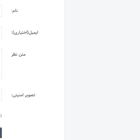
نام:
ایمیل(اختیاری):
متن نظر
تصویر امنیتی:
(ت