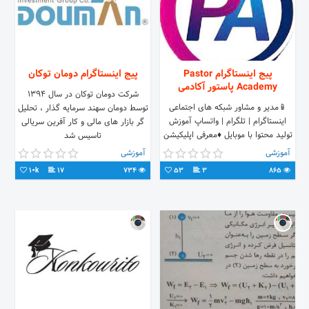
پیج اینستاگرام Pastor
پیج اینستاگرام دومان توکان
Academy پاستور آکادمی
شرکت دومان توکان در سال ۱۳۹۴
📱مدیر و مشاور شبکه های اجتماعی
توسط دومان سهند سرمایه گذار ، تحلیل
اینستاگرام | تلگرام | واتساپ آموزش
گر بازار های مالی و کار آفرین سریالی
تولید محتوا با موبایل ♦️معرفی اپلیکیشن
تاسیس شد
های کاربردی
آموزشی
آموزشی
10k
17
734
53
3
865