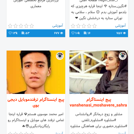
negin_star_1 صفحه اصلی
بزرگترین مرجع تخصصی آموزش
#نگین_ستاره 🌹 اینجا قراره هرچیزی که
معماری
بلدمو آموزش بدم 😊 سلام ، سلامی به
نورانی ستاره به درخشش نگین ❤
آموزشی
آموزشی
13k
53
677
10k
16
757
پیج اینستاگرام
پیج اینستاگرام ترفندموبایل دیجی
ravanshenasi_moshavere_sahra
بوی
مشاور و زوج درمانگر #روانشناس
امیر محمد موسوی هستم💎 قراره اینجا
#مشاوره #مشاوره_تلفنی
تمامی ترفند های موبایل و اینستاگرام رو
#مشاوره_حضوری برای هماهنگی مشاوره
رایگان‌یادبگیری😎🔥
با شماره زیر تماس بگیرین 📞