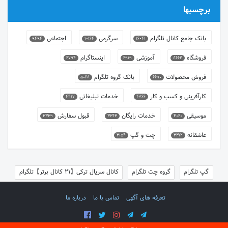
برچسبها
بانک جامع کانال تلگرام
سرگرمی
اجتماعی
9494
10164
16041
فروشگاه
آموزشی
اینستاگرام
6794
6919
8662
فروش محصولات
بانک گروه تلگرام
5068
6690
کارآفرینی و کسب و کار
خدمات تبلیغاتی
4417
4866
موسیقی
خدمات رایگان
قبول سفارش
3339
3363
4060
عاشقانه
چت و گپ
3154
3312
گپ تلگرام
گروه چت تلگرام
کانال سریال ترکی【21 کانال برتر】تلگرام
تعرفه های آگهی
تماس با ما
درباره ما