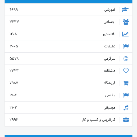
آموزشی
4699
اجتماعی
3233
اقتصادی
1408
تبلیغات
3005
سرگرمی
5579
عاشقانه
2323
فروشگاه
7987
مذهبی
1506
موسیقی
2102
کارآفرینی و کسب و کار
2993