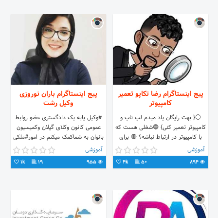
پیج اینستاگرام رضا تکاپو تعمیر
پیج اینستاگرام باران نوروزی
کامپیوتر
وکیل رشت
⚪{ بهت رایگان یاد میدم لپ تاپ و
#وکیل پایه یک دادگستری عضو روابط
کامپیوتر تعمیر کنی} 🔵شغلی هست که
عمومی کانون وکلای گیلان وکمیسیون
با کامپیوتر در ارتباط نباشه؟ 🔴 برای
بانوان به شماکمک میکنم در امور#ملکی
متخصص شدن کافیه این پیج رو دنبال
ازحقوق قانونی خود آگاه شوید
آموزشی
آموزشی
کنی ! 👊😁
سوال>دایرکت۱۰تا۱۱شب
1k
19
955
4k
50
894