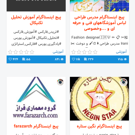
پیج اینستاگرام مدرس طراحی
پیج اینستاگرام آموزش تحلیل
لباس آموزشگاههای فنی و حرفه
تکنیکال
ای و ...وخصوصی
#تریدر_فارکس #آموزش_فارکس
🎽✂ 📋 ✏ 💡Fashion designer🇮🇷
#تحلیل_تکنیکال #آموزش_بورس
‌Irani مدرس طراحی👩‍🎨🖌 و دوخت ✂️
#یادگیری_بورس #فارکس_استراتژی
👗 و نرم افزارهای طراحی 🖥 لباس و
#بورس #تحلیل_بورس #فارکس
آموزشی
آموزشی
چرم👜 آموزشگاه فنی و حرفه‌ای
#تحلیل_فارکس #تریدر_بورس
424
55
841
11k
236
715
◀️کاردانی طراحی🧥وکارشناسی اقتصاد
#علیرضا_خداکرمی
پیج اینستاگرام نگین ستاره
پیج اینستاگرام farazarch