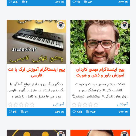
165
4
817
9k
83
827
پیج اینستاگرام مهدی کاردان
پیج اینستاگرام آموزش ارگ با نت
آموزش باور و ذهن و هویت
فارسی
کمکت میکنم مسیر درست و خودت
یادگیری آسان و دقیق انواع آهنگها با
انتخاب کنی👊 پژوهشگر باور و
ارگ بدون استاد در منزل با نُتهای فارسی
ارزش‌های زندگی✳️⁩ روانشناس نیستم👌
دو ر می فا دقیق و کامل، با شعر و
ا
آکورد، از محصولات آسان نُت ، برای
آموزشی
آموزشی
دریافت لیست نُتهای فارسی و خرید با
3k
79
831
25k
284
774
واتساپ در تماس باشید شماره
09352401320