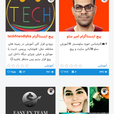
پیج اینستاگرام امیر سئو
پیج اینستاگرام techfriendlyha
👨‍💼کارشناس حوزه سئومستر ♻️آموزش
بزودی قرار کلی آموزش در زمینه های
سئو 🌐آنالیز سایت و پیج
مختلف مثل: فتوشاپ، پریمیر، ادیت با
موبایل و خیلی چیزای دیگه داخل این
پیج قرار بدیم پس منتظر باشید😉
آموزشی
آموزشی
255
12
670
217
6
647