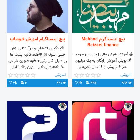
پیج اینستاگرام Mahbod
پیج اینستاگرام آموزش فتوشاپ
Beizaei finance
🔶یادگیری فتوشاپ و درآمدزایی ازش
💰 آموزش هوش مالی | بازارهای سرمایه
خیلی آسونه😃 🔷فقط کافیه پست ها
💰 پویش آموزش رایگان به یک میلیون
رو دنبال کنی رفیق♥️ ☕️یه فنجون طراحی
نفر ⚜️با بیش از 16 سال تجربه و
☕️ 💎فتوشاپ💎ایلاستریتور💎 ‌ کانال
تدریس ⚠️⚠️ پیج توسط ادمین اداره
یوتیوب👇
آموزشی
آموزشی
میگردد.
2k
6
831
6k
345
898