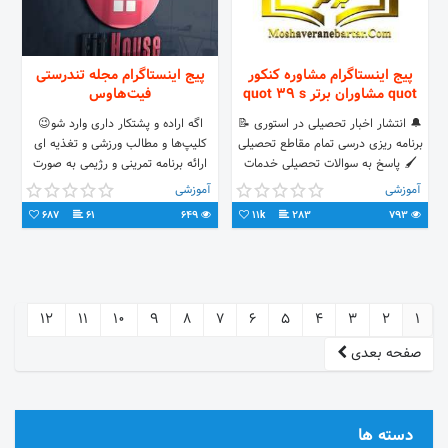
پیج اینستاگرام مشاوره کنکور
پیج اینستاگرام مجله تندرستی
quot مشاوران برتر quot 39 s
فیت‌هاوس
🔔 انتشار اخبار تحصیلی در استوری 📝
اگه اراده و پشتکار داری وارد شو😉
برنامه ریزی درسی تمام مقاطع تحصیلی
کلیپ‌ها و مطالب ورزشی و تغذیه ای
🖌 پاسخ به سوالات تحصیلی خدمات
ارائه برنامه تمرینی و رژیمی به صورت
شامل: تمام مقاطع
حضوری و غیرحضوری تمرین به صورت
آموزشی
آموزشی
@moshaverane_barttar_khanevade
حضوری و غیرحضوری
687
61
649
11k
283
793
12
11
10
9
8
7
6
5
4
3
2
1
صفحه بعدی
دسته ها