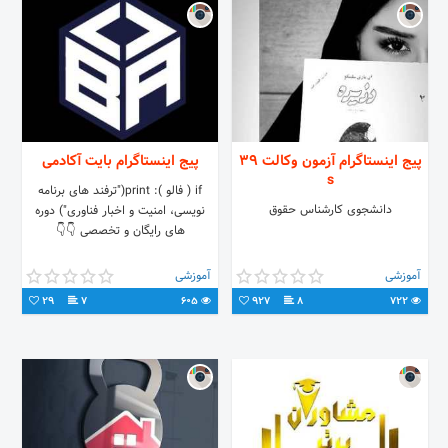
پیج اینستاگرام آزمون وکالت 39
پیج اینستاگرام بایت آکادمی
s
if ( فالو ): print("ترفند های برنامه
دانشجوی کارشناس حقوق
نویسی، امنیت و اخبار فناوری") دوره
های رایگان و تخصصی 👇👇
آموزشی
آموزشی
29
7
605
927
8
722