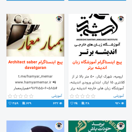
پیج اینستاگرام آموزشگاه زبان
پیج اینستاگرام Architect saber
اندیشه برتر
davatgaran
ارومیه، شهرک ایثار، 50 متر بالا تر از
t.me/hamyar_memar
کلانتری 15 ایثار، ابتدای ورودی اندیشه،
www.hamyarmemar.ir 📲
آموزشگاه زبان های خارجه اندیشه برتر
+989155060585#همیارمعمار
09149460244 044- 33460249
ارتقاءجایگاه مهندسان،مقررات
آموزشی
آموزشی
ملی،انتقال تجارب مهندسی،دبیرانجمن
359
629
632
4k
38
920
مهندس#صابر دوات گران
www.yarmemar.ir