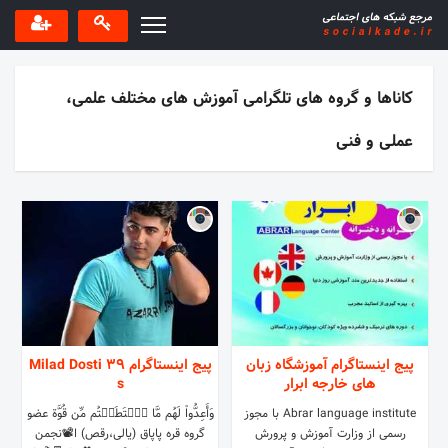
کاناها و گروه های تلگرامی آموزش های مختلف علمی،
عملی و فنی
پیج اینستاگرام آموزشگاه زبان
پیج اینستاگرام Milad Dosti 39
های خارجه ابرار
s
Abrar language institute با مجوز
وَأَعِدُّواْ لَهُم مَّا ٱسۡتَطَعۡتُم مِّن قُوَّة عضو
رسمی از وزارت آموزش و پرورش
گروه قره پاپاق (یالی،رقص) ا⁦📽️⁩نجمن