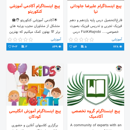
پیج اینستاگرام علیرضا جاودانی
پیج اینستاگرام آکادمی آموزشی
نیا
کنکوریتو
فارغ‌التحصیل درس پایه یازدهم و دهم
🌟آکادمی آموزشی کنکوریتو 🧑‍🏫
فیزیک تجربی و تدریس فیزیک بصورت
متشکل از مشاوران مجرب ورتبه های
خصوصی.... FiziK#tajrobi درس
برتر 💯 بهتون کمک میکنیم که بهترین
زیست دو پایه هم دریس داده میشود و
خودتون باشین پاسخگویی به سوالات و
آموزشی
آموزشی
دروس عمومی....
رزرو مشاوره⬅️ دایرکت
403
3
849
54
5
728
پیج اینستاگرام گروه تخصصی
پیج اینستاگرام آموزش انگلیسی
آکادمیک
کودکان
A community of experts with an
برگزاری کلاسهای آنلاین و حضوری