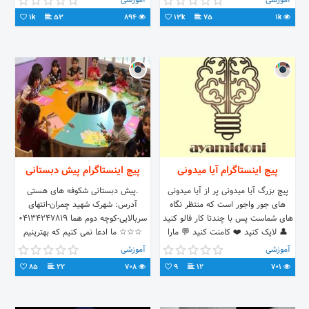
آموزشی
آموزشی
09129224425بازرگان 📍#tehran
1k
53
894
13k
75
1k
پیج اینستاگرام آیا میدونی
پیج اینستاگرام پیش دبستانی
پیج بزرگ آیا میدونی پر از آیا میدونی
.پیش دبستانی شکوفه های هستی
های جور واجور است که منتظر نگاه
آدرس: شهرک شهید چمران-انتهای
های شماست پس با چندتا کار فالو کنید
سربالایی-کوچه دوم هما 04134247819
👤 لایک کنید ❤️ کامنت کنید 💬 مارا
☆☆☆ ما ادعا نمی کنیم که بهترینیم
حمایت کنید
مفتخریم که بهترین ها ما را برگزیده
آموزشی
آموزشی
اند☆☆☆
85
22
708
9
12
701