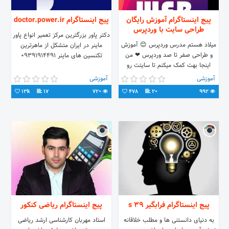
پیج اینستاگرام آموزش رایگان
پیج اینستاگرام doctor.power.ir
طراحی سایت با وردپرس
دکتر پاور بزرگترین مرکز تعمیر انواع پاور
میلاد هستم مدرس وردپرس 😊 آموزش
ماینر در ایران متشکل از ماهرترین
و طراحی صفر تا صد وردپرس ❤ من
تکنسین های ماینر 09391914491
اینجا بهت کمک میکنم تا سایتت رو
خودت راه اندازی کنی و کسب و کارتو
آموزشی
آموزشی
راه بندازی 💪
13k
17
720
478
20
992
پیج اینستاگرام فرابگیر 39 s
پیج اینستاگرام ریاضی کنکور
به دنیای دانستنی ها و مطلب خلاقانه
استاد مهربان کارشناسی ارشد ریاضی