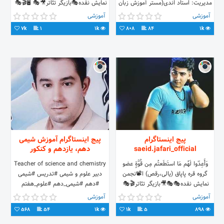
مدیریت: استاد اندی(مستر آموزش زبان
نمایش نقده🎭⁦ 🎭🎬بازیگر تئاتر🎥🎭 🖥️
انگلیسی) ساری کوی سنگ کوچه
امنیت 🔐
آموزشی
آموزشی
میرجانی_ 📱09111566451
7k
1
1k
808
84
1k
پیج اینستاگرام
پیج اینستاگرام آموزش شیمی
saeid.jafari_official
دهم، یازدهم و کنکور
وَأَعِدّوا لَهُم مَا استَطَعتُم مِن قُوَّةٍ عضو
Teacher of science and chemistry
گروه قره پاپاق (یالی،رقص) ا⁦📽️⁩نجمن
دبیر علوم و شیمی #تدریس #شیمی
نمایش نقده🎭⁦ 🎭🎬بازیگر تئاتر🎥🎭
#دهم #شیمی_دهم #علوم_هفتم
#علوم_هشتم #علوم_نهم #دهمی
آموزشی
آموزشی
#هفتمی #هشتمی #آموزشی
568
54
1k
1k
5
898