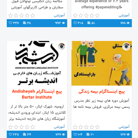
average experience of 7.2 years
مکالمه زبان انگلیسی نونهالان قبول
offering #paperediting📝
سفارش و طراحی کاربرگهای آموزشی
#graphicdesign
انگلیسی کودکان ،ترجمه و تهیه کتاب
آموزشی
آموزشی
#graphicalabstract🎨
های انگلیسی کودکان
347
48
993
308
51
768
#statistical_analysis📊, etc.
پیج اینستاگرام بیمه زندگی
پیج اینستاگرام Andisheyeh
Bartar Institute
آموزش دوره های بیمه زیر نظر مدرس
ارومیه، شهرک ایثار، 50 متر بالا تر از
رسمی بیمه مرکزی، فروش بیمه نامه ها
کلانتری 15 ایثار، ابتدای ورودی اندیشه،
آموزشگاه زبان های خارجه اندیشه برتر
09149460244 04433460249
آموزشی
آموزشی
238
34
736
104
20
726