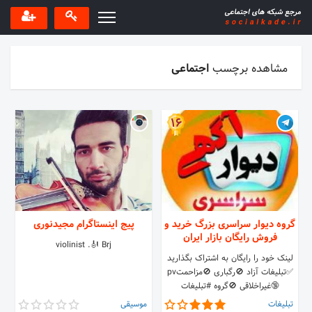
مشاهده برچسب
اجتماعی
16
گروه دیوار سراسری بزرگ خرید و
پیج اینستاگرام مجیدنوری
فروش رایگان بازار ایران
violinist .🎻 Brj
لینک خود را رایگان به اشتراک بگذارید
✅تبلیغات آزاد 🚫رگباری 🚫مزاحمتpv
🔞غیراخلاقی 🚫گروه #تبلیغات
آزاد=ریموو 50نفر اد کنی پستت✅4
تبلیغات
موسیقی