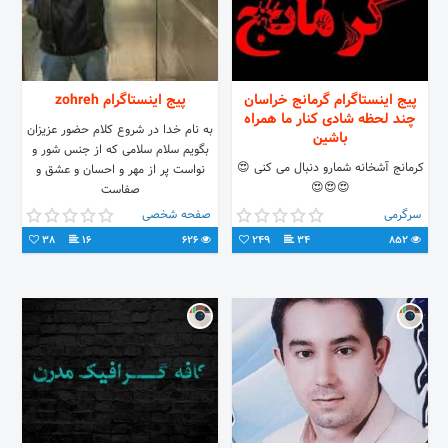
پیج اینستاگرام گرمانج خراسان
پیج اینستاگرام zohreh
چند لحظه شادی کنار ما همراه
به نام خدا در شروع کلام حضور عزیزان
باشین
بگویم سلام سلامی که از جنس شور و
کرمانج آشخانه شمارو دنبال می کنی 😍
نواست پر از مهر و احسان و عشق و
😍😍😍
صفاست
سرگرمی
صفحه شخصی
38
16
626
249
34
852