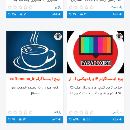
به آرامش برسم🌱•| ○●○● |•سفارش
استوری 💛 استوری چک شه My
کلیپ دایرکت•|
YouTube👇
پادکست
بازی
25
3
894
2k
111
855
پیج اینستاگرام ℙ پاراـבوکس اے ار
پیج اینستاگرام caffemenu_ir
جذاب ترین کلیپ های وایرال هفته😍
کافه منو ، ارائه دهنده خدمات منو
💙 استوری های بالا از دست ندین👆🏽
دیجیتال
سرگرمی
رایانه
71
13
803
579
55
857