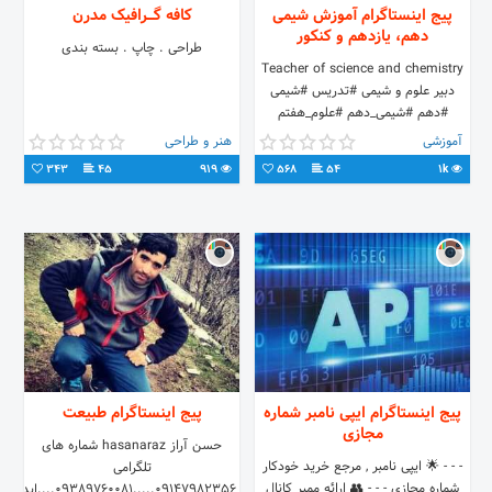
پیج اینستاگرام آموزش شیمی
کافه گـــرافیک مدرن
دهم، یازدهم و کنکور
طراحی . چاپ . بسته بندی
Teacher of science and chemistry
دبیر علوم و شیمی #تدریس #شیمی
#دهم #شیمی_دهم #علوم_هفتم
#علوم_هشتم #علوم_نهم #دهمی
آموزشی
هنر و طراحی
#هفتمی #هشتمی #آموزشی
343
45
919
568
54
1k
پیج اینستاگرام ایپی نامبر شماره
پیج اینستاگرام طبیعت
مجازی
حسن آراز hasanaraz شماره های
- - - 🌟 ایپی نامبر , مرجع خرید خودکار
تلگرامی
شماره مجازی - - - 👥 ارائه ممبر کانال
09147982356.....09389760081....ایدی