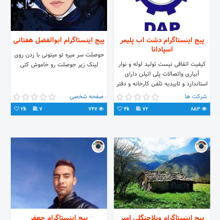
پیج اینستاگرام دشت اب پلیمر
پیج اینستاگرام ابوالفضل هفتانی
اسپادانا
حوصلت سر میره تو میتونی با زدن روی
کیفیت اتفاقی نیست تولید لوله و نوار
لینک زیر حوصلت رو خاموش کنی
آبیاری واتصالات پلی اتیلن دارای
استاندارد و تاییدیه تلفن کارخانه و دفتر
فروش 15 الی 03146696314
شرکت ها
صفحه شخصی
09130959201 الی 4
2k
7
747
4k
72
853
پیج اینستاگرام ویلاجنگلی امیر
پیج اینستاگرام جعفر