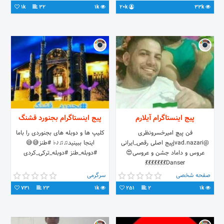
ساعت سنجاق میشه
1k
32
1k
20k
33k
لینک🔻https://t.me/+FxqsCjA8rGZmM2U0
آیدی مدیر👈 @bazcczar
پیج اینستاگرام آیلارم
پیج اینستاگرام بجنورد قشنگ
فن پیچ امیرخسرونظری
کلیپ ها و دوبله های بجنوردی را باما
@jvad.nazariپیج اصلی رقص_ایرانی
اینجا ببینید♫♫♪♭ #طنز😅😅
عروس و داماد جشن و عروسی😍
#دوبله_طنز #دوبله_ترکی_کردی
Danser💃💃💃💃💃💃💃
صفحه شخصی
سرگرمی
731
23
1k
251
2
1k