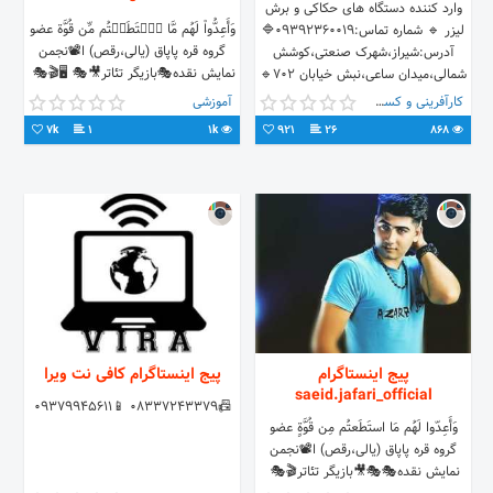
وارد کننده دستگاه های حکاکی و برش
وَأَعِدُّواْ لَهُم مَّا ٱسۡتَطَعۡتُم مِّن قُوَّة عضو
لیزر 🔹️ شماره تماس:09392360019🔷️
گروه قره پاپاق (یالی،رقص) ا⁦📽️⁩نجمن
آدرس:شیراز،شهرک صنعتی،کوشش
نمایش نقده🎭⁦ 🎭🎬بازیگر تئاتر🎥🎭 🖥️
شمالی،میدان ساعی،نبش خیابان 702🔹️
امنیت 🔐
کارآفرینی و کسب و کار
آموزشی
7k
1
1k
921
26
868
پیج اینستاگرام
پیج اینستاگرام کافی نت ویرا
saeid.jafari_official
📠08337243379 📱09379945611
وَأَعِدّوا لَهُم مَا استَطَعتُم مِن قُوَّةٍ عضو
گروه قره پاپاق (یالی،رقص) ا⁦📽️⁩نجمن
نمایش نقده🎭⁦ 🎭🎬بازیگر تئاتر🎥🎭