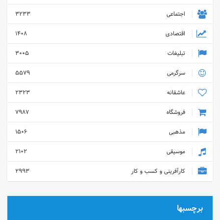
اجتماعی
3233
اقتصادی
1408
تبلیغات
3005
سرگرمی
5579
عاشقانه
2323
فروشگاه
7987
مذهبی
1506
موسیقی
2102
کارآفرینی و کسب و کار
2993
برچسبها