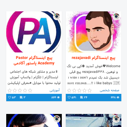
پیج اینستاگرام rezajavadi
پیج اینستاگرام Pastor
Academy پاستور آکادمی
Welcome💖خوش آمدید ⛔کپی بی تگ
📱مدیر و مشاور شبکه های اجتماعی
و توهین. rezajavadi438 پیج قبلی
اینستاگرام | تلگرام | واتساپ آموزش
دیسیبل شد بک نمیدم ɪ ᴡɪsʜ ɪ ᴅɪᴅɴ'ᴛ
تولید محتوا با موبایل ♦️معرفی اپلیکیشن
ʜᴀᴠᴇ ғᴇᴇʟɪɴɢs....!! i like babys 🇮🇷
های کاربردی
#gazvin
صفحه شخصی
آموزشی
53
3
864
541
24
648