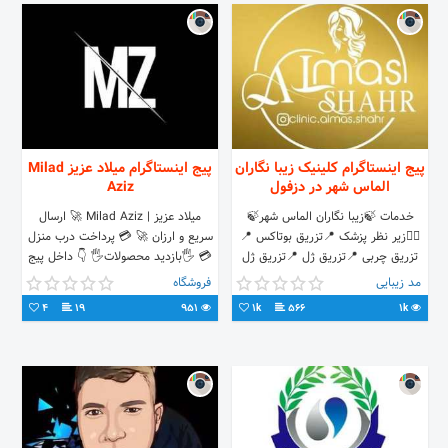
پیج اینستاگرام کلینیک زیبا نگاران
پیج اینستاگرام میلاد عزیز Milad
الماس شهر در دزفول
Aziz
خدمات 🍃زیبا نگاران الماس شهر🍃
میلاد عزیز | Milad Aziz 🚀 ارسال
👩‍⚕️زیر نظر پزشک 📍تزریق بوتاکس 📍
سریع و ارزان 🚀 💳 پرداخت درب منزل
تزریق چربی 📍تزریق ژل 📍تزریق ژل
💳 🖐بازدید محصولات🖐 👇 داخل پیج
برای خط لبخند 📍فیلر زیر چشم 📍
مد زیبایی
فروشگاه
انزیم بینی 🏩 #دزفول
4
19
951
1k
566
1k