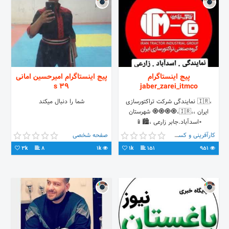
پیج اینستاگرام
پیج اینستاگرام امیرحسین امانی
39 s
jaber_zarei_itmco
،🇮🇷 نمایندگی شرکت تراکتورسازی
شما را دنبال میکند
ایران ،،🇮🇷،🧿🧿🧿🧿 شهرستان
۰اسدآباد.جابر زارعی ،🏙️📱
09187159672،_09188159672
کارآفرینی و کسب و کار
صفحه شخصی
☎️081.33117070.33117060.33117050
3k
8
1k
1k
151
951