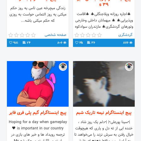
39 s
زندگی میچرخه عین تاس یه روز حکم
🎄اجاره روزانه ویلاجنگلی🎄 🎄اقامت
میکنی یه روز التماس حواست به روزی
وپذیرایی🎄 🎄 میهمانان داخلی وخارجی
که حکم میکنی باشه...
وتورهای گردشگری🎄 مازندران سوادکوه
شمالی لفور وبابلکنارزیبا
گردشگری
صفحه شخصی
ش:تماس09111190703 عابدی
981
24
806
4k
36
876
پیج اینستاگرام نیمه تاریک شبم
پیج اینستاگرام گیم پلی فری فایر
|•سینا پورعلی•| |•دلم یک روز شاد ،
Hoping for a day when gameplay
خنده ایی از ته دل و یاری که هیچوقت
is important in our country 🖤
خیال رفتن به سرش نزند را می‌خواهد تا
ترجمه رویداد ها و خبر های بازی در