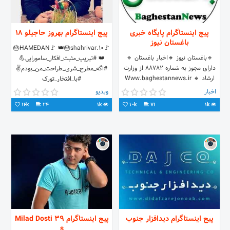
پیج اینستاگرام پایگاه خبری
پیج اینستاگرام بهروز حاجیلو 18
باغستان نیوز
🚩HAMEDAN🚩 👑🎂shahrivar.10🎂
🔹باغستان نیوز 🔸اخبار باغستان 🔹
👑 #تیریپ_مثبت_افکار_سامورایی💪
دارای مجوز به شماره ۸۸۷۸۲ از وزارت
#اگه_مطرح_شری_طراحت_من_بودم✌️
ارشاد 🔸 Www.baghestannews.ir
#با_افتخار_تورک
🔹 مشکلات منطقه خود را ارسال نمایید.
اخبار
ویدیو
16k
24
1k
10k
71
1k
پیج اینستاگرام دیدافزار جنوب
پیج اینستاگرام Milad Dosti 39
s