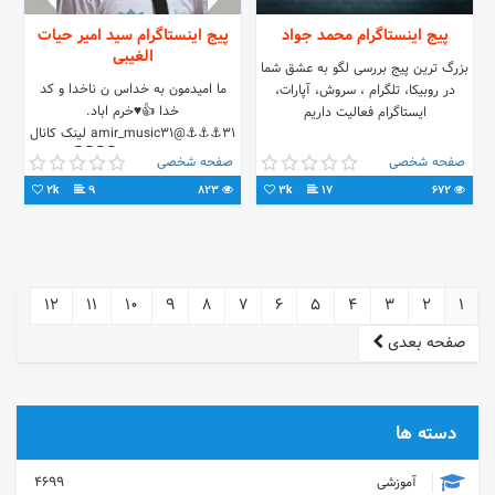
پیج اینستاگرام محمد جواد
پیج اینستاگرام سید امیر حیات
الغیبی
بزرگ ترین پیج بررسی لگو به عشق شما
ما امیدمون به خداس ن ناخدا و کد
در روبیکا، تلگرام ، سروش، آپارات،
خدا 👍♥خرم اباد.
ایستاگرام فعالیت داریم
31⚓⚓⚓@amir_music31 لینک کانال
امیر موزیک 31👇👇👇👇
صفحه شخصی
صفحه شخصی
2k
9
823
3k
17
672
12
11
10
9
8
7
6
5
4
3
2
1
صفحه بعدی
دسته ها
آموزشی
4699