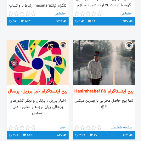
گروه با کیفیت ☎️ ارائه شماره مجازی
تلگرام @hasanaraz ارتباط با واتساپ
ارزان - - - - - 📝 ربات ثبت سفارشات :
09147982356
اجتماعی
اجتماعی
6k
153
739
10k
18
920
پیج اینستاگرام Haslmhrabe145
پیج اینستاگرام خبر برزیل- پرتغال
تنها پیچ حاصل محرابی با بهترین میکس
اخبار برزیل ، پرتغال و دیگر کشورهای
#@
پرتغالی زبان ترجمه و تنظیم : علی
نعمتیان
صفحه شخصی
اخبار
208
159
820
328
20
623