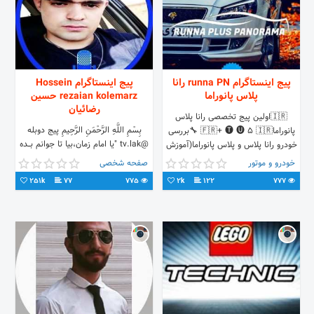
پیج اینستاگرام runna PN رانا
پیج اینستاگرام Hossein
پلاس پانوراما
rezaian kolemarz حسین
رضائیان
⁦🇮🇷⁩اولین پیج تخصصی رانا پلاس
بِسْمِ اللَّهِ الرَّحْمَنِ الرَّحِيمِ پیج دوبله
پانوراما⁦🇮🇷⁩ 🅣 🅤 5 +⁦🇫🇷⁩ 🔧بررسی
@tv.lak "یا امام زمان،بیا تا جوانم بـــده
خودرو رانا پلاس و پلاس پانوراما(آموزش
رُخ نشـــانــم" هـمڪارے دایرڪـت
تخصصی) بروز ترین اخبار در رابطه با
خودرو و موتور
صفحه شخصی
قیمت.قرعه کشی
251k
77
775
2k
122
777