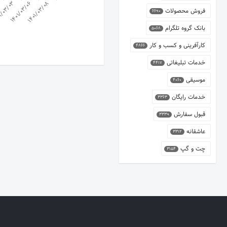
1401/03/08
1401/03/06
1/03/03
فروش محصولات
6690
بانک گروه تلگرام
5068
کارآفرینی و کسب و کار
4866
خدمات تبلیغاتی
4417
موسیقی
4060
خدمات رایگان
3363
قبول سفارش
3339
عاشقانه
3312
چت و گپ
3154