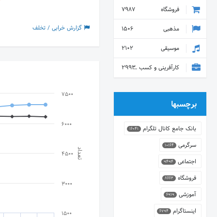
فروشگاه
7987
گزارش خرابی / تخلف
مذهبی
1506
موسیقی
2102
کارآفرینی و کسب و کار
2993
7500
برچسبها
6000
بانک جامع کانال تلگرام
16041
سرگرمی
10164
تعداد
4500
اجتماعی
9494
فروشگاه
8662
3000
آموزشی
6919
اینستاگرام
6794
1500