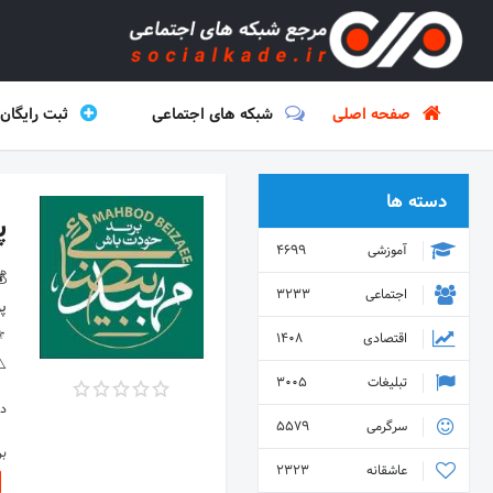
صفحه اصلی
شبکه های اجتماعی
ثبت رایگان
دسته ها
پی
آموزشی
4699
اجتماعی
3233
اقتصادی
1408
⚠️
تبلیغات
3005
دس
سرگرمی
5579
ب
عاشقانه
2323