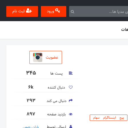
ورود
ثبت نام
غات
عضویت
345
پست ها
6k
دنبال کننده
293
دنبال می کند
897
بازدید صفحه
پیج اینستاگرام سهام
ارسالی توسط
باران رحیمی