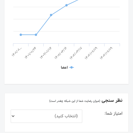
1402/03/17
1402/07/19
1402/07/19
1401/01…
1401/01/24
1402/01/14
1402/03/16
اعضا
نظر سنجی
(میزان رضایت شما از این شبکه چقدر است)
امتیاز شما: