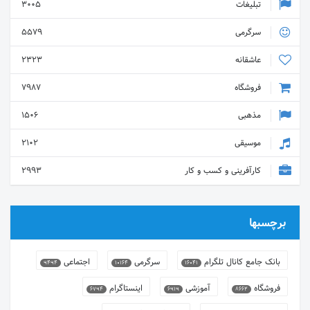
تبلیغات
3005
سرگرمی
5579
عاشقانه
2323
فروشگاه
7987
مذهبی
1506
موسیقی
2102
کارآفرینی و کسب و کار
2993
برچسبها
بانک جامع کانال تلگرام
سرگرمی
اجتماعی
9494
10164
16041
فروشگاه
آموزشی
اینستاگرام
6794
6919
8662