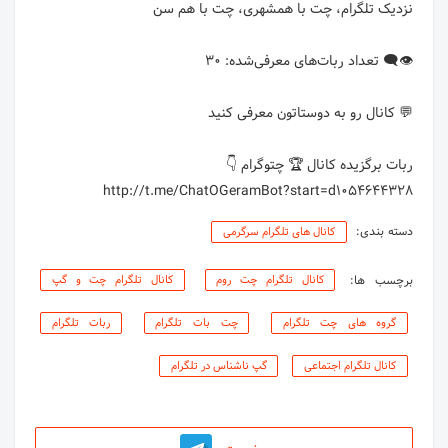
http://t.me/ChatOGeramBot?start=d1054644328
دسته بندی:
کانال های تلگرام سرگرمی
برچسب ها:
کانال تلگرام چت روم
کانال تلگرام چت و گپ
گروه های چت تلگرام
چت بات تلگرام
ربات تلگرام
کانال تلگرام اجتماعی
گپ ناشناس در تلگرام