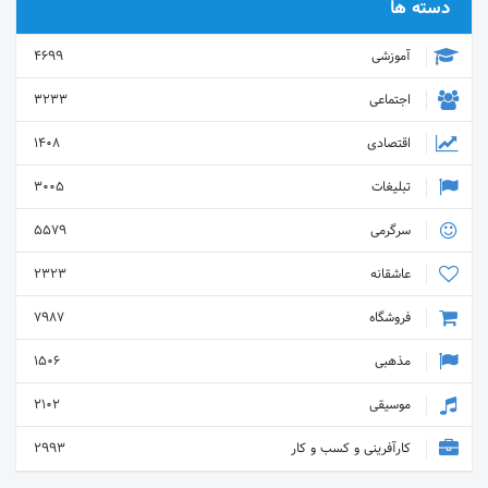
دسته ها
آموزشی
4699
اجتماعی
3233
اقتصادی
1408
تبلیغات
3005
سرگرمی
5579
عاشقانه
2323
فروشگاه
7987
مذهبی
1506
موسیقی
2102
کارآفرینی و کسب و کار
2993