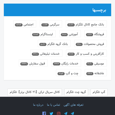
برچسبها
بانک جامع کانال تلگرام
سرگرمی
اجتماعی
9494
10164
16041
فروشگاه
آموزشی
اینستاگرام
6794
6919
8662
فروش محصولات
بانک گروه تلگرام
5068
6690
کارآفرینی و کسب و کار
خدمات تبلیغاتی
4417
4866
موسیقی
خدمات رایگان
قبول سفارش
3339
3363
4060
عاشقانه
چت و گپ
3154
3312
گپ تلگرام
گروه چت تلگرام
کانال سریال ترکی【21 کانال برتر】تلگرام
تعرفه های آگهی
تماس با ما
درباره ما