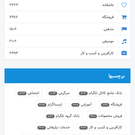
عاشقانه
2323
فروشگاه
7987
مذهبی
1506
موسیقی
2102
کارآفرینی و کسب و کار
2993
برچسبها
بانک جامع کانال تلگرام
سرگرمی
اجتماعی
9494
10164
16041
فروشگاه
آموزشی
اینستاگرام
6794
6919
8662
فروش محصولات
بانک گروه تلگرام
5068
6690
کارآفرینی و کسب و کار
خدمات تبلیغاتی
4417
4866