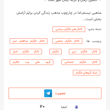
مذهبی نیستم،اما در چارچوب مذهب زندگی کردن برایَم آرامش
بخش است...
دسته بندی:
کانال های تلگرام سیاسی
برچسب ها:
کانال تلگرام مذهبی
کانال تلگرام مدافعان حرم
کانال تلگرام دین
تلگرام
کانال تلگرام اخبار
کانال تلگرام اجتماعی
گروه های چت تلگرام
لینک گروهای تلگرام
عضویت
20
اعضا