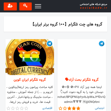
گروه های چت تلگرام【100 گروه برتر ایران】
گروه تلگرام بحث آزاد🗣
گروه تلگرام ایران کوین
اينجا همه چيز آزاد PV=🚫 🔞=🚫
کلیه مباحث پیرامون رمز ارزها(بیتکوین ،
دوستان خود را به گروه دعوت كنيد👇
اتریوم و ....) از جمله آموزش ، مشاوره
https://t.me/joinchat/BPQPNUp6yvbJpWaJ3fDv1Q
، مباحث ماینینگ و ولتها،اخبار ، آخرین
admin🔻🔻🔻 🆔@ENQrbni
قیمت ها، خرید و فروش رمز ارزها،
سیگنالهای خرید و فروش ، آموزش
اجتماعی
اقتصادی