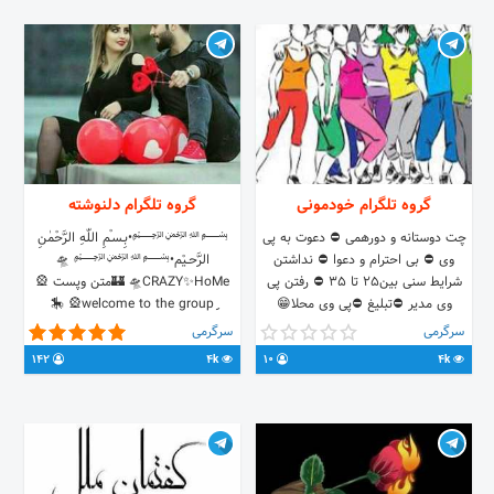
💏 کاناله گپ :t.me/shivanmusic
گروه تلگرام خودمونی
گروه تلگرام دلنوشته
چت دوستانه و دورهمی ⛔️ دعوت به پی
﷽•بِـسـْمِ اللّٰهِ الرَّحْمٰنِ
وی ⛔️ بی احترام و دعوا ⛔️ نداشتن
الرَّحــیْم•﷽ 🛸
شرایط سنی بین۲۵ تا ۳۵ ⛔️ رفتن پی
CRAZY✨HoMe🛸 🏰متن وپست 🎡
وی مدیر ⛔تبلیغ ⛔پی وی محلا😁
welcome to the groupِِ🎡 🎠
بِہ‌ڱـږۅہ‌خـۅشآݦڋيڋ
سرگرمی
سرگرمی
t.me/joinchat/JiFHNk0yDuGzxZpjCpyEtA
142
4k
10
4k