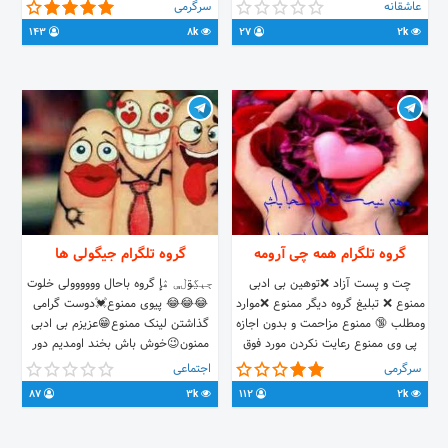
وقتى براى فرزندتان قصه ى شب
عاشقانه
سرگرمی
ميگوييد داستانِ رسيدنتان را بشنود نه
143
8k
27
2k
بلاتكليفى نه عشق هاى بى سر و ته! بی
ادبی ممنوع,,,رعایت احترام,,,,,تبلیغ لینک
ممنوع,,,,مثبت 18ممنوع,,,,چت ازاد,,,,,,,سوپر
گروهی برای عاشقان تنها
گروه تلگرام همه چی آرومه
گروه تلگرام جیگولی ها
چت و پست آزاد ❌توهین بی ادبی
ڄېڲۊڶې ۿإ گروه باحال وووووولی خلوت
ممنوع ❌ تبلیغ گروه دیگر ممنوع ❌موارد
😂😂😂 پیوی ممنوع💓دوست گرامی
ومطلب 🔞 ممنوع مزاحمت و بدون اجازه
گذاشتن لینک ممنوع😁عزیزم بی ادبی
پی وی ممنوع رعایت نکردن مورد فوق
ممنون😉خوش باش بخند اومدیم دور
مساوی باریمووبلاک ✅امید وارم درکنار
هم خوش باشیم💏 اینم لینک گروهمون
سرگرمی
اجتماعی
هم لحظات خوب و شادی رو سپری کنیم
👇👇
87
3k
112
2k
.me/joinchat/C7eViBKuni9H2Wnxl2WkPw
🎭.
https://t.me/joinchat/BtyQPjzdFciPdRVcgna2yA
💞💞💞💞💞💞💞💞💞💞 فقط جنبه
داری بمون