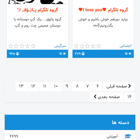
گروه تلگرام 💖I love you💖
گروه تلگرام پـــاتـــؤقـــ ツ
بیاید دورهم خوش باشیم و خوش
گروه پاتوق....یک گپ دوستانه با
بگذرونیم✌️🥜
دوستان صمیمی چت روم و گپ
اجتماعی
سرگرمی
945
1k
389
1k
صفحه قبلی
6
7
8
9
10
11
12
13
14
صفحه بعدی
دسته ها
آموزشی
4699