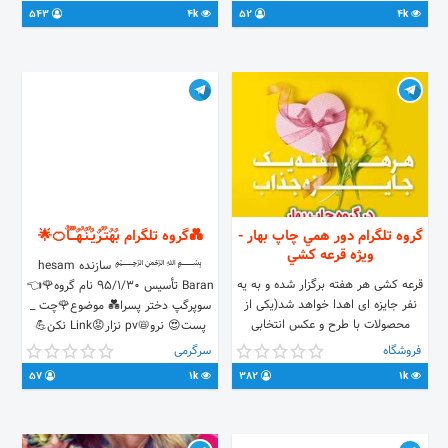
تحلیل های تکنیکال و پرایس اکشن
543
4k
52
4k
گروه تلگرام دور همي چاپ بهار -
💑گروه تلگرام بٌهٌتٌـٌرٌیٌـٌنٌـٌهٌـٌـٌـٌاٌ🍊🌟
ويژه قرعه كشي
﷽ سازنده hesam
قرعه کشی هر هفته برگزار شده و به یه
Baran تأسیس 95/1/30 نام گروه🌹👈
نفر جایزه ای اهدا خواهد شد(یکی از
سوپرگپ دختر پسرا💑 موضوع🌹چت _
محصولات با طرح و عکس انتخابی
پست😍 نرو📛pv نزار‌😡Link نکن💪
برنده) همچنین قرعه کشی ماهیانه پایان
Dava نکن🚫Tohin بکن💬chat
فروشگاه
سرگرمی
هر ماه برگزار خواهد شد. شرایط و نحوه
نزار🔞harfaie بکن👫add
57
1k
382
1k
قرعه کشی همینجا اعلام خواهد شد.
me/joinchat/CFs7Ez9LpFc94POpanJUWw
شرط اصلی شرکت در قرعه کشی :
حضور در کانال و گروه