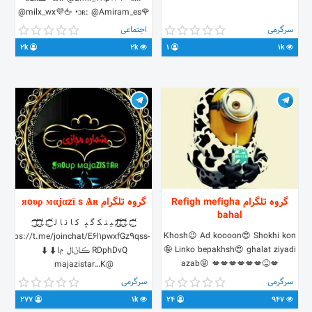
@milx_wx💜🖕 •ɔʀ: @Amiram_es🌹
🇮🇷 •lιик:🔻
سرگرمی
اجتماعی
https://t.me/joinchat/IUft9E-
2k
2k
1
1k
Y3bS6GV65mRb01g
گروه تلگرام Refigh mefigha
گروه تلگرام яoυρ мαʝαzї s Ѧʀ
bahal
َٰٰٰٖٖٖٖٖ͜͜͜͜͡͡͡͡͡͡͡ℒَٰٰٰٖٖٖٖٖ͜͜͜͜͡͡͡͡͡͡͡ℒَٰٰٰٖٖٖٖٖ͜͜͜͜͡͡͡͡͡͡͡ℒل‍ ‍ی‍ ‍ن‍ ‍ک‍ گ‍ ‍پ‍ ‍ ک‍ ‍ا ن‍ ‍ا ل‍ ‍َٰٰٰٖٖٖٖٖ͜͜͜͜͡͡͡͡͡͡͡ℒَٰٰٰٖٖٖٖٖ͜͜͜͜͡͡͡͡͡͡͡ℒَٰٰٰٖٖٖٖٖ͜͜͜͜͡͡͡͡͡͡͡ℒ
Khosh😉 Ad koooon😍 Shokhi kon
https://t.me/joinchat/E6l1pwxfGz9qss-
🤪 Linko bepakhsh😍 ghalat ziyadi
RDphDvQ ڪاݩاڸ ݦا⬇⬇
azab😝 💋💋💋💋💋💋😝💋
@majazistar…K
https://t.me/joinchat/IOiI20jWXu4X82AH9cx85g
سرگرمی
سرگرمی
کانالمون: @HeartBreaker74
277
1k
24
947