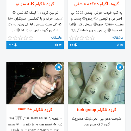
گروه تلگرام دهکده عاشقی
گروه تلگرام کلبه منو تو
به گپ خودت خوش اومدی 😊😍 بی
قوانین گروه : 1_لینک گذاشتن 🚫
احترامی و توهین 👈ریموو😠 پست و‌
2_زدن حرف و یا گذاشتن استیکرای +18
مطلب +۱۸👈ریموو😠 شوخی کن 😁اما
🚫 3_ بحث سیاسی 🚫 4_ رفتن به pv
نه بیجا 😡 پی وی بدون هماهنگی👈
اعضای گروه بدون اجازه 🚫 🔴 در
ریموو😠 امیدوارم بهترین لحظه هارو
صورت رعایت نشدن هر یک از موارد
عاشقانه
عاشقانه
کنار هم تجربه کنیم 😍😇
ذکر شده شرمندتون میشیم😊 لینک
212
2k
22
1k
https://t.me/joinchat/IiHRXUWSx_Def-
گروه:
https://t.me/joinchat/Fytsa0jUX_op5u-
n30gp9lQ
ERzjazQ
گروه تلگرام turk group
گروه تلگرام ᴾᴿᴼᵁᴰ ᴮᴬˣ
⚠️بحث،دعوا،بی ادبی،لینک ممنوع⚠️
•○ʷˡᶜ⚘🇺🇸 .°|🌹 ᴾᴿᴼᵁᴰ ᴮᴬˣ 🌹|°. •кнz
گروه ترک های عزیز
ивѕн 💸 •lιѕ иzи💧 •ѕнкн иѕнσ 🔥 •αd
вzи🔺️ •čŘ: @amir_78p☆♤ •ɔʀ: