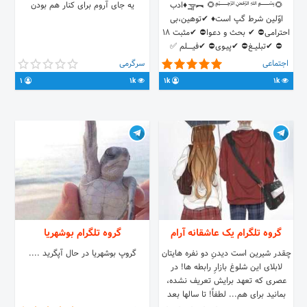
🌻﷽🌻 ︻╦̵̵͇ ♦ادب
یه جای آروم برای کنار هم بودن
اوّلين شرط گپ است♦ ✔توهین،بی
احترامـی⛔️ ✔ بحث و دعـوا⛔️ ✔مثبت 18
⛔️ ✔تبلیـــغ⛔️ ✔پیــوی⛔️ ✔فیــــــــلم ✅
✔موزیـــــڪ ✅ ✔برنـــامـــــــــــه✅ ✔️متـن بدون
اجتماعی
سرگرمی
آیدیپَُِرَُِشَُِیَُِنَُِ َُِعَُِشَُِقَُِ َُِوَُِحَُِسَُِرَُِتَُِⓂ️ Join G
1
1k
1k
1k
گروه تلگرام یک عاشقانه آرام
گروه تلگرام بوشهریا
چقدر شيرين است ديدنِ دو نفره هايتان
گروپ بوشهریا در حال آپگرید ....
لابلاى اين شلوغ بازارِ رابطه ها! در
عصرى كه تعهد برايش تعريف نشده،
بمانيد براى هم... لطفاً! تا سالها بعد