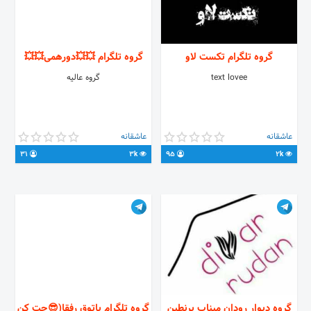
گروه تلگرام تکست لاو
گروه تلگرام 💥💥دورهمی💥💥
text lovee
گروه عالیه
عاشقانه
عاشقانه
31
3k
95
2k
گروه دیوار رودان میناب برنطین
گروه تلگرام پاتوق رفقا(😎چت کن