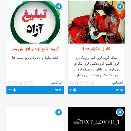
کانال تلگرام Lor
گروه تبلیغ آزاد و افزایش ویو
لینک گروه لری،گپ لری،کانال
فقط تبلیغ و بالابردن ویو پست ها
لری،کلیپ لری،عکس لری،تلگرام
لری،لرها،لر زبانان،لر،اهنگ لری،لر
موزیک،عکس نوشته لری،دنیای
لر،لرم،گپ لر ها،گروه لرها،
اجتماعی
سرگرمی
39
3k
10
2k