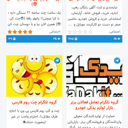
😎)
نیازمندی‌ و ثبت آگهی رایگان رهن،
یک ساعت چند ساعته ؟؟ بستگی داره ؛
اجاره، خرید، فروش خانه، آپارتمان،
با کیا میچتی!! پاتوق رفقا (😎چت کن
استخدام، خرید و فروش خودرو، ماشین
😎) همین الان بیا و با دوستان چت کن
صفر نو دست دو کارکرده، موبایل و ...
و خوش باش
در رودان میناب و برنطین
اجتماعی
اجتماعی
https://t.me/joinchat/F8vC50KXtsSgggzXCZX6Iw
39
3k
475
6k
گروه تلگرام تعامل فعالان برتر
گروه تلگرام چت روم فارسی
بازار لوازم یدکی خودرو
چت و گپ روم فارسی پی وی با اجازه
حمایت از تولیدکنندگان معرفی
طرف مقابل⚠ احترام واجب در غیر
واردکنندگان و فروشندگان برتر. بازاریابی
اینصورت حذف⛔️
و تبلیغات اینترنتی در صفحه اول گوگل