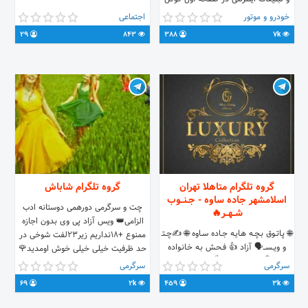
با یدک آی تی،تبلیغاتی پایدار=در
خودرو و موتور
اجتماعی
گوگل،جایگاهی ماندگار ادمین:
29
843
388
7k
@tejarateityadakit yadakIT.com
لینک گروه :
https://t.me/joinchat/CIUfvEMY-
zWwlE7g2qNEUA
گروه تلگرام متاهلا تهران
گروه تلگرام شاباش
اسلامشهر جاده ساوه - جـنــوب
چت و سرگرمی دورهمی دوستانه ادب
شــهــر🔥
الزامی👑 ویس آزاد پی وی بدون اجازه
🌐 پـاتــوق بـچــه هـایـه جــاده ســاوه 🌐 ✍چــتـ
ممنوع +18نداریم زیر23لفت شوخی در
و ویــســـ🗣 آزاد 👍 فــحـش بـه خـانـواده
حد ظرفیت خیلی خیلی خوش اومدید🌹
نــده👊✋ شــوخـی آزاد 👌 فـیــلـم و مــطـلـب
.me/joinchat/BfzDeENgrmZv0YT_SEVRww
سرگرمی
سرگرمی
تـبــلـیـغاتی مــمـــنــوع👊✊
69
2k
459
3k
https://t.me/joinchat/HbL-
qVCrvg9Tqf4K0Nd9cw مـخ زنـی آزاد