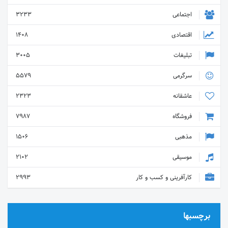
اجتماعی
3233
اقتصادی
1408
تبلیغات
3005
سرگرمی
5579
عاشقانه
2323
فروشگاه
7987
مذهبی
1506
موسیقی
2102
کارآفرینی و کسب و کار
2993
برچسبها