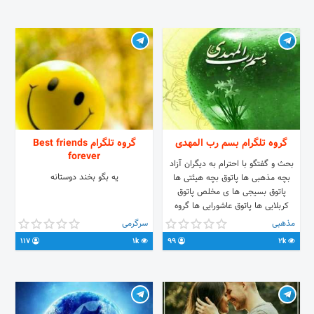
گروه تلگرام بسم رب المهدی
گروه تلگرام Best friends
forever
بحث و گفتگو با احترام به دیگران آزاد
یه بگو بخند دوستانه
بچه مذهبی ها پاتوق بچه هیئتی ها
پاتوق بسیجی ها ی مخلص پاتوق
کربلایی ها پاتوق عاشورایی ها گروه
تبادل نظر بچه مذهبی ها گروه بحث و
مذهبی
سرگرمی
گفتمان بچه مذهبی ها گروه پرسمان
117
1k
99
2k
بچه مذهبی ها گروه حسینیون و
فاطمیون گروه مهدویون گروه زینبیون