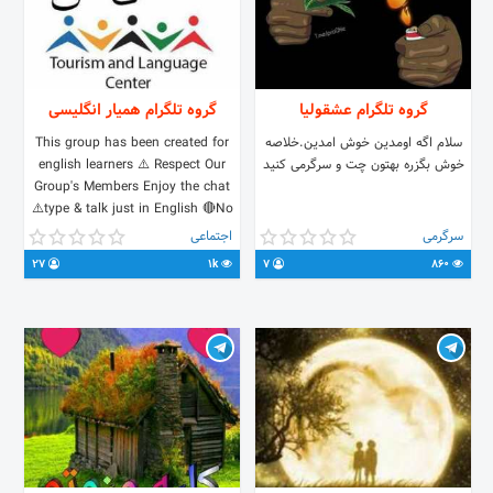
گروه تلگرام عشقولیا
گروه تلگرام همیار انگلیسی
سلام اگه اومدین خوش امدین.خلاصه
This group has been created for
خوش بگزره بهتون چت و سرگرمی کنید
english learners ⚠️ Respect Our
Group's Members Enjoy the chat
⚠️type & talk just in English 🔴No
advertising,No link,No insulting
سرگرمی
اجتماعی
Copy and share please
27
1k
7
860
s://t.me/joinchat/Hxc9FRHJHK2RDhGO-
L-Bkg