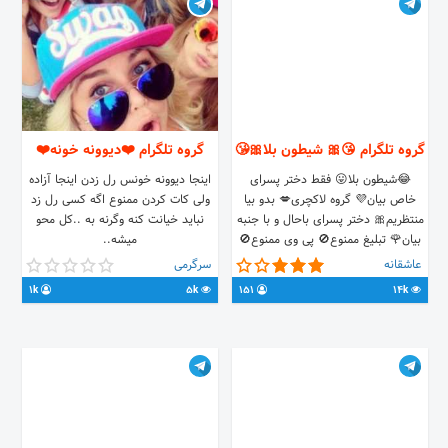
گروه تلگرام 😘🎀 شیطون بلا🎀😘
گروه تلگرام ❤️دیوونه خونه❤️
😂شیطون بلا😛 فقط دختر پسرای
اینجا دیوونه خونس رل زدن اینجا آزاده
خاص بیان💜 گروه لاکچری💋 بدو بیا
ولی کات کردن ممنوع اگه کسی رل زد
منتظریم🎀 دختر پسرای باحال و با جنبه
نباید خیانت کنه وگرنه به ..کل محو
بیان🌹 تبلیغ ممنوع🚫 پی وی ممنوع🚫
میشه..
خنده و لبخند، مهمون لباتون😘 لینک
ps://t.me/joinchat/Fm9mWERjKW15pP-
عاشقانه
سرگرمی
گروه؛
kY9mVRw
1k
5k
151
14k
https://t.me/joinchat/FxtYq0Rs0R17upqrsB4phA