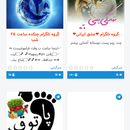
گروه تلگرام ❤عشق ایرانی❤
گروه تلگرام چتکده ساعت 25
شب
چت روم پست دوستانه آشنایی بیشتر
✅اینجا ساعت ب وقت فراموشیست ⇛
✅۝رفتن pv✬ریموو⇛💕 💕۝لینڪ
✬⇚ خدافظے ⇛✬💕💕۝شاخ بشے
✬⇚rip میشے ⇛✬💕 💕
سرگرمی
سرگرمی
۝فقــط✬⇚چت ازاد✔️💕 💕👟👟بی
1k
1k
180
1k
جنبها🔒🚫💕✨ 💕۝منفے 🔞✬⇚rip
میشے 💕۝توهین ب ادمینا ریمو
me/joinchat/Hd36JEVeprxEwaVuWo3hzw