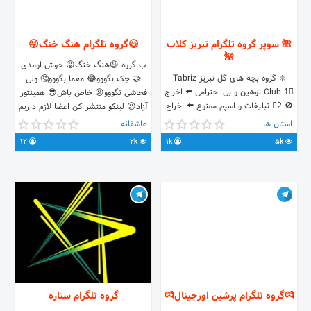
🌺 سوپر گروه تلگرام تبریز کلاب
😃گروه تلگرام هنگ خنگ😝
🌺
ب گروه 😃هنگ خنگ😝 خوش اومدی
❇️ گروه بچه های گل تبریز Tabriz
🤝 جک بگووو😂 معما بگووو🤔 ولی
Club 1⃣ توهین و بی احترامی ⬅️ اخراج
فحاشی نگووو😡 خاص باش😎 همینتور
🚫 2⃣ تبلیغات و اسپم ممنوع ⬅️ اخراج
آزاد😉 لینکو منتشر کن اعضا لازم داریم
🚫 3⃣ رفتن به پی وی افراد بدون کسب
😅🙏 پذیرای انتقادات و پیشنهادات شما
استان ها
عاشقانه
اجازه در گروه ⬅️ اخراج 🚫
هستم ⬅↙ @AmuorBanoO
12
2k
1k
5k
https://t.me/joinchat/GsOq4kPnJ-
ntpwH_S90Keg
💏گروه تلگرام پرشین اورجینال💏
گروه تلگرام ستاره