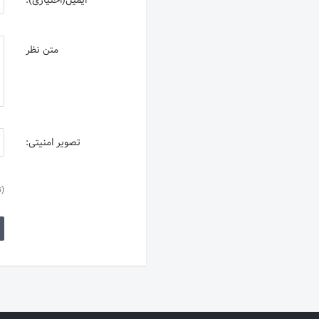
ایمیل(اختیاری):
متن نظر
تصویر امنیتی:
(ت