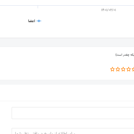
1401/02/01
اعضا
بکه چقدر است)