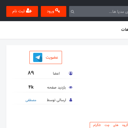
ورود
ثبت نام
غات
عضویت
89
اعضا
4k
بازدید صفحه
ارسالی توسط
مصطفی
گروه های چت تلگرام