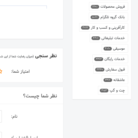
فروش محصولات
6690
بانک گروه تلگرام
5068
کارآفرینی و کسب و کار
4866
خدمات تبلیغاتی
4417
موسیقی
4060
نظر سنجی
(میزان رضایت شما از این ش
خدمات رایگان
3363
قبول سفارش
3339
امتیاز شما:
عاشقانه
3312
چت و گپ
3154
نظر شما چیست؟
نام: