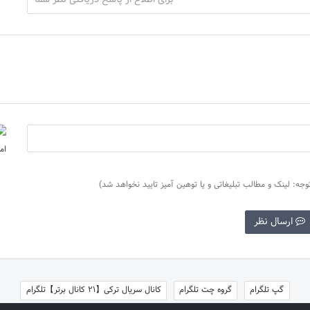
وجه: لینک و مطالب تبلیغاتی و یا توهین آمیز تایید نخواهد شد)
ارسال نظر
گپ تلگرام
گروه چت تلگرام
کانال سریال ترکی【21 کانال برتر】تلگرام