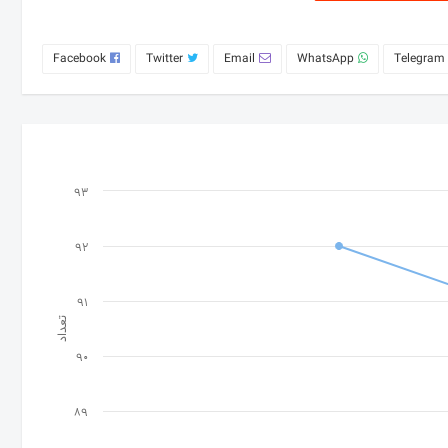
Facebook
Twitter
Email
WhatsApp
Telegram
93
92
91
تعداد
90
89