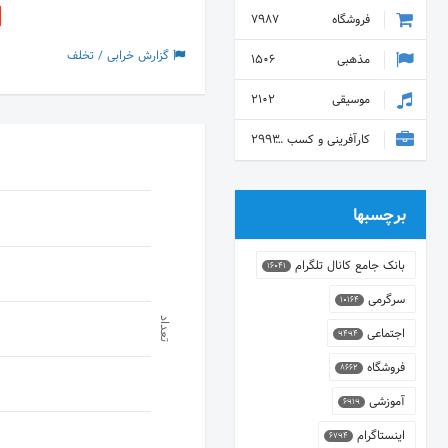
فروشگاه
7987
گزارش خرابی / تخلف
مذهبی
1506
موسیقی
2102
کارآفرینی و کسب و کار
2993
برچسبها
بانک جامع کانال تلگرام
16041
سرگرمی
10164
تعداد
اجتماعی
9494
فروشگاه
8662
آموزشی
6919
اینستاگرام
6794