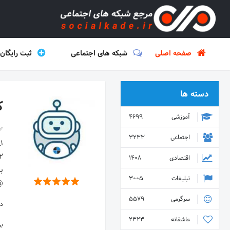
صفحه اصلی
شبکه های اجتماعی
ثبت رایگان
دسته ها
کا
آموزشی
4699
اجتماعی
3233
اقتصادی
1408
تبلیغات
3005
OGHBOT
سرگرمی
5579
دس
عاشقانه
2323
ب