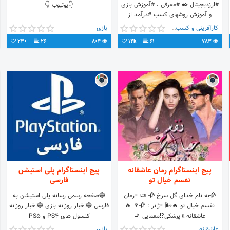
#ارزدیجیتال ✒️ #معرفی ، #آموزش بازی
👇یوتیوب 👇
و آموزش روشهای کسب #درآمد از
بازیهای #رمزارزی 🕹 #cryptogame
کارآفرینی و کسب و کار
بازی
230
26
804
14k
61
783
پیج اینستاگرام رمان عاشقانه
پیج اینستاگرام پلی استیشن
نفسم خیال تو
فارسی
🥀به نام خدای گل سرخ 🥀 📜 ×رمان
🔵صفحه رسمی رسانه پلی استیشن به
نفسم خیال تو 🔥🌬 ×ژانر : 🥀🍷 🔥
فارسی 🔵اخبار روزانه بازی 🔵اخبار روزانه
عاشقانه💉پزشکی⁉️معمایی 🚬
کنسول های PS4 و PS5
مافیایی🔻مثلث عشقی🔺️ °•❀•°°•❀•°
عاشقانه
بازی