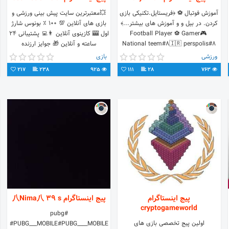
آموزش فوتبال ⚽ ﴿فریستایل.تکنیکی بازی
💥معتبرترین سایت پیش بینی ورزشی و
کردن. در بیل و و آموزش های بیشتر...﴾
بازی های آنلاین 💯 ۱۰۰ ٪ بونوس شارژ
Football Player ⚽ Gamer🎮 ​
اول 🎰 کازینوی آنلاین 👨‍💻 پشتیبانی ۲۴
National teem#8🇮🇷 perspolis#8
ساعته و آنلاین 🎁 جوایز ارزنده
ورزشی
بازی
217
238
925
111
28
763
پیج اینستاگرام
پیج اینستاگرام 八Nima八 39 s
cryptogameworld
#pubg
اولین پیج تخصصی بازی های
#PUBG___MOBILE#PUBG____MOBILE