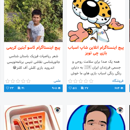
پیج اینستاگرام انلاین شاپ اسباب
پیج اینستاگرام ئاسو آبتین کریمی
بازی چی تویز
شعر ریاضیات فیزیک باستان شناسی
همه یک صدا برای سلامت روحی و
جانورشناسی نقاشی تنیس برنامه‌نویسی
جسمی فرزندان ایران 🇮🇷 به دنیای
اندروید بازی کلش آف کلنز😁
رنگی رنگی اسباب بازی های ما خوش
اومدید🐰❤🐥 بیش از ۳۰ هزار نوع
فروشگاه
علمی
اسباب بازی🌈 #اسباب_بازی
23
41
908
511
27
684