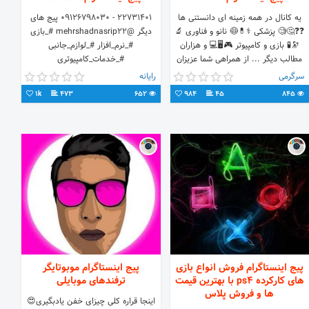
یه کانال در همه زمینه ای دانستنی ها
22731401 - 09126798030 پیج های
❓❓🤔🧐 پزشکی ⚕💊😷 نانو و فناوری 🔬
دیگر @mehrshadnasrip22 #_بازی
🔭🧪 بازی و کامپیوتر 🎮🖥💻 و هزاران
#_نرم_افزار #_لوازم_جانبی
مطالب دیگر ... از همراهی شما عزیزان
#_خدمات_کامپیوتری
سپاسگزاریم.
سرگرمی
رایانه
1k
473
652
984
45
845
پیج اینستاگرام فروش انواع بازی
پیج اینستاگرام موبوتایگر
های کارکرده ps4 با بهترین قیمت
ترفندهای موبایلی
ها و فروش پلاس
اینجا قراره کلی چیزای خفن یادبگیری😍