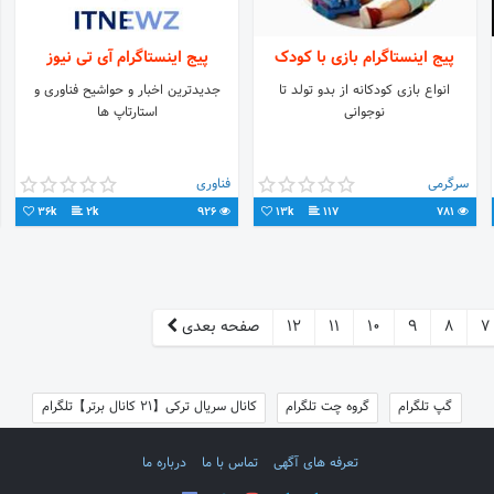
پیج اینستاگرام بازی با کودک
پیج اینستاگرام آی تی نیوز
انواع بازی کودکانه از بدو تولد تا
جدیدترین اخبار و حواشیح فناوری و
نوجوانی
استارتاپ ها
سرگرمی
فناوری
36k
2k
926
13k
117
781
7
8
9
10
11
12
صفحه بعدی
گپ تلگرام
گروه چت تلگرام
کانال سریال ترکی【21 کانال برتر】تلگرام
تعرفه های آگهی
تماس با ما
درباره ما