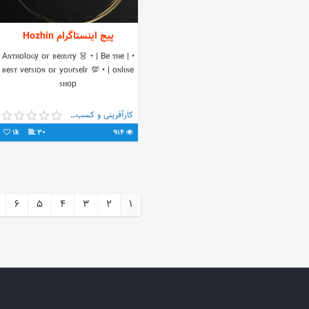
پیج اینستاگرام Hozhin
• | Aɴтнoloɢy oғ вeαυтy 👗 • | Be тнe
вeѕт verѕιoɴ oғ yoυrѕelғ 💯 • | oɴlιɴe
ѕнop
کارآفرینی و کسب و کار
1k
30
914
6
5
4
3
2
1