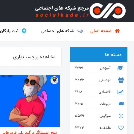
صفحه اصلی
شبکه های اجتماعی
ثبت رایگان
دسته ها
مشاهده برچسب
بازی
آموزشی
4699
اجتماعی
3233
اقتصادی
1408
تبلیغات
3005
سرگرمی
5579
عاشقانه
2323
پیج اینستاگرام گیم پلی فری فایر