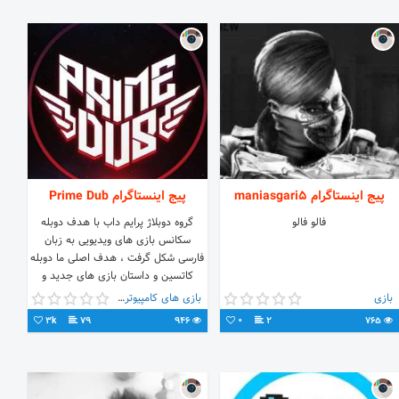
پیج اینستاگرام maniasgari5
پیج اینستاگرام Prime Dub
فالو فالو
گروه دوبلاژ پرایم داب با هدف دوبله
سکانس بازی های ویدیویی به زبان
فارسی شکل گرفت ، هدف اصلی ما دوبله
کاتسین و داستان بازی های جدید و
قدیم به زبان فارسی هست تا گیمر های
بازی
بازی های کامپیوتری
فارسی زبان بتونن با زبون شیرین فارسی
3k
79
946
0
2
765
سکانس های گیم های مورد علاقه
خودشون رو تجربه کنند !