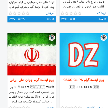
فروش انواع بازی های ps4 و فروش
ترفند های خفن موبایلی رو اینجا میتونی
اکانت های قانونی و پلاس با بهترین
پیدا کنی📱 ترفند گیم ومعرفی گیم های
قیمت ها
موبایلی 🎮 بافالو کردن به جمع ما بپیوند
فروشگاه
آموزشی
👌🏻♥
2k
39
750
1k
16
587
پیج اینستاگرام CSGO CLIPS
پیج اینستاگرام جوان های ایرانی
🇮🇷 CSGO CLIPS 🇮🇷
🧑🏻❤ 🇾​🇴​🇺​🇹​🇭​ ❤👩🏻 🧑🏻 این
پیج تاسیس شده فقط برای دختر و پسر
جوان ایرانی 👩🏻 🙏جوانان عزیز لطفا ما
را حمایت کنید🙏 😉میخواهیم اینجا
دورهم بترکونیم😉
بازی های کامپیوتری
اجتماعی