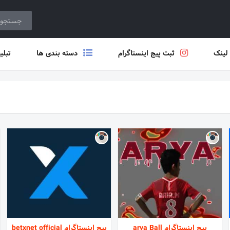
 لینک
ثبت پیج اینستاگرام
دسته بندی ها
تبلی
پیج اینستاگرام arya Ball
پیج اینستاگرام betxnet official