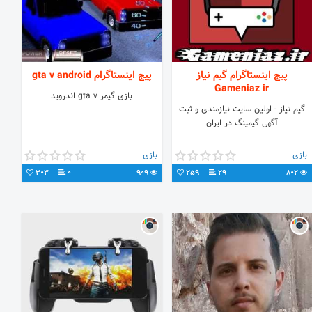
پیج اینستاگرام گیم نیاز
پیج اینستاگرام gta v android
Gameniaz ir
بازی گیمر gta v اندروید
گیم نیاز - اولین سایت نیازمندی و ثبت
آگهی گیمینگ در ایران
بازی
بازی
303
0
909
259
29
802