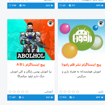
294
47
877
83
32
649
پیج اینستاگرام نشر قلم رامونا
پیج اینستاگرام Ꭺ Ᏼ Ꮮ
اموزش هوشمندانه به همراه بازی و
بیا اموزش یوسی رایگان و کلی اموزش
سرگرمی
دیگ دارم اپلود میکنم😍
بازی
آموزشی
163
11
713
419
11
743