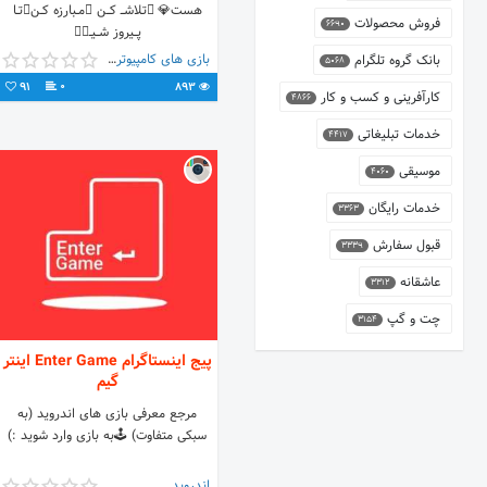
هست💎 ⃤تـلاشـــ کـــن ␥مــبارزه کــن␥تــا
فروش محصولات
6690
پـــیروز شـــیـــ⃤
بازی های کامپیوتری
بانک گروه تلگرام
5068
91
0
893
کارآفرینی و کسب و کار
4866
خدمات تبلیغاتی
4417
موسیقی
4060
خدمات رایگان
3363
قبول سفارش
3339
عاشقانه
3312
چت و گپ
3154
پیج اینستاگرام Enter Game اینتر
گیم
مرجع معرفی بازی های اندروید (به
سبکی متفاوت) 🕹به بازی وارد شوید :)
اندروید