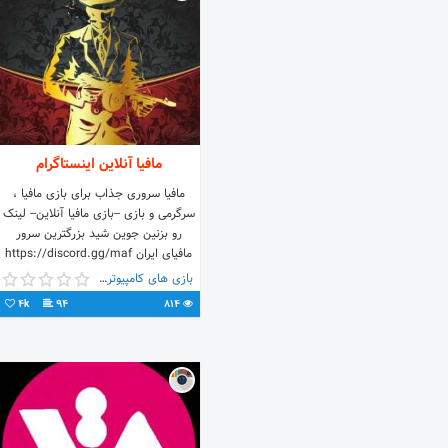
#pakdasht #varamin #job
#jobs#استخدام #کار #مشاغل
مافیا آنلاین اینستاگرام
مافیا سروری جذاب برای بازی مافیا ،
سرگرمی و بازی --بازی مافیا آنلاین-- لینک
رو بزنین جوین شید بزرگترین سرور
مافیای ایران https://discord.gg/maf
بازی های کامپیوتری
4k
94
814