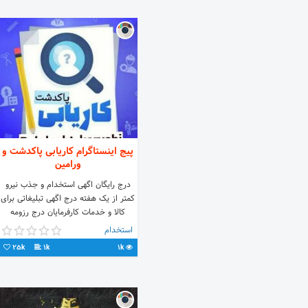
پیج اینستاگرام کاریابی پاکدشت و
ورامین
درج رایگان اگهی استخدام و جذب نیرو
کمتر از یک هفته درج اگهی تبلیغاتی برای
کالا و خدمات کارفرمایان درج رزومه
دنبال کنندگان و کارجویان ⚪️ #کاریابی
استخدام
#نیازمندیهای_استخدامی #پاکدشت
25k
1k
1k
#ورامین #قرچک #پیشوا #خاوران
#شهرری #استخدام با قابلیت جستجوی
مکان و شهرک صنعتی مورد نظر شما و
حتی جستجوی نوع شغل درخواستی شما