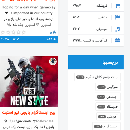
فروشگاه
7987
Hoping for a day when gameplay
is important in our country 🖤
مذهبی
1506
ترجمه رویداد ها و خبر های بازی در
استوری 💛 استوری چک شه My
موسیقی
2102
YouTube👇
بازی
25
3
894
کارآفرینی و کسب و کار
2993
برچسبها
بانک جامع کانال تلگرام
16041
سرگرمی
10164
اجتماعی
9494
فروشگاه
8662
پیج اینستاگرام پابجی نیو استیت
آموزشی
6919
𝒑𝒖𝒃𝒈𝒏𝒆𝒘𝒔𝒕𝒂𝒕𝒆 ⚚𝕗𝕠𝕝𝕝𝕠𝕨 𝕦𝕤⚚ 💎
اینستاگرام
پابجی فقط یک بازی نیست یک درس
6794