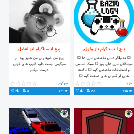
پیج اینستاگرام بازیولوژی
پیج اینستاگرام ابوالفضل
💥 تحلیلگر علمی تخصصی بازی ها 💥
پیج من خوبه ولی من هنوز پیج ام
موشکافی بازی های روز 💥 سبک شناسی
سرگرمی نیست دارم کلیپ های خوبی
و اصطلاحات تخصصی گیم 💥 ناگفته
درست میکنم
هایی از کمپانی های صنعت گیم 💥
مطالب فان منحصر به فرد
بازی
سرگرمی
2k
11
740
1k
108
715