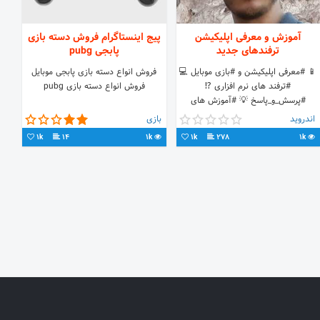
آموزش و معرفی اپلیکیشن
پیج اینستاگرام فروش دسته بازی
ترفندهای جدید
پابجی pubg
📱 #معرفی اپلیکیشن و #بازی موبایل 💻
فروش انواع دسته بازی پابجی موبایل
#ترفند های نرم افزاری ⁉️
فروش انواع دسته بازی pubg
#پرسش_و_پاسخ 💡 #آموزش های
کاربردی
اندروید
بازی
1k
14
1k
1k
278
1k