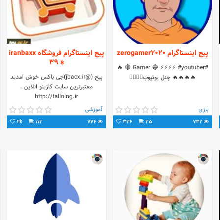
پیج اینستاگرام zerogamer2020
پیج اینستاگرام فروشگاه iranbaxx
39 s
#Gamer 🔵 ⚡️⚡️⚡️⚡️ #youtuber 🔴 🔥
پیج (@jbacx.ir)جی باکس خوش امدید
🔥🔥🔥🔥 چنل يوتيوب👇🏻👇🏻
معتبرترین سایت کازینو انلاین .
http://falloing.ir
https://gem45.club/?referer=50248
بازی
آموزشی
دانلودربات بازی انفجار واسکریپت فری
2k
113
774
336
35
732
بیتکوین در سایت👇👇