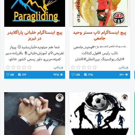
پیج اینستاگرام تاپ مستر وحید
پیج اینستاگرام خلبانی پاراگلایدر
جامعی
در تبریز
﷽ 👈#وحید_جامعی
شما هم میتونید‌خلبان‌بشید‌😉‌ پرواز
نائب رئیس #فول_کنتاکت
تفریحی🦅‌و آموزش‌خلبانی‌‌👮‌ باقرزاده،دبیر
#کیک_بوکسینگ بین‌المللی#کاشان
کمیته،مربی‌و داور رسمی کشور خانلو،
#مربی درجه 1 دان شش از #کانادا با
مسئول آموزش استان از سال۸۸ خلبان و
ورزشی
ورزشی
بیش از 30 سال سابقه کانال تلگرام 👇
مربی
5k
166
925
18k
145
860
📱09139992953📱