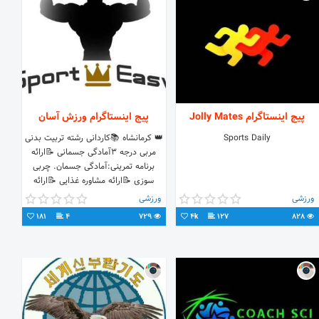
پیج اینستاگرام Jolly Mates
پیج اینستاگرام ورزش آسان
Sports Daily
👑 کرمانشاه 📚کاردانی رشته تربیت بدنی
مربی درجه 3آمادگی جسمانی 📝ارائه
برنامه تمرینی:آمادگی جسمان. چربی
سوزی 📝ارائه مشاوره غذایی 📝ارائه
برنامه ویتامینه
ورزشی
ورزشی
181
4
729
4k
127
828