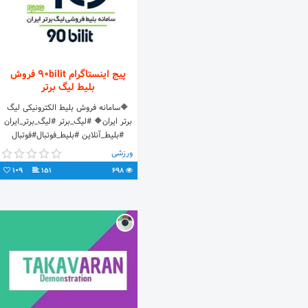
پیج اینستاگرام 90bilit فروش
بلیط لیگ برتر
🔶سامانه فروش بلیط الکترونیکی لیگ
برتر ایران🔶 #لیگ_برتر #لیگ_برتر_ایران
#بلیط_آنلاین #بلیط_فوتبال#فوتبال
#بلیط_الکترونیکی 📌خرید بلیط به سایت
ورزشی
📌
109
151
698