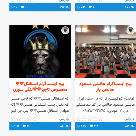
0
0
692
5k
1
670
پیج اینستاگرام هانشی مسعود
پیج اینستاگرام استقلال💙💙
صالحی یار
مخصوص تاجیا💙💙لنگی سوزی
نماینده کیوکوشین کاراته در استان تهران
اگه استقلالی هستی💙💙اگه تاجی هستی
هانشی مسعود صالحی یار کمربند مشکی
اگه دنبال پست استقلالی هستی💙💙 اگه
دان ۷. موبایل: 09125372845
هوادار استقلال هستی💙💙 پس چرا اینو
فالو نکردی💙💙 اگه تاجی هستی فالو کن
ورزشی
ورزشی
💙💙
2k
16
810
631
144
814