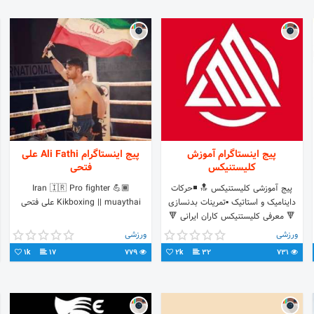
پیج اینستاگرام آموزش
پیج اینستاگرام Ali Fathi علی
کلیستنیکس
فتحی
پیج آموزشی کلیستنیکس 🔝 ◾حرکات
Iran 🇮🇷 Pro fighter 💪🏾
داینامیک و استاتیک ▪️تمرینات بدنسازی
Kikboxing || muaythai علی فتحی
🔻 معرفی کلیستنیکس کاران ایرانی 🔻
Tag : #calisthenix_max Mention :
ورزشی
ورزشی
@calisthenix_max
1k
17
779
2k
32
731