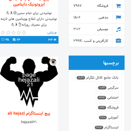
ایزوتونیک داینامین
فروشگاه
7987
نوشیدنی برای تمام سنین😍🤸💪
مذهبی
1506
نوشیدنی دارای املاح وویتامین های لازمه
برای مصرف روزانه👌🤸💪
موسیقی
2102
سفارش=دایرکت، تماس.۰۹۳۹۴۱۸۴۶۵۲
ورزشی
3k
74
614
کارآفرینی و کسب و کار
2993
برچسبها
بانک جامع کانال تلگرام
16041
سرگرمی
10164
اجتماعی
9494
فروشگاه
8662
پیج اینستاگرام ali hejazi
آموزشی
6919
hejazali21
اینستاگرام
6794