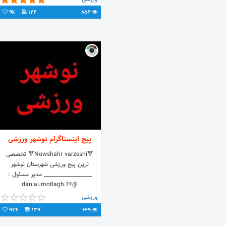
9k
124
852
پیج اینستاگرام نوشهر ورزشی
🔻Nowshahr varzeshi🔻 تخصصی
ترین پیج ورزشی شهرستان نوشهر
___________________ مدیر مسئول :
@danial.motlagh.66
ورزشی
924
139
649