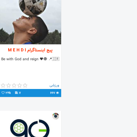
پیج اینستاگرام M E H D I
Be with God and reign 🖤🧿 📍🇮🇷
ورزشی
24k
7
667