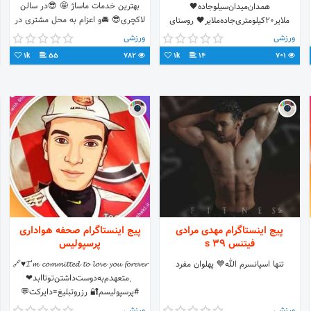
بهترین خدمات ماساژ 🤩 😎در سالن
همدان‌میدان‌سیلوجاده🖤
لاکچری😎 🚘و اعزام به محل مشتری در
ملایر20کیلومتری‌جاده‌ملایر🖤 روستای
اسرع وقت🚘 ☘️توسط ماسور حرفه ای اقا
سیاه کمر🖤
ورزشی
ورزشی
☘️ 🌺تجربه ای متفاوت را از ما بخواهید
1k
55
782
1k
14
701
🌺 09212658932
پیج اینستاگرام مهدی مرادی
پیج اینستاگرام صحفه هواداری
فیتنس 39 s
پرسپولیس
تنها اسپانسرم الله💙 پهلوان مفرد
𝓘’𝓶 𝓬𝓸𝓶𝓶𝓲𝓽𝓽𝓮𝓭 𝓽𝓸 𝓵𝓸𝓿𝓮 𝔂𝓸𝓾 𝓯𝓸𝓻𝓮𝓿𝓮𝓻♥️🔗
﮼متعهدم‌به‌دوست‌داشتن‌تـو‌تا‌ابد❤
#پرسپولیسم🔐 رزروتبلیغ=دایرکت💬
ورزشی
ورزشی