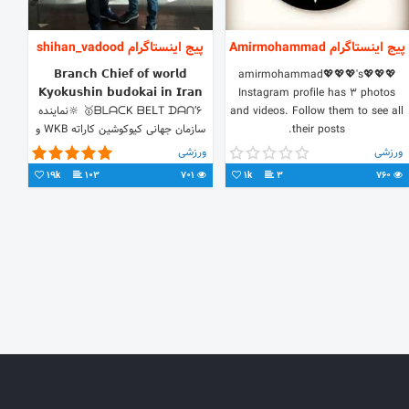
پیج اینستاگرام Amirmohammad
پیج اینستاگرام shihan_vadood
𝗕𝗿𝗮𝗻𝗰𝗵 𝗖𝗵𝗶𝗲𝗳 𝗼𝗳 𝘄𝗼𝗿𝗹𝗱
💖💖💖amirmohammad💖💖💖's
𝗞𝘆𝗼𝗸𝘂𝘀𝗵𝗶𝗻 𝗯𝘂𝗱𝗼𝗸𝗮𝗶 𝗶𝗻 𝗜𝗿𝗮𝗻
Instagram profile has 3 photos
and videos. Follow them to see all
🥇ᗷᒪᗩᑕK ᗷEᒪT ᗪᗩᑎ’6 🔆نماينده
their posts.
سازمان جهانى كيوكوشين كاراته WKB و
رييس كيوكوشين كاراته ايران و خاورميانه.
ورزشی
ورزشی
19k
103
701
1k
3
760