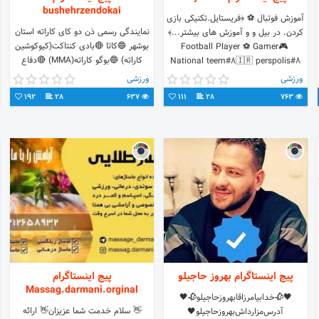
bushehrzendokai
آموزش فوتبال ⚽ ﴿فریستایل.تکنیکی بازی
نمایندگی رسمی ذن دو کای کاراته استان
کردن. در بیل و و آموزش های بیشتر...﴾
بوشهر 🔵کاتا 🔴بادی کنتاکت(کیوکوشین
Football Player ⚽ Gamer🎮 ​
کاراته) 🔵بوگو کاراته(MMA) 🔴دفاع
National teem#8🇮🇷 perspolis#8
شخصی پذیرش نمایندگی و مربی گری از
ورزشی
ورزشی
استان بوشهر
192
28
637
111
28
763
پیج اینستاگرام بهروز حاجیلو
پیج اینستاگرام
Massag.darmani.orginal
🖤🥀خدابیامرزاقابهروزحاجیلو🥀🖤
👋 سلام خدمت شما عزیزان👋 ارائه
آدرس‌مزارداش‌بهروزحاجیلو🖤