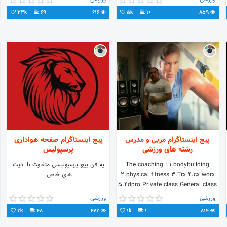
33k
69
616
5k
10
859
پیج اینستاگرام مربی و مدرس
پیج اینستاگرام صفحه هواداری
رشته های ورزشی
پرسپولیس
The coaching : 1.bodybuilding
یه فن‌ پیج پرسپولیسی متفاوت با ادیت
2.physical fitness 3.Trx 4.cx worx
های خاص ‌
5.4dpro Private class General class
ورزشی
ورزشی
2k
48
672
1k
1
814