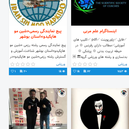
اینستاگرام علم مربی
پیج نمایندگی رسمی«شین مو‌
هاپکیدو»استان بوشهر
✅فایل ✅پاورپوینت ✅pdf ✅کلیپ های
پیج نمایندگی رسمی رشته رزمی «شین مو
آموزشی✅مطالب دارای رفرنس 💠 در
هاپکیدو»استان بوشهر شناخت،آموزش و
حیطه تربیت بدنی 💠 پزشکی 💠
گسترش رشته رزمی«شین مو هاپکیدو»در
بدنسازی و رشته های ورزشی گروه🔚 🆔
استان بوشهر ✅دفاع شخصی حرفه ای و
@morabbian_iran آدرس کانال اپارات
ورزشی
ورزشی
کاربردی ✅ مبارزات آزاد،فول و گراپلینگ
و پیج اینستاگرام🔚 🆔 @Coach_Sci
1
20
1k
1k
62
753
✅ انواع سلاح سرد (چوب،نانچیکو،شمشیر
مدیریت⬇️ 🆔 @Mj_Khoshbaten The
و...) ✅اعزام به مسابقات کشوری و برون
#Scientific #Society Of #Coaches
مرزی ✅ارائه مدرک معتبر فدراسیونی
معتبرترین پیج تولید محتوای
tps://t.me/bushehrprovincesinmoohapkido
علمی_ورزشی با#Reference
ushehrprovincesinmoohapkido.blogfa.com
#Biomechanics #rehabilitation
#sports_injuries #physiology