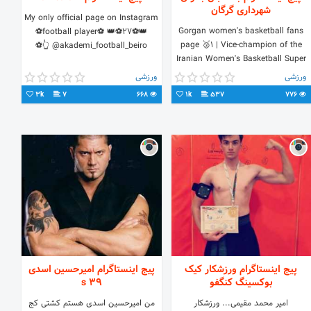
شهرداری گرگان
My only official page on Instagram
Gorgan women's basketball fans
⚽️football player⚽️ 👑⚽️27⚽️👑
page 🥈1 | Vice-champion of the
@akademi_football_beiro 👆⚽️
Iranian Women's Basketball Super
League Responsible manager: Mr.
ورزشی
ورزشی
Chekneh
3k
7
668
1k
537
776
پیج اینستاگرام ورزشکار کیک
پیج اینستاگرام امیرحسین اسدی
بوکسینگ کنگفو
39 s
امیر محمد مقیمی... ورزشکار
من امیرحسین اسدی هستم کشتی کج