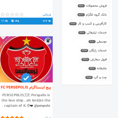
فروش محصولات
6690
ورزشی
بانک گروه تلگرام
5068
7k
145
702
کارآفرینی و کسب و کار
4866
خدمات تبلیغاتی
4417
موسیقی
4060
خدمات رایگان
3363
قبول سفارش
3339
عاشقانه
3312
چت و گپ
3154
پیج اینستاگرام FC PERSEPOLIS
ℙ𝔼ℝ𝕊𝔼ℙ𝕆𝕃𝕀𝕊🇮🇷 ℙ𝕖𝕣𝕤𝕡𝕠𝕝𝕚𝕤 𝕚𝕤
𝕥𝕙𝕖 𝕝𝕠𝕧𝕖 𝕤𝕙𝕚𝕡...𝕠𝕙 𝕝𝕠𝕣𝕕,𝕓𝕖 𝕥𝕙𝕖
𝕔𝕒𝕡𝕥𝕒𝕚𝕟 𝕠𝕗 𝕚𝕥.🥺❤️ @perspolis .
ورزشی