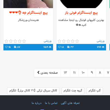
پیج اینستاگرام فوتی باز
پیج اینستاگرام ap 👌❤❤❤
بهترین کلیپهای فوتبال رو اینجا مشاهده
هنرمندان،ورزشکار
کنید🔥⚽
ورزشی
ورزشی
1k
87
759
18
32
776
7
8
9
10
11
12
صفحه بعدی
گپ تلگرام
گروه چت تلگرام
کانال سریال ترکی【21 کانال برتر】تلگرام
تعرفه های آگهی
تماس با ما
درباره ما