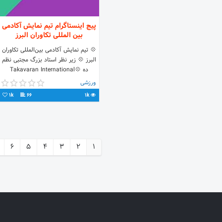
پیج اینستاگرام تیم نمایش آکادمی
بین المللی تکاوران البرز
💠 تیم نمايش آکادمی بین‌المللی تکاوران
البرز 💠 زیر نظر استاد بزرگ مجتبی نظم
ده‌ 💠Takavaran International
DemoTeam‌ 💠Created by Grand
ورزشی
master Nazmdeh
1k
66
1k
6
5
4
3
2
1