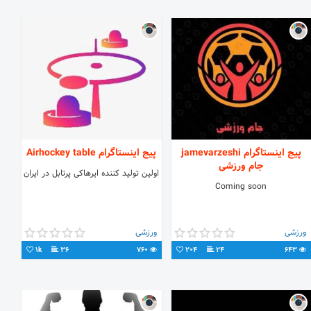
پیج اینستاگرام jamevarzeshi
پیج اینستاگرام Airhockey table
جام ورزشی
اولین تولید کننده ایرهاکی پرتابل در ایران
Coming soon
ورزشی
ورزشی
1k
36
760
204
24
643