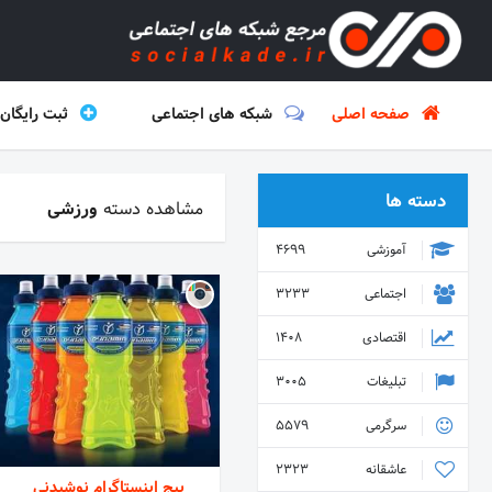
صفحه اصلی
شبکه های اجتماعی
ثبت رایگان
دسته ها
مشاهده دسته
ورزشی
آموزشی
4699
اجتماعی
3233
اقتصادی
1408
تبلیغات
3005
سرگرمی
5579
عاشقانه
2323
پیج اینستاگرام نوشیدنی