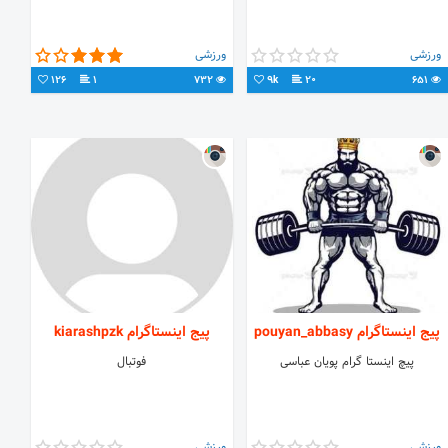
ورزشی
ورزشی
126
1
732
9k
20
651
پیج اینستاگرام pouyan_abbasy
پیج اینستاگرام kiarashpzk
پیچ اینستا گرام پویان عباسی
فوتبال
ورزشی
ورزشی