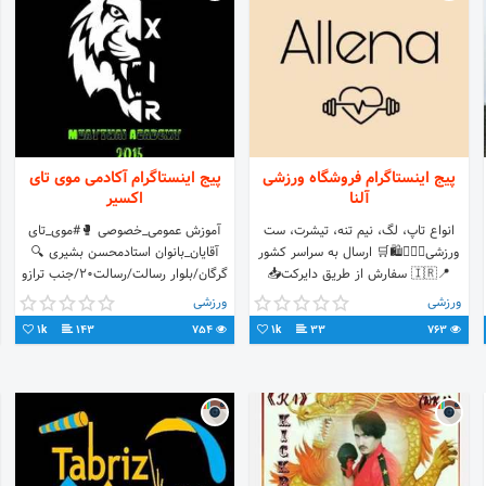
پیج اینستاگرام فروشگاه ورزشی
پیج اینستاگرام آکادمی موی تای
آلنا
اکسیر
انواع تاپ، لگ، نیم تنه، تیشرت، ست
آموزش عمومی_خصوصی 🥊#موی_تای
ورزشی🏋🏻‍♀️🛍🛒 ارسال به سراسر کشور
آقایان_بانوان استادمحسن بشیری 🔍
📍🇮🇷 سفارش از طریق دایرکت📥
گرگان/بلوار رسالت/رسالت۲۰/جنب ترازو
فروشی محک 🕒روزهای زوج ۱۶الی۲۳
ورزشی
ورزشی
جهت اطلاعات بیشتر دایرکت
1k
143
754
1k
33
763