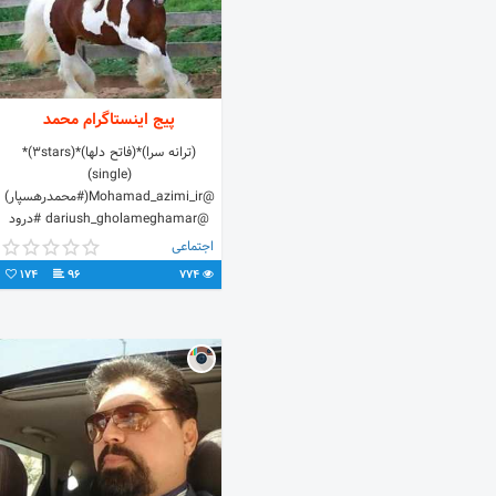
پیج اینستاگرام محمد
(ترانه سرا)*(فاتح دلها)*(3stars)*
(single)
@Mohamad_azimi_ir(#محمدرهسپار)
@dariush_gholameghamar #درود
#فدای_______دوست
اجتماعی
#مرا_عهدیست_باجانان #بیاد_مادر
174
96
774