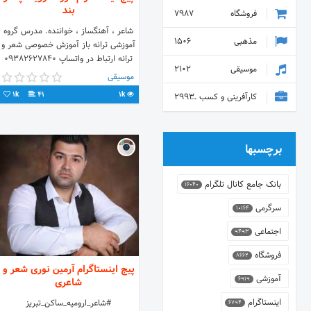
بند
فروشگاه
7987
شاعر ، آهنگساز ، خواننده. مدرس گروه
مذهبی
1506
آموزشی ترانه باز آموزش خصوصی شعر و
ترانه ارتباط در واتساپ 09382627840
موسیقی
2102
موسیقی
1k
41
1k
کارآفرینی و کسب و کار
2993
برچسبها
بانک جامع کانال تلگرام
16040
سرگرمی
10164
اجتماعی
9493
فروشگاه
8662
پیج اینستاگرام آرمین نوری شعر و
آموزشی
6919
شاعری
اینستاگرام
#شاعر_ارومیه_ساکن_تبریز
6794