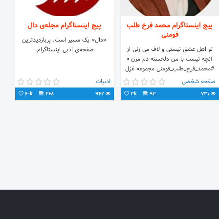
پیج اینستاگرام محمد فرخ طلب
پیج اینستاگرام مجله‌ی دال
فومنی
«دال» یک مسیر است. پربازدیدترین
تو اهل عشق نیستی و لاف می زنی از
صفحه‌ی ادبی اینستاگرام.
آنچه نیست با من دلخسته دم مزن ▫
#محمد_فرخ_طلب_فومنی مجموعه غزل
#طره_های_باد ▫ خوش آمدید عزیزان؛
صفحه شخصی
ادبیات
صفای قدم تان🌹
60k
268
942
3k
93
731