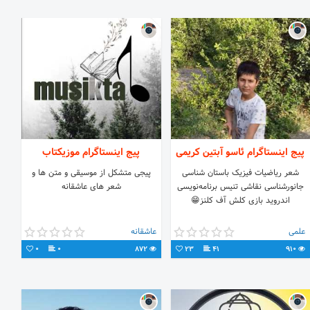
پیج اینستاگرام ئاسو آبتین کریمی
پیج اینستاگرام موزیکتاب
شعر ریاضیات فیزیک باستان شناسی
پیجی متشکل از موسیقی و متن ها و
جانورشناسی نقاشی تنیس برنامه‌نویسی
شعر های عاشقانه
اندروید بازی کلش آف کلنز😁
علمی
عاشقانه
0
0
872
23
41
910