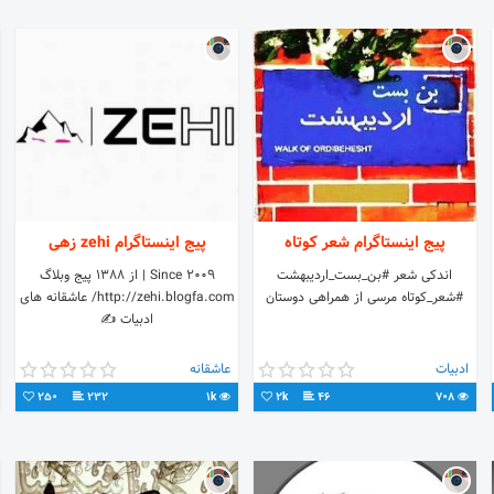
پیج اینستاگرام شعر کوتاه
پیج اینستاگرام zehi زهی
اندکی شعر #بن_بست_اردیبهشت
Since 2009 | از ۱۳۸۸ پیج وبلاگ
#شعر_کوتاه مرسی از همراهی دوستان
http://zehi.blogfa.com/ عاشقانه های
ادبیات ✍
ادبیات
عاشقانه
250
232
1k
2k
46
708