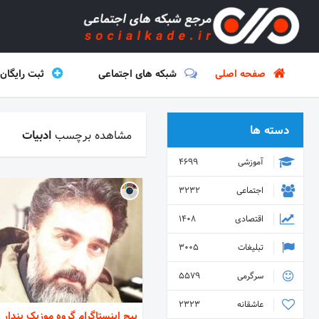
صفحه اصلی
شبکه های اجتماعی
ثبت رایگان
دسته ها
مشاهده برچسب
ادبیات
آموزشی
4699
اجتماعی
3232
اقتصادی
1408
تبلیغات
3005
سرگرمی
5579
عاشقانه
2323
پیج اینستاگرام گروه موزیک پندار