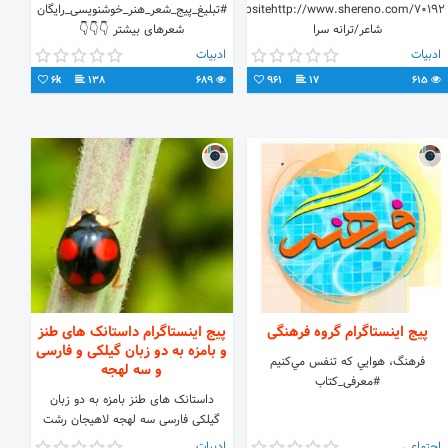
#official_websitehttp://www.shereno.com/70192/
#تبلیغ_پیج_شعر_هنر_خوشنویسی_رایگان
شاعر/ترانه سرا
شعرهای بیشتر 👇👇👇
ادبیات
ادبیات
6k
138
689
961
17
615
پیج اینستاگرام گروه فرهنگی
پیج اینستاگرام داستانک های طنز
و بامزه به دو زبان گیلکی و فارسی
فرهنگ، هوايي كه تنفس مي‌كنيم
و سه لهجه
#معرفی_کتاب
داستانک های طنز بامزه به دو زبان
گیلکی فارسی سه لهجه لاهیجان رشت
محاوره فارسی
اجتماعی
ادبیات