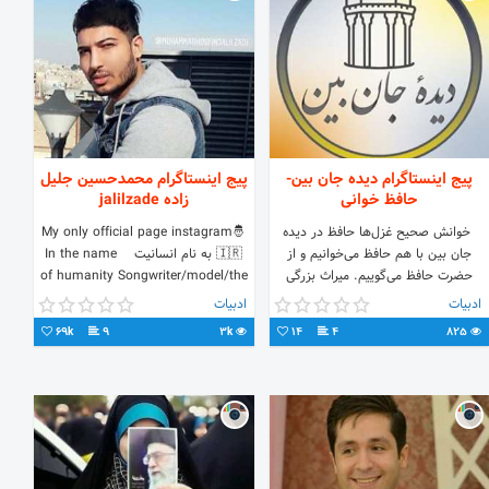
پیج اینستاگرام دیده جان بین-
پیج اینستاگرام محمدحسین جلیل
حافظ خوانی
زاده jalilzade
‌‌ خوانش صحیح غزل‌ها حافظ در دیده
🤴My only official page instagram
جان بین با هم حافظ می‌خوانیم و از
🇮🇷 به نام انسانیت In the name
حضرت حافظ می‌گوییم. میراث بزرگی
of humanity Songwriter/model/the
مانند دیوان حافظ شایسته آن است که
writer
ادبیات
ادبیات
درست و بی غلط خوانده شود.
69k
9
3k
14
4
825