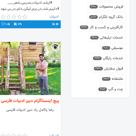
#ارشد_ادبیات_مدرس_شعر____
فروش محصولات
6690
#دلبرم_شد_در_برم_لیکن_دلم_در_بر_نبود
#گر_نباشد_دلبرم_دلبر_مرا_دلبر_چه_سود
ادبیات
بانک گروه تلگرام
5068
10k
79
1k
کارآفرینی و کسب و کار
4866
خدمات تبلیغاتی
4417
موسیقی
4060
خدمات رایگان
3363
قبول سفارش
3339
عاشقانه
3312
چت و گپ
3154
پیج اینستاگرام دبیر ادبیات فارسی
رضا پاکدل راد دبیر ادبیات فارسی
ادبیات