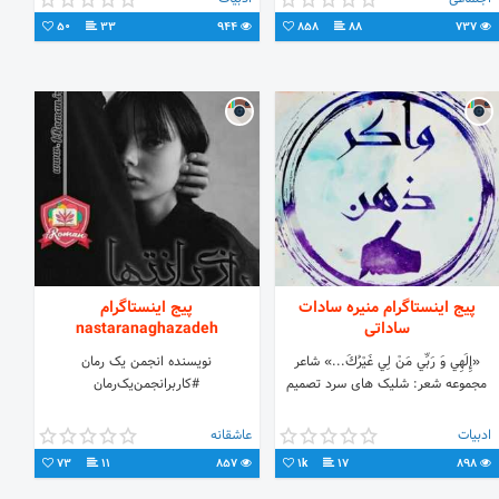
50
33
944
858
88
737
پیج اینستاگرام منیره سادات
پیج اینستاگرام
ساداتی
nastaranaghazadeh
«إِلَهِي وَ رَبِّي مَنْ لِي غَيْرُكَ...» شاعر
نویسنده انجمن یک رمان
مجموعه شعر: شلیک های سرد تصمیم
#کاربر‌انجمن‌یک‌رمان
ادبیات
عاشقانه
73
11
857
1k
17
898