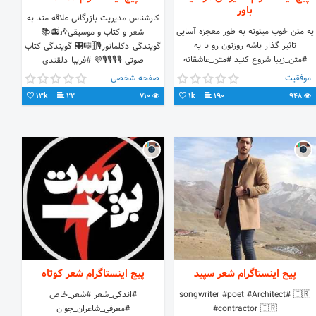
باور
کارشناس مدیریت بازرگانی علاقه مند به
یه متن خوب میتونه به طور معجزه آسایی
شعر و کتاب و موسیقی🎶📻📚
تاثیر گذار باشه روزتون رو با یه
گویندگی_دکلماتور🎙🎚🎼🎛 گویندگی کتاب
#متن_زیبا شروع کنید #متن_عاشقانه
صوتی 🎙🎙🎙🎙💜 #فریبا_دلقندی
برای اونایی که دوستشون دارید💗 متن
موفقیت
صفحه شخصی
خاص برای آرامش
13k
22
710
1k
190
948
پیج اینستاگرام شعر سپید
پیج اینستاگرام شعر کوتاه
⁦🇮🇷⁩ #songwriter #poet #Architect
#اندکی_شعر #شعر_خاص
#contractor ⁦🇮🇷⁩
#معرفی_شاعران_جوان