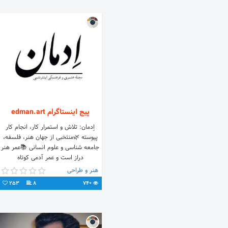
پیج اینستاگرام edman.art
اِدمان: تلاش و استمرار کار، انجام کار
پیوسته 🌿منتخبی از جهان هنر، فلسفه،
جامعه شناسی و علوم انسانی 📚عمر هنر
دراز است و عمر آدمی کوتاه
هنر و طراحی
253
8
740