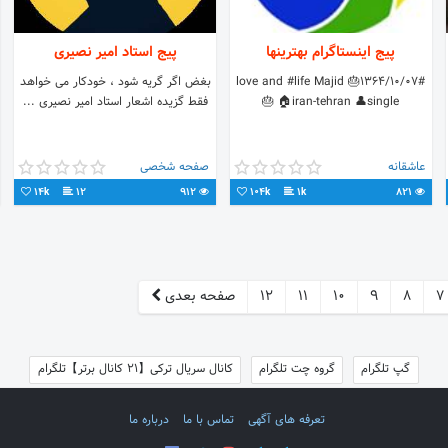
پیج اینستاگرام بهترینها
پیج استاد امیر نصیری
#love and #life Majid 🎂1364/10/07
بغض اگر گریه شود ، خودکار می خواهد
🎂 🏠iran-tehran 👤single
فقط گزیده اشعار استاد امیر نصیری ...
عاشقانه
صفحه شخصی
14k
12
912
104k
1k
821
7
8
9
10
11
12
صفحه بعدی
گپ تلگرام
گروه چت تلگرام
کانال سریال ترکی【21 کانال برتر】تلگرام
تعرفه های آگهی
تماس با ما
درباره ما