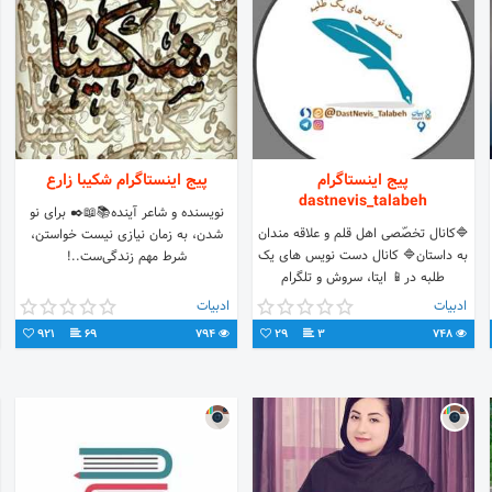
پیج اینستاگرام
پیج اینستاگرام شکیبا زارع
dastnevis_talabeh
نویسنده و شاعر آینده📚📖✒️ برای نو
🔷کانال تخصّصی اهل قلم و علاقه مندان
شدن، به زمان نیازی نیست خواستن،
به داستان🔷 کانال دست نویس های یک
شرط مهم زندگی‌ست..!
طلبه در📱 ایتا، سروش و تلگرام
eitaa.com/DastNevis_Talabeh
ادبیات
ادبیات
t.me/DastNevis_Talabeh
921
69
794
29
3
748