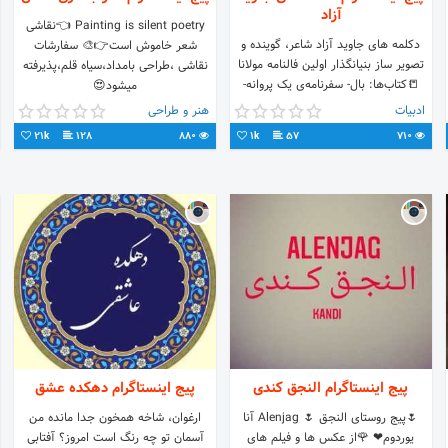
آزاد
Painting is silent poetry 👈نقاشی
دکلمه های جاوید آزاد شاعر، گوینده و
شعر خاموش است👉🎨 سفارشات
تصویر ساز بنیانگذار اولین فالنامه مولانا
نقاشی ،طراحی بامداد،سیاه قلم،پذیرفته
📒کتاب‌ها: بال- سفرنامه‌ی یک پروانه-
میشود😍
حبسِ زمین ⭐جزء 10 ستاره‌ی هنری برتر
ادبیات
هنر و طراحی
دهه هفتادی
21k
128
880
1k
57
710
پیج اینستاگرام النجق کندی
پیج اینستاگرام دهکده عشق
🌷پیج روستای النجق 🌷 Alenjag آنا
ارغوان، شاخه همخون جدا مانده من
یوردوم❤ 🌹از عکس ها و فیلم های
آسمان تو چه رنگ است امروز؟ آفتابی