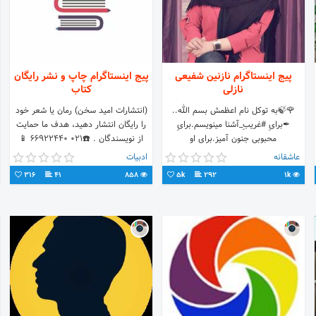
پیج اینستاگرام نازنین شفیعی
پیج اینستاگرام چاپ و نشر رايگان
نازلی
كتاب
🌹🍃به توکل نام اعظمش بسم الله..
(انتشارات اميد سخن) رمان يا شعر خود
✒برایِ #غریبِ_آشنا مینویسم.برایِ
را رايگان انتشار دهيد، هدف ما حمايت
محبوبی جنون آمیز.برای او
از نويسندگان . ☎️021 66922440 📱
0912 8959132
✨Architecture 🌼krmn
عاشقانه
ادبیات
#کپی_باذکرمنبع_لطفا #مهربان_باشید
316
41
858
5k
292
1k