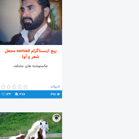
پیج اینستاگرام samad محفل
شعر و آوا
عکسنوشته های مختلف
ادبیات
134
378
698