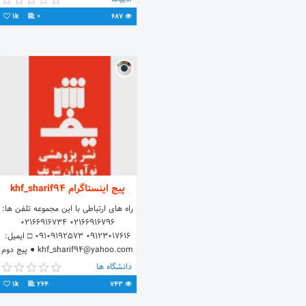
1k
0
687
پیج اینستاگرام khf_sharif94
راه های ارتباطی با این مجموعه تلفن ها:
02166916796 02166916734
09123017616 09109192573 □ ایمیل:
khf_sharif94@yahoo.com ● پیج دوم
مجموعه ما @sharif.eb
دانشگاه ها
1k
264
743