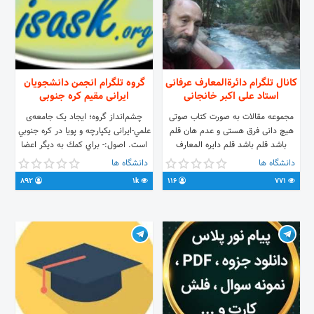
کانال تلگرام دائرةالمعارف عرفانی
گروه تلگرام انجمن دانشجویان
استاد علی اکبر خانجانی
ایرانی مقیم کره جنوبی
مجموعه مقالات به صورت کتاب صوتی
چشم‌انداز گروه؛ ایجاد یک جامعه‌ی
هیچ دانی فرق هستی و عدم هان قلم
علمي-ایرانی یکپارچه‌ و پویا در کره جنوبي
باشد قلم باشد قلم دایره المعارف
است. اصول:- براي كمك به ديگر اعضا
عرفانی
از هيچ تلاشي دريغ نميكنيم.
دانشگاه ها
دانشگاه ها
892
1k
116
771