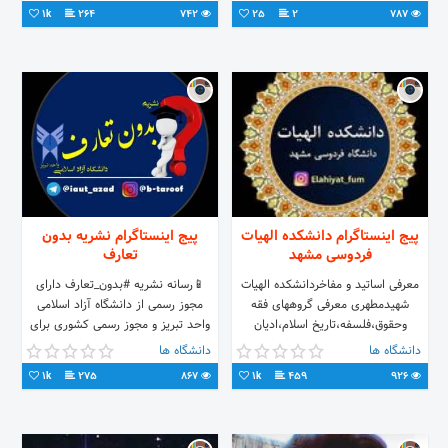
1k
264
742
25
2
787
پیج اینستاگرام دانشکده الهیات
پیج اینستاگرام نشریه بدون
فردوسی مشهد
تعارف
معرفی اساتید و مفاخردانشکده الهیات
📱رسانه نشریه #بدون_تعارف دارای
شهیدمطهری معرفی گروههای فقه
مجوز رسمی از دانشگاه آزاد اسلامی
وحقوق،فلسفه،تاریخ اسلام،ادیان
واحد تبریز و مجوز رسمی کشوری برای
وعرفان،علوم قرآن وحدیث 📸
تبلیغات در تمامی رسانه های ملی 🌐
دانشگاه ها
دانشگاه ها
ادمین:یونس محمدی فقه83
کانال تلگرام ما 👇
1k
275
867
1k
459
926