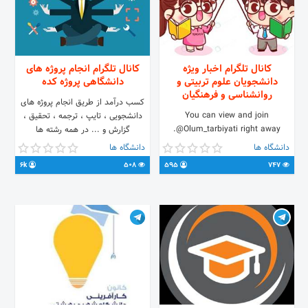
کانال تلگرام اخبار ویژه
کانال تلگرام انجام پروژه های
دانشجویان علوم تربیتی و
دانشگاهی پروژه کده
روانشناسی و فرهنگیان
کسب درآمد از طریق انجام پروژه های
You can view and join
دانشجویی ، تایپ ، ترجمه ، تحقیق ،
@Olum_tarbiyati right away.
گزارش و ... در همه رشته ها
https://t.me/projekadeorg کانالی
دانشگاه ها
دانشگاه ها
مخصوص آگهی های دانشجویی
6k
508
595
747