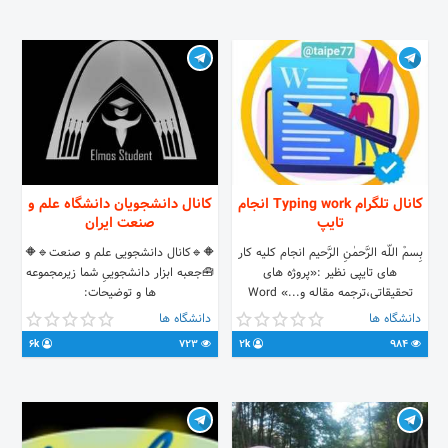
غیرسیاسی) و بی‌احترامی در گروه ممنوع
/ پی وی خانما رفتن ممنوع است
کانال تلگرام Typing work انجام
کانال دانشجویان دانشگاه علم و
تایپ
صنعت ایران
بِسمْ اللّه الرَّحمٰنِ الرَّحیم انجام کلیه کار
🔶🔹کانال دانشجویی علم و صنعت🔹🔶
های تایپی نظیر :«پروژه های
🧰جعبه ابزار دانشجوییِ شما زیرمجموعه
تحقیقاتی،ترجمه مقاله و...» Word
ها و توضیحات:
Power point PDF Excel اگر کاری که
https://t.me/Elmos_stu2/3 لینک
دانشگاه ها
دانشگاه ها
براتون انجام شده ایرادداشت به ایدی
ناشناس:
6k
723
2k
984
زیر مراجعه کنید⬇️⬇️⬇️ 🆔
https://t.me/Harfmanrobot?
start=1495714934
@alihatami196