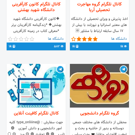
کانال تلگرام گروه مهاجرت
کانال تلگرام کانون کارآفرینی
تحصیلی آریا
دانشگاه شهید بهشتی
اخذ پذیرش و ویزای تحصیلی از دانشگاه
🔶کانون کارآفرینی دانشگاه شهید
های معتبر استرالیا و نیوزلند با بیش از
بهشتی🔶 *زندگینامه کارآفرینان برتر
۱۷ سال سابقه ارتباط با مشاور 🆔
*معرفی کتاب در زمینه کارآفرینی
@AryaEducationGroup 🌐
*ویدیوی معرفی تکنولوژی‌های علمی
دانشگاه ها
دانشگاه ها
www.aryagroup.co.ir ☎️
*پادکست *جملات انگیزشی *آموزش‌های
1k
582
1k
1k
02188240445 Instagram:
حوزه استارتاپ‌ها 🔸روابط عمومی:
AryaGroup_Iran شبکه های اجتماعی
@kanoon_karafarini
دیگر Aparat:aryagroup
Eitaa:aryagroup
گروه تلگرام دانشجویی
کانال تلگرام کافینت آنلاین
محفلی از دانشگاه های مختلف جمعی
جهت سفارش : @type_onliiine کلیه
دوستانه و بدور از حاشیه و بحث و
امور دانشجویی و دانش آموزی 🟣
توهین #احترام_متقابل❤️ بحث سیاسی
تایپ 🟣 🟢 تحقیق 🟢 🟡 ورد 🟡 ⚪️