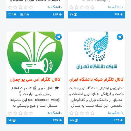
👇 @umsha_voice
تخصصی. این شبکه نسبت به مسائل
دانشگاه ها
دانشگاه ها
متفاوت جامعه بی‌تفاوت نیست
16k
361
484
2k
476
کانال تلگرام شبکه دانشگاه تهران
کانال تلگرام اس سی یو چمران
✅تلویزیون اینترنتی دانشگاه تهران، شبکه
🎓 کانال خبری 📰 📌 جهت اطلاع
حکمت و فرزانگی 🔹تازه ترین اطلاعات و
رسانی خبری تبلیغات 👇
تحلیلها از دانشگاه تهران و گفتگوهای
@scu_chamran_Ads این مجموعه
تخصصی. این شبکه نسبت به مسائل
مستقل است و هیچ وابستگی به
متفاوت جامعه بی‌تفاوت نیست ارتباط با
دانشگاه ندارد گروه: @uni_pluse ربات
دانشگاه ها
دانشگاه ها
ادمین شبکه: @dr_sharifee
هوشمند 👈 @uni_plusbot
7k
649
10k
534
tv.ut.ac.ir
🔷اینستاگرام: Scu_chamran 📌لینک
https://zil.ink/scu_chamran