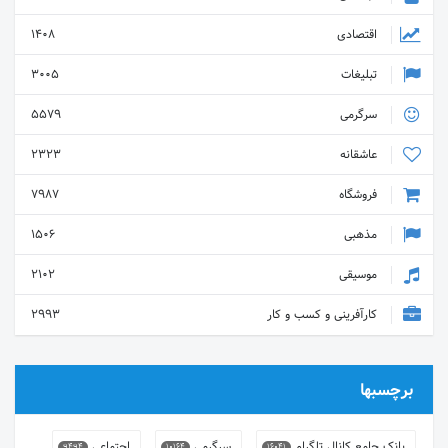
اقتصادی
1408
تبلیغات
3005
سرگرمی
5579
عاشقانه
2323
فروشگاه
7987
مذهبی
1506
موسیقی
2102
کارآفرینی و کسب و کار
2993
برچسبها
بانک جامع کانال تلگرام
سرگرمی
اجتماعی
9494
10164
16041