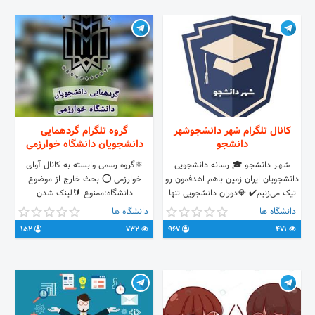
کانال تلگرام شهر دانشجوشهر
گروه تلگرام گردهمایی
دانشجو
دانشجویان دانشگاه خوارزمی
شــهــر دانشجـو 🎓 رسانه دانشجویی
⚛گروه رسمی وابسته به کانال آوای
دانشجویان ایران زمین باهم اهدفمون رو
خوارزمی ⭕ بحث خارج از موضوع
تیک می‌زنیم✔️ 💎دوران دانشجویی تنها
دانشگاه:ممنوع 🔰لینک شدن
نیستی... ♥️مدیریت توسط یه دانشجو
دانشجویان دانشگاه خوارزمی پردیس
دانشگاه ها
دانشگاه ها
Telegram:
تهران و کرج و دبیران انجمن ها و کانون
152
732
967
471
https://t.me/daneshjoo_city1
های علمی دانشگاه 🔸️لینک گروه :
https://t.me/+JOMqsJwpNskwYjk8
Rubika:
https://rubika.ir/daneshjoo_city
💠کانال: @khu_informing