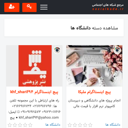
مشاهده دسته
دانشگاه ها
پیج اینستاگرام ملیکا
پیج اینستاگرام khf_sharif94
انجام پروژه های دانشگاهی و دبیرستان
راه های ارتباطی با این مجموعه تلفن
کامپیوتر نرم افزار با قیمت عالی
ها: 02166916796 02166916734
09123017616 09109192573 □ ایمیل:
khf_sharif94@yahoo.com ● پیج
دوم مجموعه ما @sharif.eb
دانشگاه ها
دانشگاه ها