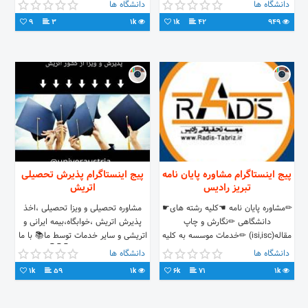
عصرایران#ستاره شهر#کارت
دانشگاه ها
دانشگاه ها
ملی#ابلاغیه#دانشجو#خدمات اینترنتی
9
3
1k
1k
42
949
پیج اینستاگرام مشاوره پایان نامه
پیج اینستاگرام پذیرش تحصیلی
تبریز رادیس
اتریش
✏مشاوره پایان نامه ☚کلیه رشته های☛
مشاوره تحصیلی و ویزا تحصیلی ،اخذ
دانشگاهی ✏نگارش و چاپ
پذیرش اتریش ،خوابگاه،بیمه ایرانی و
مقاله(isi,isc) ✏خدمات موسسه به کلیه
اتریشی و سایر خدمات توسط ما📚 با ما
نقاط ایران ☎۰۴۱۳۵۵۶۵۷۷۰ 📲
همراه باشید...👇👇👇
دانشگاه ها
دانشگاه ها
09353964863
1k
59
1k
6k
71
1k