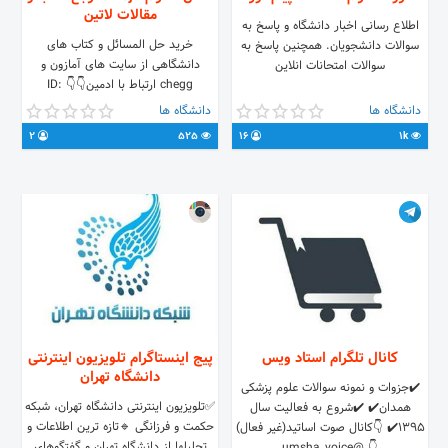
مقالات لاتین
اطلاع رسانی اخبار دانشگاه‌ و پاسخ به
خرید حل المسائل و کتاب های
سوالات دانشجویان. همچنین پاسخ به
دانشگاهی از سایت های آمازون و
سوالات امتحانات انلاین
chegg ارتباط با ادمین👇👇 ID:
@ParsaaTKD
دانشگاه ها
دانشگاه ها
2
525
16
1k
کانال تلگرام استاد ویس
پیج اینستاگرام تلویزیون اینترنتی
دانشگاه تهران
✔️جزوات و نمونه سوالات علوم پزشکی
✅تلویزیون اینترنتی دانشگاه تهران، شبکه
همدان✔️ ✔️شروع به فعالیت سال
حکمت و فرزانگی 🔹تازه ترین اطلاعات و
1395✔️ 👇کانال صوت اساتید(غیر فعال)
تحلیلها از دانشگاه تهران و گفتگوهای