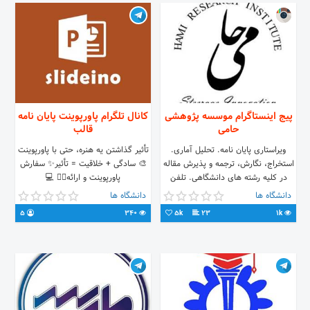
پیج اینستاگرام موسسه پژوهشی
کانال تلگرام پاورپوینت پایان نامه
حامی
قالب
ویراستاری پایان نامه. تحلیل آماری.
تأثیر گذاشتن یه هنره، حتی با پاورپوینت
استخراج، نگارش، ترجمه و پذیرش مقاله
🎨 سادگی + خلاقیت = تأثیر✨ سفارش
در کلیه رشته های دانشگاهی. تلفن
پاورپوینت و ارائه👇🏻 💻
های تماس: 02166564246
@slideino_admin
دانشگاه ها
دانشگاه ها
09106911682 و 83 و 84
5
340
5k
23
1k