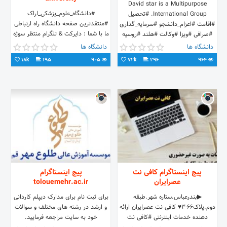
David star is a Multipurpose
#دانشگاه_علوم_پزشکی_اراک
International Group. #تحصیل
#منتقدترین صفحه دانشگاه راه ارتباطی
#اقامت #اعزام_دانشجو #سرمایه_گذاری
ما با شما : دایرکت & تلگرام منتظر سوژه
#صرافی #ویزا #وکالت #هلند #روسیه
و نظرات شما عزیزان هستیم
#ترکیه
دانشگاه ها
دانشگاه ها
#تبلیغات_ارزان 👈 دایرکت
18k
195
905
72k
296
964
پیج اینستاگرام کافی نت
پیج اینستاگرام
عصرایران
tolouemehr.ac.ir
▶بندرعباس.ستاره شهر.طبقه
برای ثبت نام برای مدارک دیپلم کاردانی
دوم.پلاک66-3♥ کافی نت عصرایران ارائه
و ارشد در رشته های مختلف و سوالات
دهنده خدمات اینترنتی #کافی نت
خود به سایت مراجعه فرمایید.