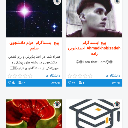
پیج اینستاگرام
پیج اینستاگرام اعزام دانشجوی
Ahmadkhobizadeh احمدخوبی
سلیم
زاده
همراه شما در اخذ پذیرش و رزو قطعی
😌👌i am that i am😌🤤
دانشجویی در رشته های پزشکی و
غیرپزشکی از دانشگاههای ترکیه🇹🇷
دانشگاه ها
دانشگاه ها
1k
13
828
7k
2
730