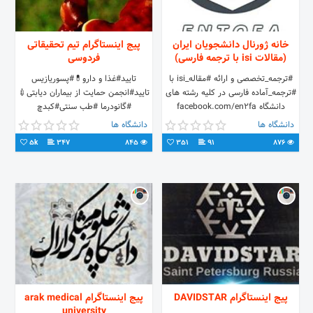
خانه ژورنال دانشجویان ایران
پیج اینستاگرام تیم تحقیقاتی
(مقالات isi با ترجمه فارسی)
فردوسی
#ترجمه_تخصصی و ارائه #مقاله_isi با
تایید#غذا و دارو💊#پسوریازیس
#ترجمه_آماده فارسی در کلیه رشته های
تایید#انجمن حمایت از بیماران دیابتی💉
دانشگاه facebook.com/en2fa
#گانودرما #طب سنتی#کبدچ
Linkedin.com/in/entofa
09355151052 📲 🎓کارشناس و کد
دانشگاه ها
دانشگاه ها
pinterest.com/entofa_net آی دی
مشاوره: 0100 خانم شهرام فر
5k
347
845
351
91
876
ادمین در تلگرام:t.me/entofa_net
ربات تلگرام: t.me/entofa_net_bot
کانال های تلگرامی: کانال مقاله isi علوم
سلامتی و بهداشت:
t.me/entofa_health کانال مقاله isi
علوم زیستی و کشاورزی:
t.me/entofa_life کانال مقاله isi علوم
پایه و فنی مهندسی:
t.me/entofa_engineer کانال مقاله isi
علوم انسانی و اجتماعی:
t.me/entofa_social #مقاله_isi
پیج اینستاگرام DAVIDSTAR
پیج اینستاگرام arak medical
website: www.entofa.net
university