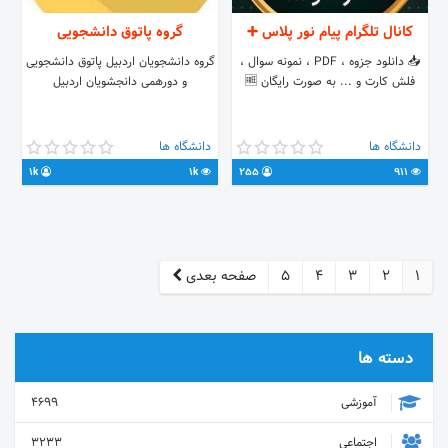
کانال تلگرام پیام نور پلاس ➕
گروه پاتوق دانشجویی
📥 دانلود جزوه ، PDF ، نمونه سوال ،
گروه دانشجویان اردبیل پاتوق دانشجویی
فلش کارت و ... به صورت رایگان 🆓️
و دورهمی دانجشویان اردبیل
دانشگاه ها
دانشگاه ها
1k
1k
255
911
1
2
3
4
5
صفحه بعدی
دسته ها
آموزشی
4699
اجتماعی
3233