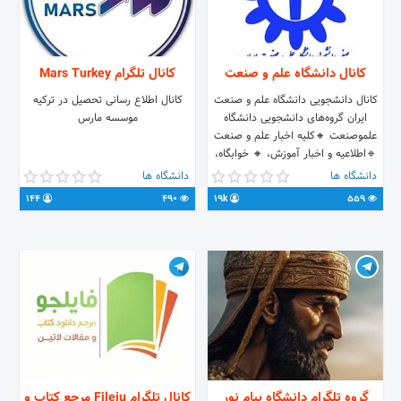
کانال دانشگاه علم و صنعت
کانال تلگرام Mars Turkey
⁦کانال دانشجویی دانشگاه علم و صنعت
کانال اطلاع رسانی تحصیل در ترکیه
ایران گروه‌های دانشجویی دانشگاه
موسسه مارس
علموصنعت 🔸کلیه اخبار علم و صنعت
🔹اطلاعیه و اخبار آموزش، 🔸 خوابگاه،
🔹تغذیه و سلف، 🔸جزوه و کتاب، 🔹و
دانشگاه ها
دانشگاه ها
تمامی اطلاعات مورد نیاز ◼️تمامی گروه‌ها
144
490
19k
559
@iust_group ◼️ارتباط با ما
@IUST_Admin
گروه تلگرام دانشگاه پیام نور
کانال تلگرام Fileju مرجع کتاب و