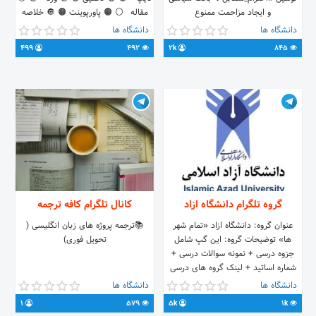
و ایجاد مزاحمت ممنوع
مقاله ⚪️ 🟠 پاورپوینت 🟠 🔘 خلاصه
https://t.me/+BxoiKWb-
نویسی 🔘 و... ❇️✅با قیمت مناسب و
دانشگاه ها
دانشگاه ها
ybA4OWQ0 تبلیغ فقط با هماهنگی:👇🏻
در سریع ترین زمان پذیرفته میشود.
499
492
2k
845
🧑‍💻👩‍💻🌺🌹
@alireza_ark
@coffee_net_online00
گروه تلگرام دانشگاه ازاد
کانال تلگرام کافه ترجمه
عنوان گروه: دانشگاه ازاد «تمام شهر
📚ترجمه پروژه های زبان انگلیسی (
ها» توضیحات گروه: این گپ شامل
تحویل فوری)
جزوه درسی + نمونه سوالات درسی +
شماره اساتید + لینک گروه های درسی
می باشد + راهنمایی مراحل آموزش و
دانشگاه ها
دانشگاه ها
اداری دانشگاه + ... قوانین گروه را لطفا
1
579
5k
1k
رعایت کنید : هر گونه بحث( سیاسی و