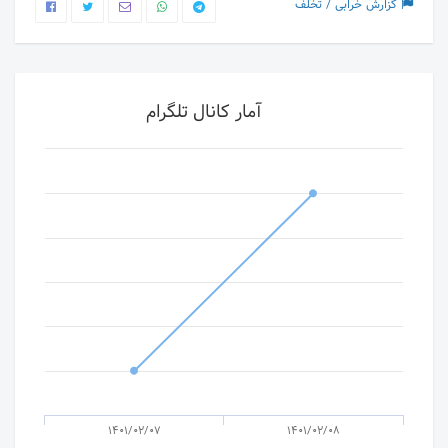
گزارش خرابی / تخلف
آمار کانال تلگرام
1401/02/07
1401/02/08