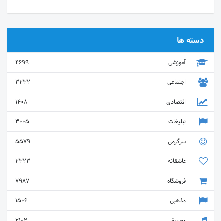
دسته ها
آموزشی
4699
اجتماعی
3232
اقتصادی
1408
تبلیغات
3005
سرگرمی
5579
عاشقانه
2323
فروشگاه
7987
مذهبی
1506
موسیقی
2102