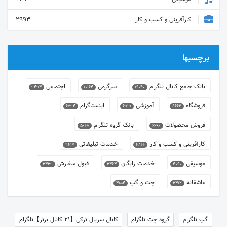
کارآفرینی و کسب و کار
2993
برچسبها
بانک جامع کانال تلگرام
سرگرمی
اجتماعی
9493
10164
16040
فروشگاه
آموزشی
اینستاگرام
6794
6919
8662
فروش محصولات
بانک گروه تلگرام
5068
6690
کارآفرینی و کسب و کار
خدمات تبلیغاتی
4417
4866
موسیقی
خدمات رایگان
قبول سفارش
3339
3363
4060
عاشقانه
چت و گپ
3154
3312
گپ تلگرام
گروه چت تلگرام
کانال سریال ترکی【21 کانال برتر】تلگرام