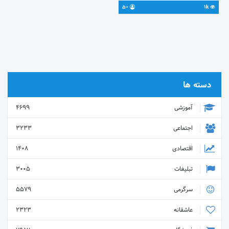
50
1k
دسته ها
آموزشی
4699
اجتماعی
3233
اقتصادی
1408
تبلیغات
3005
سرگرمی
5579
عاشقانه
2323