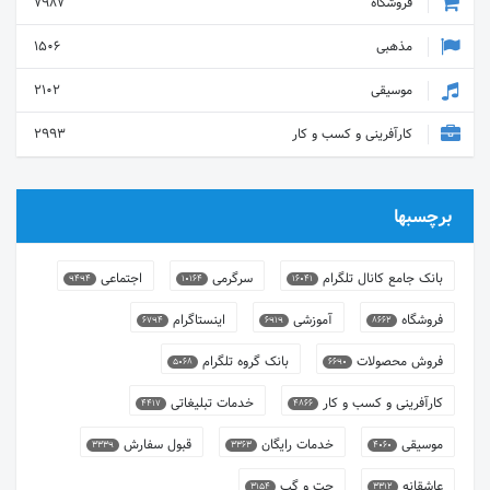
فروشگاه
7987
مذهبی
1506
موسیقی
2102
کارآفرینی و کسب و کار
2993
برچسبها
بانک جامع کانال تلگرام
سرگرمی
اجتماعی
9494
10164
16041
فروشگاه
آموزشی
اینستاگرام
6794
6919
8662
فروش محصولات
بانک گروه تلگرام
5068
6690
کارآفرینی و کسب و کار
خدمات تبلیغاتی
4417
4866
موسیقی
خدمات رایگان
قبول سفارش
3339
3363
4060
عاشقانه
چت و گپ
3154
3312