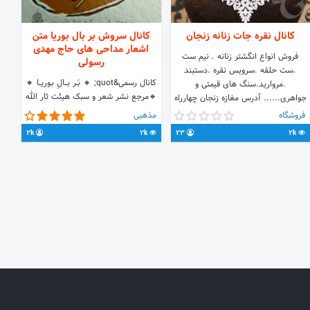
کانال نقره جات زنانه زنجان
کانال سروش بر بال بوریا متن
اشعار مداحی های حاج مهدی
فروش انواع انگشتر زنانه . نیم ست
رسولی
.ست حلقه .سرویس نقره .دستبند
کانال رسمی&quot; 🔸 بَــر بــــالِ بـوریـــا 🔸
.مروارید.سنگ های قیمتی و
🔸مرجع نشر شعر و سبک هیئت ثار الله
جواهری...... آدرس مغازه زنجان چهارراه
زنجان 🔸سبک های اجرا شده توسط حاج
انقلاب جنب پاساژ مروارید ثابت
فروشگاه
مذهبی
مهدی رسولی ✔ کپی برداری و استفاده از
۰۹۱۹۹۸۱۹۱۳۱ تلگرام ۰۹۳۸۵۸۹۲۸۳۱
2k
2k
23
2k
سبک ها بدون ذکر منبع یا صاحب اثر
آیدی مدیریت
مشکل شرعی دارد.
https://t.me/Zanjanreza