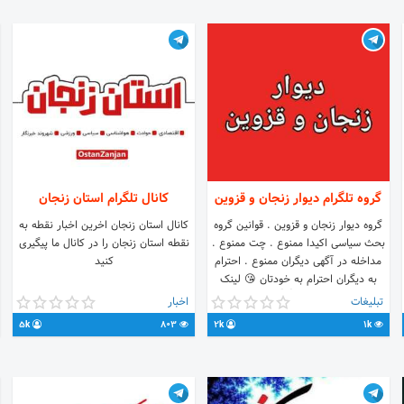
گروه تلگرام دیوار زنجان و قزوین
کانال تلگرام استان زنجان
گروه دیوار زنجان و قزوین . قوانین گروه
کانال استان زنجان اخرین اخبار نقطه به
بحث سیاسی اکیدا ممنوع . چت ممنوع .
نقطه استان زنجان را در کانال ما پیگیری
مداخله در آگهی دیگران ممنوع . احترام
کنید
به دیگران احترام به خودتان 😘 لینک
گروه 👇👇
تبلیغات
اخبار
https://t.me/joinchat/P6b5tFOHiPauyveH48iNDg
5k
803
2k
1k
اطلاعات بیشتر👇 🆔 @group_tabligh1