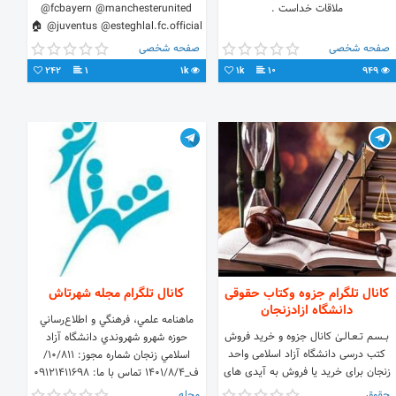
ملاقات خداست .
@fcbayern @manchesterunited
@juventus @esteghlal.fc.official 🏠
قیطول * زنجان * حصارک
صفحه شخصی
صفحه شخصی
242
1
1k
1k
10
949
کانال تلگرام جزوه وکتاب حقوقی
کانال تلگرام مجله شهرتاش
دانشگاه ازادزنجان
ماهنامه علمي، فرهنگي و اطلاع‌رساني
بـــسـم تــعــالــیٰ کانال جزوه و خرید فروش
حوزه شهرو شهروندي دانشگاه آزاد
کتب درسی دانشگاه آزاد اسلامی واحد
اسلامي زنجان شماره مجوز: ١٠/٨١١/
زنجان برای خرید یا فروش به آیدی های
ف_١٤٠١/٨/٤ تماس با ما: ٠٩١٢١٤١١٦٩٨
زیر پیام دهید @afrasil6132
نشاني اينترنتي: shahrtashi.ir
حقوق
مجله