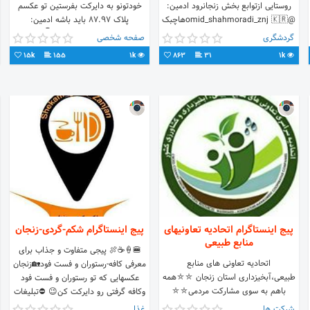
روستایی ازتوابع بخش زنجانرود ادمین:
خودتونو به دایرکت بفرستین تو عکسم
@omid_shahmoradi_znj 🇰🇷هاچبک
پلاک ۸۷.۹۷ باید باشه ادمین:
رایدرز زنجان🇰🇷
@omid_shahmoradi_znj 👇عکساتونو
گردشگری
صفحه شخصی
@hatchback_riders_zanjan
به آیدی زیر بفرستید👇
15k
155
1k
863
31
1k
پیج اینستاگرام اتحادیه تعاونیهای
پیج اینستاگرام شکم-گردی-زنجان
منابع طبیعی
🍔🍦☕🍖 پیجی متفاوت و جذاب برای
اتحادیه تعاونی های منابع
معرفی کافه-رستوران و فست فود🏡زنجان
طبیعی،آبخیزداری استان زنجان ⛤⛤همه
عکسهایی که تو رستوران و فست فود
باهم به سوی مشارکت مردمی⛤⛤
وکافه گرفتی رو دایرکت کن😉 ⛔تبلیغات
نداریم⛔
شرکت ها
غذا