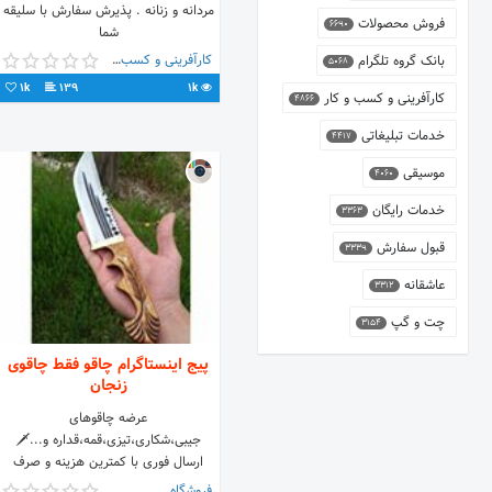
مردانه و زنانه . پذیرش سفارش با سلیقه
فروش محصولات
6690
شما
کارآفرینی و کسب و کار
بانک گروه تلگرام
5068
1k
139
1k
کارآفرینی و کسب و کار
4866
خدمات تبلیغاتی
4417
موسیقی
4060
خدمات رایگان
3363
قبول سفارش
3339
عاشقانه
3312
چت و گپ
3154
پیج اینستاگرام چاقو فقط چاقوی
زنجان
عرضه چاقوهای
جیبی،شکاری،تیزی،قمه،قداره و...🗡
ارسال فوری با کمترین هزینه و صرف
وقت به تمامی نقاط کشور🚛✈ شماره
فروشگاه