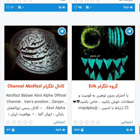
12
0
1k
9k
0
986
گروه تلگرام Erik
کانال تلگرام Channel Abolfazl
با احترام بدون توهین به قومیت و
Abolfazl Babaei Abol Alpha Official
اعتقادات خوش باشید ، خاص باشید👽❤️
Channel . Iran's position ; Zanjan ,
💥 ارتباط با ادمین : @majidpbx
Abol Alpha . ⋆ کانال رسمی ابوالفضل
بابائی ؛ ابوال آلفا . ⋆ موقعیت ایران ؛
زنجان ، ابوال آلفا . ⋆ شماره تماس :
اجتماعی
اجتماعی
4237 295 0938
32
659
977
1k