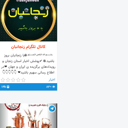
کانال تلگرام زنجانبان
﷽ 🌐با زنجانبان بروز
باشید.🌐 ✔پوشش اخبار استان زنجان و
رویدادهای برگزیده ی ایران و جهان ❤در
اطلاع رسانی سهیم باشید❤ 👇👇👇👇👇
@modirzanjan
اخبار
14k
830