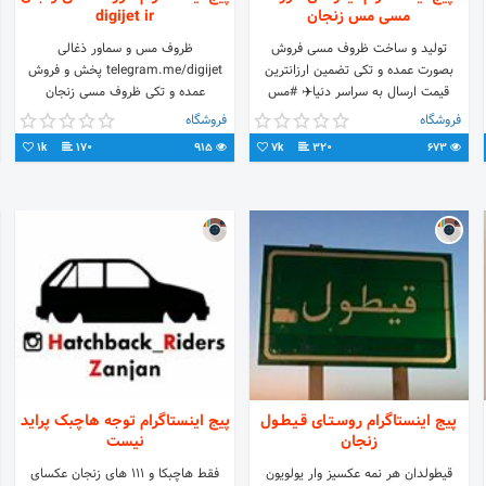
مسی مس زنجان
digijet ir
تولید و ساخت ظروف مسی فروش
ظروف مس و سماور ذغالی
بصورت عمده و تکی تضمین ارزانترین
telegram.me/digijet پخش و فروش
قیمت ارسال به سراسر دنیا✈️ #مس
عمده و تکی ظروف مسی زنجان
#مس_زنجان #ظروف_مسی
09104152307 ظروف مسی اصفهان
فروشگاه
فروشگاه
#ظروف_مسی_زنجان #mes #copper
دیجی جت digijet.ir
1k
170
915
7k
320
673
zorofemesizanjan
پیج اینستاگرام روسـتـای قـیـطـول
پیج اینستاگرام توجه هاچبک پراید
زنجان
نیست
قیطولدان هر نمه عکسیز وار یولویون
فقط هاچبکا و ۱۱۱ های زنجان عکسای