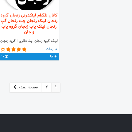
کانال تلگرام لینکدونی زنجان گروه
زنجان لینک زنجان چت زنجان گپ
زنجان لینک یاب زنجان گروه یاب
زنجان
لینک گروه زنجان اوشاخلاری | گروه زنجان
بکس | گروه زنجان بازاری | گروه تلگرام
تبلیغات
دانشگاه زنجان | گپ زنجانی ها | گروه
1k
9k
دخترپسرای زنجان . جهت تبلیغ لینک
خود به آیدی زیر پیام بدین.
@poshtiban_linkdoni
1
2
صفحه بعدی