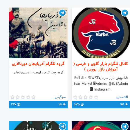
کانال تلگرام بازار گاوی و خرسی (
گروه تلگرام آذربایجان دورنالاری
آموزش بازار بورس )
گروه چت تبریز، ارومیه،اردبیل،زنجان.
🌐آموزش بازار سرمایه🐮⚔️🐻 📈Bull &
Bear Market 🖥Admin: @BvBAdmin
🅾️ Instagram:
www.instagram.com/BvBMarket
اقتصادی
سرگرمی
32k
2k
535
911