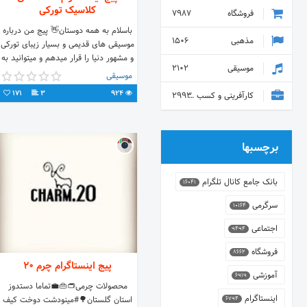
کلاسیک تورکی
فروشگاه
7987
باسلام به همه دوستان👋 پیج من درباره
مذهبی
1506
موسیقی های قدیمی و بسیار زیبای تورکی
و مشهور دنیا را قرار میدهم و میتوانید به
موسیقی
2102
آن ها گوش کنید و مشاهده کنید.🔥
موسیقی
171
3
924
کارآفرینی و کسب و کار
2993
برچسبها
بانک جامع کانال تلگرام
16041
سرگرمی
10164
اجتماعی
9494
فروشگاه
8662
پیج اینستاگرام چرم 20
آموزشی
6919
محصولات چرمی👝👜💼تماما دستدوز
اینستاگرام
استان گلستان🌳#مینودشت دوخت کیف
6794