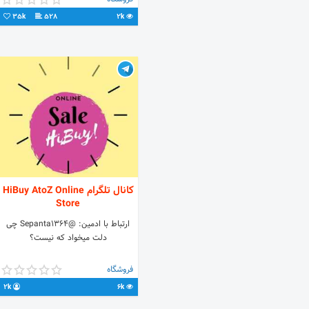
تماس ۰۹۳۶۸۳۹۸۷۰
35k
528
2k
کانال تلگرام HiBuy AtoZ Online
Store
ارتباط با ادمین: @Sepanta1364 چی
دلت میخواد که نیست؟⁦
فروشگاه
2k
6k