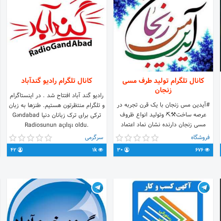
کانال تلگرام تولید طرف مسی
کانال تلگرام رادیو گندآباد
زنجان
رادیو گند آباد افتتاح شد . در اینستاگرام
#آیدین مس زنجان با یک قرن تجربه در
و تلگرام منتظرتون هستیم. طنزها به زبان
عرصه ساخت⚒️⛏️ وتولید انواع ظروف
ترکی برای ترک زبانان دنیا Gəndabad
مسی زنجان دارنده نشان نماد اعتماد
Radiosunun açılışı oldu.
طلایی🎖️🏆 فروش آنلاین 🖥️ومشتری
İnstaqramda və teleqramda sizi
فروشگاه
سرگرمی
مداری جهت دریافت اطلاعات و قیمت با
gözləyirik. Dünyanın türkdilliləri üçün
42
1k
30
676
ادمین در ارتباط باشید 👇👇
Türk yumoru
09351461021