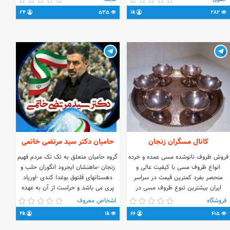
@rana_1999sh @amirkarami1380
24
535
1k
282
@Amir_h_bhr ادمین خرید و فروش
کتاب : @unAzad138
کانال مسگران زنجان
حامیان دکتر سید مرتضی خاتمی
فروش ظروف نانوشده مسی عمده و خرده
گروه حامیان متعلق به تک تک مردم فهیم
انواع ظروف مسی با کیفیت عالی و
زنجان -ماهنشان ایجرود انگوران حلب و
منحصر بفرد کمترین قیمت در سراسر
دهستانهای قلتوق بوغدا کندی -اوریاد
ایران بیشترین تنوع ظروف مسی در
پری می باشد و حراست از آن به عهده
فضای مجازی و ایران سفارشات
همه اعضای محترم می باشد هستیم بر
فروشگاه
اشخاص معروف
@mohsenzxl @mesgaranzn لینک
آن عهد که بستیم
4k
1k
66
615
غرفه مسگران زنجان در سایت باسلام
.me/joinchat/C2yWxT8JumuxopVOHXoKOA
https://basalam.com/mesgaranzn