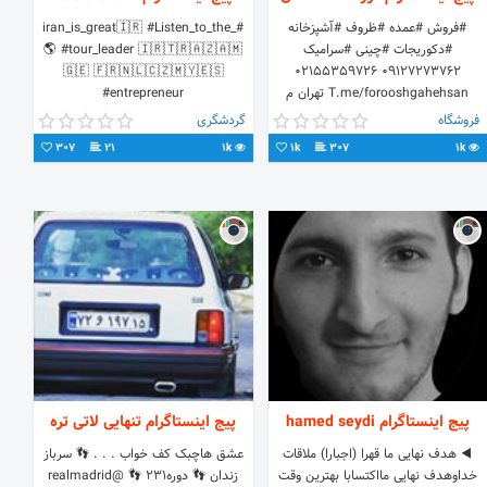
#فروش #عمده #ظروف #آشپزخانه
#iran_is_great🇮🇷 #Listen_to_the_
#دکوریجات #چینی #سرامیک
🌎 #tour_leader 🇮🇷🇹🇷🇦🇿🇦🇲
🇬🇪 🇫🇷🇳🇱🇨🇿🇲🇾🇪🇸
09127273762 02155359726
T.me/forooshgahehsan تهران م
#entrepreneur
شوش خ صابونیان پاساژایرانیان ط مثبت
Shahi.adele@gmail.com
فروشگاه
گردشگری
یک پ52
307
21
1k
1k
307
1k
پیج اینستاگرام hamed seydi
پیج اینستاگرام تنهایی لاتی تره
◀️ هدف نهایی ما قهرا (اجبارا) ملاقات
عشق هاچبک کف خواب . . . 👣 سرباز
خداوهدف نهایی مااکتسابا بهترین وقت
زندان 👣 دوره۲۳۱ 👣 @realmadrid