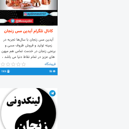
کانال تلگرام آیدین مس زنجان
آیدین مس زنجان با سال‌ها تجربه در
زمینه تولید و فروش ظروف مسی و
برنجی زنجان در خدمت تمامی هم میهن
های عزیز در تمام نقاط دنیا می باشد ،
آیدین مس یکی از بزرگترین مجموعه
فروشگاه
های تولید و فروش ظروف مسی زنجان
178
1k
میباشد که با محصولات خود به صورت
کلی وجزئی در سطح کشور عزیزمان فعال
میباشد " قابل توجه عزیزان : تمامی
محصولات فروشگاه به قیمت کارخانه
عرضه می‌شوند" @Mesaydin 🆔
@aydinmess_admin