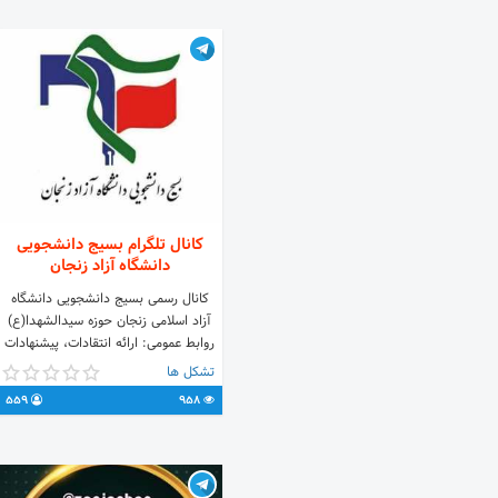
کانال تلگرام بسیج دانشجویی
دانشگاه آزاد زنجان
کانال رسمی بسیج دانشجویی دانشگاه
آزاد اسلامی زنجان حوزه سیدالشهدا(ع)
روابط عمومی: ارائه انتقادات، پیشنهادات
و پیگیری‌ مطالبات و مشکلات دانشجویان
تشکل ها
@azu_basij
559
958