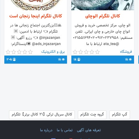
کانال تلگرام الوچای
کانال تلگرام اینجا زنجان است
الو چای، مرکز تخصصی خرید و فروش
🙏🏻بزرگترین اجتماع زنجانی ها در
انواع چای خارجی و چای ایرانی. تلفن
تلگرام 👈 ارتباط با ادمین: 🆔
مستقیم: 09120237958-02155169402
@injazanjan 👈 رزرو آگهی: 🆔
@ata_tea ارتباط با ما
@ads_injazanjan 💟اینستاگرام:
www.atatea.com
https://goo.gl/wQn2ty کد ساماندهي
فروشگاه
برق و الکترونیک
http://t.me/itdmcbot?
30k
1k
1k
1k
start=zanjandili
گپ تلگرام
گروه چت تلگرام
کانال سریال ترکی【21 کانال برتر】تلگرام
تعرفه های آگهی
تماس با ما
درباره ما