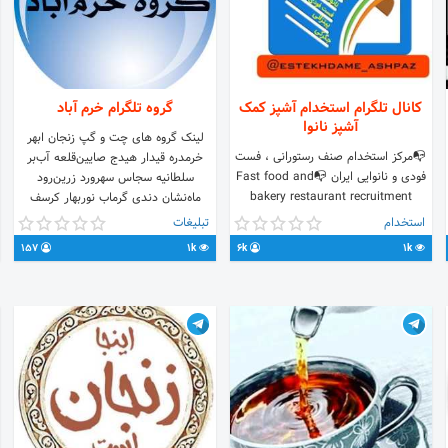
کانال تلگرام استخدام آشپز کمک
گروه تلگرام خرم آباد
آشپز نانوا
لینک گروه های چت و گپ زنجان ابهر
📭مرکز استخدام صنف رستورانی ، فست
خرمدره قیدار هیدج صایین‌قلعه آب‌بر
فودی و نانوایی ایران 📭Fast food and
سلطانیه سجاس سهرورد زرین‌رود
bakery restaurant recruitment
ماه‌نشان دندی گرماب نوربهار کرسف
center in Iran کانال خریدوفروش
زرین‌آباد ارمغانخانه چورزق حلب نیک‌پی
استخدام
تبلیغات
تجهیزات رستورانی و...↪ @vasayelekar
157
1k
6k
1k
راهنمای جستجو:⬇️
@estekhdame_naneva واحد تبلیغات
و سفارشات ↘️ @iraan_robot