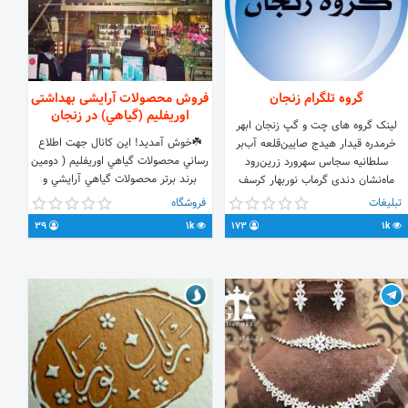
گروه تلگرام زنجان
فروش محصولات آرایشی بهداشتی
اوریفلیم (گياهي) در زنجان
لینک گروه های چت و گپ زنجان ابهر
☘️خوش آمديد! اين كانال جهت اطلاع
خرمدره قیدار هیدج صایین‌قلعه آب‌بر
رساني محصولات گياهي اوريفليم ( دومين
سلطانیه سجاس سهرورد زرین‌رود
برند برتر محصولات گياهي آرايشي و
ماه‌نشان دندی گرماب نوربهار کرسف
بهداشتي) تشكيل شده. درصورت هرگونه
زرین‌آباد ارمغانخانه چورزق حلب نیک‌پی
تبلیغات
فروشگاه
سوال يا سفارش محصول به اينجانب پيام
جهت تبلیغات به آیدی زیر پیام بدین👇👇
39
1k
173
1k
بديد. 📦 ارسال محصول در زنجان رايگان
👇 @poshtiban_linkdoni
ميباشد📦