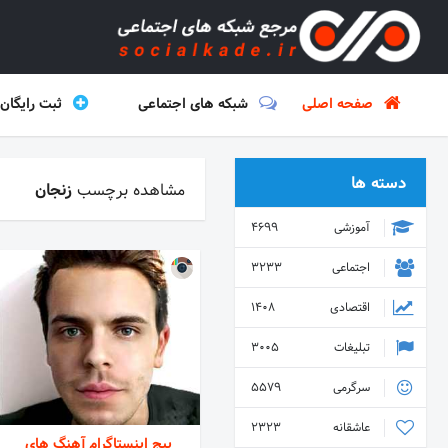
صفحه اصلی
شبکه های اجتماعی
ثبت رایگان
دسته ها
مشاهده برچسب
زنجان
آموزشی
4699
اجتماعی
3233
اقتصادی
1408
تبلیغات
3005
سرگرمی
5579
عاشقانه
2323
پیج اینستاگرام آهنگ های