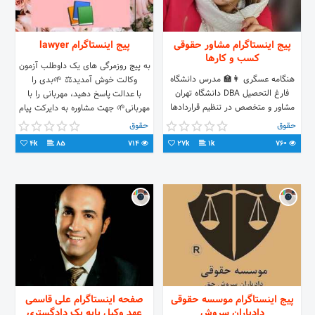
پیج اینستاگرام مشاور حقوقی
پیج اینستاگرام lawyer
کسب و کارها
به پیج روزمرگی های یک داوطلب آزمون
هنگامه عسگری 👩‍🏫 مدرس دانشگاه
وکالت خوش آمدید⚖️ 🌱بدی را
فارغ التحصیل DBA دانشگاه تهران
با عدالت پاسخ دهید، مهربانی را با
مشاور و متخصص در تنظیم قراردادها
مهربانی🌱 جهت مشاوره به دایرکت پیام
موسسه کار وکسب ویرا (یاور⚖ حقوقی
دهید👌 برنامه ریزی کاملا رایگان هدف
حقوق
حقوق
شما) ۲۲۳۸۳۱۰۰_۲۲۳۸۳۲۰۰
این پیج پیشرفت شماست بدون هیچ
4k
85
714
27k
1k
760
هزینه ای پس ما را حمایت کنید #وکالت
پیج اینستاگرام موسسه حقوقی
صفحه اینستاگرام علی قاسمی
دادیاران سروش
عهد وکیل پایه یک دادگستری