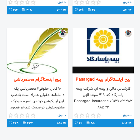
شماره تماس : 02177719337
#منطقه_ویژه_اقتصادی_پتروشیمی
حقوق
حقوق
پاسخگویی به سوالات فقط👇
#بندر_ماهشهر #بندر_امام_خمینی
612
205
790
14k
41
811
پیج اینستاگرام بیمه Pasargad
پیج اینستاگرام محضرباشی
کارشناس مالی و بیمه ای شرکت بیمه
💠کانال حقوقی#محضرباشی یک
پاسارگاد_کد 918 سیف الهی
دانشنامه حقوقی همراه است بانصب
09127069383 Pasargad Insuracne
این اپلیکیشن درتلفن همراه خودیک
88532
مشاورحقوقی درخدمت شماخواهدبود
https://telegram.me/mahzarbashi
حقوق
حقوق
628
237
881
2k
58
894