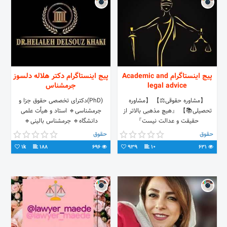
پیج اینستاگرام Academic and
پیج اینستاگرام دکتر هلاله دلسوز
legal advice
جرمشناس
【مشاوره حقوقی⚖️】 【مشاوره
(PhD)دکترای تخصصی حقوق جزا و
تحصیلی📚】 『هیچ مذهبی بالاتر از
جرمشناسی🔹 استاد و هیأت علمی
حقیقت و عدالت نیست』
دانشگاه🔹 جرمشناس بالینی🔹
متخصص خشونت خانگی🔹 رتبه ۱ و
حقوق
حقوق
ممتاز ارشد و دکتری🥇 💍
1k
188
696
939
10
631
Dr.Meysam.Yousefi⚖️