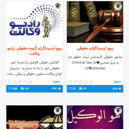
پیج اینستاگرام حقوقی
پیج اینستاگرام گروه حقوقی رادیو
وکالت
مشاور حقوقی کارشناس ارشد حقوق جزا
#وکیل_حقوقی #وکیل_با_تجربه امور
و جرم شناسی🕊⚖️ Criminal law
حقوقی خود را به ما بسپارید. پذیرش
attorney📚⚖️
انواع وکالت،دعاوی حقوقی و ملکی، ماده
۱۰۰، 📞021-88705123
حقوق
حقوق
65k
117
892
1k
27
815