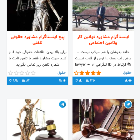
اینستاگرام مشاوره قوانین کار
پیج اینستاگرام مشاوره حقوقی
وتامین اجتماعی
تلفنی
خانه بدوشان را غم سیلاب نیست...
برای بالا بردن اطلاعات حقوقی خود فالو
ماهی لب بسته را ترس از قلاب نیست
کنید جهت مشاوره فقط با تلفن ثابت با
📚 ارتباط در ID تلگرامی ↙ ✒ lawyer
شماره تلفن زیر تماس بگیرید
✒ ‏
۹۰۹۹۰۷۷۱۲۸ ساعت تماس: ۱۳ الی ۱۴
حقوق
حقوق
ظهر ۱۸ الی ۲۱ عصر
18k
83
1k
1k
126
1k