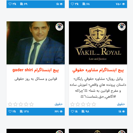
3k
69
1k
3k
68
750
پیج اینستاگرام مشاوره حقوقي
پیج اینستاگرام gader shiri
وكيل رويال▫️ مشاوره حقوقي رايگان▫️
قوانین و مسائل به روز حقوقی
داستان پرونده هاي واقعي▫️ اموزش ساده
و مفرح قوانين به شما▫️ ⚖️"چراكه
#اگاهي_حق_شماست!"⚖️
@vakil_royal_business
حقوق
حقوق
2k
138
661
1k
98
1k