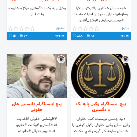
هجده سال همکاری باشرکتها بانکها
وکیل پایه یک دادگستری مرکز/مشاوره با
وسازمانها دارای مجوز از امارات متحده
وقت قبلی
#موسسه_حقوقی #وکیل_آنلاین
حقوق
حقوق
1k
63
964
888
92
661
پیج اینستاگرام وکیل پایه یک
پیج اینستاگرام دانستنی های
دادگستری
حقوقی
داود چشمی نويسنده كتب حقوقی
#کارشناس_حقوقی #قضاوت
وکیل_ملکی وکیل_حقوقی وکیل_کیفری با
#دادگستری #وکالت #حقوق
18 سال سابقه كار گروه وكلاي حكمت
#مشاوره_حقوقی #خانواده