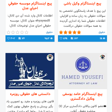
پیج اینستاگرام وکیل باشی
پیج اینستاگرام موسسه حقوقي
احياي عدل
این پیج با هدف پاسخگویی تخصصی به
اطلاعات کانال وارد شده آی دی کانال:
سوالات حقوقی به زبان ساده و افزایش
ehyayeadll عنوان کانال: موسسه
اطلاعات حقوقی شما راه اندازی گردیده
حقوقي احياي عدل توضیحات کانال:
به همه سوالات حقوقی درکامنت
مؤسسه حقوقی احياي عدل تخصص در
پاسخگوهستم
حقوق
حقوق
امور جلب و وصول مطالبات وكالت و
302
74
953
84k
163
1k
طرح دعوی در امور کیفری،حقوقی،ثبتي
و حسبي شناسايي وكشف اموال
بدهكاران ٠٩١٢٢٥٤٧٤٨٥
@ehyayeadll
پیج اینستاگرام حامد یوسفی
دانستنی های حقوقی روزمره
وڪیل دادگستری
قانون های روزمره و مفید رو تصویری یاد
💼عضو کانون وکلای دادگستری مرکز ✉️
بگیر پرسش و پاسخ حقوقی بهتون کمک
مشاوره حقوقی آنلاین
میشه تا خیلی جاها که ساده از حقتون