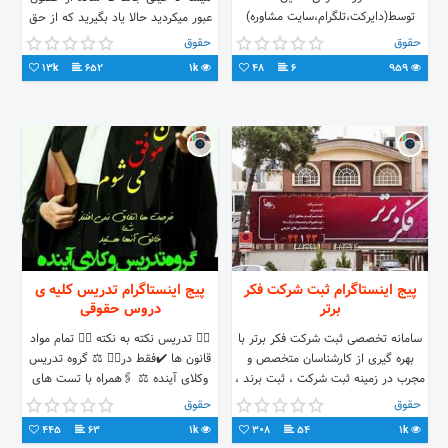
توسط(دایرکت،تلگرام،سایت مشاوره)
عبور میکردید حالا یاد بگیرید که از حق
💯نکات کلیدی حقوقی در پیج ارائه
و حقوق خودتون بیشتر بدونید
حقوق
حقوق
میشود Telegram ID⏩️YousefiLawyer
اینستاگرام ما : adljooyan
13k
652
1k
48
6
959
پیج اینستاگرام ثبت شرکت فکر
پیج اینستاگرام تدریس کلیه ی
برتر
دروس حقوقی
سامانه تخصصی ثبت شرکت فکر برتر با
✍🏻 تدریس نکته به نکته 👈🏻 تمام مواد
بهره گیری از کارشناسان متخصص و
قانون ها ✔️فقط در👇🏻 ⚖ گروه تدریس
مجرب در زمینه ثبت شرکت ، ثبت برند ،
وکلای آینده ⚖ 🖇همراه با تست های
ثبت تغییرات و تصمیمات شرکت فعالیت
کلیدی
حقوق
حقوق
دارد. 021-42143
445
63
1k
308
54
1k