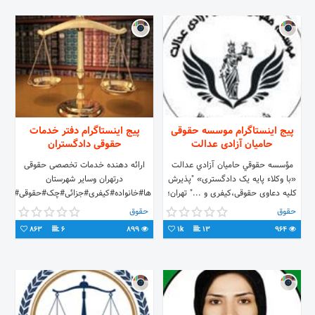
پیج اینستاگرام موسسه حقوقی
پیج اینستاگرام دفتر خدمات
حامیان آزادی عدالت
حقوقی دادگستران
مؤسسه حقوقي حاميان آزادي عدالت
ارائه دهنده خدمات تخصصی حقوقی
«با وکلاء پایه یک دادگستری» "پذیرش
درتهران وسایر شهرستان
کلیه دعاوی حقوقی،کیفری و ..." تهران؛
ها#خانواده#کیفری#جزائی#چک#حقوقی#کانو
خ شریعتی،خ دولت، پ۵۱۸ ، ط۱، وA3
وکلا مرکز 02155862042
حقوق
حقوق
021_22637637
863
6
899
1k
13
964