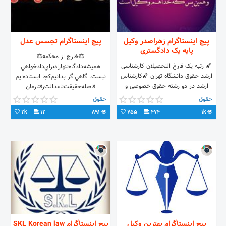
پیج اینستاگرام زهراصدر وکیل
پیج اینستاگرام تجسس عدل
پایه یک دادگستری
⚖️خارج از محکمه⚖️
🌠 رتبه یک فارغ التحصیلان کارشناسی
هميشه‌دادگاه‌تنها‌راه‌براي‌دادخواهي‌
ارشد حقوق دانشگاه تهران 🌠کارشناس
نيست. گاهي‌اگر بدانيم‌كجا ايستاده‌ایم‌
ارشد در دو رشته حقوق خصوصی و
فاصله‌حقيقت‌تا‌عدالت‌رفتارمان‌
حقوق نفت و گاز مدیر موسسه حقوقی
دقيقاهمان‌حق‌است.
حقوق
حقوق
برهان قائم 🌠
2k
12
891
755
474
1k
پیج اینستاگرام بهترین وکیل
پیج اینستاگرام SKL Korean law