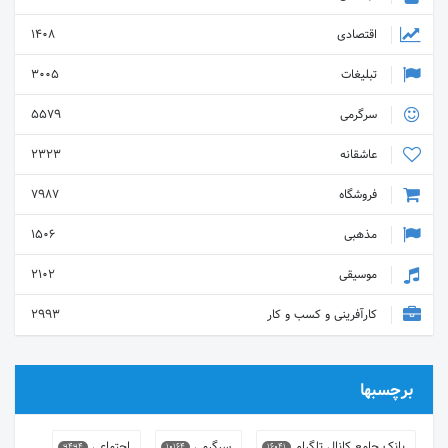
اقتصادی
1408
تبلیغات
3005
سرگرمی
5579
عاشقانه
2323
فروشگاه
7987
مذهبی
1506
موسیقی
2102
کارآفرینی و کسب و کار
2993
برچسبها
بانک جامع کانال تلگرام
سرگرمی
اجتماعی
9494
10164
16041