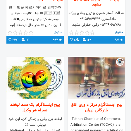
مشهد
💢한국 법을 페르시아어로 번역하
عدالت گستر هامون بهترین وکلای پایک
다.💢 🇰🇷 🇮🇷 . ❌ترجمه قوانین
دادگستری ۰۹۱۵۴۵۶۹۲۱۹ -
موضوعه کره جنوبی به فارسی❌💯 .
05136065768 وکیل حقوقی مشهد
قانون مدنی ⬅ «در حال ترجمه» {تیم
وکیل کیفری مشهد وکیل خانواده مشهد
ترجمه عدالت پژوه}
حقوق
حقوق
#حقوقی#خانواده#کیفری
247
13
897
28k
140
981
پیج اینستاگرام مرکز داوری اتاق
پیج اینستاگرام یک سبد لبخند
بازرگانی تهران
همراه هر وکیل
Tehran Chamber of Commerce
لبخند بزن وکیل و زندگی کن، این خود
Arbitration Centre (TCCAC) is an
نیایش است 😊
independent non-profit arbitration
#چالش_ملی_لبخند_وکیل National