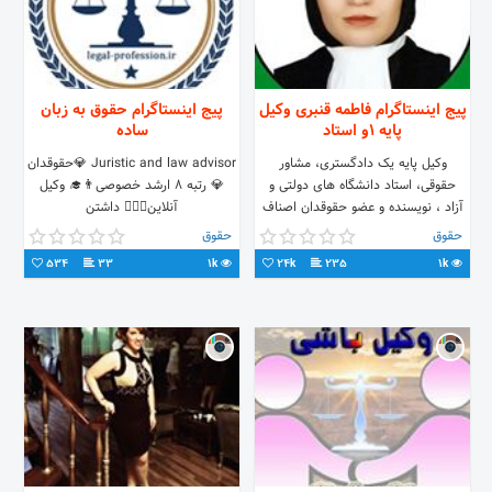
پیج اینستاگرام فاطمه قنبری وکیل
پیج اینستاگرام حقوق به زبان
پایه 1و استاد
ساده
وکیل پایه یک دادگستری، مشاور
Juristic and law advisor 💎حقوقدان
حقوقی، استاد دانشگاه های دولتی و
💎 رتبه ۸ ارشد خصوصی👨‍🎓 وکیل
آزاد ، نویسنده و عضو حقوقدان اصناف
آنلاین👨🏻‍⚖️ داشتن
رایانه ای استان البرز تلفن تماس با
اطلاعات‌حقوقی‌وسیع‌حق‌ شماست💪🏻
حقوق
حقوق
وکیل: 09121612869
سوالات‌خودتون‌ رو در دایرکت ‌مطرح‌کنید
534
33
1k
24k
235
1k
🧐