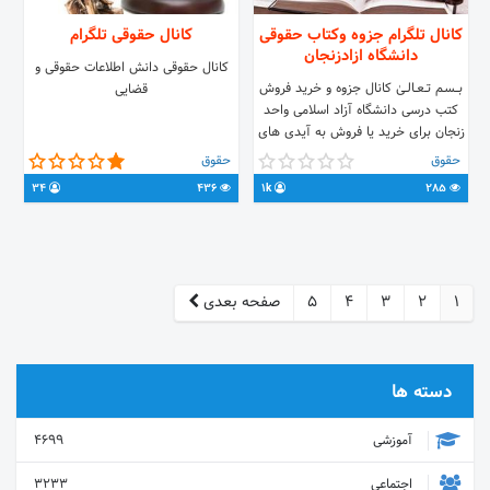
کانال تلگرام جزوه وکتاب حقوقی
کانال حقوقی تلگرام
دانشگاه ازادزنجان
کانال حقوقی دانش اطلاعات حقوقی و
بـــسـم تــعــالــیٰ کانال جزوه و خرید فروش
قضایی
کتب درسی دانشگاه آزاد اسلامی واحد
زنجان برای خرید یا فروش به آیدی های
زیر پیام دهید @afrasil6132
حقوق
حقوق
@rana_1999sh @amirkarami1380
34
436
1k
285
@Amir_h_bhr ادمین خرید و فروش
کتاب : @unAzad138
1
2
3
4
5
صفحه بعدی
دسته ها
آموزشی
4699
اجتماعی
3233