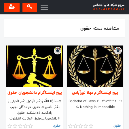
مشاهده دسته
حقوق
پیج اینستاگرام مهلا نورآبادی
پیج اینستاگرام دانشجویان حقوق
﷽ Bachelor of Laws
⚖️حَسْبُنَا اللَّهُ وَنِعْمَ الْوَکیل نِعْمَ الْمَولى‌ وَ
⚖️ Nothing is impossible
نِعْمَ النَصیر⚖️ حقوق خواندگان نجيب
زادگانند #دانشکده_حقوق
#دانشجویان_حقوق #وکالت #قضاوت
حقوق
حقوق