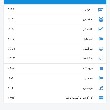
آموزشی
4699
اجتماعی
3233
اقتصادی
1408
تبلیغات
3005
سرگرمی
5579
عاشقانه
2323
فروشگاه
7987
مذهبی
1506
موسیقی
2102
کارآفرینی و کسب و کار
2993