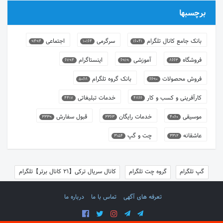
برچسبها
بانک جامع کانال تلگرام
سرگرمی
اجتماعی
9494
10164
16041
فروشگاه
آموزشی
اینستاگرام
6794
6919
8662
فروش محصولات
بانک گروه تلگرام
5068
6690
کارآفرینی و کسب و کار
خدمات تبلیغاتی
4417
4866
موسیقی
خدمات رایگان
قبول سفارش
3339
3363
4060
عاشقانه
چت و گپ
3154
3312
گپ تلگرام
گروه چت تلگرام
کانال سریال ترکی【21 کانال برتر】تلگرام
تعرفه های آگهی
تماس با ما
درباره ما