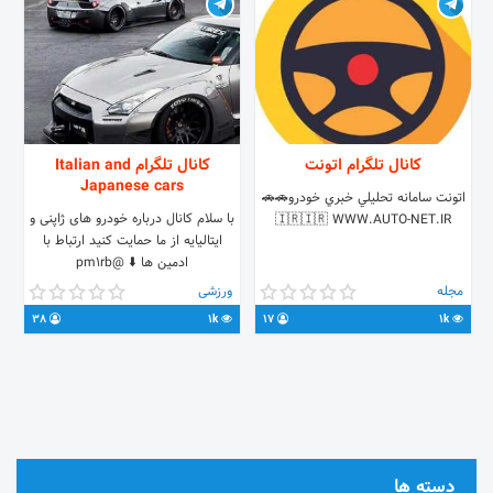
کانال تلگرام اتونت
کانال تلگرام Italian and
Japanese cars
اتونت سامانه تحليلي خبري خودرو🚗🚗
با سلام کانال درباره خودرو های ژاپنی و
🇮🇷🇮🇷 WWW.AUTO-NET.IR
ایتالیایه از ما حمایت کنید ارتباط با
ادمین ها ⬇️ @pm1rb
@Shahryar_274
مجله
ورزشی
38
1k
17
1k
دسته ها