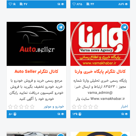
#سقف_کهکشانی اطلاعات بیشتر در
انرژی A++
1k
47
1k
825
44
889
کانال تلگرام پایگاه خبری وارنا
کانال تلگرام Auto Seller
پایگاه رسمی خبری تحلیلی وارنا شماره
مرجع رسمی خرید و فروش خودرو با
مجوز : ۸۳۵۲۳ ارتباط و ارسال خبر:
خرید خودرو تخفیف بگیرید با فروش
@varna_admin
خودرو کمیسیون دریافت نمایید رایگان
Www.varnakhabar.ir سایت وار
خودرو خود را آگهی کنید
🔴لینک کانال 👇
اخبار
خودرو و موتور
https://t.me/joinchat/AAAAAEJfEG4We3zuiudpDA
50
1k
13k
1k
@varna_tabligh