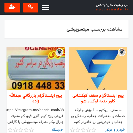
مشاهده برچسب
میتسوبیشی
پیج اینستاگرام سقف کهکشانی
پیج اینستاگرام بازرگاني عبدالله
کاور بدنه لوکس شو
زاده
ما سعی می‌کنیم با آموزش و ارائه
https://telegram.me/baneh_coolr/19
خدمات و محصولات جذاب، رانندگی‌ رو
فروش ویژه کولر گازی فوق کم مصرف ا
جذاب و خودرو‌تون رو خاص‌تر کنیم
جنرال وکم مصرف میتسوبیشی با گارانتی
9020125525-02188679584
و نصب رایگان تحویل درمحل با گرید
خودرو و موتور
فروشگاه