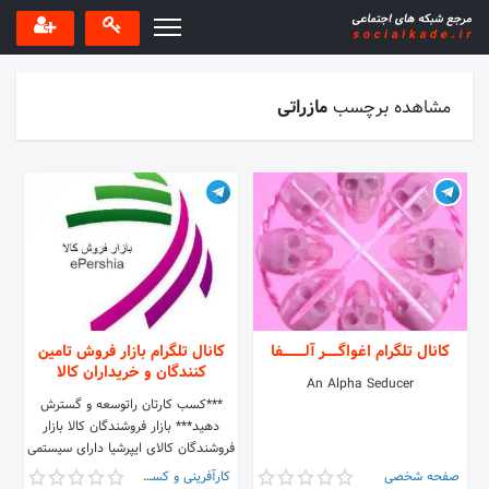
مشاهده برچسب
مازراتی
کانال تلگرام اغواگــــــر آلــــــــــفا
کانال تلگرام بازار فروش تامین
کنندگان و خریداران کالا
An Alpha Seducer
***کسب کارتان راتوسعه و گسترش
دهید*** بازار فروشندگان کالا بازار
فروشندگان کالای ایپرشیا دارای سیستمی
جامع می باشد که با فعال سازی یک
صفحه شخصی
کارآفرینی و کسب و کار