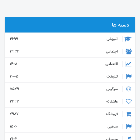
فروشندگان با استفاده از نقشه گوگل
(Google Maps). 6) - نمایش کلیه
فروشندگان در یک صفحه. 7) - نمایش
رسانه های اجتماعی فروشندگان در
دسته ها
صفحه اختصاصی شان. 8) - امکان
تماس خریداران با فروشندگان از طریق
آموزشی
4699
ارسال پیام کوتاه. 9) - مشاهده
فروشندگان از طریق جستجوی نام کالا و
اجتماعی
3233
شهر. 10) - امکان تعریف یک روش حمل
و نقل اختصاصی کالا توسط فروشنده با
اقتصادی
1408
توجه به کد کشور, استان, شهر و منطقه.
تبلیغات
3005
سرگرمی
5579
عاشقانه
2323
فروشگاه
7987
مذهبی
1506
موسیقی
2102