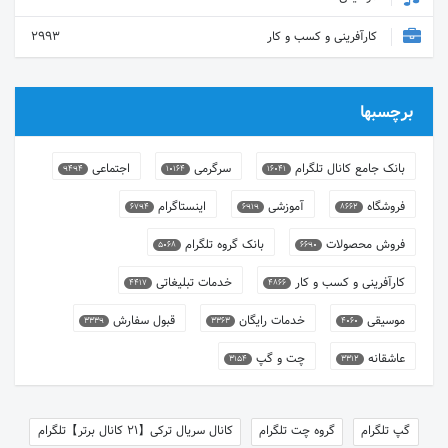
کارآفرینی و کسب و کار
2993
برچسبها
بانک جامع کانال تلگرام
سرگرمی
اجتماعی
9494
10164
16041
فروشگاه
آموزشی
اینستاگرام
6794
6919
8662
فروش محصولات
بانک گروه تلگرام
5068
6690
کارآفرینی و کسب و کار
خدمات تبلیغاتی
4417
4866
موسیقی
خدمات رایگان
قبول سفارش
3339
3363
4060
عاشقانه
چت و گپ
3154
3312
گپ تلگرام
گروه چت تلگرام
کانال سریال ترکی【21 کانال برتر】تلگرام