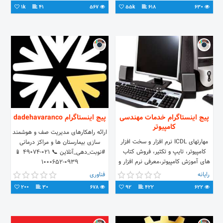
مناسب برای انواع کاربری ها
1k
41
567
55k
618
630
پیج اینستاگرام خدمات مهندسی
پیج اینستاگرام dadehavaranco
کامپیوتر
ارائه راهکارهای مدیریت صف و هوشمند
مهارتهای ICDL نرم افزار و سخت افزار
سازی بیمارستان ها و مراکز درمانی
کامپیوتر، تایپ و تکثیر، فروش کتاب
#نوبت_دهی_آنلاین 📞 021-49074 📱
های آموزش کامپیوتر،معرفی نرم افزار و
0939-1000652
مطالب کامپیوتر در وبلاگ، اینستاگرام،
رایانه
فناوری
فیسبوک
200
30
678
92
422
622