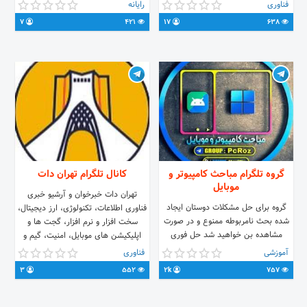
خدمات تایپ و تکثیر
هوش‌مصنوعی و غیره از معتبرترین منابع
فناوری
رایانه
خارجی.
7
421
17
638
گروه تلگرام مباحث کامپیوتر و
کانال تلگرام تهران دات
موبایل
تهران دات خبرخوان و آرشیو خبری
گروه برای حل مشکلات دوستان ایجاد
فناوری اطلاعات، تکنولوژی، ارز دیجیتال،
شده بحث نامربوطه ممنوع و در صورت
سخت افزار و نرم افزار، گجت ها و
مشاهده بن خواهید شد حل فوری
اپلیکیشن های موبایل، امنیت، گیم و
مشکلات رایانه و موبایل توسط اساتید با
خودرو
آموزشی
فناوری
هزینه » @Noripx در آخر امیدوارم
3
552
2k
757
محیطی خوب برای شما دوستان عزیز
جهت رفع دیوایس های شما ایجاد کرده
باشیم❤️