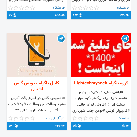
او اس تعمیرات تخصصی سخت افزار و
مینی کیس و مانیتور 09135643249 📲
نرم افزار ارائه خدمات مجازی مانند ممبر
فروشگاه
فروشگاه
031-32750934 ☎
تلگرام،فالور اینستاگرام،فروش vpn
2k
655
182
679
@j_tech_ir_admin⁦ ⬅️⁩ 👨مدیریت:
پرسرعت و اختصاصی و..... Website:
جعفر قضاوی 📍اصفهان، خ نشاط، نبش
mobilevira.ir Admin:
کوچه ۱۵، مجتمع نشاط، واحد ۲.
@mobilevira_admin Admin:
@rezah2004 موبایل ویرا
گروه تلگرام Hightechrayaneh
کانال تلگرام تعویض گلس
آشنایی
#ارائه_انواع_خدمات_کامپیوتری
📣تعویض گلس در اسرع وقت آدرس :
#تعمیرات_لپ_تاپ_گوشی(نرم افزار و
مشهد رسالت بین رسالت ۷۰ و۷۲ همراه
سخت افزار) #فروش_لوازم_جانبی
آشنایی ساعات کاری ۹ الی ۲۲
#کامپیوتر_گوشی #فومن_جنب_شهرداری
09157357322 09376204084 تلفن
رامین قصابی نژاد ☎️☎️☎️
تبلیغات
کارآفرینی و کسب و کار
ثابت 05137327349 05137330886
+989363805530 01334739047
130
647
5k
1k
🆔 @ashnaimobail
#تبلیغات پذیرفته میشود 📊📊📊 👮‍♂
#Group_admin 💢 @Hoseinbarbar