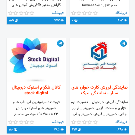
گارانتی معتبر 🔴فروش گوشی های
مدیرکانال : @Raya888
هوشمند زیر قیمت با گارانتی 18 ماهه🔴
09034283652
فروشگاه
فروشگاه
آدرس: کرج، 45 متری گلشهر، خیابان
159
777
0
803
ارغوان شرقی، خیابان 12 متری لاله،
نبش ارکیده شماره تماس: 34267781 -
09333034487 مدیریت: قاسمی
ادمین: @mohammad72g
نمایندگی فروش کارت خوان های
کانال تلگرام استوک دیجیتال
سیار ، نمایندگی بیرک
stock digital
نمایندگی فروش کارتخوان _ تعمیرات نرم
فروشنده مرغوبترین لپ تاب ها و
افزاری و سخت افزاری کامپیوتر _ لوازم
کامپیوتر های استوک وارداتی
جانبی کامپیوتر _ فروش کامپیوتر و لپ
09038001023 مهندس مصباح
تاب
بااطمینان استوک بخرید.ما ضمانت
فروشگاه
فروشگاه
میکنیم
180
785
214
848