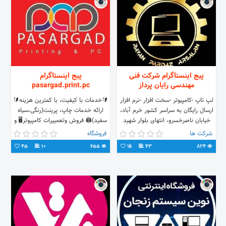
پیج اینستاگرام شرکت فنی
پیج اینستاگرام
مهندسی رایان پرداز
pasargad.print.pc
لپ تاپ -کامپیوتر -سخت افزار -نرم افزار
🔰خدمات با کیفیت، با کمترین هزینه🔰
ارسال رایگان به سراسر کشور خرم آباد،
ارائه خدمات چاپ، پرینت(رنگی،سیاه
خیابان ناصرخسرو، انتهای بلوار شهید
سفید)🖨️ فروش وتعمییرات کامپیوتر🖥️ و
نادمی ۰۶۶-۳۳۲۰۷۲۱۵ ۰۹۱۶۵۵۵۵۶۰۴
لپ تاپ💻 لوازم التحریر✒️ آدرس:لینک
شرکت ها
فروشگاه
طولابی
پایین👇
45
10
655
1k
43
824