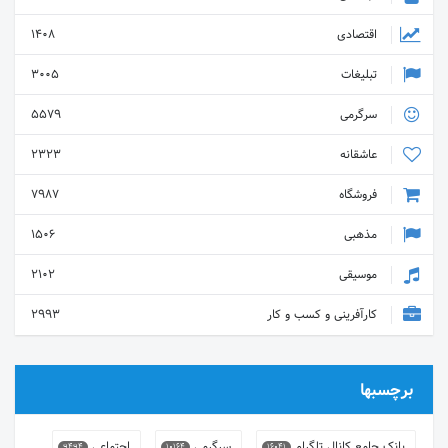
اقتصادی
1408
تبلیغات
3005
سرگرمی
5579
عاشقانه
2323
فروشگاه
7987
مذهبی
1506
موسیقی
2102
کارآفرینی و کسب و کار
2993
برچسبها
بانک جامع کانال تلگرام
سرگرمی
اجتماعی
9494
10164
16041