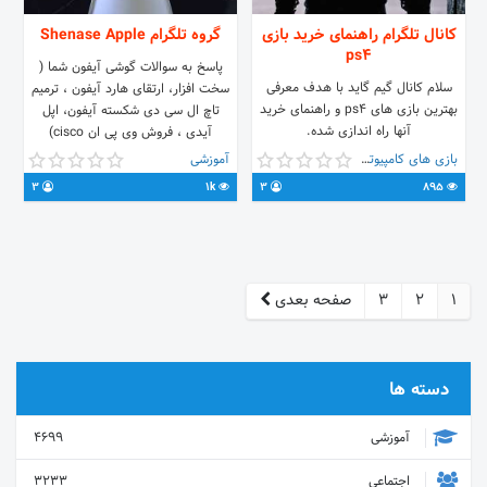
کانال تلگرام راهنمای خرید بازی
گروه تلگرام Shenase Apple
ps4
پاسخ به سوالات گوشی آیفون شما (
سلام کانال گیم گاید با هدف معرفی
سخت افزار، ارتقای هارد آیفون ، ترمیم
بهترین بازی های ps4 و راهنمای خرید
تاچ ال سی دی شکسته آیفون، اپل
آنها راه اندازی شده.
آیدی ، فروش وی پی ان cisco)
بازی های کامپیوتری
آموزشی
3
1k
3
895
1
2
3
صفحه بعدی
دسته ها
آموزشی
4699
اجتماعی
3233