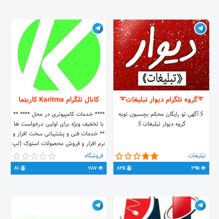
➰گروه تلگرام دیوار تبلیغات➰
کانال تلگرام Karitma كاريتما
🖇آگهی تو رایگان محکم بچسبون تویه
**** خدمات کامپیوتری در محل **** **
گروه دیوار تبلیغات🖇
با تخفیف ویژه برای اولین درخواست ها
** خدمات فنی و پشتیبانی سخت افزار و
نرم افزار و فروش محصولات استوک (لپ
تاپ , کیس , ماشینهای اداری) Phone :
تبلیغات
فروشگاه
09137795949 Instagram :
81
787
82k
29k
instagram.com/karitma_it
Management : Mr Azadi