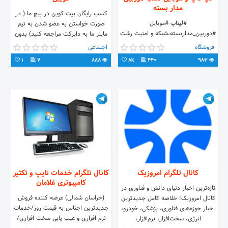
مدار بسته
کسب رایگان بیت کوین در پیج ما ( در
#لپتاپ #موبایل
صورت خواستن به عضو شدن به تیم
#دوربین_مداربسته،شبکه و امنیت‌ رشت
ماینر ما به دایرکت مراجعه کنید) بدون
-مطهری-جنب مسجد چهاربرادران-بن
نیاز به سرمایه و سخت افزار قدرتمند
فروشگاه
اجتماعی
بست سبحانی-ساختمان انا تلگرام :
1
7
888
8k
440
983
@backup1395 013-33344217
09111365431
کانال تلگرام امروزیک
کانال تلگرام خدمات تایپ و تکثیر
کامپیوتری غلامان
تازه‌ترین اخبار دنیای دانش و فناوری در
(خراسان شمالی) عرضه کننده فروش
کانال امروزیک! خلاصه کامل جدیدترین
جدیدترین اجناس به قیمت روز/خدمات
اخبار حوزه‌های فناوری، پزشکی، خودرو،
نرم افزاری و عیب یابی سخت افزاری/
انرژی، سخت‌افزار، نرم‌افزار،