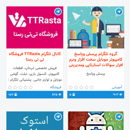
@Ramin_GH
گروه تلگرام پرسش وپاسخ
کانال تلگرام TTRasta فروشگاه
کامپیوتر موبایل سخت افزار ونرم
تی تی رستا
افزار سوالات استارتاپی ومدیریتی
فروش تخصصی لپ‌تاپ، قطعات
پرسش وپاسخ
کامپیوتر، کنسول بازی، تبلت، گوشی
موبایل و لوازم جانبی. پشتیبانی تلگرام :
@ttrastasupport تلفن تماس 👈
آموزشی
فروشگاه
66452570-021 (داخلی 109 - 309)
157
825
5
903
آدرس تی‌تی رستا 👈
www.ttrasta.com