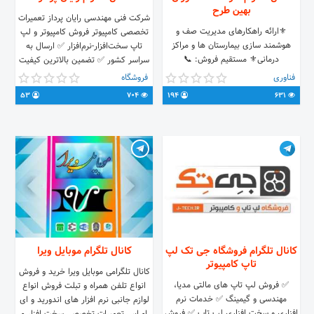
بهین طرح
شرکت فنی مهندسی رایان پرداز تعمیرات
⚜️ارائه راهکارهای مدیریت صف و
تخصصی کامپیوتر فروش کامپیوتر و لپ
هوشمند سازی بیمارستان ها و مراکز
تاپ سخت‌افزار-نرم‌افزار ✅ ارسال به
درمانی⚜️ مستقیم فروش: 📞
سراسر کشور ✅ تضمین بالاترین کیفیت
021_49074 داخلی ۱ 📲
تماس با ما👇🏻 06633207215
فناوری
فروشگاه
0939_1000652 🌐
09165555604 آدرس: خرم‌آباد، خیابان
53
704
194
631
www.dadehavaran.com 🌐
ناصرخسرو، انتهای بلوار شهید نادمی
www.dadehavaran.ir 📩
info@dadehavaran.com واحد
پشتیبانی: 🆔@DadehavaranSupport
واحد فروش: 🆔@DadehavaranSale
کانال تلگرام فروشگاه جی تک لپ
کانال تلگرام موبایل ویرا
تاپ کامپیوتر
کانال تلگرامی موبایل ویرا خرید و فروش
✅ فروش لپ تاپ های مالتی مدیا،
انواع تلفن همراه و تبلت فروش انواع
مهندسی و گیمینگ ✅ خدمات نرم
لوازم جانبی نرم افزار های اندورید و ای
افزاری و سخت افزاری لپ تاپ ✅ فروش