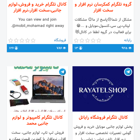
گروه تلگرام کمکرسان نرم افزار و
کانال تلگرام خرید و فروش،لوازم
سخت افزار
جانبی،سخت افزار،نرم افزار
مشکل از شما😣پاسخ از ما😉 مشکلات
You can view and join
لپتاپ،پی سی،کنسول،موبایل و ...😁
@mobil_mohamad right away.
برای فعالیت در گروه لطفا در کانال😻
@C_Team 😻عضو شوید ارتباط با
رایانه
فروشگاه
ادمین👷: @im_just_here0 🎮🎤🎧🔌
126
786
13
925
📲📞📺📡📷 لینک گروه😘:
https://t.me/joinchat/BN9xH1fHdMbb4Ud0NjiCkA
کانال تلگرام فروشگاه رایاتل
کانال تلگرام کامپیوتر و لوازم
جانبی محمد
پخش لوازم جانبی موبایل خرید و فروش
فروش لپ تاپ، لوازم جانبی، سخت
گوشی تعمیرات تخصصی سخت افزار و
افزار، نرم‌افزار با کمترین قیمت ممکن و
نرم افزار تلفن تماس: تماس با