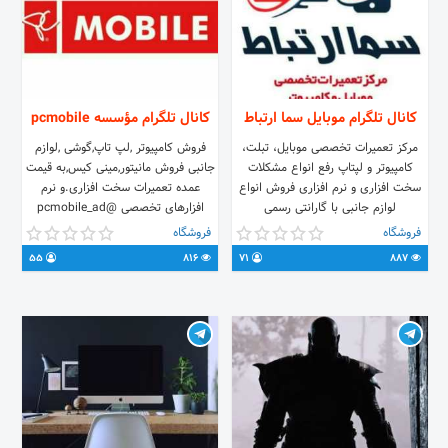
کانال تلگرام موبایل سما ارتباط
کانال تلگرام مؤسسه pcmobile
مرکز تعمیرات تخصصی موبایل، تبلت،
فروش کامپیوتر ,لپ تاپ,گوشی ,لوازم
کامپیوتر و لپتاپ رفع انواع مشکلات
جانبی فروش مانیتور,مینی کیس,به قیمت
سخت افزاری و نرم افزاری فروش انواع
عمده تعمیرات سخت افزاری.و نرم
لوازم جانبی با گارانتی رسمی
افزارهای تخصصی @pcmobile_ad
۰۹۱۳۵۹۵۹۸۴۷ _ ۰۹۱۳۸۹۳۹۲۶۶
09182658186 کرمانشاه-مسکن-روبه
فروشگاه
فروشگاه
روی بانک سپه-پاساژ مروارید -طبقه ی
55
816
71
887
زیر -مغازه دوم دست چپ