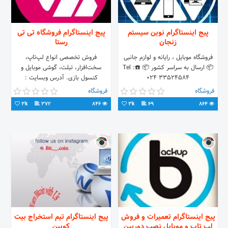
پیج اینستاگرام نوین سیستم
پیج اینستاگرام فروشگاه تی تی
زنجان
رستا
فروشگاه موبایل ، رایانه و لوازم جانبی
فروش تخصصی انواع لپ‌تاپ،
📦 ارسال به سراسر کشور 📦 ☎️Tel :
سخت‌افزار، تبلت، گوشی موبایل و
024 33524584
کنسول بازی. آدرس وبسایت :
www.ttrasta.com
فروشگاه
فروشگاه
3k
372
846
3k
69
864
پیج اینستاگرام تعمیرات و فروش
پیج اینستاگرام تیم استخراج بیت
لپ تاپ و موبایل نصب دوربین
کویین