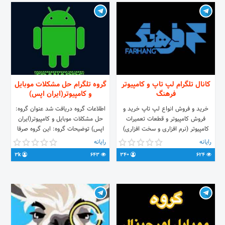
کانال تلگرام لپ تاپ و کامپیوتر
گروه تلگرام حل مشکلات موبایل
فرهنگ
و کامپیوتر(ایران اپس)
خرید و فروش انواع لپ تاپ خرید و
اطلاعات گروه دریافت شد عنوان گروه:
فروش کامپیوتر و قطعات تعمیرات
حل مشکلات موبایل و کامپیوتر(ایران
کامپیوتر (نرم افزاری و سخت افزاری)
اپس) توضیحات گروه: این گروه صرفا
جهت رفع اشکال در زمینه های تکنولوژی
رایانه
رایانه
( اینترنت، نرم افزار ، سخت
3k
643
340
624
افزار،موبایل، کامپیوتر و ..) میباشد
Channel : @IRANAPPC