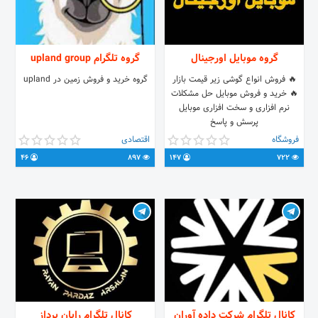
گروه موبایل اورجینال
گروه تلگرام upland group
🔥 فروش انواع گوشی زیر قیمت بازار
گروه خرید و فروش زمین در upland
🔥 خرید و فروش موبایل حل مشکلات
نرم افزاری و سخت افزاری موبایل
پرسش و پاسخ
فروشگاه
اقتصادی
46
897
147
722
کانال تلگرام شرکت داده آوران
کانال تلگرام رایان پرداز