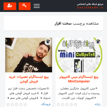
مشاهده برچسب
سخت افزار
پیج اینستاگرام مینی کامپیوتر
پیج اینستاگرام تعمیرات خرید
MiniComputer
فروش گوشی
⚜️مینی کامپیوتر جایگزین مطمئن،
📱تعمیرات تخصیصی سخت افزار نرم
پرسرعت و ارزان قیمت کیس کامپیوتر
افزار📱 📱خرید فروش گوشی های
⚜️کامپیوتر کوچک، تین کلاینت،
استوک📱 📱فروش گوشی های صفر📱
زیروکلاینت ⚜️مهلت تست رایگان/
شماره تماس: 09118187394
رایانه
فروشگاه