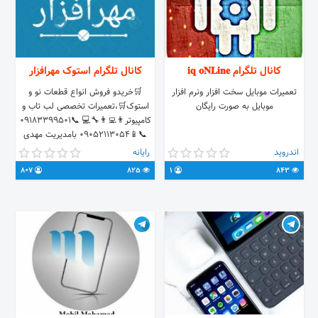
کانال تلگرام 𝐢𝐪 𝐨𝐍𝐋𝐢𝐧𝐞
کانال تلگرام استوک مهرافزار
تعمیرات موبایل سخت افزار ونرم افزار
🛒خریدو فروش انواع قطعات نو و
موبایل به صورت رایگان
استوک🛒،تعمیرات تخصصی لب تاب و
کامپیوتر👨‍💻👨‍🔧💻 📞09183399501
📞📱09052113054 بامدیریت مهدی
پور.کرمانشاه_پاساژمیرداماد_طبقه بالای
اندروید
رایانه
همکف_ واحد90 ساعت کاری جهت
807
825
1
843
مراجعه به فروشگاه همه روزه ۹تا۱۳ ۱۶‌تا
۲۱ آیدی جهت هماهنگی