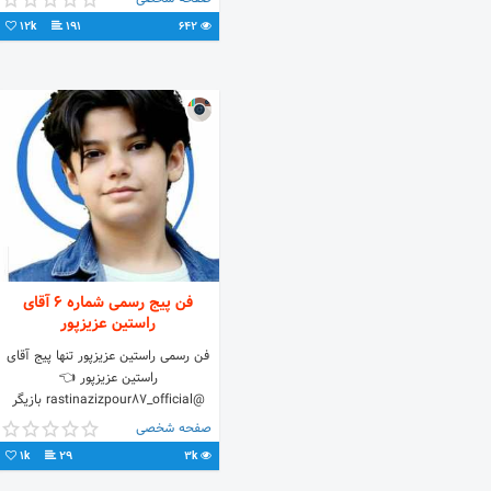
❤
12k
191
642
فن پیج رسمی شماره ۶ آقای
راستین عزیزپور
فن رسمی راستین عزیزپور تنها پیج آقای
راستین عزیزپور 👈
@rastinazizpour87_official بازیگر
موفق سینما و تلوزیون 🎬🎭 ششمین فن
صفحه شخصی
رسمی آقای راستین عریزپور
1k
29
3k