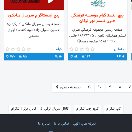
پیج اینستاگرام موسسه فرهنگی
پیج اینستاگرام سـریــال مــانکــن
هنری تبسم مهر نیکان
صفحــه رسمـی سریـال مانکــن کــارگردان:
صفحه رسمی مجموعه فرهنگی هنری
حسین سهیلی زاده تهیه کننده : ایــرج
تبسّم مهرنیکان تلفن : 66869325 فکس
محمدی
: 66832490 صفحه دوم‌ما👇
@tabassomemehrenikan1 ایدی
اجتماعی
فیلم
تلگرام👇 @tabassomemehrenikan
42k
95
1k
11k
144
991
7
8
9
10
11
صفحه بعدی
گپ تلگرام
گروه چت تلگرام
کانال سریال ترکی【21 کانال برتر】تلگرام
تعرفه های آگهی
تماس با ما
درباره ما