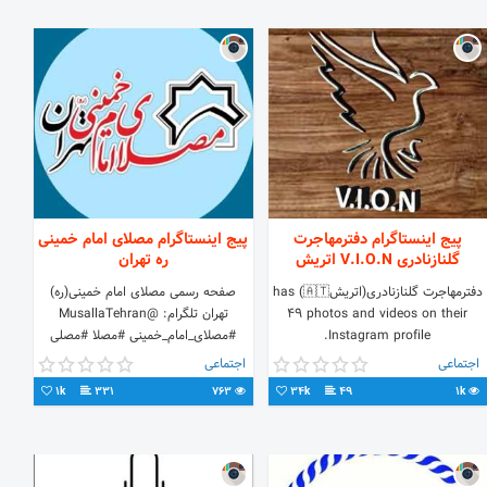
پیج اینستاگرام دفترمهاجرت
پیج اینستاگرام مصلای امام خمینی
گلنازنادری V.I.O.N اتریش
ره تهران
دفترمهاجرت گلنازنادری(اتریش🇦🇹) has
صفحه رسمی مصلای امام خمینی(ره)
49 photos and videos on their
تهران تلگرام: @MusallaTehran
Instagram profile.
#مصلای_امام_خمینی #مصلا #مصلی
#مصلای_تهران #مصلی_تهران
اجتماعی
اجتماعی
#مصلای_امام_خمینی_تهران
1k
331
763
34k
49
1k