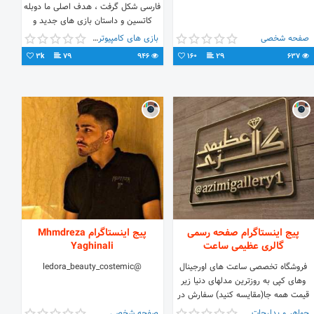
فارسی شکل گرفت ، هدف اصلی ما دوبله
کاتسین و داستان بازی های جدید و
قدیم به زبان فارسی هست تا گیمر های
صفحه شخصی
بازی های کامپیوتری
فارسی زبان بتونن با زبون شیرین فارسی
3k
79
946
160
29
637
سکانس های گیم های مورد علاقه
خودشون رو تجربه کنند !
پیج اینستاگرام صفحه رسمی
پیج اینستاگرام Mhmdreza
گالری عظیمی ساعت
Yaghinali
فروشگاه تخصصی ساعت های اورجینال
@ledora_beauty_costemic
وهای کپی به روزترین مدلهای دنیا زیر
قیمت همه جا(مقایسه کنید) سفارش در
دایرکت واتس آپ وتلگرام👈
جواهر و بدلیجات
صفحه شخصی