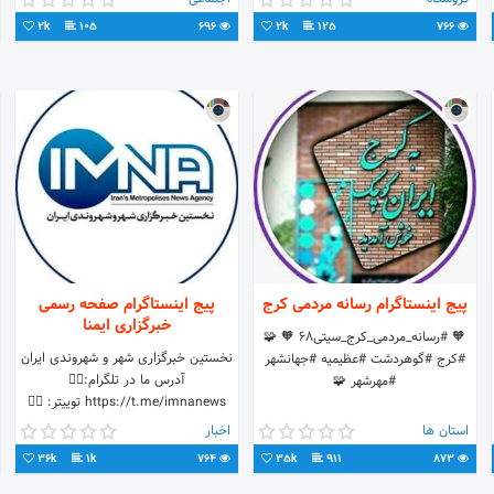
2k
105
696
2k
125
766
پیج اینستاگرام رسانه مردمی کرج
پیج اینستاگرام صفحه رسمی
خبرگزاری ایمنا
🧡 #رسانه_مردمی_کرج_سیتی۶۸ 🧡 🧩
نخستین خبرگزاری شهر و شهروندی ایران
#کرج #گوهردشت #عظیمیه #جهانشهر
#مهرشهر 🧩
@imna_farsi ⁦👇🏻⁩ وبسایت ایمنا⁦
استان ها
اخبار
36k
1k
764
35k
911
873