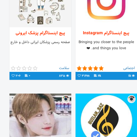
پیج اینستاگرام Instagram
پیج اینستاگرام پزشک ایرونی
Bringing you closer to the people
صفحه رسمی پزشکان ایرانی داخل و خارج
and things you love. ❤️
اجتماعی
سلامت
206
0
835
314m
6k
1k