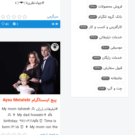
#جوادنظری👈❤👉
فروش محصولات
6690
سرگرمی
بانک گروه تلگرام
5068
51
1
1k
کارآفرینی و کسب و کار
4866
خدمات تبلیغاتی
4417
موسیقی
4060
خدمات رایگان
3363
قبول سفارش
3339
عاشقانه
3312
چت و گپ
3154
پیج اینستاگرام Aysu Motalebi
#تبلیغات_ارزان 🙎‍️ My mom tahereh
🙎‍ 👨 My dad hossein👨 👼
birthday: 97/03/18👼 ⏰ Time is
born:14:15 ⏰ 👩 My mom run the
page 👩 ❤ Tnx for following aysu
صفحه شخصی