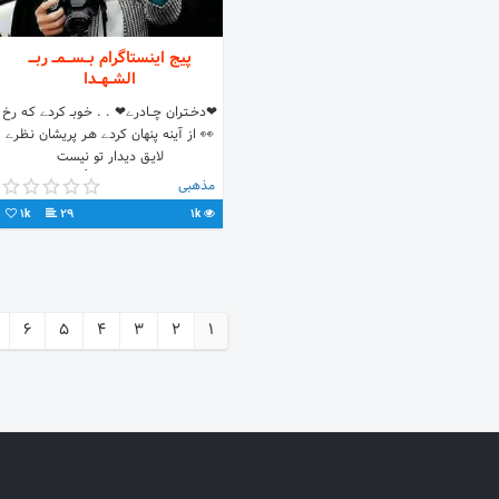
پیج اینستاگرام بــســـمــ ربـــ
الشــهــدا
❤دخــتـران چـــادرے❤ . . خـوبــ کردے کـه رخ
👀 از آینه پنهان کردے هـر پریشان نـظـرے
لایـق دیدار تو نیست
#چادری_ها_فرشته_اند☝💔 . . کپی با
مذهبی
ذکر صلوات
1k
29
1k
6
5
4
3
2
1