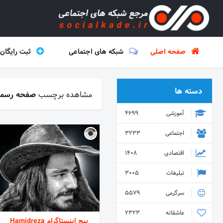
صفحه اصلی
شبکه های اجتماعی
ثبت رایگان
دسته ها
مشاهده برچسب
صفحه رسم
آموزشی
4699
اجتماعی
3233
اقتصادی
1408
تبلیغات
3005
سرگرمی
5579
عاشقانه
2323
پیج اینستاگرام Hamidreza