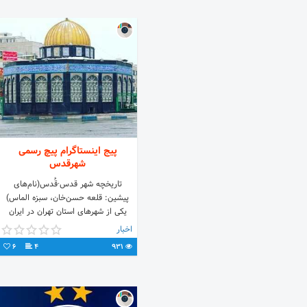
پیج اینستاگرام پیچ رسمی
شهرقدس
تاریخچه شهر قدس·قُدس(نام‌های
پیشین: قلعه حسن‌خان، سبزه الماس)
یکی از شهرهای استان تهران در ایران
است سال شهرشدن:۱۳۶۸/۰۴/۰۳
اخبار
جمعیت:۳۰۹٬۶۰۵ رشدجمعیت: ۸٪
6
4
931