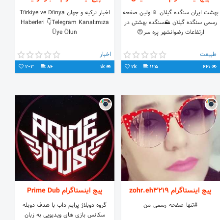
بهشت ایران سنگده گیلان 📱اولین صفحه
اخبار ترکیه و جهان Türkiye ve Dünya
رسمی سنگده گیلان ⛰سنگده بهشتی در
Haberleri 👇Telegram Kanalımıza
ارتفاعات رضوانشهر پره سر😍
Üye Ölun
طبیعت
اخبار
203
86
1k
2k
125
641
پیج اینستاگرام zohr.eh3219
پیج اینستاگرام Prime Dub
#تنها_صفحه_رسمی_من
گروه دوبلاژ پرایم داب با هدف دوبله
سکانس بازی های ویدیویی به زبان