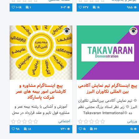
09101466364 09124455205📲
101k
1
603
637
1k
985
پیج اینستاگرام تیم نمایش آکادمی
پیج اینستاگرام مشاوره و
بین المللی تکاوران البرز
کارشناس امور بیمه های عمر
شرکت پاسارگاد
💠 تیم نمايش آکادمی بین‌المللی تکاوران
آموزش و آشنایی با رشته بیمه عمر و
البرز 💠 زیر نظر استاد بزرگ مجتبی نظم
مشاوره فول تایم و عقد قرارداد در محل
ده‌ 💠Takavaran International
کار شما دوستان عزیز.
DemoTeam‌ 💠Created by Grand
ورزشی
اجتماعی
master Nazmdeh
98
18
730
1k
66
1k