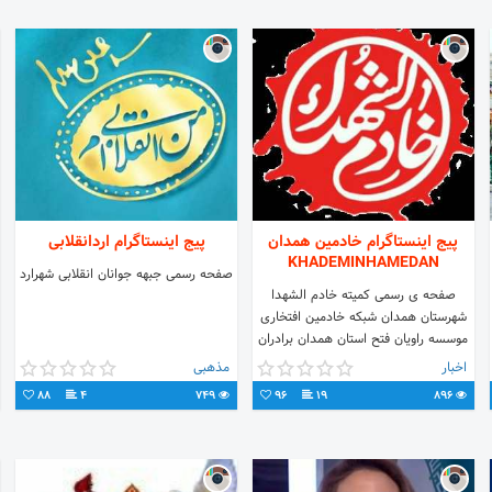
پیج اینستاگرام خادمین همدان
پیج اینستاگرام اردانقلابی
KHADEMINHAMEDAN
صفحه رسمی جبهه جوانان انقلابی شهرارد
صفحه ی رسمی کمیته خادم الشهدا
شهرستان همدان شبکه خادمین افتخاری
موسسه راویان فتح استان همدان برادران
خادم جهت ورود به سایت
اخبار
مذهبی
http://khademin.rahnoor.ir
88
4
749
96
19
896