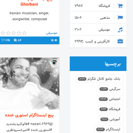
Ghorbani
فروشگاه
7987
Iranian musician, singer,
مذهبی
1506
songwriter, composer.
موسیقی
2102
موسیقی
12k
84
1k
کارآفرینی و کسب و کار
2993
برچسبها
بانک جامع کانال تلگرام
16041
سرگرمی
10164
اجتماعی
9494
فروشگاه
8662
پیج اینستاگرام استوری خنده
آموزشی
6919
@nazari.6969 #فالوکنیدبخندید
اینستاگرام
#استوری_خنده #امیرخسرونظری
6794