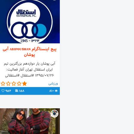
پیج اینستاگرام ᴀʙɪᴘᴏᴜsʜᴀɴ آبی
پوشان
آبی پوشان یار دوازدهم بزرگترین تیم
ایران استقلال تهران آغاز فعالیت:
1395/07/26 #استقلال #استقلالی
#دختر_آبی #esteghlal
ورزشی
954
158
810