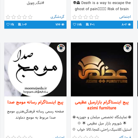
👽👻 Death is a way to escape the
#تنگ_چویل
ghost of pain🧟‍♀️🧟‍♂️ Risk of brain
death⚰️
اجتماعی
گردشگری
2k
104
766
17k
401
802
پیج اینستاگرام بازارمبل عظیمی
پیج اینستاگرام رسانه مومج صدا
azimi furniture
صفحه رسمی رسانه فرهنگی‌هنری مومج
🌐 نمایشگاه تخصصی مبلمان و جهیزیه 🌐
صدا مربوط به مومج دماوند
🌟 شوروم بازار مبل عظیمی 🌟 💠
استیل،کلاسیک،راحتی،کمجا،کالا خواب 💠
📞021-65466430
فروشگاه
اجتماعی