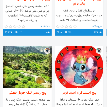
برلیان قم
• تنها صفحه رسمی متن خاص • [دلم‌را
تولیدانواع کفش زنانه، کیف
جز تو کس دلبر نباشد ♡] ༺و خدایی
مردانه،زنانه،کیف پول،پاسپورتی و.... چرم
که به شدت کافیست༻ ❗تبلیغات
باقیمت مناسب و ضمانت ۲۴ ماهه
پذیرفته نمیشود❗
سفارشات پذیرفته میشود ارسال به تمام
فروشگاه
عاشقانه
نقاط کشور
22k
112
1k
1k
75
934
پیج اینستاگرام اسید ترس
پیج رسمی تنگ چویل بهمئی
خطر مرگ مغزی ☘︎ تبلیغات و تبادل
تنها صفحه رسمی روستای تنگ چویل مارا
دایرکت☘︎ Page full of acid and fear
حمایت کنید🙏👇👇 @tang_chavil