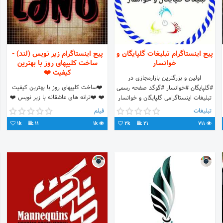
پیج اینستاگرام تبلیغات گلپایگان و
پیج اینستاگرام زیر نویس (لند) -
خوانسار
ساخت کلیپهای روز با بهترین
کیفیت ❤️
اولین و بزرگترین بازارمجازی در
❤️ساخت کلیپهای روز با بهترین کیفیت
#گلپایگان #خوانسار #گوگد صفحه رسمی
❤️ ❤️ترانه های عاشقانه با زیر نویس ❤️
تبلیغات اینستاگرامی گلپایگان و خوانسار
❤️میکسهایی فارسی و ترکی ❤️ ❤️موزیک
درج انواع #آگهی،#محصولات،#نیازمندی
تبلیغات
فیلم
ویدئو های ناب ❤️
و #شغل شما
1k
11
1k
2k
21
711