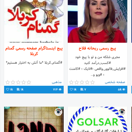
پیج رسمی ریحانه فلاح
پیج اینستاگرام صفحه رسمی گمنام
کربلا
مجری شلکه من و تو با پیج خود
#گمنام_کربلا *ما آتش به اختیار هستیم*
#کسب_درآمد کنید
#افزایش_فالوور_واقعی ؛#لایک ؛ #کامنت
؛ #ویو و..
صفحه شخصی
مذهبی
1k
1k
714
1k
7
5k