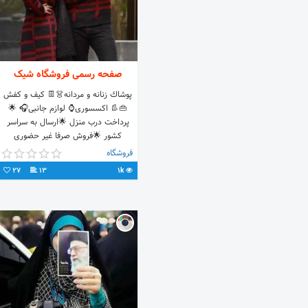
صفحه رسمی فروشگاه شیک
پوشاك زنانه و مردانه👗👖 کیف و کفش
👜👢 اکسسوری⌚ لوازم جانبی🎧 🌟
پرداخت درب منزل 🌟ارسال به سراسر
کشور 🌟فروش صرفا غیر حضوری
فروشگاه
27
13
1k