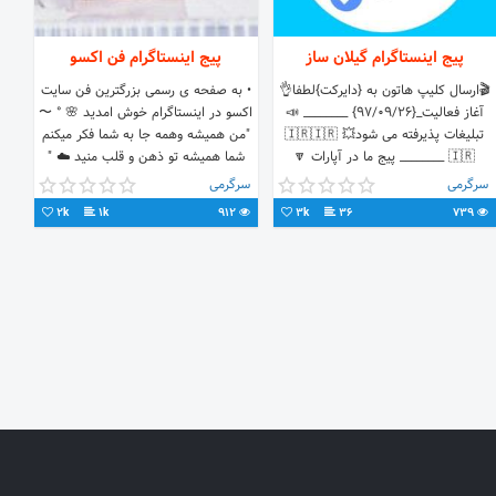
پیج اینستاگرام گیلان ساز
پیج اینستاگرام فن اکسو
🎬ارسال کلیپ هاتون به {دایرکت}لطفا👌
• به صفحه ی رسمی بزرگترین فن سایت
آغاز فعالیت_{97/09/26} ________ 📣
اکسو در اینستاگرام خوش امدید 🌸 ° 〜
تبلیغات پذیرفته می شود💥 🇮🇷🇮🇷
"من همیشه وهمه جا به شما فکر میکنم
🇮🇷 ________ پیج ما در آپارات 🔽
شما همیشه تو ذهن و قلب منید ☁️ "
🔴Guilan_saz
-سهون ༅ Site
سرگرمی
سرگرمی
2k
1k
912
3k
36
739