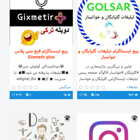
پیج اینستاگرام تبلیغات گلپایگان و
پیج اینستاگرام قیخ متیر پلاس
خوانسار
Gixmetir plus
اولین و بزرگترین بازارمجازی در
😂دوداغینداکی گولوش منن😂
#گلپایگان #خوانسار #گوگد صفحه رسمی
◼⬛تبلیغات پذیرفته می شود⬛◼ :با
تبلیغات اینستاگرامی گلپایگان و خوانسار
مدیریت ◼ @adigital_tbz ◼ ◼
درج انواع #آگهی،#محصولات،#نیازمندی
@ahmad_331108 ◼
تبلیغات
سرگرمی
و #شغل شما
304
1
1k
2k
25
913