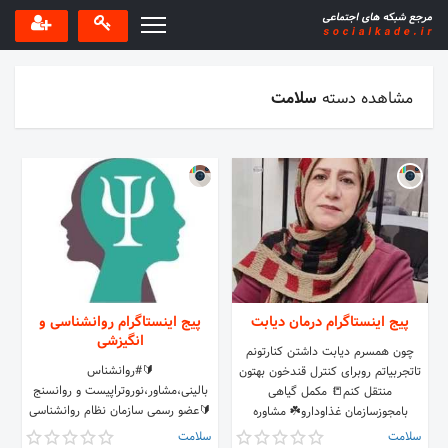
مشاهده دسته
سلامت
پیج اینستاگرام درمان دیابت
پیج اینستاگرام روانشناسی و
انگیزشی
چون همسرم دیابت داشتن کنارتونم
🔰#روانشناس
تاتجربیاتم روبرای کنترل قندخون بهتون
بالینی،مشاور،نوروتراپیست و روانسنج
منتقل کنم📒 مکمل گیاهی
🔰عضو رسمی سازمان نظام روانشناسی
بامجوزسازمان غذاودارو☘️ مشاوره
ایران 🔰عضو انجمن روانشناسان آمریکا
09367339355 ارسال سراسرکشور🗺️
سلامت
سلامت