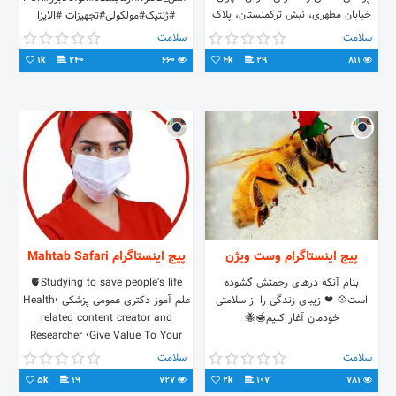
خیابان مطهری، نبش ترکمنستان، پلاک
#ژنتیک#مولکولی#تجهیزات #الایزا
14،واحد4 تلفن:88438979
#واگذاری_آزمایشگاه
سلامت
سلامت
موبایل:09102322267
1k
240
660
4k
29
811
پیج اینستاگرام وست ویژن
پیج اینستاگرام Mahtab Safari
بنام آنکه درهای رحمتش گشوده
🫀Studying to save people’s life
است💠 ❤ زیبای زندگی را از سلامتی
علم آموزِ دکتری عمومی پزشکی •Health
خودمان آغاز کنیم🍯🐝
related content creator and
Researcher •Give Value To Your
Health•
سلامت
سلامت
5k
19
727
2k
107
781