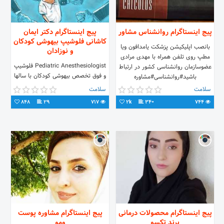
پیج اینستاگرام روانشناس مشاور
پیج اینستاگرام دکتر ایمان
کاشانی فلوشیپ بیهوشی کودکان
بانصب اپلیکیشن پزشکت یامدافون ویا
و نوزادان
مطپ روی تلفن همراه با مهدی مرادی
Pediatric Anesthesiologist فلوشيپ
عضوسازمان روانشناسی کشور در ارتباط
و فوق تخصص بیهوشی کودکان با سالها
باشید#روانشناسی#مشاوره
تجربه در زمینه بیهوشی کودکان و
خانواده#همسر#جنسی#ازدواج
سلامت
سلامت
نوزادان و بیماران بدحال و بیهوشی و
848
29
717
2k
340
744
آرامبخشی برای دندانپزشکی کودکان
مشاوره پزشکی
پیج اینستاگرام محصولات درمانی
پیج اینستاگرام مشاوره پوست
برند تکسو
ومو