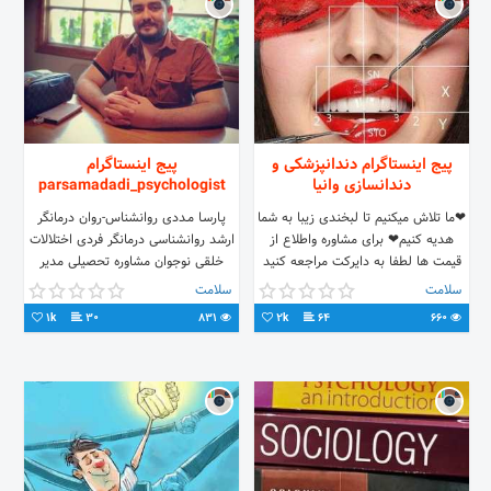
پیج اینستاگرام دندانپزشکی و
پیج اینستاگرام
دندانسازی وانیا
parsamadadi_psychologist
❤ما تلاش میکنیم تا لبخندی زیبا به شما
پـارسـا مـددی روانشناس-روان درمانگر
هدیه کنیم❤ برای مشاوره واطلاع از
ارشد روانشناسی درمانگر فردی اختلالات
قیمت ها لطفا به دایرکت مراجعه کنید
خلقی نوجوان مشاوره تحصیلی مدیر
📥 📍زیبایی/لمینت/کامپوزیت 📍ترمیمی
آموزشی انجمن رواندرمانی مازندران
سلامت
سلامت
📍پروتز
1k
30
831
2k
64
660