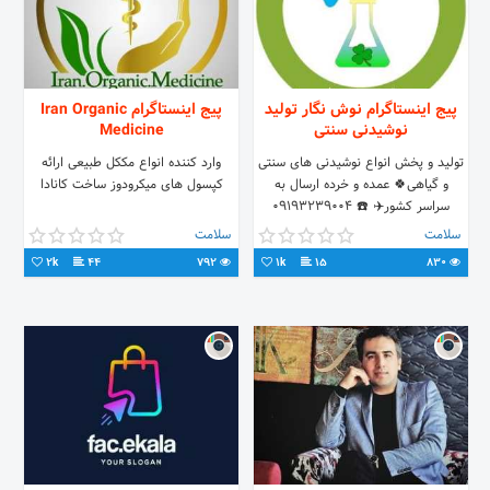
پیج اینستاگرام نوش نگار تولید
پیج اینستاگرام Iran Organic
نوشیدنی سنتی
Medicine
تولید و پخش انواع نوشیدنی های سنتی
وارد کننده انواع مککل طبیعی ارائه
و گیاهی🍀 عمده و خرده ارسال به
کپسول های میکرودوز ساخت کانادا
سراسر کشور✈️ ☎️ ۰۹۱۹۳۲۳۹۰۰۴
سلامت
سلامت
2k
44
792
1k
15
830