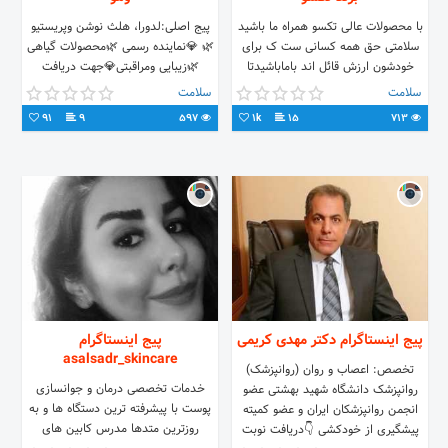
با محصولات عالی تکسو همراه ما باشید
پیج اصلی:لدورا، هلث نوشن وپریستیو
سلامتی حق همه کسانی ست ک برای
🌿 💎نماينده رسمی 🌿محصولات گیاهی
خودشون ارزش قائل اند باماباشیدتا
🌿زیبایی ومراقبتی💎جهت دریافت
زیبایی رو ب خودتون هدیه بدین
مشاوره رایگان و سفارش محصولات
سلامت
سلامت
دایرکت وواتساپ پیام بدید
91
9
597
1k
15
713
پیج اینستاگرام دکتر مهدی کریمی
پیج اینستاگرام
asalsadr_skincare
تخصص: اعصاب و روان (روانپزشک)
خدمات تخصصی درمان و جوانسازی
روانپزشک دانشگاه شهید بهشتی عضو
پوست با پیشرفته ترین دستگاه ها و به
انجمن روانپزشکان ایران و عضو کمیته
روزترین متدها مدرس کابین های
پیشگیری از خودکشی 👇دریافت نوبت