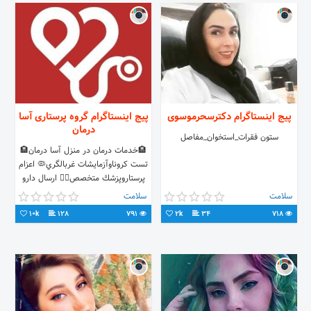
پیج اینستاگرام دکترسحرموسوی
پیج اینستاگرام گروه پرستاری آسا
درمان
ستون فقرات_استخوان_مفاصل
🏨خدمات درمان در منزل آسا درمان🏨
تست كروناوآزمايشات غربالگري🦠 اعزام
پرستاروپزشك متخصص👨‍⚕️ ارسال دارو
وتجهيزات💊 با مجوزرسمي ازوزارت
سلامت
سلامت
بهداشت📄 📲۰۹۱۲۰۱۶۳۲۸۴
10k
128
791
2k
34
718