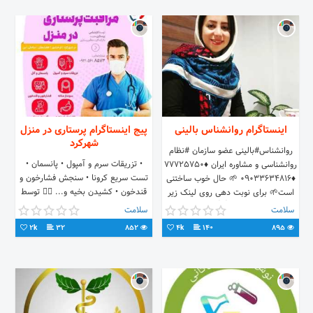
اینستاگرام روانشناس بالینی
پیج اینستاگرام پرستاری در منزل
شهرکرد
روانشناس#بالینی عضو سازمان #نظام
• تزریقات سرم و آمپول • پانسمان •
روانشناسی و مشاوره ایران ♦️۷۷۷۲۵۷۵۰
تست سریع کرونا • سنجش فشارخون و
♦️۰۹۰۳۳۶۳۴۸۱۶ 🌱 حال خوب ساختنی
قندخون • کشیدن بخیه و... 👨‍⚕️ توسط
است🌱 برای نوبت دهی روی لینک زیر
کارشناس پرستاری ☎️ 09215618573
بزنید👇👇
سلامت
سلامت
(24 ساعته)
2k
32
852
4k
140
895