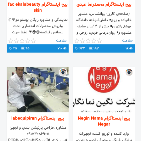
پیج اینستاگرام محمدرضا عبدی
پیج اینستاگرام fac ekalabeauty
skin
(صفحه‌ی کاری) روانشناس، مشاور
نمایندگی و مشاوره رایگان پوستو مو🌹🥇
خانواده و زوج◾ دانش‌آموخته دانشگاه
وفروش محصولات انحصاری تحت
بهشتی/تهران◾ بیش از ۱۳سال سابقه
لیسانس فرانسه😊🌍☔ لطفا جهت
مشاوره و◾ روان‌درمانی فردی، زوجی و
مشاوره به دایرکت مراجعه فرمایید🌹🌸
گروهی
سلامت
سلامت
3k
45
710
632
193
1k
پیج اینستاگرام Negin Nama
پیج اینستاگرام labequipiran
Negar
مشاوره ,طراحی پارتیشن بندی و تجهیز
وارد کننده و توزیع کننده تجهیزات
09153086905
پزشکی خانگی و مصرفی آدرس: تهران،
#سل_کانتر.#آزمایشگاه#اتوآنالابزر#PCR