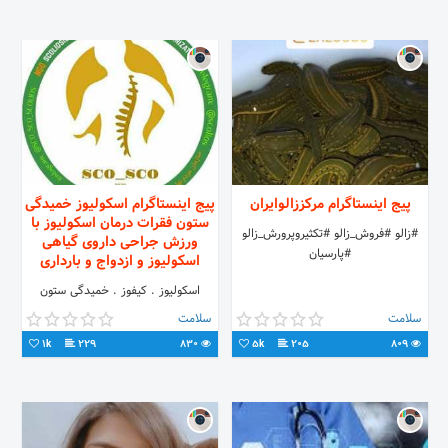
پیج اینستاگرام مرکززالوایران
پیج اینستاگرام اسکولیوز خمیدگی
ستون فقرات درمان اسکولیوز با
#زالو #فروش_زالو #تکثیروپرورش_زالو
ورزش جراحی داروی گیاهی
#پارسیان
اسکولیوز و ازدواج و بارداری
اسکولیوز . کیفوز . خمیدگی ستون
فقرات . انجمن اسکولیوز . درمان
سلامت
سلامت
اسکولیوز . اسکولیوز و بارداری . لوردوز
1k
229
830
5k
205
809
.ستون فقرات👧👦🌻 Scoliosis
Support Cooperation Organization
NGO سازمان همکاری پشتیبانی مردم
نهاد اسکولیوز خمیدگی ستون فقرات
گروه چت و کانال اسکولیوز پیج