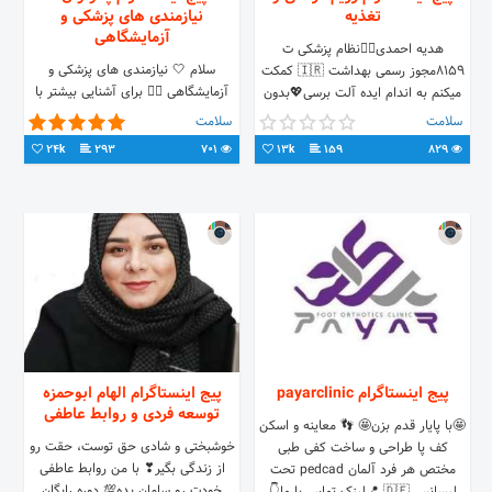
تغذیه
نیازمندی های پزشکی و
آزمایشگاهی
هدیه احمدی👩‍⚕️نظام پزشکی ت
سلام 🤍 نیازمندی های پزشکی و
۸۱۵۹مجوز رسمی بهداشت 🇮🇷 کمکت
آزمایشگاهی 👇🏻 برای آشنایی بیشتر با
میکنم به اندام ایده آلت برسی💖بدون
ما، رو لینک زیر کلیک کن
مصرف هیچ گونه قرص لاغری و دمنوش
سلامت
سلامت
www.pato1.ir
🍏 بدون احساس گرسنگی و ضعف ♥️
24k
293
701
13k
159
829
پیج اینستاگرام payarclinic
پیج اینستاگرام الهام ابوحمزه
توسعه فردی و روابط عاطفی
🤩با پایار قدم بزن🤩 👣 معاینه و اسکن
خوشبختی و شادی حق توست، حقت رو
کف پا طراحی و‌ ساخت کفی طبی
از زندگی بگیر❣ با من روابط عاطفی
مختص هر فرد آلمان pedcad تحت
خودت رو سامان بده💯 دوره رایگان