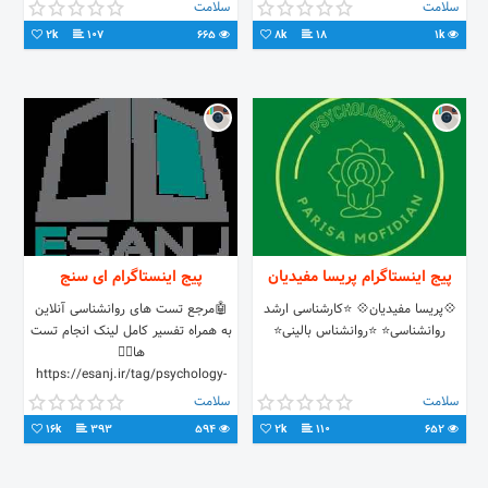
درمانی پوست با ارائه مدرک معتبر
سلامت
سلامت
@elhaam__alofteh
2k
107
665
8k
18
1k
پیج اینستاگرام پریسا مفیدیان
پیج اینستاگرام ای سنج
💠پریسا مفیدیان💠 ⭐کارشناسی ارشد
🤖مرجع تست هاى روانشناسى آنلاين
روانشناسی⭐ ⭐روانشناس بالینی⭐
به همراه تفسیر کامل لینک انجام تست
ها👇🏻
https://esanj.ir/tag/psychology-
test
سلامت
سلامت
16k
393
594
2k
110
652