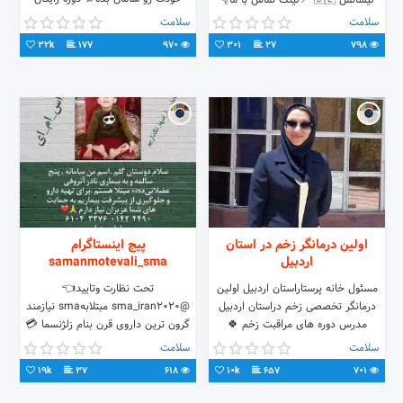
لیسانس 🇩🇪 📍لینک تماس با ما👇
کاریزماشو
سلامت
سلامت
32k
177
970
301
27
798
اولین درمانگر زخم در استان
پیج اینستاگرام
اردبیل
samanmotevali_sma
مسئول خانه پرستاراستان اردبیل اولین
تحت نظارت وتایید👈
درمانگر تخصصی زخم دراستان اردبیل
@sma_iran2020 مبتلابهsma نیازمند
مدرس دوره های مراقبت زخم 🍀
گرون ترین داروی قرن بنام زلژنسما 💳
دستهای من مرهمی بر زخم های شما 🍀
6104337601424490 💳
سلامت
سلامت
6063731110698488
19k
37
618
10k
657
701
IR680600440602510628986001شبا