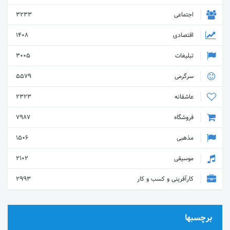
اجتماعی
3233
اقتصادی
1408
تبلیغات
3005
سرگرمی
5579
عاشقانه
2323
فروشگاه
7987
مذهبی
1506
موسیقی
2102
کارآفرینی و کسب و کار
2993
برچسبها