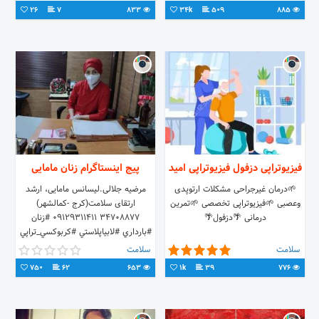
🔰پروانه اشتغال تخصصی 6540
26
7
833
34k
509
885
فیزیوتراپی دزفول فیزیوتراپی امید
پیج اینستاگرام زنان مامایی
🌱درمان غیرجراحی مشکلات ارتوپدی
مرضيه جلالی.لیسانس مامایی، ارشد
وعصبی 🌱فیزیوتراپی تخصصی 🌱تمرین
ارتقای سلامت(كرج -كمالشهر)
درمانی 🌴دزفول🌴
34708877 09129311411 #زنان
#بارداري #لابياپلاستي #كربوكسي_تراپي
#تنگي_واژن #مشاوره
سلامت
سلامت
750
62
653
1k
39
776