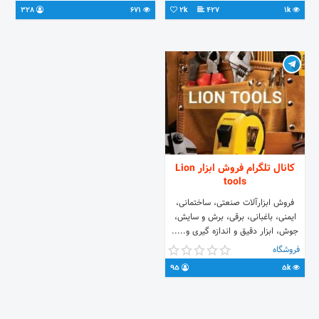
328
671
2k
427
1k
کانال تلگرام فروش ابزار Lion
tools
فروش ابزارآلات صنعتی، ساختمانی،
ایمنی، باغبانی، برقی، برش و سایش،
جوش، ابزار دقیق و اندازه گیری و.....
تلفن: ۰۲۱-۸۸۴۵۲۵۹۱ ۰۹۱۲۳۴۴۸۱۵۹
فروشگاه
۰۹۳۷۳۴۴۸۱۵۹ جهت سفارش و قیمت
95
5k
به آیدی تلگرام زیر مراجعه فرمایید: 👇
👇👇👇👇👇👇👇👇👇👇
@masoudmaddah636363 مسعود
مداح