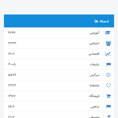
دسته ها
آموزشی
4699
اجتماعی
3233
اقتصادی
1408
تبلیغات
3005
سرگرمی
5579
عاشقانه
2323
فروشگاه
7987
مذهبی
1506
موسیقی
2102