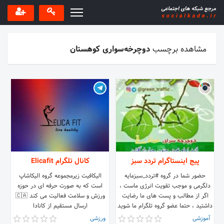
مشاهده برچسب
دوچرخه‌سواری کوهستان
پیج اینستاگرام تردد سبز
کانال تلگرام Elicafit
حضور شما در گروه #تردد_سبزمایه
الیکافیت زیرمجموعه گروه الیکاشاپ
دلگرمی و موجب تقویت انرژی ماست ،
است که به صورت حرفه ای در حوزه
اگر از مطالب و پست های ما رضایت
ورزش و سلامت فعالیت می کند 🇨🇦
داشتید ، حتما عضو گروه تلگرام ما شوید
ارسال مستقیم از کانادا
👇 👇👇
آموزشی
ورزشی