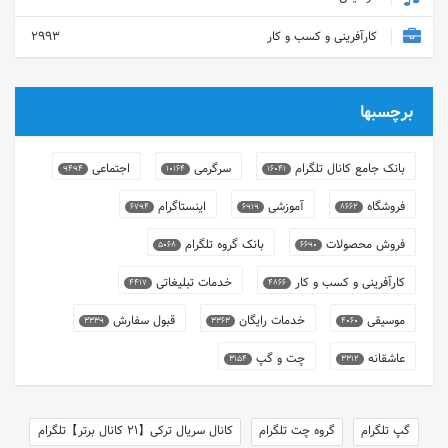
کارآفرینی و کسب و کار
2993
برچسبها
بانک جامع کانال تلگرام
سرگرمی
اجتماعی
9494
10164
16041
فروشگاه
آموزشی
اینستاگرام
6794
6919
8662
فروش محصولات
بانک گروه تلگرام
5068
6690
کارآفرینی و کسب و کار
خدمات تبلیغاتی
4417
4866
موسیقی
خدمات رایگان
قبول سفارش
3339
3363
4060
عاشقانه
چت و گپ
3154
3312
گپ تلگرام
گروه چت تلگرام
کانال سریال ترکی【21 کانال برتر】تلگرام