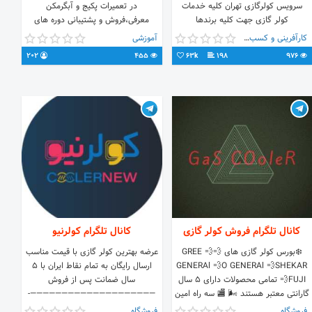
سرویس کولرگازی تهران کلیه خدمات
در تعمیرات پکیج و آبگرمکن
کولر گازی جهت کلیه برندها
معرفی،فروش و پشتیبانی دوره های
09123459799 021-44387064 021-
آموزشی موبیست احمد نیکنام
کارآفرینی و کسب و کار
آموزشی
44387065
09154082595 خانم موسوی
202
455
63k
198
976
09393934424
کانال تلگرام فروش کولر گازی
کانال تلگرام کولرنیو
❄️بورس کولر گازی های 💨GREE 💨
عرضه بهترین کولر گازی با قیمت مناسب
GENERAl 💨O GENERAl 💨SHEKAR
ارسال رایگان به تمام نقاط ایران با 5
💨FUJI تمامی محصولات دارای ۵ سال
سال ضمانت پس از فروش
گارانتی معتبر هستند 🌬 🏬 سه راه امین
————————————————————-
حضور شماره پیامک 09903656120
آقای رحیمی: 09186660811 آیدی رحیمی:
فروشگاه
فروشگاه