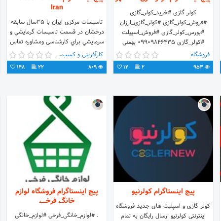
Iran
کولر گازی #خرید_کولر_گازی
تاسیسات مرکزی ایران با 35سال سابقه
#فروش_کولر_گازی #کولر_گازی_ارزان
درخشان در قسمت تاسيسات گرمايشي و
#بورس_کولر_گازی #فروش_اسپیلت
سرمايشي براي کارشناسی ومشاوره تماس
#کولر_گازی 09909846435 بهمنی
بگيريد. شماره هاي تماس:
http://wa.me/+989909846435
فروشگاه
کارآفرینی و کسب و کار
09125641224 02632703090
148
22
809
12
2
953
پیج اینستاگرام کولرنیو
پیج اینستاگرام فروشگاه لوازم
خانگے فرخـــے
کولر گازی و اسپلیت های جدید فروشگاه
. #لوازم_خانگی_فرخی #لوازم_خانگی
اینترنتی کولرنیو ارسال رایگان به تمام