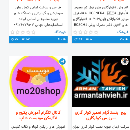
#فروش‌ #کولرگازی های فوق کم مصرف
طراحی و ساخت تمامی کویل های
#اُجنرال #OGENERAL 🇯🇵 🔸#اجنرال
سرمایشی و گرمایشی و دستگاه های
موتور #کاوازاکی ژاپن2019 🔸 #کولرگازی
تهویه مطبوع بر اساس قواعد
های #فوق #کم مصرف بوش #BOSCH
استانداردهای جهانی 09124229103
09124634560
🇩🇪 🔸
فروشگاه
فروشگاه
Info@mahamhvac.com
2k
52
911
219
5
710
پیج اینستاگرام تعمیر کولر گازی
کانال تلگرام آموزش پکیج و
سرویس کولرگازی
آبگرمکن موبیست شاپ
شرکت آرمان تهویه نصب کولر گازی تهران
آموزش های رایگان کوتاه و نکات کلیدی