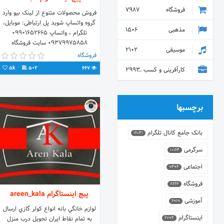
فروشگاه
7987
فروش محصولات متنوع از لینک بیو وارد
گروه واتساپ شوید پل ارتباطی: موبایل،
مذهبی
1506
تلگرام ، واتساپ 09901652665
09379975858 سایت فروشگاه
موسیقی
2102
www.sabadland.ir
فروشگاه
5k
502
667
کارآفرینی و کسب و کار
2993
برچسبها
بانک جامع کانال تلگرام
16041
سرگرمی
10164
اجتماعی
9494
فروشگاه
8662
پیج اینستاگرام areen_kala
آموزشی
6919
لوازم خانگي بانه انواع كولر گازي ارسال
اینستاگرام
به تمام نقاط ايران تحويل درب منزل
6794