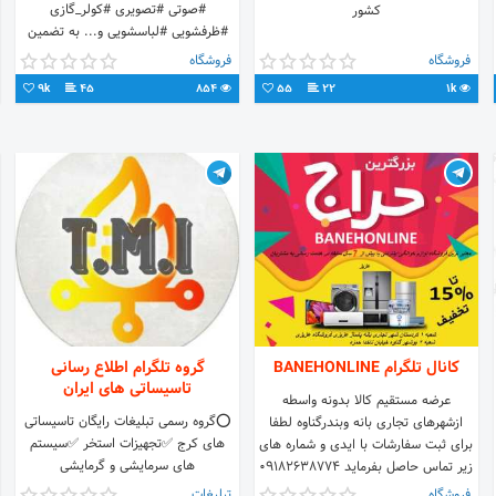
#صوتی #تصویری #کولر_گازی
کشور
#ظرفشویی #لباسشویی و... به تضمین
قیمت و اصالت . 0912-8331838 021-
فروشگاه
فروشگاه
33513514 . تخفیف فضای مجازی
9k
45
854
55
22
1k
کانال تلگرام BANEHONLINE
گروه تلگرام اطلاع رسانی
تاسیساتی های ایران
عرضه مستقیم کالا بدونه واسطه
⭕️گروه رسمی تبلیغات رایگان تاسیساتی
ازشهرهای تجاری بانه وبندرگناوه لطفا
های کرج ✅تجهیزات استخر ✅سیستم
برای ثبت سفارشات با ایدی و شماره های
های سرمایشی و گرمایشی
زیر تماس حاصل بفرماید 09182638774
faryad @Faryad_az22
فروشگاه
تبلیغات