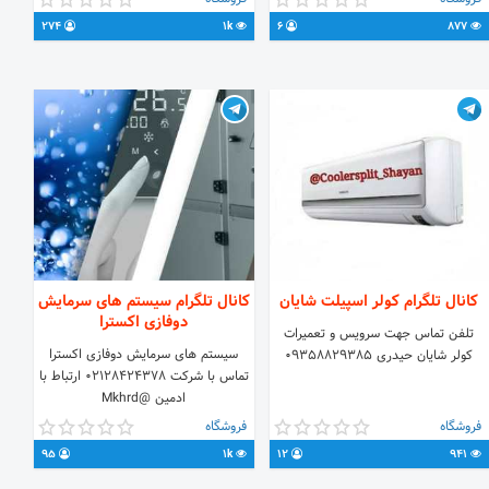
ارتباط با ادمین @Ariankmi لینک
@rahimi66s
274
1k
6
877
عضویت @Gas_cooler
————————————————————-
آقای صالح پور: 09183755283 آیدی
صالح پور: @Farhadsalhpour
کانال تلگرام کولر اسپیلت شایان
کانال تلگرام سیستم های سرمایش
دوفازی اکسترا
تلفن تماس جهت سرویس و تعمیرات
سیستم های سرمایش دوفازی اکسترا
کولر شایان حیدری 09358829385
تماس با شرکت 02128424378 ارتباط با
ادمین @Mkhrd
فروشگاه
فروشگاه
95
1k
12
941