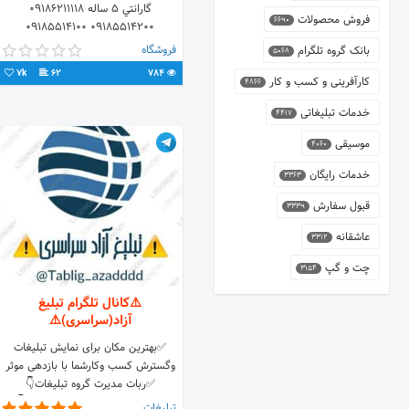
گارانتي ٥ ساله 09186211118
فروش محصولات
6690
09185514200 09185514100
09125150552
فروشگاه
بانک گروه تلگرام
5068
7k
62
784
کارآفرینی و کسب و کار
4866
خدمات تبلیغاتی
4417
موسیقی
4060
خدمات رایگان
3363
قبول سفارش
3339
عاشقانه
3312
چت و گپ
3154
⚠️کانال تلگرام تبلیغ
آزاد(سراسری)⚠️
✅بهترین مکان برای نمایش تبلیغات
وگسترش کسب وکارشما با بازدهی موثر
✅ربات مدیرت گروه تبلیغات👇
@tablig_azadddd_bot 🌐لینک👇
تبلیغات