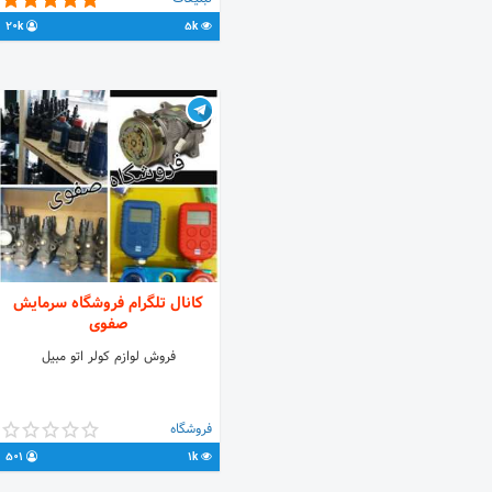
://t.me/joinchat/BQxy6iu59F40NTY8
20k
5k
🌐ارتباط با ادمین👇 @hossein00037 🔥
اسپانسر @Kabar_online
کانال تلگرام فروشگاه سرمایش
صفوی
فروش لوازم کولر اتو مبیل
فروشگاه
501
1k