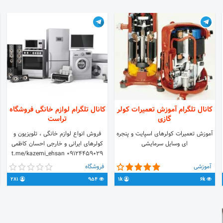
کانال تلگرام آموزش تعمیرات کولر
کانال تلگرام لوازم خانگی فروشگاه
گازی
تراست
آموزش تعمیرات کولرهای اسپایت و پنجره
فروش انواع لوازم خانگی ، تلویزیون و
ای وسایل سرمایشی
کولرهای ایرانی و خارجی احسان کاظمی
09124459029 t.me/kazemi_ehsan
💥قیمت ها دارای نوسان میباشد 💥 💥
آموزشی
فروشگاه
بیشتر از یک هفته از تاریخ درج کالا برای
281
954
1k
6k
استعلام قیمت تماس حاصل فرمایید 💥
🔔🔔ساعت پاسخگویی ۹ صبح تا ۹ شب
🔔🔔