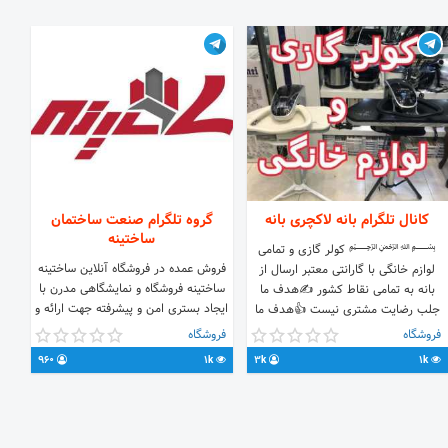
کانال تلگرام بانه لاکچری بانه
گروه تلگرام صنعت ساختمان
ساختینه
﷽ کولر گازی و تمامی
فروش عمده در فروشگاه آنلاین ساختینه
لوازم خانگی با گارانتی معتبر ارسال از
ساختینه فروشگاه و نمایشگاهی مدرن با
بانه به تمامی نقاط کشور ✍هدف ما
ایجاد بستری امن و پیشرفته جهت ارائه و
جلب رضایت مشتری نیست 👍هدف ما
معرفی محصولات تولید کنندگان در زمینه
جلب رضایت خداوند است
فروشگاه
فروشگاه
صنعت ، ساختمان ، تاسیسات ، ابزار
960
1k
3k
1k
آلات و...جهت تسهیل و سرعت بخشی به
فروش و به روز آوری اطلاعات این صنایع
و فروش کالاهای استاندارد ایرانی از جمله
اهداف فروشگاه آنلاین ساختینه می