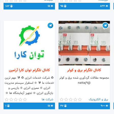
https
09188836953 @Faryad_az26
182
1k
9k
834
09185336200 Hiva @Hiva6200
https://t.me/Aasl5z3QCltmAKZtboWQbw
کانال تلگرام برق و کولر
کانال تلگرام توان کارا آرامین
مجموعه مقالات گردآوری شده برق و کولر
♻️ شرکت خدمات انرژی ♻️ 🔰 مهم ترین
@nattaj9
خدمات ما 🔰 ❇️ استقرار سیستم مدیریت
انرژی ❇️ ممیزی انرژی ❇️ بازرسی و
بازنگری انرژی ❇️ تجهیز آزمایشگاه ها ❇️
مشاوره های فنی ❇️ مشارکت در تدوین
برق و الکترونیک
شرکت ها
استانداردها 🔰 اطلاعات تماس 🔰 🌐
1
1k
47
900
www.tkesco.ir 📧 info@tkesco.ir 📲
02144603717