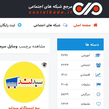
صفحه اصلی
شبکه های اجتماعی
ثبت رایگان
دسته ها
مشاهده برچسب
وسایل سرم
آموزشی
4699
اجتماعی
3233
اقتصادی
1408
تبلیغات
3005
سرگرمی
5579
عاشقانه
2323
پیج اینستاگرام سبدلند