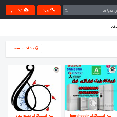
ورود
ثبت نام
غات
مشاهده همه
پیج اینستاگرام banehcoolr
پیج اینستاگرام تهویه مهام