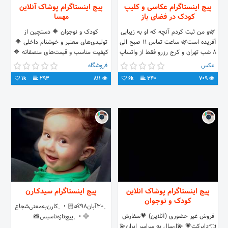
پیج اینستاگرام عکاسی و کلیپ
پیج اینستاگرام پوشاک آنلاین
کودک در فضای باز
مهسا
🌿و من ثبت کردم آنچه که او به زیبایی
‌کودک و نوجوان ‌🔶 ‌دستچین از
آفریده است🌿 ساعت تماس ۱۱ صبح الی
تولیدی‌های معتبر و خوشنام داخلی ‌🔶
۸ شب تهران و کرج رزرو فقط از واتساپ
‌کیفیت مناسب و قیمت‌های منصفانه ‌🔶
09126661157 ⛔کپی پیگرد قانونی دارد
‌پاسخ‌گویی و ارسال سریع (پیشتاز) ‌🔶‌
عکس
فروشگاه
⛔
مسولیت‌پذیری‌
1k
293
811
6k
340
709
پیج اینستاگرام پوشاک انلاین
پیج اینستاگرام سيدكـارن
کودک و نوجوان
﮼٣٠آبان٩٨👶🏻 • ﮼كارن‌به‌معنی‌شجاع
فروش غیر حضوری (آنلاین) 💗سفارش
🌞 • ﮼پیج‌تازه‌تاسیس📸
👈دایرکت💗 💫ارسال به سراسر ایران💫