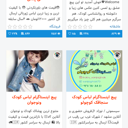
Welcome💖خوش آمدید تو این پیچ
😳قیمت های باورنکردنی 😳 با کیفیت
عشق رو لمس کنین عکس های زیبا و
ترین و زیبا ترین لباس ژورنالی ارسال
دلنوشته و روانشناسی کودک. هم
کل کشور ۱۲۰۰۰تومان 🚗 4سال سابقه
سرگرم میشین هم کلی چیز یاد میگیریم
فروش اینترنتی وحضوری🧿
عاشقانه
فروشگاه
23k
846
757
85
248
829
پیج اینستاگرام لباس کودک
پیج اینستاگرام لباس کودک
سنجاقک کوچولو
ونوجوان
سیسمونی / نوزاد 🤳فروش حضوری و
متنوع ترين پوشاك كودك و نوجوان
آنلاین مشهد / شهرک غرب بی رقیب در
آنلاین 👶🏻 با نازلترين قيمت و كيفيت
قیمت💥 ارسال به سراسرکشور 🇮🇷
بالا 🛍 ارسال به سراسر كشور 🇮🇷🚛