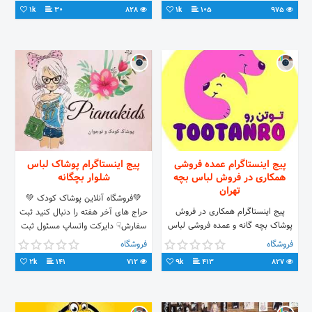
1k
30
828
1k
105
975
پیج اینستاگرام عمده فروشی
پیج اینستاگرام پوشاک لباس
همکاری در فروش لباس بچه
شلوار بچگانه
تهران
💚فروشگاه آنلاین پوشاک کودک 💚
پیج اینستاگرام همکاری در فروش
حراج های آخر هفته را دنبال کنید ثبت
پوشاک بچه گانه و عمده فروشی لباس
سفارش☟ دایرکت واتساپ مسئول ثبت
بچه تهران تولیدی پوشاک کودک |
سفارش در واتساپ و تماس تلفنی:☟
فروشگاه
فروشگاه
نوجوان 💎دارای وب سایت همکاری در
09379809825📞
2k
141
712
9k
413
827
فروش لباس بچه
‌https://tootanro.com 📌با نماد
اعتماد الکترونیک📌 09199272793