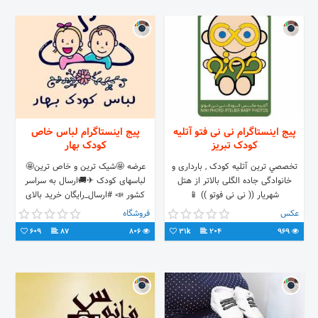
پیج اینستاگرام نی نی فتو آتلیه
پیج اینستاگرام لباس خاص
کودک تبریز
کودک بهار
تخصصي ترين آتليه کودک , بارداری و
عرضه 🤩شیک ترین و خاص ترین🤩
خانوادگی ‎جاده الگلی بالاتر از هتل
لباسهای کودک ✈🚚ارسال به سراسر
شهریار ‎(( نی نی فوتو )) 📱
کشور 📣 #ارسال_رایگان خرید بالای
09142995015 📍تبریز
۲۰۰هزار تومان در مشهد 💟ثبت
عکس
فروشگاه
سفارش در دایرکت یا کانال تلگرام💟
609
87
806
31k
204
969