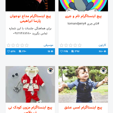
پیج اینستاگرام تام و جری
پیج اینستاگرام مداح نوجوان
پارسا ابراهیمی
#تام_جری #tomandjerry
برای هماهنگی جلسات با این شماره
تماس بگیرید ۰۹۱۲۷۴۸۷۶۸۰
کارتون
موسیقی
548
260
1k
27k
397
680
پیج اینستاگرام لمس عشق
پیج اینستاگرام مزون کودک نی
نی پلاس