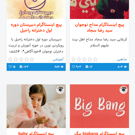
پیج اینستاگرام مداح نوجوان
پیج اینستاگرام دبیرستان دوره
سید رضا سجاد
اول دخترانه راحیل
کربلایی سید رضا سجاد مداح اهل بیت
دبیرستان دوره اول دخترانه راحیل با
علیهم السلام‌
رویکردی نوین در حوزه آموزش و تربیت
دختران نوجوان #خودآگاهی📍 #کشف
🔍 #طرح_ریزی🖌️ شماره تماس :
مذهبی
آموزشی
۰۹۳۹۵۳۰۹۸۴۱
1k
123
684
903
12
803
پیج اینستاگرام bigbang بیگ
پیج اینستاگرام baby