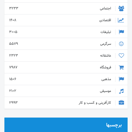
اجتماعی
3233
اقتصادی
1408
تبلیغات
3005
سرگرمی
5579
عاشقانه
2323
فروشگاه
7987
مذهبی
1506
موسیقی
2102
کارآفرینی و کسب و کار
2993
برچسبها