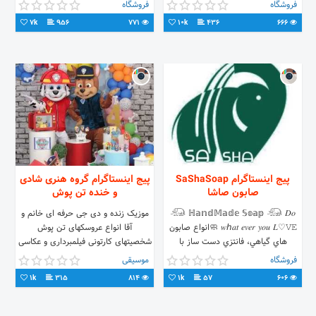
ارسال سراسر مشهد رایگان 0513 623
❌فروش فقط به صورت انلاين❌
فروشگاه
فروشگاه
30 20 👇سفارشتو ثبت کن👇
09333911418شماره واتس اپ
7k
956
771
10k
436
666
پیج اینستاگرام SaShaSoap
پیج اینستاگرام گروه هنری شادی
صابون صاشا
و خنده تن پوش
𓃰 ℍ𝕒𝕟𝕕𝕄𝕒𝕕𝕖 𝕊𝕠𝕒𝕡 𓃰 𝐷𝑜
موزیک زنده و دی جی حرفه ای خانم و
𝑤ℎ𝑎𝑡 𝑒𝑣𝑒𝑟 𝑦𝑜𝑢 𝐿♡︎𝚅𝙴 🧼انواع صابون
آقا انواع عروسکهای تن پوش
هاي گياهي، فانتزي دست ساز با
شخصیتهای کارتونی فیلمبرداری و عکاسی
فرمولاسيون نوين🧼 فروش آنلاين🟢
حرفه ای گریم کودک بادکنک و تم آرایی
فروشگاه
موسیقی
سفارش از طريق دايركت📲 📞0923
۰۹۱۹۲۹۸۹۶۳۴
1k
315
814
1k
57
606
293 7306