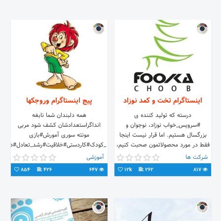
اینستاگرام تخت و کمد نوزاد
پیج اینستاگرام وروجکها
درسته که تولید كننده ى
همه دلبندان شما نابغه
#سرویس_خواب نوزاد، نوجوان و
انداگراستعدادشان کشف شود مربی
بزرگسال هستیم. اما قرار نیست اینجا
مونته سوری آمورش#بازی
فقط در مورد محصولاتمون صحبت کنیم،
_کودک#کاردستی#خلاقیت#رشد_تعادل#دقت_ت
پس ما رو فالو کن ضرر نمی کنی
💃 سایت ما👇👇💃
شرکت ها
آموزشی
854
426
647
12k
262
817