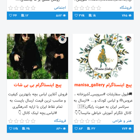
مرجوع❎ ارسال فوری مشهد-سجاد-نبش
#محمدرضا_شفیعی‌کدکنی
فروشگاه
اجتماعی
بزرگمهر۴ سفارش دایرکت
44
12
582
37k
1k
765
05137686987 09900454842
پیج اینستاگرام manisa_gallery
پیج اینستاگرام بی بی شات
🚚قبول سفارشات #سرویس_آشپزخانه ،
فروش آنلاین لباس بچه بابهترین کیفیت
عروس👰 و لباس کودک و...‌ ✈ارسال به
و مناسب ترین قیمت ارسال باپست به
سرتاسر ایران به صورت رایگان🇮🇷
تمام نقاط ایران با ارایه کدرهگیری
کانال تلگرام آموزش خیاطی مانیسا👇👇
#لباس_بچه لینک کانال 👇
t/me.baby_proshat
t.me/khayati_manisa
هنر و طراحی
فروشگاه
12k
4k
830
83
32
774