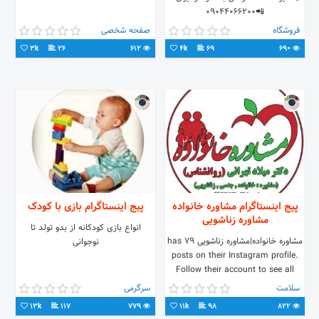
📲09044066200
فروشگاه
صفحه شخصی
3k
26
612
4k
69
690
پیج اینستاگرام مشاوره خانواده
پیج اینستاگرام بازی با کودک
مشاوره زناشویی
انواع بازی کودکانه از بدو تولد تا
مشاوره خانواده|مشاوره زناشویی has 79
نوجوانی
posts on their Instagram profile.
Follow their account to see all
their photos and videos.
سلامت
سرگرمی
13k
117
779
11k
98
822