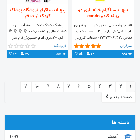
پیج اینستاگرام خانه بازى دو
پیج اینستاگرام فروشگاه پوشاک
زبانه كندو cando
کودک نبات قم
#تبريز وليعصر_سعدى شمالى روبه روى
پوشاک کودک نبات عرضه اجناس با
ايرداك _نبش رازى پلاك بيست شماره
کیفیت عالی و تضمین‌شده 👌 👌 👌 🍭
تماس :04133306242 ساعات كارى:از
قم، ۲۰متری امام حسین(ع)، پاساژ
٧ صبح الى٢١ شب مدير و مؤسس
الماس کویر، طبقه پایین 🚚 ارسال به
سرگرمی
فروشگاه
:مهتاب رجبى
سراسر کشور
20
48
882
5k
60
992
11
10
9
8
7
6
5
4
3
2
1
صفحه بعدی
دسته ها
آموزشی
4699