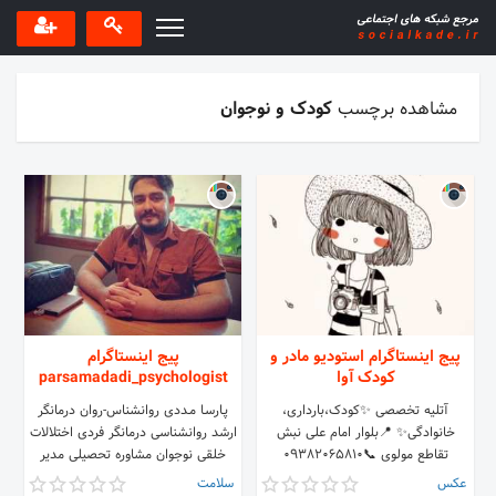
مشاهده برچسب
کودک و نوجوان
پیج اینستاگرام استودیو مادر و
پیج اینستاگرام
کودک آوا
parsamadadi_psychologist
آتلیه تخصصی ✨کودک،بارداری،
پـارسـا مـددی روانشناس-روان درمانگر
خانوادگی✨ 📍بلوار امام علی نبش
ارشد روانشناسی درمانگر فردی اختلالات
تقاطع مولوی 📞09382065810
خلقی نوجوان مشاوره تحصیلی مدیر
آموزشی انجمن رواندرمانی مازندران
عکس
سلامت