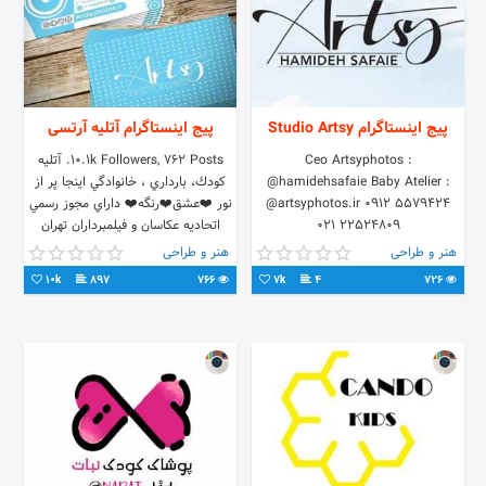
پیج اینستاگرام Studio Artsy
پیج اینستاگرام آتلیه آرتسی
Ceo Artsyphotos :
10.1k Followers, 762 Posts. آتليه
@hamidehsafaie Baby Atelier :
كودك، بارداري ، خانوادگي اينجا پر از
@artsyphotos.ir 0912 5579424
نور ❤️عشق❤️رنگه❤️ داراي مجوز رسمي
021 22524809
اتحاديه عكاسان و فيلمبرداران تهران
۰۹۱۲ ۵۵۷ ۹۴ ۲۴ - ۲۲۵ ٢٤٨٠٩
هنر و طراحی
هنر و طراحی
10k
897
766
7k
4
726