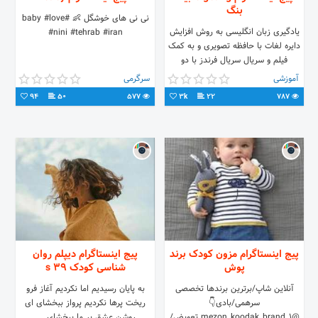
بنگ
نی نی های خوشگل 👶 #baby #love
یادگیری زبان انگلیسی به روش افزایش
#nini #tehrab #iran
دایره لغات با حافظه تصویری و به کمک
فیلم و سریال سریال فرندز با دو
زیرنویس همزمان سریال اکسترا با دو
آموزشی
سرگرمی
زیرنویس فارسی و انگلیسی سریال لاست
94
50
577
3k
22
787
سریال برکینگ بد سریال فرار از زندان
همراه دو زیرنویس و لغات مهم و گرامر
آموزش زبان از طریق دیدن فیلم در 30
روز تضمینی
پیج اینستاگرام مزون کودک برند
پیج اینستاگرام دیپلم روان
پوش
شناسی کودک 39 s
آنلاین شاپ/برترین برندها تخصصی
به پايان رسيديم اما نکرديم آغاز فرو
سرهمی/بادی👇
ريخت پرها نکرديم پرواز ببخشای ای
@mezon_koodak_brand_1 تعویض/
روشن عشق بر ما ببخشای....