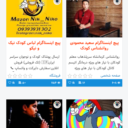
پیج اینستاگرام سعید محمودی
پیج اینستاگرام لباس کودک نیک
روانشناس کودک
و نیکو
روانشناس کرمانشاه سرپلذهاب معلم
ارسال پوشاک کودک و نوجوان سراسر
کودکان با نیاز های ویژه درمانگر اتیسم
ایران🇮🇷 (تک فروشی) فروش
کانال کودکان با نیاز های ویژه
انلاین:سفارش دایرکت و واتساپ 📞
09393931302 فروش حضوری👇:
صفحه شخصی
فروشگاه
1k
50
754
1k
16
608