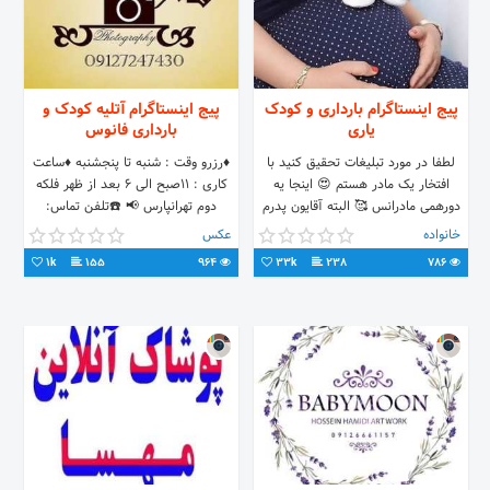
پیج اینستاگرام بارداری و کودک
پیج اینستاگرام آتلیه کودک و
یاری
بارداری فانوس
لطفا در مورد تبلیغات تحقیق کنید با
♦️رزرو وقت : شنبه تا پنجشنبه ♦️ساعت
افتخار یک مادر هستم 😍 اینجا یه
کاری : ۱۱صبح الی ۶ بعد از ظهر فلکه
دورهمی مادرانس‌ 🥰 البته آقایون پدرم
دوم تهرانپارس 📢 ☎️تلفن تماس:
اگه باشن خوشحال میشیم 😊
۰۹۱۲۷۲۴۷۴۳۰_۰۲۱۷۷۸۶۴۰۳۰ #کودک
خانواده
عکس
#بارداری #عکاسی
1k
155
964
33k
238
786