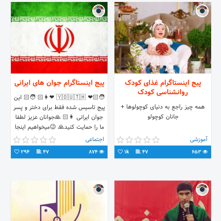
پیج اینستاگرام غذای کودک
پیج اینستاگرام جوان های ایرانی
روانشناسی کودک
🧑🏻❤ 🇾​🇴​🇺​🇹​🇭​ ❤👩🏻 🧑🏻 این
همه چیز راجع به دنیای کوچولوها +
پیج تاسیس شده فقط برای دختر و پسر
جانان کوچولو
جوان ایرانی 👩🏻 🙏جوانان عزیز لطفا
ما را حمایت کنید🙏 😉میخواهیم اینجا
دورهم بترکونیم😉
آموزشی
اجتماعی
294
47
874
1k
47
653