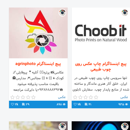
پیج اینستاگرام چاپ عکس روی
پیج اینستاگرام agrinphoto
چوب طبیعی
عکاسی📸 پرتره🙆‍♂️ آتلیه🤵 پروفایلی🌌
تنها سرویس چاپ روی چوب طبیعی در
کودک👧🏻👦🏻 مجالس🎆 مدارس🏤
ایران. خلق آثار هنری ماندگار و ساخته
باقیمت مناسب پذیرفته میشود
شده از منابع پایدار چوب. سفارش تابلوی
☎️۰۹۳۸۶۸۸۸۳۹۲یا دایرکت مراجعه
اختصاصی از طریق تماس، دایرکت یا
کنید
عکس
عکس
وب‌سایت
2k
29
898
7k
41
935