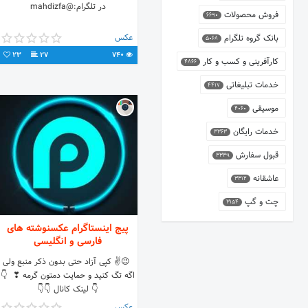
در تلگرام:@mahdizfa
فروش محصولات
6690
عکس
بانک گروه تلگرام
5068
23
27
740
کارآفرینی و کسب و کار
4866
خدمات تبلیغاتی
4417
موسیقی
4060
خدمات رایگان
3363
قبول سفارش
3339
عاشقانه
3312
چت و گپ
3154
پیج اینستاگرام عکسنوشته های
فارسی و انگلیسی
‌ ‌😉✌ کپی آزاد حتی بدون ذکر منبع ولی
اگه تگ کنید و حمایت دمتون گرمه ❣ ‌ 👇
👇 لینک کانال 👇👇
عکس