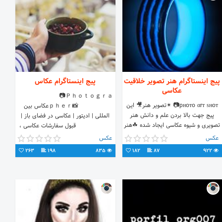
پیج اینستاگرام هنر تصویر خلاقیت
پیج اینستاگرام عکاس
عکاسی
⠀⠀⠀⠀⠀⠀⠀ ⠀⠀📷Ｐｈｏｔｏｇｒａ
pнoтo αrт ѕнoт📷 ✴تصویر هنر🎥 این
ｐｈｅｒ📸 ⠀⠀⠀⠀⠀⠀عکاس بین
پیج جهت بالا بردن علم و دانش هنر
المللی | ادیتور | عکاسی در فضای باز |
تصویری و شیوه عکاسی ایجاد شده ☘هنر
⠀⠀⠀⠀⠀⠀ ⠀ قبول سفارشات عکاسی ،
| ژست | ایده |فیلم ، کلیپ ، عکس
چاپ ، ادیت ⠀⠀⠀⠀ ⠀
عکس
عکس
263
198
835
182
87
922