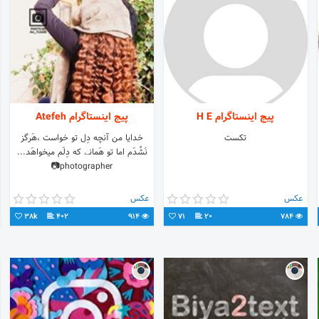
پیج اینستاگرام H E
پیج اینستاگرام Atefeh
تکست
خدایا من آنچه دِل تو خواست ،هَرگز
نَشُدَم اما تو هَمانے که دِلَم میخواهَد...
photographer📷
عکس
عکس
38k
402
914
71
20
784