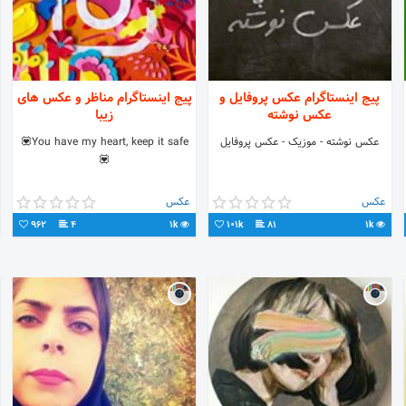
پیج اینستاگرام عکس پروفایل و
پیج اینستاگرام مناظر و عکس های
عکس نوشته
زیبا
عکس نوشته - موزیک - عکس پروفایل
You have my heart, keep it safe💟
💟
عکس
عکس
962
4
1k
101k
81
1k