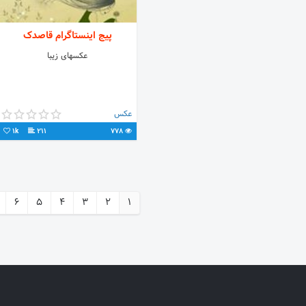
پیج اینستاگرام قاصدک
عکسهای زیبا
عکس
1k
211
778
6
5
4
3
2
1