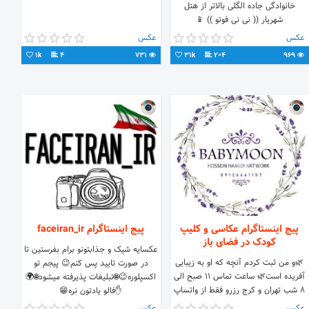
خانوادگی ‎جاده الگلی بالاتر از هتل
شهریار ‎(( نی نی فوتو )) 📱
09142995015 📍تبریز
عکس
عکس
1k
4
731
31k
204
969
پیج اینستاگرام عکاسی و کلیپ
پیج اینستاگرام faceiran_ir
کودک در فضای باز
عکسایه شیک و جذابتونو برام بفرستین تا
🌿و من ثبت کردم آنچه که او به زیبایی
در صورت تایید پس کنم😉 پیجم تو
آفریده است🌿 ساعت تماس ۱۱ صبح الی
اکسپلوره😉🌐تبلیغات پذیرفته میشود🌐🌍
۸ شب تهران و کرج رزرو فقط از واتساپ
✋فالو یادتون نره😁
09126661157 ⛔کپی پیگرد قانونی دارد⛔
عکس
عکس