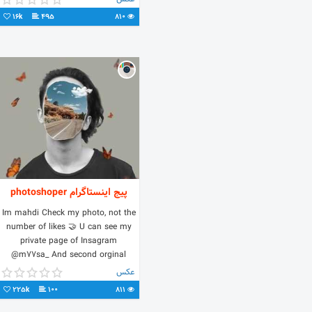
16k
495
810
پیج اینستاگرام photoshoper
Im mahdi Check my photo, not the
number of likes 🤝 U can see my
private page of Insagram
@m77sa_ And second orginal
page @mahdiphtshop . . .
عکس
225k
100
811