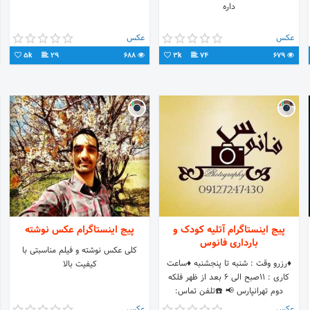
داره
عکس
عکس
5k
29
688
3k
74
679
پیج اینستاگرام آتلیه کودک و
پیج اینستاگرام عکس نوشته
بارداری فانوس
کلی عکس نوشته و فیلم مناسبتی با
♦️رزرو وقت : شنبه تا پنجشنبه ♦️ساعت
کیفیت بالا
کاری : ۱۱صبح الی ۶ بعد از ظهر فلکه
دوم تهرانپارس 📢 ☎️تلفن تماس:
۰۹۱۲۷۲۴۷۴۳۰_۰۲۱۷۷۸۶۴۰۳۰ #کودک
عکس
عکس