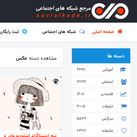
صفحه اصلی
شبکه های اجتماعی
ثبت رایگان
دسته ها
مشاهده دسته
عکس
آموزشی
4699
اجتماعی
3233
اقتصادی
1408
تبلیغات
3005
سرگرمی
5579
عاشقانه
2323
پیج اینستاگرام استودیو مادر و