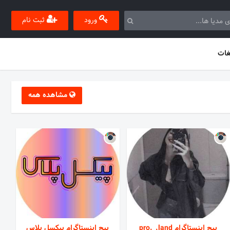
ورود
ثبت نام
غات
مشاهده همه
پیج اینستاگرام pro._.land
پیج اینستاگرام پیکسل پلاس