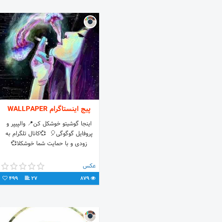
پیج اینستاگرام WALLPAPER
‌اینجا گوشیتو خوشکل کن📍 ‌والپیپر و
پروفایل گوگوگی🎈 ‌ 💞کانال تلگرام به
زودی و با حمایت شما خوشکلا💞
عکس
499
27
879