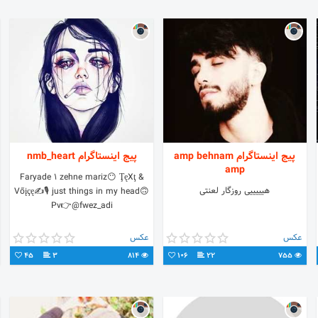
پیج اینستاگرام amp behnam
پیج اینستاگرام nmb_heart
amp
Faryade 1 zehne mariz😶 ŢęXţ &
هیییییی روزگار لعنتی
Võįçę✍🎙 just things in my head🙃
Pv👉@fwez_adi
عکس
عکس
45
3
814
106
22
755