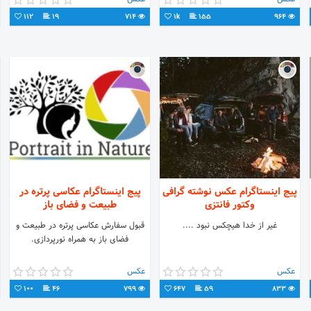
#بارداری #عکاسی
112
19
714
1k
155
964
پیج اینستاگرام عکس نوشته گرافی
پیج اینستاگرام عکاسی پرتره در
وکتور فانتزی
طبیعت و فضای باز
غیر از خدا هیچکس نبود ....
قبول سفارش عکاسی پرتره در طبیعت و
فضای باز به همراه نورپردازی.
عکس
عکس
100
46
799
647
59
833