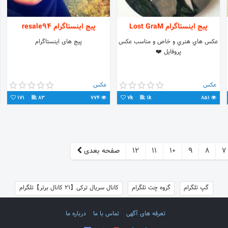
پیج اینستاگرام Lost GraM
پیج اینستاگرام resale94
عكس هاي هنري و خاص و مناسب عكس
پیج های اینستاگرام
پروفايل ❤️
عکس
عکس
171
83
774
7k
1k
851
7
8
9
10
11
12
صفحه بعدی
گپ تلگرام
گروه چت تلگرام
کانال سریال ترکی【21 کانال برتر】تلگرام
تعرفه های آگهی
تماس با ما
درباره ما