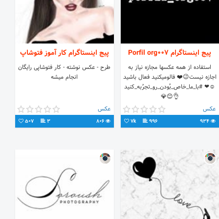
پیج اینستاگرام Porfil org007
پیج اینستاگرام کار آموز فتوشاپ
استفاده از همه عكسها مجازه نياز به
طرح - عکس نوشته - کار فتوشاپی رایگان
اجازه نيست😉❤️ فالومیکنید فعال باشید
انجام میشه
☺❤ #با_ما_خاص_بُودن_رو_تجرُبه_کنید
👌😊💎
عکس
عکس
507
3
806
7k
996
934