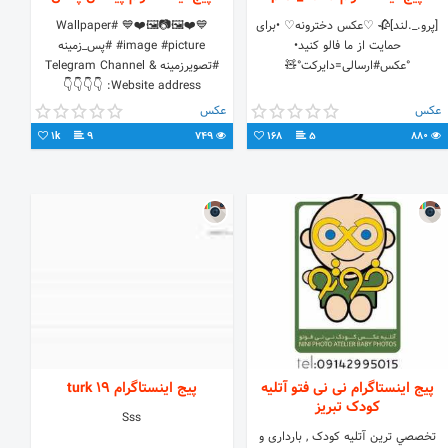
[پرو._.لند]🥀 ♡عکس دخترونه♡ •برای
💙❤️🖼️📷🖼️❤️💙 #Wallpaper
حمایت از ما فالو کنید•
#image #picture #پس_زمینه
°عکس#ارسالی=دایرکت°🧸
#تصویرزمینه Telegram Channel &
Website address: 👇👇👇👇
عکس
عکس
1k
9
749
168
5
880
پیج اینستاگرام نی نی فتو آتلیه
پیج اینستاگرام turk 19
کودک تبریز
Sss
تخصصي ترين آتليه کودک , بارداری و