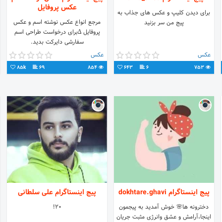
عکس پروفایل
برای دیدن کلیپ و عکس های جذاب به
مرجع انواع عکس نوشته اسم و عکس
پیج من سر بزنید
پروفایل ∆برای درخواست طراحی اسم
سفارشی دایرکت بدید.
عکس
عکس
85k
69
854
643
6
753
پیج اینستاگرام dokhtare.ghavi
پیج اینستاگرام علی سلطانی
دخترونه ها🌸 خوش آمدید به پیجمون
20!
اینجا،آرامش و عشق وانرژی مثبت جریان