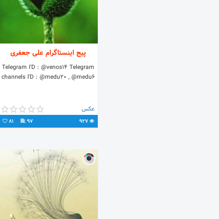
پیج اینستاگرام علی جعفری
Telegram I'D : @venos14 Telegram
channels I'D : @medu20 , @medu6
عکس
81
97
927