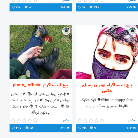
21k
101
688
6k
340
709
پیج اینستاگرام بهترین پستای
پیج اینستاگرام photo_.official
عکس
🌟•|منبع پروفایل های فیک🥰 🌟•| عکس
Im is happy face😔🖤 لایک=لایک
پروفایل لاکچری🦄 🌟•| والپیپر های کیوت
فالو=فالو مجهز به آنفالو یاب
🙈 🌟•| شات = شات ❣ 🌟•|فالو و لایک
یادتون نره🌈
عکس
عکس
497
111
840
2k
9
703