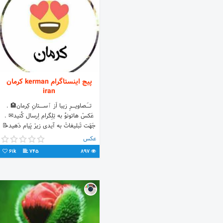
پیج اینستاگرام kerman کرمان
iran
تــــَـــصاویـــــــرِ زیبا اَز ٱســــــــتانِ کِرمان🏨 .
عَکسْ هاتونوُ به تِلِگرام اِرسال کُنید✉ .
جَهَت تَبلیغاتْ به آیدی زیرْ پَیام دَهید📝
عکس
61k
745
897