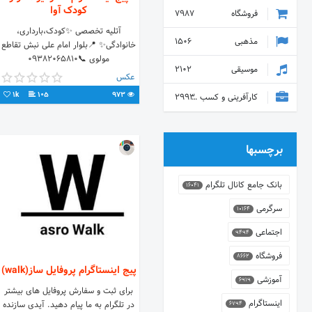
کودک آوا
فروشگاه
7987
آتلیه تخصصی ✨کودک،بارداری،
مذهبی
1506
خانوادگی✨ 📍بلوار امام علی نبش تقاطع
مولوی 📞09382065810
موسیقی
2102
عکس
1k
105
973
کارآفرینی و کسب و کار
2993
برچسبها
بانک جامع کانال تلگرام
16041
سرگرمی
10164
اجتماعی
9494
فروشگاه
8662
پیج اینستاگرام پروفایل ساز(walk)
آموزشی
6919
برای ثبت و سفارش پروفایل های بیشتر
اینستاگرام
در تلگرام به ما پیام دهید. آیدی سازنده
6794