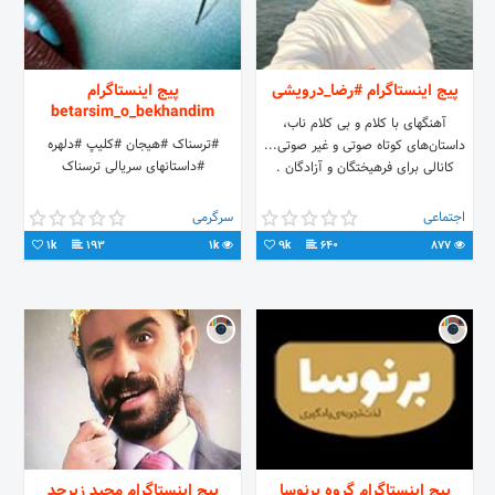
پیج اینستاگرام #رضا_درویشی
پیج اینستاگرام
betarsim_o_bekhandim
آهنگهای با کلام و بی کلام ناب،
#ترسناک #هیجان #کلیپ #دلهره
داستان‌های کوتاه صوتی و غیر صوتی...
#داستانهای سریالی ترسناک
کانالی برای فرهیختگان و آزادگان .
اجتماعی
سرگرمی
1k
193
1k
9k
640
877
پیج اینستاگرام گروه برنوسا
پیج اینستاگرام مجید زبرجد