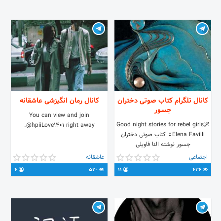
دید 👇 🆔 @Raavi_ir
کانال تلگرام کتاب صوتی دختران
کانال رمان انگیزشی عاشقانه
جسور
You can view and join
🌌Good night stories for rebel girls
@hpiiLove1401 right away.
♀️Elena Favilli کتاب صوتی دختران
جسور نوشته النا فاویلی
اجتماعی
عاشقانه
4
520
11
436