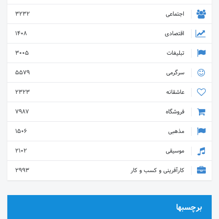
اجتماعی
3232
اقتصادی
1408
تبلیغات
3005
سرگرمی
5579
عاشقانه
2323
فروشگاه
7987
مذهبی
1506
موسیقی
2102
کارآفرینی و کسب و کار
2993
برچسبها