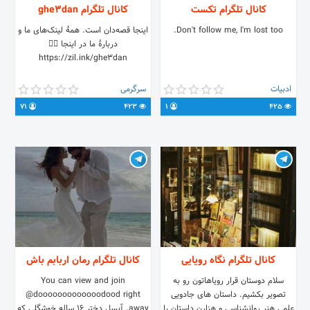
کانال تلگرام تکست
کانال تلگرام ghe3dan
Don't follow me, I'm lost too.
اینجا قصه‌دان است. همهٔ لینک‌های ما و
دربارهٔ ما در اینجا 👇🏻
https://zil.ink/ghe3dan
ادبیات
سرگرمی
71
423
1
425
کانال تلگرام نگاه رویایی
کانال تلگرام رمان اربابم باش
سلام دوستان قرار رویاهاتون رو به
You can view and join
تصویر بکشیم. داستان های جادویی
@dooooooooooooodood right
علمی هنر روانشناسی و هزارن داستان را
away. آیسل دختر 16 ساله خوشگلی که