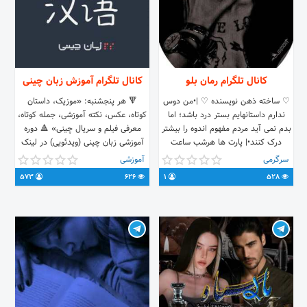
کانال تلگرام رمان بلو
کانال تلگرام آموزش زبان چینی
♡ ساخته ذهن نویسنده ♡ |•من دوس
🔻 هر پنجشنبه: «موزیک، داستان
ندارم داستانهایم بستر درد باشد؛ اما
کوتاه، عکس، نکته آموزشی، جمله کوتاه،
بدم نمی آید مردم مفهوم اندوه را بیشتر
معرفی فیلم و سریال چینی» 🔺 دوره
درک کنند•| پارت ها هرشب ساعت
آموزشی زبان چینی (ویدئویی) در لینک
۸_۱۰در کانال گذاشته میشه
زیر:👇🏻 irlanguage.com/static-
سرگرمی
آموزشی
182.html#First 📩 ارتباط با ما :
573
626
1
528
@mimhpn