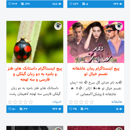
404
149
788
822
5
647
پیج اینستاگرام رمان عاشقانه
پیج اینستاگرام داستانک های طنز
نفسم خیال تو
و بامزه به دو زبان گیلکی و
فارسی و سه لهجه
🥀به نام خدای گل سرخ 🥀 📜 ×رمان
داستانک های طنز بامزه به دو زبان
نفسم خیال تو 🔥🌬 ×ژانر : 🥀🍷 🔥
گیلکی فارسی سه لهجه لاهیجان رشت
عاشقانه💉پزشکی⁉️معمایی 🚬
محاوره فارسی
مافیایی🔻مثلث عشقی🔺️ °•❀•°°•❀•°
عاشقانه
ادبیات
°•❀•°°•❀•° 👠🔮 نفس / بارانا 💄🕶
50
33
944
3k
39
1k
یگانه دختر رئیس شوم ترین باند مافیای
شهر دختری جدی و تهدیدآمیز که توسط
زیر دست های پدرش به ملقب به
"شهرآشوبه" دختر ارسلان خان پویان که