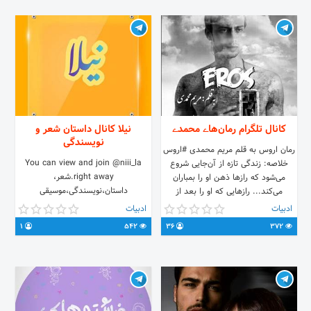
کانال تلگرام رمان‌هاے محمدے
نیلا کانال داستان شعر و
نویسندگی
رمان اروس به قلم مریم محمدی #اروس
You can view and join @niii_la
خلاصه: زندگی تازه از آن‌جایی شروع
right away.شعر،
می‌شود که راز‌ها ذهن او را بمباران
داستان،نویسندگی،موسیقی
می‌کند... رازهایی که او را بعد از
گذشت بیست سال، به فکر فرو می‌برد‌.
ادبیات
ادبیات
روایتی از دلباختگی و عاری از انفکاک...
1
542
36
372
عشقی جاودانه و پیوندی ناگسستنی...
راهی طویل و عمری ازلی... دوران
جاوید، مردی سی ساله که به دنبال
کشف حقایقی تلخ و شیرین، پا به
میدان رزم می‌گذارد. میدانی که
جای‌جای قدمگاهش بوی خون و عشق و