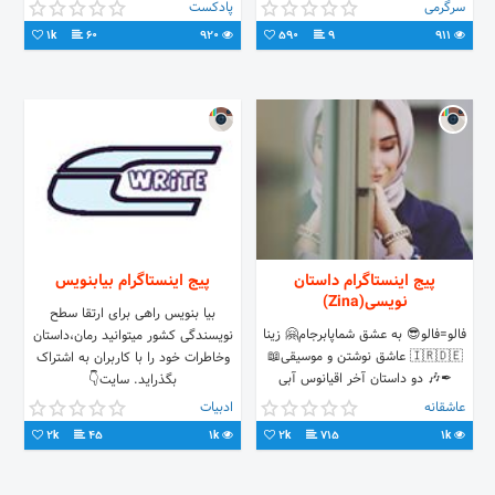
سرگرمی
پادکست
1k
60
920
590
9
911
پیج اینستاگرام داستان
پیج اینستاگرام بیابنویس
نویسی(Zina)
بیا بنویس راهی برای ارتقا سطح
فالو=فالو😎 به عشق شماپابرجام🤗 زینا
نویسندگی کشور میتوانید رمان،داستان
🇮🇷🇩🇪 عاشق نوشتن و موسیقی📖
وخاطرات خود را با کاربران به اشتراک
✒🎶 دو داستان آخر اقیانوس آبی
بگذراید. سایت👇
من(Bts)به اتمام رسیده📗 سیم
عاشقانه
ادبیات
آخر(کاملا ایرانی)درحال آپ..
2k
45
1k
2k
715
1k