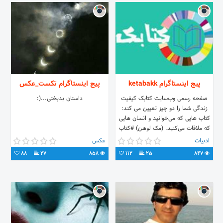
پیج اینستاگرام ketabakk
پیج اینستاگرام تکست_عکس
صفحه رسمی وب‌سایت کتابک کیفیت
داستان بدبختی...(:
زندگی شما را دو چیز تعیین می کند:
کتاب هایی که می‌خوانید و انسان هایی
که ملاقات می‌کنید. (مک لوهن) #کتاب
#کتاب_خوب
ادبیات
عکس
88
27
858
112
25
847