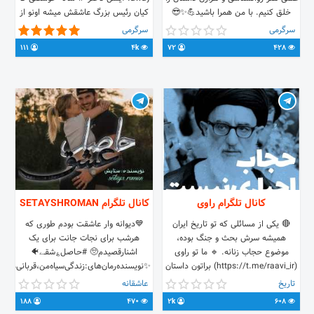
خلق کنیم. با من همرا باشید💪✨😎
کیان رئیس بزرگ عاشقش میشه اونو از
رمان جذاب و کلیپ های جذاب . معرفی
پدرش می‌خره اما آیسل عاشق کیان
سرگرمی
سرگرمی
کتاب هم داریم و سعی میکنیم پیدیف
نیست و کیان مجبور میشه کاریو که
111
4k
72
428
کتاب قرار بدیم 😉
نمیخاد انجام بده . . . 😈🤭
کانال تلگرام راوی
کانال تلگرام SETAYSHROMAN
🔴 یکی از مسائلی که تو تاریخ ایران
💙دیوانه وار عاشقت بودم طوری که
همیشه سرش بحث و جنگ بوده،
هرشب برای نجات جانت ‌برای یک
موضوع حجاب زنانه. 🔹 ما تو راوی
اشنا‌رقصیدم🥺 #حـاصـل‌‌؏شقـے🐠
(https://t.me/raavi_ir) براتون داستان
✨نویسنده‌رمان‌های:زندگی‌سیاه‌من،قربانی‌مافیا،
این بحث و کلی از اتفاقات تاریخی دیگه
برده‌عشق،خیانتت،گل‌سیاه‌من،کلید
تاریخ
عاشقانه
رو روایت می‌کنیم ... 🔸 واقعیت‌هایی از
سیاه.،و...✨ ❌کپـ⚠️ـی‌‌ممنوع❌
188
470
2k
608
تاریخ که تا حالا جایی ندیده و نخواهید