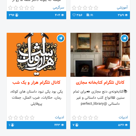
میشه که بتونه دختر قصه ما رو از
بحران خارج کنه که در این حین ..... .
آموزشی
سرگرمی
نویسنده:پانیذ شروع مجدد رمانی که در
396
404
356
61
359
سال 2018 نوشتم و قسمت دومش در
راه. @nafase_eshghe
کانال تلگرام کتابخانه مجازی
کانال تلگرام هزار و یک شب
📚کتابخونه‌ی دنج مجازی ✒️برای تمام
یکی بود یکی نبود داستان های کوتاه،
سنین 📖انواع کتب داستانی و غیر
رمان، حکایات، ضرب المثل، جملات
داستانی @perfect_library
پروفایلی
ادبیات
ادبیات
1
443
7
536