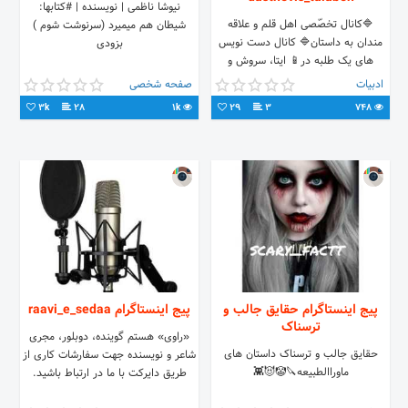
نیوشا ناظمی | نویسنده | #کتابها:
🔷کانال تخصّصی اهل قلم و علاقه
شیطان هم میمیرد (‌سرنوشت شوم )
مندان به داستان🔷 کانال دست نویس
بزودی
های یک طلبه در📱 ایتا، سروش و
تلگرام
ادبیات
صفحه شخصی
eitaa.com/DastNevis_Talabeh
3k
28
1k
29
3
748
t.me/DastNevis_Talabeh
پیج اینستاگرام حقایق جالب و
پیج اینستاگرام raavi_e_sedaa
ترسناک
«راوی» هستم گوینده، دوبلور، مجری
حقایق جالب و ترسناک داستان های
شاعر و نویسنده جهت سفارشات کاری از
ماوراالطبیعه🔪🤡😈👾
طریق دایرکت با ما در ارتباط باشید.