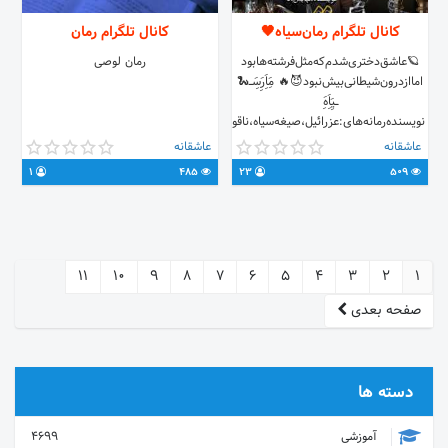
کانال تلگرام رمان‌سیاه🖤
کانال تلگرام رمان
🪐عاشق‌دختری‌شدم‌که‌مثل‌فرشته‌ها‌بود
رمان لوصی
اماازدرون‌شیطانی‌بیش‌نبود😈🔥 مَِاَِرَِسَِـــ🐍
ـــیَِاَِهَِ
نویسنده‌رمانه‌های:عزرائیل،صیغه‌سیاه،ناقوس‌‌مرگ‌،
بیمارقلبم،جهنم،و.... کــ⛷
عاشقانه
عاشقانه
ــپی‌پیگردقانونی‌دارد⚠️ لینک‌اینستاگرام
1
485
23
509
👈🏻:https://instagram.com/novel._.neaysh86
11
10
9
8
7
6
5
4
3
2
1
صفحه بعدی
دسته ها
آموزشی
4699