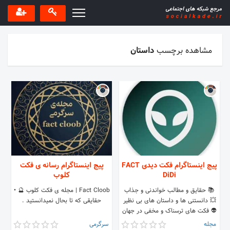
مشاهده برچسب
داستان
پیج اینستاگرام فکت دیدی FACT
پیج اینستاگرام رسانه ی فکت
DiDi
کلوب
📚 حقایق و مطالب خواندنی و جذاب
Fact Cloob | مجله ی فکت کلوب 🔮 •
💥 دانستنی ها و داستان های بی نظیر
حقایقی که تا بحال نمیدانستید .
👽 فکت های ترسناک و مخفی در جهان
مجله
سرگرمی