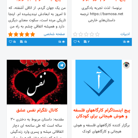
برنوسا: لذت تجربه یادگیری
من یک جهان گردم. از اتاقی آشفته، که
https://barnosa.net ترجمه
تا امروز به ابعادش نیندیشیده ام. اینجا
داستان‌های خارجی
تاریکی مرده است، سکوت معنای دیگری
دارد و همیشه اتفاقی چشم به راه من
است.
ادبیات
صفحه شخصی
1k
1k
1k
9
2
1k
پیج اینستاگرام کارگاههای فلسفه
کانال تلگرام نفس عشق
و هوش هیجانی برای کودکان
مقدمه: داستان مربوط به دختری ۳۰
برگزار کننده کارگاههای فلسفه و هوش
ساله است که طی سانحه ای دچار
هیجانی و کارگاههای کودک
اتفاقاتی میشه و پسری وارد زندگیش