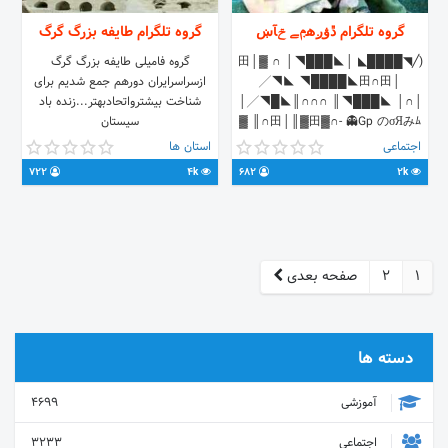
گروه تلگرام ڐۋږهݦے ݗآښ
گروه تلگرام طایفه بزرگ گرگ
(╱◥████◣ │田│▓ ∩ │◥███◣
گروه فامیلی طایفه بزرگ گرگ
╱◥◣ ◥████◣田∩田│
ازسراسرایران دورهم جمع شدیم برای
│╱◥█◣║∩∩∩ ║◥███◣ │∩│
شناخت بیشترواتحادبهتر...زنده باد
▓ ║∩田│║▓田▓∩- 👻Gp のσЯみﾑ
سیستان
ℳi kみﾑⓢ🐥 ☛ρν👅яєʍσνє⚠️ ☞ℓɨŋк
اجتماعی
استان ها
🎈яєʍσνє⚠️ ☞ƒσɦѕɦ 🙊яєʍσνє⚠️ ☞
722
4k
682
2k
ѕɦкɦвzɨ👿яєʍσνє⚠️ ☞รєxเ+18😐χℓɨѕɨ
😡яєʍσνє⚠️☚ 👉ℓɨŋk ⓖɦﾑρ👇👇👇
https://t.me/joinchat)/GoMEjkczWkMr4XUDMvRfUA)
1
2
صفحه بعدی
دسته ها
آموزشی
4699
اجتماعی
3233