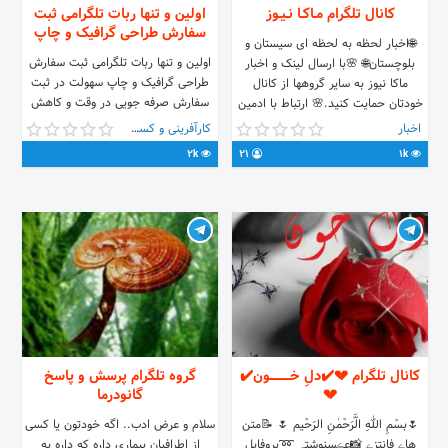
کانال تلگرام مـاکـا نـیـوز
اولین و تنها ربات تلگرامی ثبت
سفارش طراحی گرافیک و چاپ
🌐اخبار لحظه به لحظه ای سیستان و
اولین و تنها ربات تلگرامی ثبت سفارش
بلوچستان🌐 🌸با ارسال لینک و اخبار
طراحی گرافیک و چاپ سهولت در ثبت
ماکا نیوز به سایر گروهها از کانال
سفارش صرفه جویی در وقت و کاهش
خودتان حمایت کنید.🌸 ارتباط با ادمین
تردد مشتریان امکان ثبت سفارش از
های کانال: @salar_admin021
اخبار
کارآفرینی و کسب و کار
سراسر کشور بدون واسطـه تحویل فوری
@maka_news_admin
2k
21
1k
به سراسر کشور بهترین قیمت پرداخت
آنلاین پذیرش سفارش 24 ساعته
کانال تلگرام 💔✔️دلِ خــــــــــون✔️
گروه تلگرام پرسش و پاسخ
💔
گانودرما
🌷بسْمِ اللهِ الَّرَحْمٰنِ الرَحْیم 🌷 📝متن
سلام و عرض ادب.. اگه خودتون یا کسی
هاے فانتزے 📸عڪسنوشتہ ➿پروفایل
از اطرافیان بیماری داره که داره به