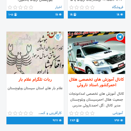
02155169402 @ata_tea ارتباط با ما
بلوچستان ارتباط باادمین:
@rokhdadjonob
www.atatea.com
فروشگاه
اخبار
105
1k
1k
1k
کانال آموزش های تخصصی هلال
ربات تلگرام علام بار
احمرکشور.استاد ناروئی
علام بار های استان سیستان وبلوچستان
کانال آموزش های تخصصی امدادونجات
جمعیت هلال احمرسیستان وبلوچستان
مدیر کانال :گل احمدناروئی مدرس
آموزش های تخصصی امدادونجات
آموزشی
کارآفرینی و کسب و کار
ودارای درجه ایثار آدرس ارتباط با
927
284
796
ادمین:naroei112@ لینک
کانال:sos112@ تاریخ تاسیس کانال:96