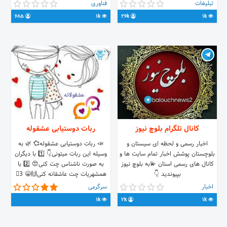
ربات @Uzuoo _________________
کمترین زمان 📡فروش مودمهای TD-LTE
تبلیغات
فناوری
@MXTMM ___________________
ایرانسل شماره ها ی تماس📞 0915 206
685
1k
26k
1k
0080 0939 104 1004 👨‍💻ارتباط
تلگرام @goldrond
کانال تلگرام بلوچ نیوز
ربات دوستیابی عشقوله
اخبار رسمی و لحظه ای سيستان و
📣 ربات دوستیابی عشقوله💞 🌿 به
بلوچستان پوشش اخبار تمام سایت ها و
وسیله این ربات میتونی👇 1️⃣ با دیگران
کانال های رسمی استان 💫به بلوچ نیوز
به صورت ناشناس چت کنی😍 2️⃣ با
بپیوندید 👇
همشهریات چت عاشقانه کنی🙌😁 3⃣
https://t.me/balouchnews2
از طریق مکان یاب نزدیکترین افراد را
اخبار
سرگرمی
پیدا کنی وچت کنی👀💞 4⃣با این ربات
1k
2k
1k
می تونی با دختر چت کنی👩‍🦰 5⃣می
تونی با پسر چت کنی👦