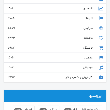
اقتصادی
1408
تبلیغات
3005
سرگرمی
5579
عاشقانه
2323
فروشگاه
7987
مذهبی
1506
موسیقی
2102
کارآفرینی و کسب و کار
2993
برچسبها
بانک جامع کانال تلگرام
سرگرمی
اجتماعی
9494
10164
16041