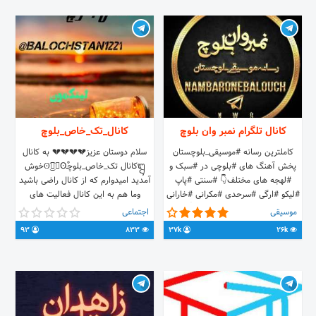
کانال تلگرام نمبر وان بلوچ
کانال_تک_خاص_بلوچ
کاملترین رسانه #موسیقی_بلوچستان
سلام دوستان عزیز💔💔💔💔 به کانال
پخش آهنگ های #بلوچی در #سبک و
ᬍکانال تک_خاص_بلوچـʘ۪ٞ͜͡ʘْخوش
#لهجه های مختلف👇 #سنتی #پاپ
آمدید امیدوارم که از کانال راضی باشید
#لیکو #ارگی #سرحدی #مکرانی #خارانی
وما هم به این کانال فعالیت های
#و... ربات نمبر وان بلوچ👇
بیشتری می کنیم که ازما راضی باشید
موسیقی
اجتماعی
@namberonebaloochbot Chnnel2
@balochstan1221 ایدی برای تبادل
93
833
37k
26k
👉 @Quran_Hadic Aparat👉
و.... @sangatok ایدی ربات کانال ما
@Sangatok_bot
Aparat.com/sokut78