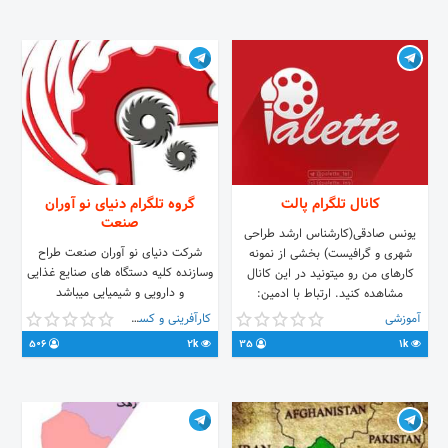
02195118679 ☆کانال☆
@behdis_posh ☆واحد فروش☆
@behdis_forosh ☆سایت☆
www.behdistag.com
کانال تلگرام پالت
گروه تلگرام دنیای نو آوران
صنعت
یونس صادقی(کارشناس ارشد طراحی
شرکت دنیای نو آوران صنعت طراح
شهری و گرافیست) بخشی از نمونه
وسازنده کلیه دستگاه های صنایع غذایی
کارهای من رو میتونید در این کانال
و دارویی و شیمیایی میباشد
مشاهده کنید. ارتباط با ادمین:
@palette_ord
آموزشی
کارآفرینی و کسب و کار
506
2k
35
1k