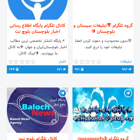
گروه تلگرام 🔻تبلیغات سیستان و
کانال تلگرام پایگاه اطلاع رسانی
بلوچستان 🔰
اخبار بلوچستان بلوچ نت
💯بدون محدودیت و دعوت کردن اعضا
📌پایگاه انتشار تخصصی ترین مطالب
تبلیغات خود را درج کنید.
اخبار بلوچستان,ایران و جهان 🔷️به کانال
ما بپیوندید. 🔰لینک کانال:
@balouchnet ⚠️ارتباط با ادمین:
تبلیغات
اخبار
@masoudbalouchnet
244
821
971
982
گروه تلگرام ƈнαвαнαяρℓυֆ
کانال تلگرام بلوچ نیوز