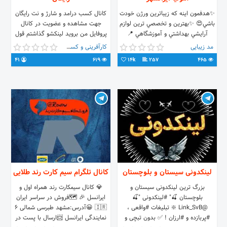
✨هدفمون اينه كه زيباترين ورژن خودت
کانال کسب درامد و شارژ و نت رایگان
باشي😍 ✨بهترين و تخصصي ترين لوازم
جهت مشاهده و عضویت در کانال
آرايشي بهداشتي و آموزشگاهي 📍
پروفایل من بروید لینکشو گذاشتم قول
ايرانشهر،چهارراه دكه ها جنب بانك ملي
میدم دیگه شارژ نخری بیا کانال ما و
مد زیبایی
کارآفرینی و کسب و کار
09153479606
طبق روشها اجرا کن؛ کاملا قانونی کلیک
41
619
14k
257
465
🥀⃟♡ @sharjerakan1401🥀⃟♡
لینکدونی سیستان و بلوچستان
کانال تلگرام سیم کارت رند طلایی
بزرگ ترین لینکدونی سیستان و
💎 کانال سیمکارت رند همراه اول و
بلوچستان 🍒" #لینکدونی "🍒
ایرانسل 🎉 🗺فروش در سراسر ایران
@Link_SvB ❇️ تبلیغات #واقعی ،
🇮🇷 😀آدرس:مشهد طبرسی شمالی ۶
#پربازده و #ارزان ! ✅ بدون تبچی و
نمایندگی ایرانسل 📨ارسال با پست در