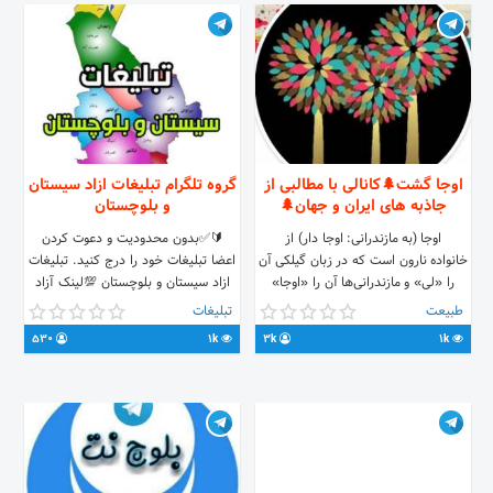
اوجا گشت🌲کانالی با مطالبی از
گروه تلگرام تبلیغات ازاد سیستان
جاذبه های ایران و جهان🌲
و بلوچستان
اوجا (به مازندرانی: اوجا دار) از
🔰✅بدون محدودیت و دعوت کردن
خانواده نارون است که در زبان گیلکی آن
اعضا تبلیغات خود را درج کنید. تبلیغات
را «لی» و مازندرانی‌ها آن را «اوجا»
ازاد سیستان و بلوچستان 💯لینک آزاد
می‌نامند. 🌲کانالی با مطالبی از جاذبه
طبیعت
تبلیغات
های ایران و جهان🌲 جهت دادن نظرات
530
1k
3k
1k
و پیشنهادات با آیدی زیر در ارتباط
باشید. @greenland1398
www.ojagasht.ir