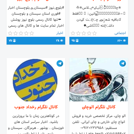
✯چابٌٰٖٖـٰـ҉ِْْٰٓ✧ـهٖـاࢪ+پـٖلاس✯⛵
#بلوچ_نیوز #سيستان_و_بلوچستان اخبار
✪⇔قـ❊ًٌٌٍٰٰٖٖٖ͜͡ـوانین:ٰٖ ✪ ❶✹فقط
#فوری استان سیستان و بلوچستان
کـ℘ـافیه شعှــوࢪ چـٰٰٖღـٰٖت کࢪدن
⬅️تنها کانال رسمی بلوچ نیوز پوشش
داشـٰٰٖღـته بٰٖـاشـی✹
اخبار تمام سایت ها و کانال های رسمی
❷✵شٰٖـاخ✧بودن مـناسـب҉ِْْٰٓ✧بلوچ
استان اخبار و تصاویر را برای ما ارسال
اجتماعی
اخبار
°✘نیـسـٌٰت°✘ ❸❖✯مٰٖـ✧ـࢪد✯باش✧❖
کنید #تبلیغات ارزان پذیرفته می شود
7k
2k
9k
860
ρℓѕѕ ѕнαяє ℓιик➠
ارتباط با ادمین
@balouchnews_admin
https://t.me/joinchat/KcVM-
k5QqVoUGAfU84eNmQ ایدی گروه
@Chabahar_plus1
کانال تلگرام الوچای
کانال تلگرام رخداد جنوب
الو چای، مرکز تخصصی خرید و فروش
در کوتاهترین زمان با ما بروزترین
انواع چای خارجی و چای ایرانی. تلفن
باشید. اخبار سراسر استان های
مستقیم: 09120237958-
خوزستان . بوشهر . هرمزگان. سیستان و