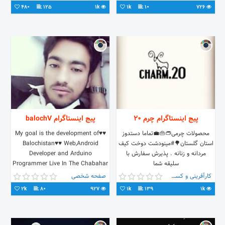
480
125
1k
1k
10
726
پیج اینستاگرام چرم 20
پیج اینستاگرام balochV
محصولات چرمی👝👜💼تماما دستدوز
♥♥My goal is the development of
استان گلستان🌳#مینودشت دوخت کیف
Balochistan♥♥ Web,Android
مردانه و زنانه . پذیرش سفارش با
Developer and Arduino
سلیقه شما
Programmer Live In The Chabahar
Age:23 Work:Help Love Justice
کارآفرینی و کسب و کار
صفحه شخصی
Only God
2k
80
927
1k
139
1k