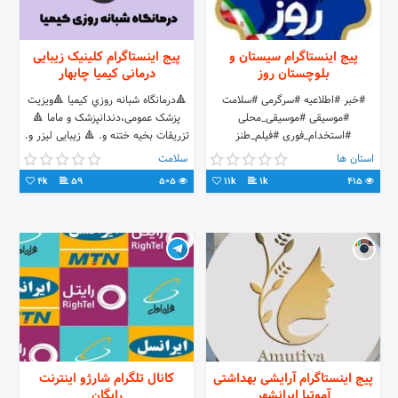
پیج اینستاگرام سیستان و
پیج اینستاگرام کلینیک زیبایی
بلوچستان روز
درمانی کیمیا چابهار
#خبر #اطلاعیه #سرگرمی #سلامت
🔺درمانگاه شبانه روزي كيميا 🔺ویزیت
#موسیقی #موسیقی_محلی
پزشک عمومی،دندانپزشک و ماما 🔺
#استخدام_فوری #فیلم_طنز
تزریقات بخیه ختنه و. 🔺 زیبایی لیزر و.
#کسب_و_کار #سیستان_و_بلوچستان
🏥:چابهار،گلشهر روبروي اداره ارشاد
استان ها
سلامت
#سیستان_و_بلوچستان_روز
09355480021
4k
59
505
11k
1k
415
پیج اینستاگرام آرایشی بهداشتی
کانال تلگرام شارژو اینترنت
آموتیا ایرانشهر
رایگان