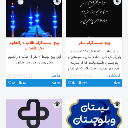
پیج اینستاگرام سفر
پیج اینستاگرام طلاب دارالعلوم
مکی زاهدان
سفر بباید .. 1379/01/05 "بیایید و
این پیج توسط 2 نفر از طلاب دارالعلوم
یاریگر کودکان منطقه محروم سیستان و
مکی زهدان مدیریت میشود
بلوچستان باشید،باشد که از مدرسه
رفتن دور نمانند.. خدا داند که فرزندان
این خاک اند
گردشگری
مذهبی
8k
18
482
1k
249
1k