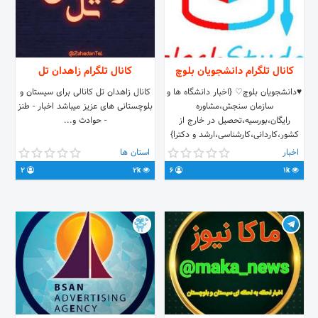
کانال تلگرام دانشجویان بلوچ
کانال تلگرام زاهدان تل
♥️دانشجویان بلوچ♡ {اخبار دانشگاه ها و
کانال زاهدان تل کانالی برای سیستان و
سازمان سنجش،مشاوره
بلوچستانی های عزیز میباشد اخبار - طنز
رایگان،بورسیه،تحصیل در خارج از
- حوادث و...
کشور،کاردانی،کارشناسی،ارشد و دکترا}
♥️بلوچستان♥️ ادمین: @baloch_a
اخبار
استان ها
2
2k
6
1k