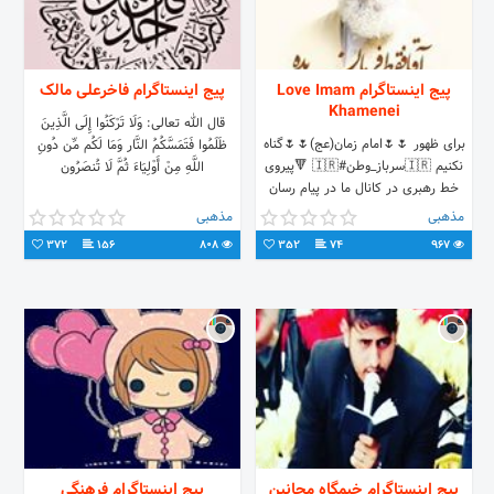
پیج اینستاگرام Love Imam
پیج اینستاگرام فاخرعلی مالک
Khamenei
قال الله تعالی: وَلَا تَرْكَنُوا إِلَى الَّذِينَ
برای ظهور 🌷🌷امام زمان(عج)🌷🌷گناه
ظَلَمُوا فَتَمَسَّكُمُ النَّار وَمَا لَكُم مِّن دُونِ
نکنیم 🇮🇷سرباز_وطن#🇮🇷 🔻پیروی
اللَّهِ مِنْ أَوْلِيَاءَ ثُمَّ لَا تُنصَرُون
خط رهبری در کانال ما در پیام رسان
سروش عضو شوید
مذهبی
مذهبی
372
156
808
352
74
967
پیج اینستاگرام خیمگاه مجانین
پیج اینستاگرام فرهنگی