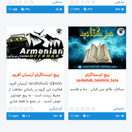
مذهبی
مذهبی
15k
291
1k
639
312
767
پیج اینستاگرام
پیج اینستاگرام آرمنيان آفرود
sarketab_talebini_tara
Արմէնեան Աֆռօդ آرمنيان آفرود
سرکتاب طالع بینی قرانی - دعا و طلسم
فعاليت اين گروه در راستاي حفاظت از
محيط زيست است - به پيج خودتون
خوش آمديد - در جمع ما فقط شادي
تقسيم ميشود - با ما باش
اجتماعی
گردشگری
552
101
740
194
20
660