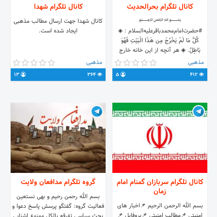
کانال تلگرام بحرالحدیث
کانال تلگرام شهدا
﷽
کانال شهدا جهت ارسال مطالب مذهبی
#حضرت‌امام‌محمدباقرعلیه‌السلام : ◈
ایجاد شده است.
كُلَّ مَا لَمْ يَخْرُجْ مِن هَذَا الْبَيْتِ فَهُوَ
بَاطِلٌ. ◈ هر آنچه از اين خانه خارج
نشده باشد باطل است. 📕 بحارالأنوار ،
مذهبی
مذهبی
ج‏ ۲ ، ص ۹۴ 📕 وسائل الشيـعـة، ج‏
13
364
5
412
۲۷، ص ۷۵
کانال تلگرام سربازان گمنام امام
گروه تلگرام مدافعان ولایت
زمان
بسم الله رحمن رحیم و بهی نستعین
بسم الله الرحمن الرحیم 📌اخبار های
فعالیت گروه: گفتگو پرسش پاسخ دعوا و
امنیتی 📌مطالب امنیتی 📌پروفایل 📌
بحث سیاسی تفرقه بالکل ممنوع اشنایی