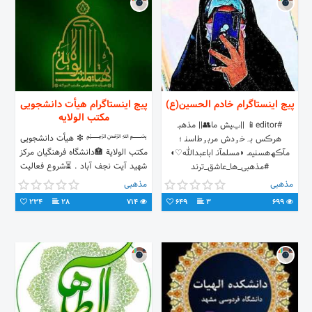
پیج اینستاگرام خادم الحسین(ع)
پیج اینستاگرام هیأت دانشجویی
مکتب الولایه
#editor📱 ||ݐیش ما👥|| مذهبـ
﷽ ❇ هیأت دانشجویی
هر‌ڪس بہ‌خۅدش‌ مربۅط‌اسٺـ ؛
مکتب الولایة 🏣دانشگاه فرهنگیان مرکز
مـآڪھ‌هسٺیمـ ◗مسلمآنـ اباعبدالله♡◖
شهید آیت نجف آباد . ⏳شروع فعالیت
#مذهبی_ها_عاشق_ترند
صفحه : ۱۵ رمضان ۱۴۴۰ . #یازهرا_س .
#موفقیت_اتفاقی_نیست_انتخابی_است
مذهبی
مذهبی
💫ما حسینی شده ز دولت حسنیم❤
234
28
714
649
3
699
zil.ink/h_mkvelayat