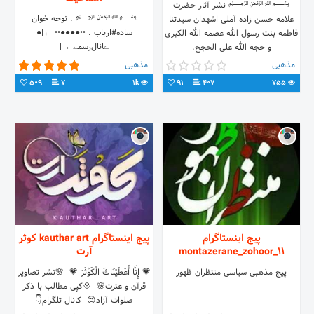
﷽ نشر آثار حضرت
﷽ . نوحه خوان
علامه حسن زاده آملی اشهدان سیدتنا
ساده#ارباب . ••●●●●•• ←|●
فاطمه بنت رسول الله عصمه الله الکبری
ڪانال‌رسمے →|
و حجه الله علی الحجج.
●@hamidreza_esmaeli_205
مذهبی
مذهبی
509
7
1k
91
407
755
پیج اینستاگرام
پیج اینستاگرام kauthar art کوثر
montazerane_zohoor_11
آرت
پیج مذهبی سیاسی منتظران ظهور
💗 إِنَّا أَعْطَيْنَاكَ الْكَوْثَرَ 💗 ‌ 🌸نشر تصاویر
قرآن و عترت🌸 ‌ 💠کپی مطالب با ذکر
صلوات آزاد😍 ‌‌ کانال تلگرام👇