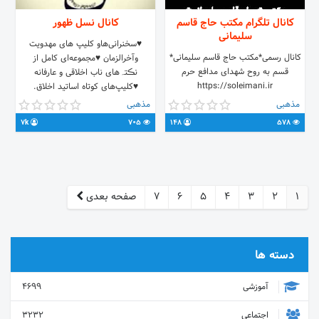
کانال تلگرام مکتب حاج قاسم
کانال نسل ظهور
سلیمانی
♥سخنرانی‌هاو کلیپ های مهدویت
کانال رسمی*مکتب حاج قاسم سلیمانی*
وآخرالزمان ♥مجموعه‌ای کامل‌ از
قسم به روح شهدای مدافع حرم
نڪتہ‌های‌ ناب‌ اخلاقی‌ و عارفانه
https://soleimani.ir
♥کلیپ‌های‌ کوتاه‌‌ اساتید‌ اخلاق‌.
#جانم_فدای_حاج_قاسم
خودسازی‌. ترکـگناه ❪اساتید‌⇚رائفی‌پور‌
مذهبی
مذهبی
#جانم_فدای_رهبر
*عالی *دانشمند *رفیعی.و....❫
7k
705
148
578
#حاج_قاسم_فرزند_ایران 🇮🇷🇮🇷
✦مجموعه‌ ڪاملے ازدعاهای‌
مفاتیح‌الجنان‌ ودیگرڪتب‌معتبر
1
2
3
4
5
6
7
صفحه بعدی
دسته ها
آموزشی
4699
اجتماعی
3232