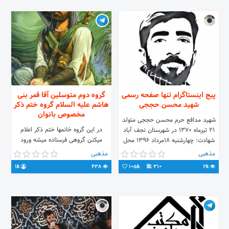
پیج اینستاگرام تنها صفحه رسمی
گروه دوم متوسلین آقا قمر بنی
شهید محسن حججی
هاشم علیه السلام گروه ختم ذکر
مخصوص بانوان
شهید مدافع حرم محسن حججی متولد
در این گروه خانمها ختم ذکر اعلام
۲۱ تیرماه ۱۳۷۰ در شهرستان نجف آباد
میکنن گروهی فرستاده میشه ورود
شهادت: چهارشنبه ۱۸مرداد ۱۳۹۶ محل
آقایان ب دلیل ایجاد مزاحمتت
شهادت : منطقه تنف سوریه
مذهبی
مذهبی
ممنوع،،،،،،,,,❌❌🚫 ورود دعانویس مورد
1k
438
105k
310
2k
غیر اخلاقی ممنوع این سه مورد بلاک
ریمو زده میشین ❌🚫 لینک گروه
https://t.me/+xGZljXkceXw1NDc8