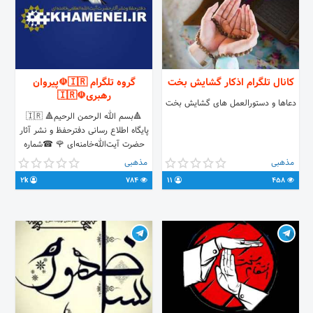
کانال تلگرام اذکار گشایش بخت
گروه تلگرام 🇮🇷☫پیروان
رهبری☫🇮🇷
دعاها و دستورالعمل های گشایش بخت
🔺بسم الله الرحمن الرحیم🔺 🇮🇷
پايگاه اطلاع رسانی دفترحفظ و نشر آثار
حضرت آیت‌الله‌خامنه‌ای 🌹 ☎شماره
دفتر مقام معظم رهبری 02164411
مذهبی
مذهبی
☎شماره رسیدگی به مشکلات مردمی
2k
784
11
458
02166460074 🇮🇷اطلاع از جدیدترین
اخبار درباره رهبر انقلاب و گزیده اخبار
مهم انقلابی و سیاسی