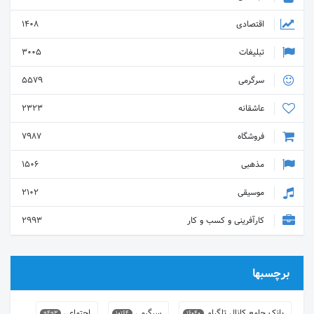
اقتصادی
1408
تبلیغات
3005
سرگرمی
5579
عاشقانه
2323
فروشگاه
7987
مذهبی
1506
موسیقی
2102
کارآفرینی و کسب و کار
2993
برچسبها
بانک جامع کانال تلگرام
سرگرمی
اجتماعی
9493
10164
16040