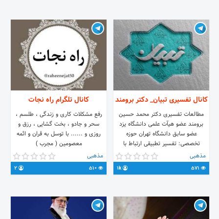
کانال تفسیری تبیان_ دکتر برومند
کانال تلگرام راه نجات
مطالعات تفسیری دکتر محمد حسین
رفع مشکلات کاری و زندگی ، طلسم ،
برومند عضو هیآت علمی دانشگاه یزد
سحر و جادو ، بخت گشایی ، رزق و
عضو سابق دانشگاه تهران حوزه
روزی و ...... با توسل به قران و ائمه
تخصصی: تفسیر تطبیقی ارتباط با
معصومین ( مجرب )
ادمین: @mhb1370 اینستاگرام:
مذهبی
مذهبی
https://instagram.com/tebian1400
2
510
1k
571
توئیتر:
https://twitter.com/tebian1400