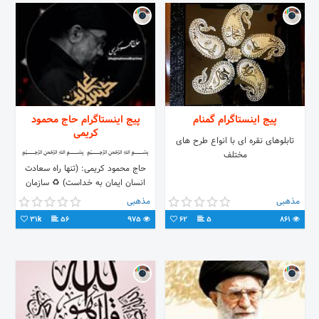
پیج اینستاگرام گمنام
پیج اینستاگرام حاج محمود
کریمی
تابلوهای نقره ای با انواع طرح های
﷽ ﷽
مختلف
حاج محمود کریمی: (تنها راه سعادت
انسان ايمان به خداست) ♻ سازمان
#تبلیغات و #موئسسه نشر آثار
مذهبی
مذهبی
#فرهنگی_حاج_محمود_کریمی
31k
56
975
62
5
861