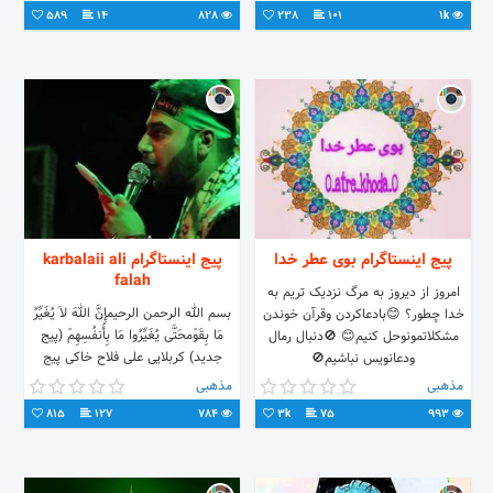
589
14
828
238
101
1k
پیج اینستاگرام بوی عطر خدا
پیج اینستاگرام karbalaii ali
falah
امروز از دیروز به مرگ نزدیک تریم به
بسم الله الرحمن الرحیمإِنَّ اللهَ لاَ یُغَیِّرُ
خدا چطور؟ 😊بادعاکردن وقرآن خوندن
مَا بِقَوْمحَتَّى یُغَیِّرُوا مَا بِأَنفُسِهِمْ (پیج
مشکلاتمونوحل کنیم😊 🚫دنبال رمال
جدید) کربلایی علی فلاح خاکی پیج
ودعانویس نباشیم🚫
جدید
مذهبی
مذهبی
815
127
784
3k
75
993