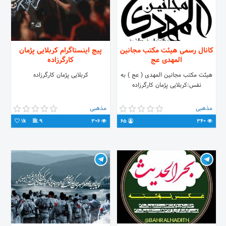
کانال رسمی هیئت مکتب مجانین
پیج اینستاگرام کربلایی پژمان
المهدی عج
کارگرزاده
هیئت مکتب مجانین المهدی ( عج ) به
کربلایی پژمان کارگرزاده
نفس:کربلایی پژمان کارگرزاده
مذهبی
مذهبی
1k
9
306
65
340