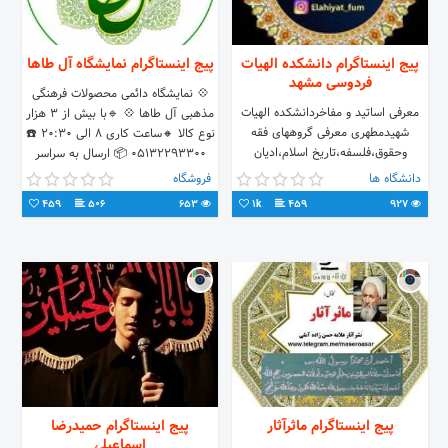
پیج اینستاگرام دانشکده الهیات
پیج اینستاگرام نمایشگاه آل طاها
فردوسی مشهد
💠 نمایشگاه دائمی محصولات فرهنگی
معرفی اساتید و مفاخردانشکده الهیات
مذهبی آل طاها 💠 🔹با بیش از ۳ هزار
شهیدمطهری معرفی گروههای فقه
نوع کالا 🔸ساعت کاری ۸ الی ۲۰:۳۰ ☎️
وحقوق،فلسفه،تاریخ اسلام،ادیان
05132293300 📦 ارسال به سراسر
وعرفان،علوم قرآن وحدیث 📸
کشور
دانشگاه ها
فروشگاه
ادمین:یونس محمدی فقه83
459
506
653
1k
459
927
پیج اینستاگرام ماثرآثار
پیج اینستاگرام حمیدرضا
اسماعیلے