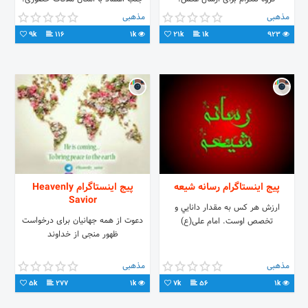
http://t.me/joinchat/Bfj_JA2h8V7n_SkKgeLjCA.com
⚫ هماهنگی دایرکت بدهید ✉
مذهبی
مذهبی
Dizon.ir
09198128870 🔴روحانی 🕳تهران
9k
116
1k
21k
1k
923
پیج اینستاگرام رسانه شیعه
پیج اینستاگرام Heavenly
Savior
ارزش هر كس به مقدار دانايي و
دعوت از همه جهانیان برای درخواست
تخصص اوست. امام علی(ع)
ظهور منجی از خداوند
مذهبی
مذهبی
5k
277
1k
7k
56
1k