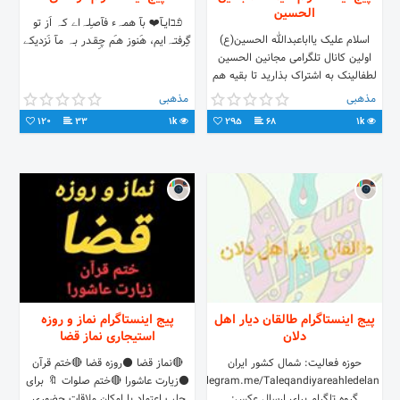
الحسین
פֿـבایــآ❤️ بآ همـﮧء فآصـِلـﮧاے کـﮧ اَز تو
اسلام علیک یااباعبدالله الحسین(ع)
گِرفتــﮧایم، هَنوز هـَم چِقـدر بـﮧ مـآ نَزدیکے
اولین کانال تلگرامی مجانین الحسین
لطفالینک به اشتراک بذارید تا بقیه هم
واردکانال شن #هماهنگی_جلسات
مذهبی
مذهبی
#تصاویر_ویدیو و..
120
33
1k
295
68
1k
پیج اینستاگرام طالقان دیار اهل
پیج اینستاگرام نماز و روزه
دلان
استیجاری نماز قضا
حوزه فعالیت: شمال کشور ایران
🔴نماز قضا ⚫روزه قضا 🔴ختم قرآن
Telegram.me/Taleqandiyareahledelan
⚫زیارت عاشورا 🔴ختم صلوات 🔖 برای
گروه تلگرام برای ارسال عکس:
جلب اعتماد با امکان ملاقات حضوری.