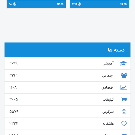
https://t.me/joinchat/AAAAAEJfEG4We3zuiudpDA
50
1k
13k
1k
@varna_tabligh
دسته ها
آموزشی
4699
اجتماعی
3232
اقتصادی
1408
تبلیغات
3005
سرگرمی
5579
عاشقانه
2323