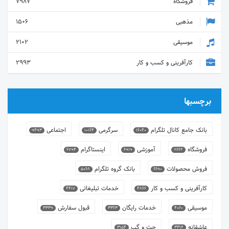
فروشگاه
7987
مذهبی
1506
موسیقی
2102
کارآفرینی و کسب و کار
2993
برچسبها
بانک جامع کانال تلگرام
سرگرمی
اجتماعی
9493
10164
16040
فروشگاه
آموزشی
اینستاگرام
6794
6919
8662
فروش محصولات
بانک گروه تلگرام
5068
6690
کارآفرینی و کسب و کار
خدمات تبلیغاتی
4417
4866
موسیقی
خدمات رایگان
قبول سفارش
3339
3363
4060
عاشقانه
چت و گپ
3154
3312