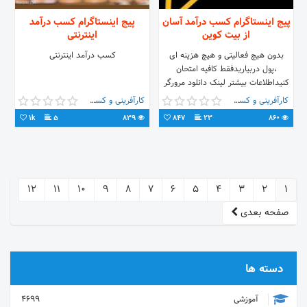
پیج اینستاگرام کسب درآمد آسان
پیج اینستاگرام کسب درآمد
از بیت کوین
اینترنتی
بدون هیچ فعالیتی و هیچ هزینه ای
کسب درآمد اینترنتی
،پول دربیاریدفقط کافیه امتحان
کنیداطلاعات بیشتر لینک دانلود مرورگر
کریپتو
کارآفرینی و کسب و کار
کارآفرینی و کسب و کار
https://get.cryptobrowser.site/3191167
1k
5
839
847
23
860
12
11
10
9
8
7
6
5
4
3
2
1
صفحه بعدی
دسته ها
آموزشی
4699