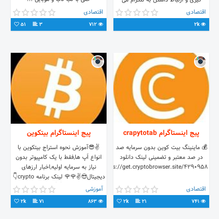
گیری و ارتباط داشتن به تلگرام می
09108169110
توانید بیت کوین دریافت کنید. به
اقتصادی
اقتصادی
امیدخدا
51
3
712
2k
پیج اینستاگرام crapytotab
پیج اینستاگرام بیتکوین
💰 ماینینگ بیت کوین بدون سرمایه صد
✌😎آموزش نحوه استراج بیتکوین با
در صد معتبر و تضمینی لینک دانلود
انواع اَپ ها,فقط با یک کامپیوتر بدون
https://get.cryptobrowser.site/4290958
نیاز به سرمایه اولیه,اخبار ارزهای
دیجیتال😎✌🌹🌹 لینک برنامه crypto👇
👇👇
اقتصادی
آموزشی
2k
71
863
2k
21
741