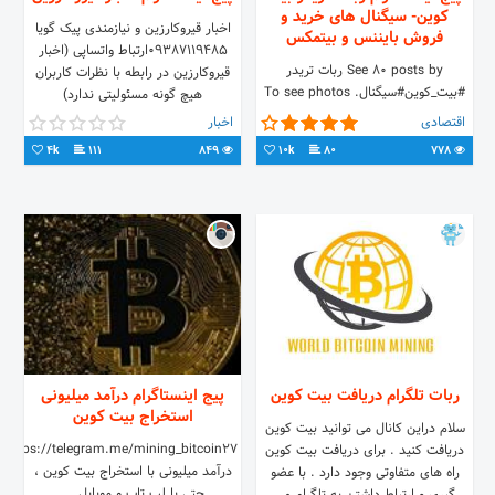
کوین- سیگنال های خرید و
اخبار قیروکارزین و نیازمندی پیک گویا
فروش بایننس و بیتمکس
09387119485ارتباط واتساپی (اخبار
See 80 posts by ربات تریدر
قیروکارزین در رابطه با نظرات کاربران
#بیت_کوین#سیگنال. To see photos
هیچ گونه مسئولیتی ندارد)
and videos that disappear after
اقتصادی
اخبار
24 hours, sign up.
4k
111
849
10k
80
778
ربات تلگرام دریافت بیت کوین
پیج اینستاگرام درآمد میلیونی
استخراج بیت کوین
سلام دراین کانال می توانید بیت کوین
https://telegram.me/mining_bitcoin27
دریافت کنید . برای دریافت بیت کوین
درآمد میلیونی با استخراج بیت کوین ،
راه های متفاوتی وجود دارد . با عضو
حتی با لب تاب و موبایل ...