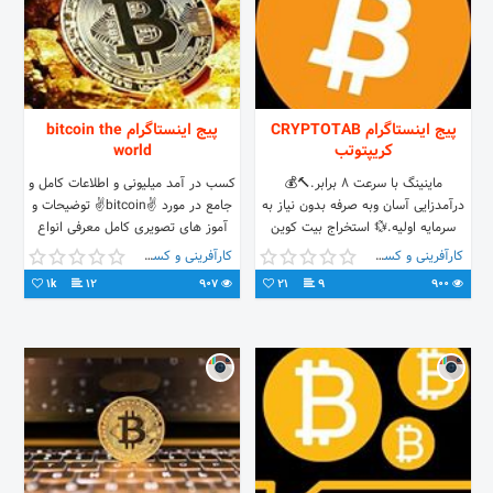
پیج اینستاگرام CRYPTOTAB
پیج اینستاگرام bitcoin the
کریپتوتب
world
ماینینگ با سرعت 8 برابر.🔨💰
کسب در آمد میلیونی و اطلاعات کامل و
درآمدزایی آسان وبه صرفه بدون نیاز به
جامع در مورد ✌bitcoin✌ توضیحات و
سرمایه اولیه.💱 استخراج بیت کوین
آموز های تصویری کامل معرفی انواع
رایگان وسریع.💲 دانلود رایگان نرم افزار
نرم افزار و سایت برای کسب رایگان
کارآفرینی و کسب و کار
کارآفرینی و کسب و کار
از لینک 👇
بیتکوین بیت کوین یک ارز دیجیتال
1k
12
907
21
9
900
هستش که در حال حاظر ۹۰ میلیون
قیمت گذاری شده و به صورت رایگان
استخراج میشه توضیحات بیشتر در
Telegram: @bitcoin_the_world