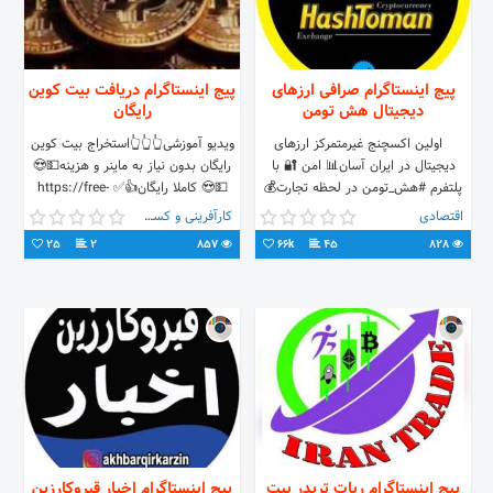
پیج اینستاگرام صرافی ارزهای
پیج اینستاگرام دریافت بیت کوین
دیجیتال هش تومن
رایگان
⠀اولین اکسچنج غیرمتمرکز ارزهای
ویدیو آموزشی👆👆👆استخراج بیت کوین
دیجیتال در ایران آسان📊 امن 🔐 با
رایگان بدون نیاز به ماینر و هزینه💵😍
پلتفرم #هش_تومن در لحظه تجارت💰
💵😍 کاملا رایگان👍✅ https://free-
کنید
btc.biz/?r=166872 بیش از $12 روزانه
اقتصادی
کارآفرینی و کسب و کار
درآمد کسب کنید , تست شده👍👍👍
25
2
857
66k
45
828
وارد لینک بالا بشوید👆👆👆 روزانه 12 $
بیت کوین استخراج کنید بصورت رایگان
😊😘 ⭐️۱۰ روز باید رول رو بزنید تا
بتونید برداشت کنید ⭐️تست شده کاملا
رایگان بیت کوین تهیه کنید
پیج اینستاگرام ربات تریدر بیت
پیج اینستاگرام اخبار قیروکارزین