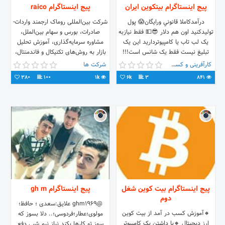
پیج اینستاگرام بیتکوین ایران
پیج اینستاگرام raico
درآمدكاملا قانوني ورايگان😱 پول
شرکت بین‌المللی روماک ارجمند واردات-
توليدكنيد اون هم دلار 😎💵 فقط نیازبه
صادرات، بورس و سهام بین‌الملل،
یک لب تاب يا كامپيوترداريد این یک
مشاوره سرمایه‌گذاری، آموزش تحلیل
تبلیغ نیست فقط یک شانس است!!!
بازار به روش‌های تکنیکال و فاندمنتال،
اطلاعات درکانال👇
ارائه سیگنال و پیشنهادهای خرید و
کارآفرینی و کسب و کار
شرکت ها
فروش در بورس و سهام، کارآفرینی در
380
100
1k
6k
3
841
عرصه صنعت.
پیج اینستاگرام بیت کوین شغل
پیج اینستاگرام gh m
دوم
@ghm1969 علایق:سعدی ؛ حافظ؛
🔸آموزش کسب در آمد از بیت کوین
مولوی؛عطار؛فردوسی؛.. دلا بسوز که
ارز دیجیتال 🔸با داشتن یک کامپیوتر
سوز تو کارها بکند نیاز نیم شبی دفع