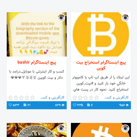
پیج اینستاگرام استخراج بيت
پیج اینستاگرام bashir
كوين
کسب و کار اینترنتی با موبایل_درامد با
اين لينك را از طريق لپ تاپ يا كامپيوتر
دلار و بیت کویین 🥇🥈🥉🏅💎💎💎
خانگي خود باز كنيد و #بيت_كوين
استخراج كنيد. نحوه كار در پست هاي
زير توضيح داده شده است
کارآفرینی و کسب و کار
کارآفرینی و کسب و کار
533
21
829
33k
6
956