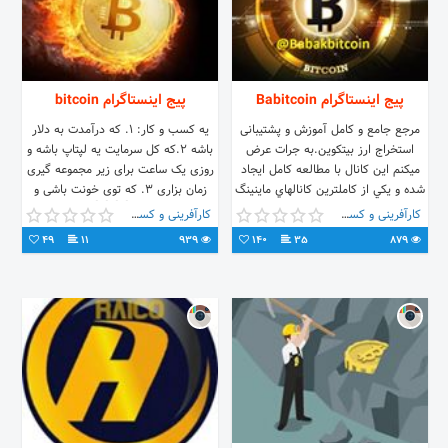
پیج اینستاگرام Babitcoin
پیج اینستاگرام bitcoin
مرجع جامع و کامل آموزش و پشتیبانی
یه کسب و کار: ۱. که درآمدت به دلار
استخراج ارز بیتکوین.به جرات عرض
باشه ۲.که کل سرمایت یه لپتاپ باشه و
ميكنم اين كانال با مطالعه كامل ايجاد
روزی یک ساعت برای زیر مجموعه گیری
شده و يكي از كاملترين كانالهاي ماينينگ
زمان بزاری ۳. که توی خونت باشی و
است.📍
....👇👇👇👇
کارآفرینی و کسب و کار
کارآفرینی و کسب و کار
49
11
939
140
35
879