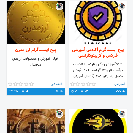
پیج اینستاگرام آکادمی آموزشی
پیج اینستاگرام ارز مدرن
فارکس و کریپتوکارنسی
اخبار، آموزش و محصولات ارزهای
👨‍💻آموزش رایگان فارکس 💵کسب
دیجیتال
درآمد دلاری💸 🧨فقط با یک گوشی
متصل به اینترنت📲 👇کانال آموزش
رایگان ، همراه شوید👇
آموزشی
اقتصادی
23k
1k
1k
3
14
777