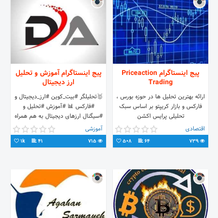
اینستاگرام: ib_boursology
پیج اینستاگرام Priceaction
پیج اینستاگرام آموزش و تحلیل
Trading
ارز دیجیتال
ارائه بهترین تحلیل ها در حوزه بورس ،
🥇تحلیلگر #بیت_کوین #ارز_دیجیتال و
فارکس و بازار کریپتو بر اساس سبک
#فارکس 📊 #آموزش #تحلیل و
تحلیلی پرایس اکشن
#سیگنال ارزهای دیجیتال به هم همراه
#فاندامنتال
اقتصادی
آموزشی
1k
41
715
508
64
739