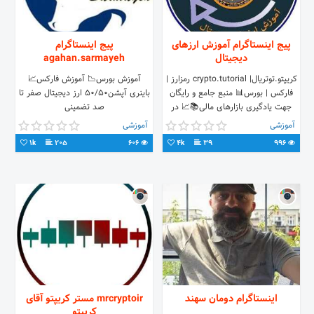
پیج اینستاگرام آموزش ارزهای
پیج اینستاگرام
دیجیتال
agahan.sarmayeh
کریپتو.توتریال| crypto.tutorial رمزارز |
آموزش بورس📉 آموزش فاركس📈
فارکس | بورس📊 منبع جامع و رایگان
باينرى آپشن٥٠/٥٠ ارز ديجيتال صفر تا
جهت یادگیری بازارهای مالی📚📈 در
صد تضمينى
این پیج آموزش های رایگان و کامل
آموزشی
آموزشی
رمزارزها از صفر تا 100 آموزش داده می
1k
205
606
4k
39
996
شود. از مفاهیم اولیه تا تحلیل های
تکنیکال، تحلیل بنیادی و سیگنال های
خرید و فروش..
اینستاگرام دومان سهند
mrcryptoir مستر کریپتو آقای
کریپتو