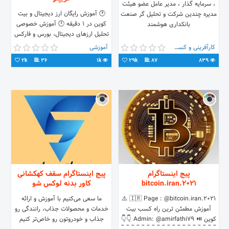
، سرمایه گذار ، مدیر عامل عضو هیئت
🕐 آموزش رایگان ارز دیجیتال و بیت
مدیره چندین شرکت و تحلیل گر صنعت
کوین در ۱ دقیقه 🕛 آموزش خصوصی
بانکداری هوشمند
تحلیل ارزهای دیجیتال، بورس و فارکس
توسط اساتید دکتری مدیریت آموزشی
کارآفرینی و کسب و کار
آموزشی
فروش ربات سیگنال دهی
2k
36
1k
29k
87
839
پیج اینستاگرام
پیج اینستاگرام سقف کهکشانی
bitcoin.iran.2021
کاور بدنه لوکس شو
🇮🇷 Page : @bitcoin.iran.2021 ⚠️
ما سعی می‌کنیم با آموزش و ارائه
آموزش مطمئن ترین راه کسب بیت
خدمات و محصولات جذاب، رانندگی‌ رو
کوین ⏯ Admin: @amirfathi79 👇👇
جذاب و خودرو‌تون رو خاص‌تر کنیم