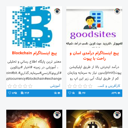
پیج اینستاگرام درآمدی اسان و
پیج اینستاگرام Blockchain
راحت با پیوت
معتبر ترين پايگاه اطلاع رساني و تحليلى
درآمد اینترنتی بالا از طریق اپلیکیشن
، آموزشى در زمينه #اخبار #بيتكوين
پیوت(pivot)بدون نیاز به سرمایه وبازمان
#كريپتوكارنسي#سرمايه_گذاري#bitcoin#bit.
کم از طریق لینک آبی زیر این اپ رو
#cryptocurrency#blockchain#exchange
دانلود کنید. 💰💴💵💰💵 🌷❤👌💰
کارآفرینی و کسب و کار
آموزشی
89k
214
1k
1k
46
849