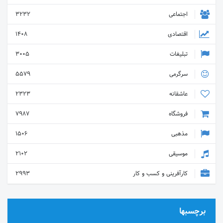
اجتماعی
3232
اقتصادی
1408
تبلیغات
3005
سرگرمی
5579
عاشقانه
2323
فروشگاه
7987
مذهبی
1506
موسیقی
2102
کارآفرینی و کسب و کار
2993
برچسبها