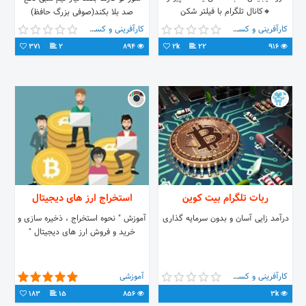
🔸کانال تلگرام با فیلتر شکن
صد بلا بکند(صوفی بزرگ حافظ)
https://get.cryptobrowser.site/3430094
کارآفرینی و کسب و کار
کارآفرینی و کسب و کار
371
2
894
2k
22
916
ربات تلگرام بیت کوین
استخراج ارز های دیجیتال
درآمد زایی آسان و بدون سرمایه گذاری
آموزش " نحوه استخراج ، ذخیره سازی و
خرید و فروش ارز های دیجیتال "
کارآفرینی و کسب و کار
آموزشی
183
15
856
3k