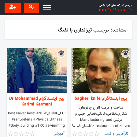
مشاهده برچسب
تیراندازی با تفنگ
پیج اینستاگرام bagheri knife
پیج اینستاگرام Dr Mohammad
Karimi Kermani
ساخت و مرمت انواع چاقوهای
"Best Never Rest" #NEW_KUNG_FU
شکاری،نظامی،خانگی،قصابی،جیبی و
#self_defens #Physical_fitness
تزئینی Manufacturing and
#Body_building #TRX #swimming
restoration of knives 👉استان قم 📞
#Shooting_sport #Rock_climbing
0919 152 76 50 0939 396 29 05
کارآفرینی و کسب و کار
آموزشی