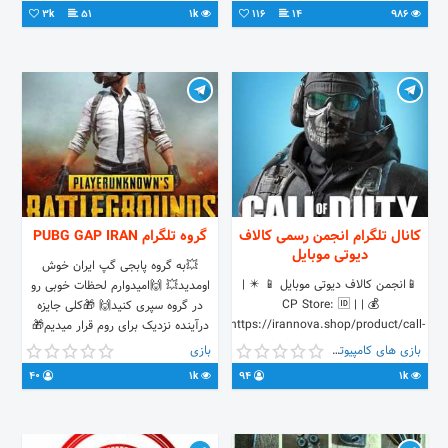
3k
51
1k
116
14
986
کانال تلگرام انجمن رسمی کالاف
گروه تلگرام PUBG GAP IRAN
دیوتی موبایل
💥به گروه پابجی گپ ایران خوش
📱انجمن کالاف دیوتی موبایل 📱 ✴️ |
اومدید💥 🙌امیدوارم لحظات خوبی رو
💰 | CP Store: 🆔 |
در گروه سپری کنید🙌 🎁کلی جایزه
https://irannova.shop/product/call-
درآینده نزدیک برای روم قرار میدیم🎁
of-duty-mobile-cp 🛍 | GP: 🆔
💣قانون گروه:تبلیغ وتوهین=محروم
بازی های کامپیوتری
بازی
@gpchatarukugame 🛂 |
شدن شماازگروه💣 لینک گروه👇👇👇👇👇
40
1k
94
1k
@Aruku_game 🔖 | Advertisment:
👇👇👇
🆔 | @Nafas_game
.me/joinchat/HRq25B1KAc7oSCQr9UnjyQ