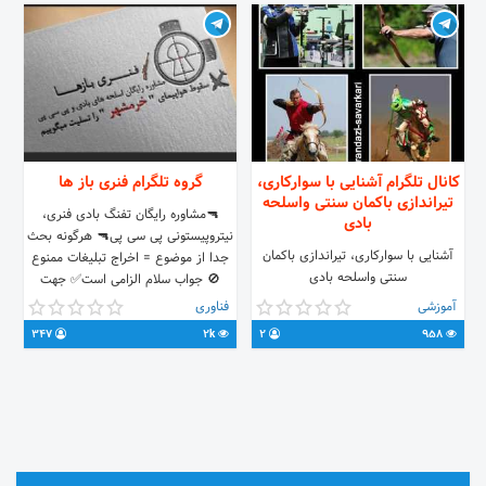
میزارم پس طرفدار همه سلیقه ها
هسیم) به زودی آموزش های چریکی
هم میزاریم(زندگی در جنگ،کوه،صحرا و
...) سرتونو درد نیارم وارد کانال شین و
ببینین
کانال تلگرام آشنایی با سوارکاری،
گروه تلگرام فنری باز ها
تیراندازی باکمان سنتی واسلحه
🔫مشاوره رایگان تفنگ بادی فنری،
بادی
نیتروپیستونی پی سی پی🔫 هرگونه بحث
آشنایی با سوارکاری، تیراندازی باکمان
جدا از موضوع = اخراج تبلیغات ممنوع
سنتی واسلحه بادی
🚫 جواب سلام الزامی است✅ جهت
تبلیغات از قبل باید هماهنگ کنید ادب
آموزشی
فناوری
رعایت شود ربات گروه : @Airgunf_bot
347
2k
2
958
https://t.me/joinchat/ECjlbj_J-
mecM4RxHGMiug