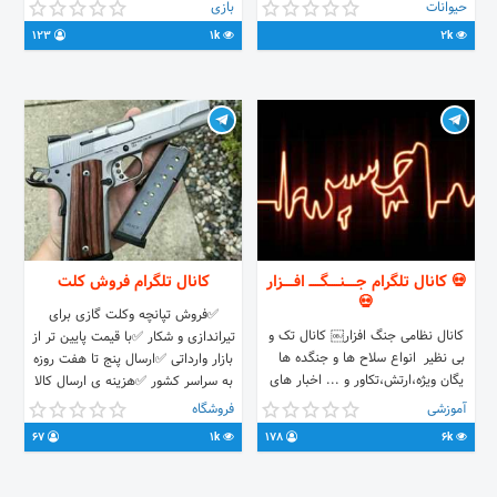
حیوانات
بازی
@dornacamping l درنا کمپینگ
123
1k
2k
💀 کانال تلگرام جـــــنـــــگـــــ افـــــزار
کانال تلگرام فروش كلت
💀
✅فروش تپانچه وكلت گازى براى
کانال نظامی جنگ افزار￼ کانال تک و
تيراندازى و شكار ✅با قيمت پايين تر از
بی نظیر انواع سلاح ها و جنگده ها
بازار وارداتى ✅ارسال پنج تا هفت روزه
یگان ویژه،ارتش،تکاور و ... اخبار های
به سراسر كشور ✅هزينه ى ارسال كالا
جنگی و سوریه سلاح های دست ساز
به عهده ى شما ميباشد
آموزشی
فروشگاه
داعش بمب افکن ها تیربار ها (
67
1k
178
6k
سوپرایزم داریم ساخت وسایل جنگی)
تازه چیز های جالب
(جک،برنامه،فیلم،هک و ... داخل کانال