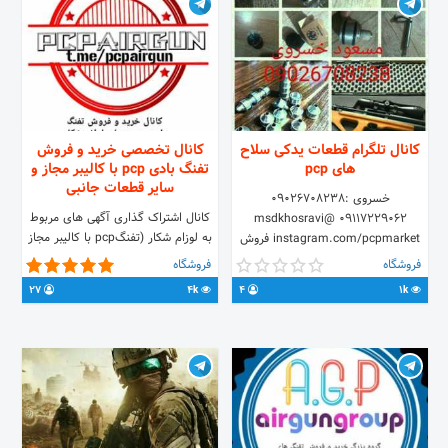
کانال تلگرام قطعات یدکی سلاح
کانال تخصصی خرید و فروش
های pcp
تفنگ بادی pcp با کالیبر مجاز و
سایر قطعات جانبی
خسروی :09026708238
کانال اشتراک گذاری آگهی های مربوط
09117229062 @msdkhosravi
به لوزام شکار (تفنگpcp با کالیبر مجاز
instagram.com/pcpmarket فروش
۴/۵و ۵/۵ ) و کلیه لوازم جانبی مجاز
قطعات یدکی سلاح های pcp با
فروشگاه
فروشگاه
شرایط ارسال آگهی اضافه نمودن ۱۰ نفر
کالیبرهای مجاز فروش محصولات
27
4k
4
1k
به گروه آدرس گروه : @airgungroup
شرکتهای آرتمیس،کالیبرگان،کرال
آیدی ارسال آگهی T.me/msdkhosravi