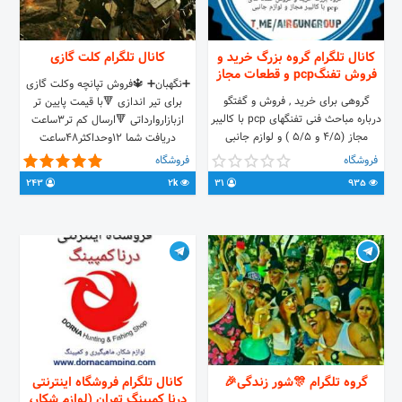
کانال تلگرام گروه بزرگ خرید و
کانال تلگرام کلت گازی
فروش تفنگpcp و قطعات مجاز
➕نگهبان➕ 🔱فروش تپانچه وکلت گازی
گروهی برای خرید , فروش و گفتگو
برای تیر اندازی 🔻با قیمت پایین تر
درباره مباحث فنی تفنگهای pcp با کالیبر
ازبازاروارداتی 🔻ارسال کم تر3ساعت
مجاز (۴/۵ و ۵/۵ ) و لوازم جانبی
دریافت شما 12وحداکثر48ساعت
تفنگهای بادی (فقط کالیبر و قطعات
🔻هزینه ارسال کالابه عهده شما میباشد
فروشگاه
فروشگاه
مجاز)🚔 درج لینک در آگهی ها اکیدا
🔴با دوسال سابقه درزمینه تپانچه ها
243
2k
31
935
ممنوع میباشد درج آگهی بدون
باشگاهی ورزشی ✅پشتیبانی 24
توضیحات و قیمت موجب حذف آگهی
@N_E_G_A_H_B_A_N_1
میگردد
گروه تلگرام 🎊شور زندگی🎉
کانال تلگرام فروشگاه اینترنتی
درنا کمپینگ تهران (لوازم شكار،