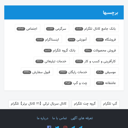
برچسبها
بانک جامع کانال تلگرام
سرگرمی
اجتماعی
9494
10164
16041
فروشگاه
آموزشی
اینستاگرام
6794
6919
8662
فروش محصولات
بانک گروه تلگرام
5068
6690
کارآفرینی و کسب و کار
خدمات تبلیغاتی
4417
4866
موسیقی
خدمات رایگان
قبول سفارش
3339
3363
4060
عاشقانه
چت و گپ
3154
3312
گپ تلگرام
گروه چت تلگرام
کانال سریال ترکی【21 کانال برتر】تلگرام
تعرفه های آگهی
تماس با ما
درباره ما