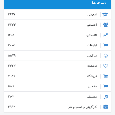
دسته ها
آموزشی
4699
اجتماعی
3233
اقتصادی
1408
تبلیغات
3005
سرگرمی
5579
عاشقانه
2323
فروشگاه
7987
مذهبی
1506
موسیقی
2102
کارآفرینی و کسب و کار
2993