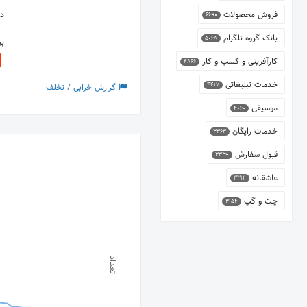
فروش محصولات
دس
6690
بانک گروه تلگرام
5068
ب
کارآفرینی و کسب و کار
4866
خدمات تبلیغاتی
4417
گزارش خرابی / تخلف
موسیقی
4060
خدمات رایگان
3363
قبول سفارش
3339
عاشقانه
3312
چت و گپ
3154
تعداد