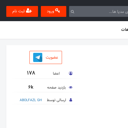
ورود
ثبت نام
غات
عضویت
178
اعضا
6k
بازدید صفحه
ارسالی توسط
ABOLFAZL GH