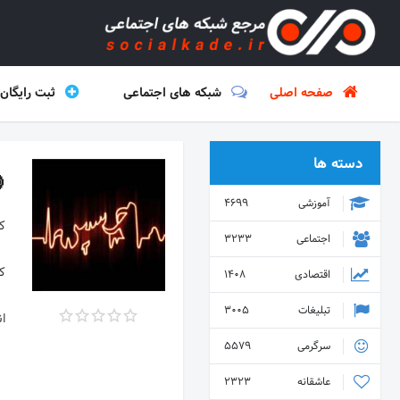
ایگان لینک
شبکه های اجتماعی
صفحه اصلی
دسته ها

4699
آموزشی
3233
اجتماعی
1408
اقتصادی
3005
تبلیغات
5579
سرگرمی
2323
عاشقانه