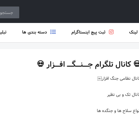
یغات
دسته بندی ها
ثبت پیج اینستاگرام
ثبت ر
💀 کانال تلگرام جـــــنـــــگـــــ افـــــزار 