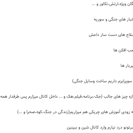
تونو درد نیارم وارد کانال شین و ببینین