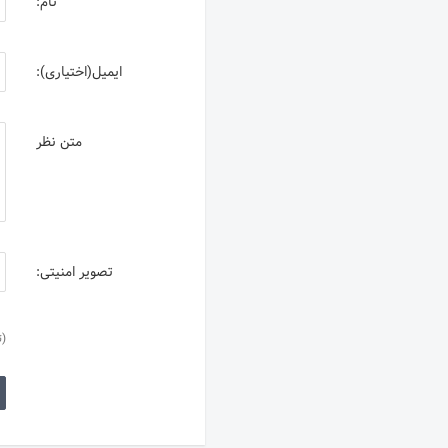
نام:
ایمیل(اختیاری):
متن نظر
تصویر امنیتی:
(ت