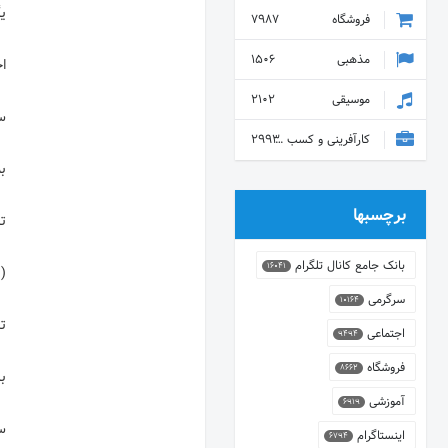
فروشگاه
7987
مذهبی
1506
موسیقی
2102
کارآفرینی و کسب و کار
2993
برچسبها
بانک جامع کانال تلگرام
16041
سرگرمی
10164
اجتماعی
9494
فروشگاه
8662
آموزشی
6919
سر
اینستاگرام
6794