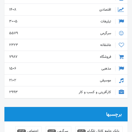
اقتصادی
1408
تبلیغات
3005
سرگرمی
5579
عاشقانه
2323
فروشگاه
7987
مذهبی
1506
موسیقی
2102
کارآفرینی و کسب و کار
2993
برچسبها
بانک جامع کانال تلگرام
سرگرمی
اجتماعی
9494
10164
16041