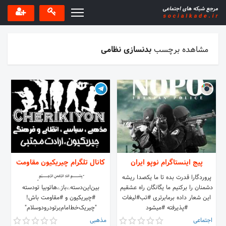
مشاهده برچسب
بدنسازی نظامی
پیج اینستاگرام نوپو ایران
کانال تلگرام چیریکیون مقاومت
پروردگارا قدرت بده تا ما یکصدا ریشه
˹﷽˼
دشمنان را برکنیم ما یگانگان راه عشقیم
بین‌این‌دسته‌ے‌بازےهاتوبیا تودسته
این شعار داده برمابرتری #تب#لیغات
#‌‌‌‌‌چیریكیون‌ و #مقاومت ‌باش!
#پذیرفته #میشود
"چیریک‌‌‌‌‌خط‌‌‌‌‌امام‌‌‌‌‌برتودرودوسلام️"
اجتماعی
مذهبی