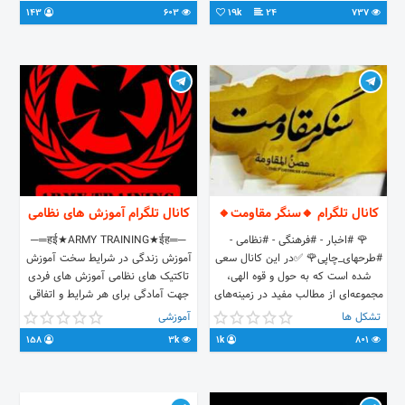
143
603
19k
24
737
کانال تلگرام 🔸سنگر مقاومت🔸
کانال تلگرام آموزش های نظامی
🌹 #اخبار - #فرهنگی - #نظامی -
─═हई★ARMY TRAINING★ईह═─‌
#طرحهای_چاپی🌹 ✅در این کانال سعی
آموزش زندگی در شرایط سخت آموزش
شده است که به حول و قوه الهی،
تاکتیک های نظامی آموزش های فردی
مجموعه‌ای از مطالب مفید در زمینه‌های
جهت آمادگی برای هر شرایط و اتفاقی
مختلف تقدیم شود. #برادر_مرادی
هر آنچه که برای حفاظت از خود و
تشکل ها
آموزشی
+989152260911 - +989142892783
نزدیکتان باید بدانید کانال آپارات:
158
3k
1k
801
📱🔚 👤📠 بیسیمچی🔸 @Birutt 🔸
Www.aparat.com/00roach00 تماس
با ما: @MALSV677