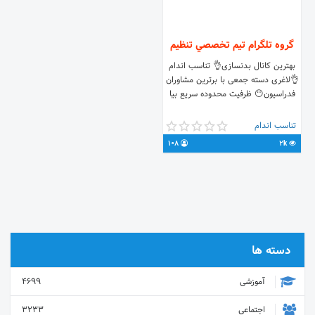
گروه تلگرام تيم تخصصي تنظيم
بهترین کانال بدنسازی👌 تناسب اندام
👌لاغری دسته جمعی با برترین مشاوران
فدراسیون😶 ظرفیت محدوده سریع بیا
تناسب اندام
108
2k
دسته ها
آموزشی
4699
اجتماعی
3233