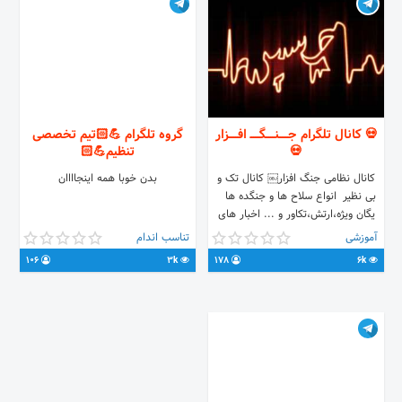
💀 کانال تلگرام جـــــنـــــگـــــ افـــــزار
گروه تلگرام 💪🏻تیم تخصصی
💀
تنظيم💪🏻
کانال نظامی جنگ افزار￼ کانال تک و
بدن خوبا همه اینجاااان
بی نظیر انواع سلاح ها و جنگده ها
یگان ویژه،ارتش،تکاور و ... اخبار های
جنگی و سوریه سلاح های دست ساز
آموزشی
تناسب اندام
داعش بمب افکن ها تیربار ها (
106
3k
178
6k
سوپرایزم داریم ساخت وسایل جنگی)
تازه چیز های جالب
(جک،برنامه،فیلم،هک و ... داخل کانال
میزارم پس طرفدار همه سلیقه ها
هسیم) به زودی آموزش های چریکی
هم میزاریم(زندگی در جنگ،کوه،صحرا و
...) سرتونو درد نیارم وارد کانال شین و
ببینین