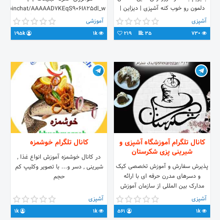
دلمون رو خوب کنه آشپزی | دیزاین |
.me/joinchat/AAAAAD7KEqS906I825dl_w
دسر آشپزی بهاران
. . آدرس ما در اینستاگرام👇👇
آشپزی
آموزشی
//www.instagram.com/ashpaziemodern
195k
1k
219
35
730
. . . .
کانال تلگرام آموزشگاه آشپزی و
کانال تلگرام خوشمزه
شیرینی پزی شکرستان
در کانال خوشمزه آموزش انواع غذا ,
پذیرش سفارش و آموزش تخصصی کیک
شیرینی , دسر و... با تصویر وکلیپ کم
و دسرهای مدرن حرفه ای با ارائه
حجم
مدارک بین المللی از سازمان آموزش
فنی و حرفه ای کشور با مدیریت خانم
آشپزی
آشپزی
دانش پژوه کارشناس ارشد بهداشت و
1k
1k
561
1k
سلامت تماس 09133332342 پیج ما