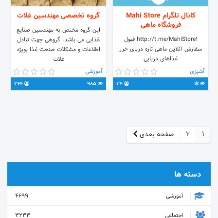
کانال تلگرام Mahi Store
گروه تخصصی مهندسین غلات
فروشگاه ماهی
این گروه مختص به مهندسین صنایع
http://t.me/MahiStore1 قبول
غذایی می باشد. گروهی جهت تبادل
سفارش آنلاين ماهی تازه دريای خزر
اطلاعات و مشکلات صنعت غذا بویژه
غذاهای دریایی
غلات
آشپزی
آموزشی
364
985
34
1k
1
2
صفحه بعدی
دسته ها
آموزشی
4699
اجتماعی
3233