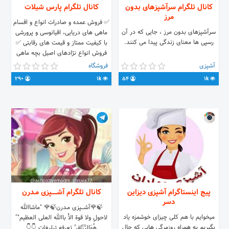
کانال تلگرام سرآشپزهای بدون
کانال تلگرام پارس شیلات
مرز
✅ فروش عمده و صادرات انواع و اقسام
سرآشپزهای بدون مرز ، جایی که در آن
ماهی های دریایی، اقیانوسی و پرورشی
رسپی ها معنای زندگی پیدا می کنند.
با کیفیت ممتاز و قیمت های رقابتی ✅
فروش انواع نژادهای اصیل بچه ماهی
های پرورشی سردابی و گرمابی ✅ عرضه
آشپزی
فروشگاه
املاک شیلاتی و مشاوره در امور مهندسی
290
1k
54
1k
ساخت مجتمع های شیلاتی
پیج اینستاگرام آشپزی دیزاین
کانال تلگرام آشـــــپزی مـدرن
دسر
🍃🌹آشـــــپزی مـدرن🍃🌹 "ماشاالله
میخوایم با هم کلی چیزای خوشمزه یاد
لاحولِ ولا قوة الأ باالله العلی العظیم" ً
بگیریم به همراه روزمرگی هایی که حال
هُوَالرَّزّاق ً تعرفه تبلیغات 👇👇