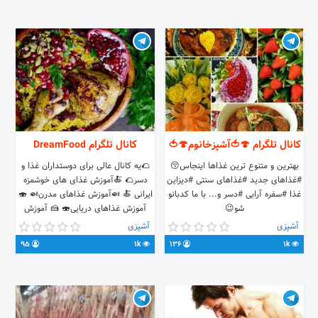
در اینستا
Instagram.com/shekarestan.1382
کانال تلگرام 🍄🍅آشپزخانوم🍄🍅
کانال تلگرام DreamFood
بهترین و متنوع ترین غذاها اینجاس😚
🌮یه کانال عالی برای دوستداران غذا و
#غذاهای جدید #غذاهای سنتی #دیزاین
دسر🌮 🍝آموزش غذای های خوشمزه
غذا #سفره آرایی #دسر و... با ما کدبانو
ایرانی 🍝 🍛آموزش غذاهای مدرن🍛 🍣
شو😉
آموزش غذاهای دریایی🍣 🍰 آموزش
انواع دسر🍰
آشپزی
آشپزی
95
1k
136
1k