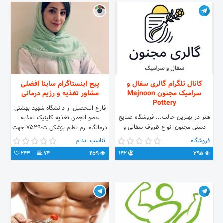
کانال تلگرام گالری سفال و
پیج اینستاگرام ساینا افضلی
سرامیک مجنون Majnoon
مشاور تغذیه و رژیم درمانی
Pottery
فارغ التحصیل از دانشگاه شهید بهشتی
هنر در بهترین حالت... فروشگاه صنایع
عضو‌ انجمن تغذیه کلینیک تغذیه
دستی مجنون انواع ظروف سفالی و
درمانگاه ارم نظام پزشکی ت-۷۵۲۹ جهت
سرامیکی محصولات دریایی تزئینی دیزی
دریافت رژیم آنلاین👇🏻
فروشگاه
تناسب اندام
و ظروف سنگی ارسال به تمام نقاط
243
74
459
142
395
کشور 🆔️ @masouddk 📱
+989139255025 📌 نایین،مجتمع
تجاری الماس کویر،طبقه همکف،درب
ورودی چهار راه،لاین ۵،پلاک ۴۶