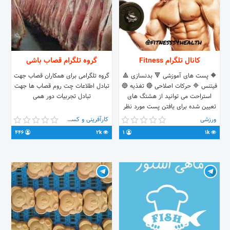
کانال تلگرام Fitness
گروه تلگرام قصاب باشی
🔶 پست های آموزشی 🔻 بدنسازی 🔺
گروه تلگرامی برای همکاران قصاب جهت
فیتنس 🔷 حرکات اصلاحی 🔴 تغذیه 🔵
تبادل اطلاعات چت روم قصاب ها جهت
استراحت می توانید از هشتگ های
تبادل تجربیات دور همی
تعیین شده برای یافتن پست مورد نظر
خود استفاده کنید
ورزشی
کارآفرینی و کسب و کار
446
2k
1
1k