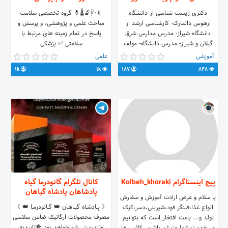
دکتری زیست شناسی از دانشگاه
💉🩺🔬🌡💊 گروه تخصصی سلامت
ارهوس دانمارک- کارشناسی ارشد از
مباحث علمی و پژوهشی، و پرسش و
دانشگاه شیراز- مدرس مدارس شرق
پاسخ در تمام زمینه های مرتبط با
گیلان و شیراز- مدرس دانشگاه- مولف
سلامتی ✅ پزشکی
کتاب تغذیه گیاه
(عمومی،داخلی،جراحی،فیزیک پزشکی
آموزشی
علمی
،تصویر برادری پزشکی) ✅ علوم
1k
1k
187
848
آزمایشگاهی ✅ روان شناسی و روان
پزشکی ✅ داروسازی ✅ بیوشیمی ✅
هوشبری و اتاق عمل ✅ تغذیه ✅کودک
✅گوش و حلق بینی ✅ اورولوژیست
✅کاردیولوژیست ✅ دندانپزشکی ✅زنان
و زایمان @Specialgroupofhealth
پیج اینستاگرام Kolbeh_khoraki
کانال تلگرام گانودرما گیاه
پادشاهان پادشاه گیاهان
با سلام و عرض ارادت آموزش و سفارش
《 پـــادشــاه گیــاهـان 👑 گـــانودرمــا‌‌ 👑 》
انواع غذا،فینگر فود،شیرینی،دسر،کیک
مصرف محصولات ارگانیک ضامن سلامتی
تولد و... باعث افتخار است که بتوانیم
وتندرستی شماخواهد بود 🔶️تاییدیه