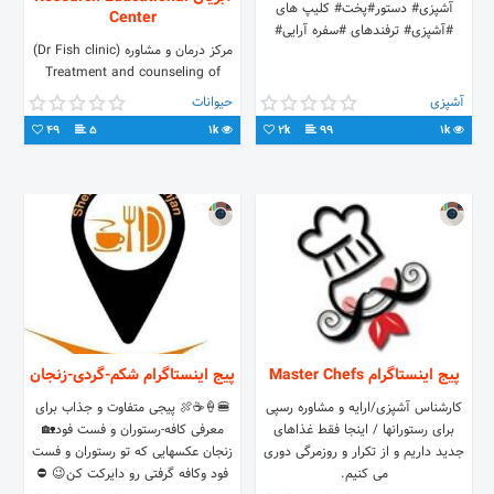
آشپزی# دستور#پخت# کلیپ های
Center
#آشپزی# ترفندهای #سفره آرایی#
مركز درمان و مشاوره (Dr Fish clinic)
Treatment and counseling of
ornamental fish 🐠🧜🏻‍♀️🐟🐬🐋🐳🦈
آشپزی
حیوانات
🐙🦐🦀🐡🐌🐚 Dr. Melika Baes,
49
5
1k
2k
99
1k
Aquatic Specialist. تهران،ستارخان
پیج اینستاگرام Master Chefs
پیج اینستاگرام شکم-گردی-زنجان
کارشناس آشپزی/ارایه و مشاوره رسپی
🍔🍦☕🍖 پیجی متفاوت و جذاب برای
برای رستورانها / اینجا فقط غذاهای
معرفی کافه-رستوران و فست فود🏡
جدید داریم و از تکرار و روزمرگی دوری
زنجان عکسهایی که تو رستوران و فست
می کنیم.
فود وکافه گرفتی رو دایرکت کن😉 ⛔