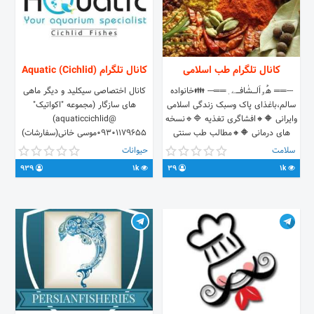
کانال تلگرام طب اسلامی
کانال تلگرام Aquatic (Cichlid)
---══ هُۅاَلـــــشٰافـــــے ٖ══--- 👪خانواده
کانال اختصاصی سیکلید و دیگر ماهی
سالم،باغذای پاک وسبک زندگی اسلامی
های سازگار (مجموعه "اکواتیک"
وایرانی 🔶🔸افشاگری تغذیه 🔷🔹نسخه
@aquaticcichlid)
های درمانی 🔶🔸مطالب طب سنتی
۰۹۳۰۱۱۷۹۶۵۵موسی خانی(سفارشات)
واسلامی 🔷🔹اصلاح سبک زندگی
@nimamousakhani
سلامت
حیوانات
وتغذیه ادمین کانال
۰۹۱۷۲۷۰۲۵۵۳زکایی فر(فروش)
939
1k
39
1k
@Reyhanatonabishop واحد فروش
@Dr_zakaeifar
@shopeslami
۰۹۱۰۶۸۵۱۰۲۷اکرمی(فروش)
@Mr_Lirez