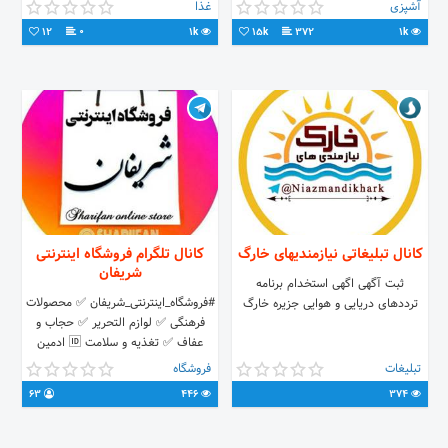
https://t.me/masterschefs
تبلیغات نداریم⛔
آشپزی
غذا
12
0
1k
15k
372
1k
کانال تبلیغاتی نیازمندیهای خارگ
کانال تلگرام فروشگاه اینترنتی
شریفان
ثبت آگهی اگهی استخدام برنامه
#فروشگاه_اینترنتی_شریفان ✅ محصولات
ترددهای دریایی و هوایی جزیره خارگ
فرهنگی ✅ لوازم التحریر ✅ حجاب و
عفاف ✅ تغذیه و سلامت 🆔 ادمین
فروشگاه @sharifaan 🌐 لینک فروشگاه
تبلیغات
فروشگاه
shariifan.ir 📞تماس: 09999436856
63
446
374
📞تماس: 09999214630 📞تماس:
09999436883