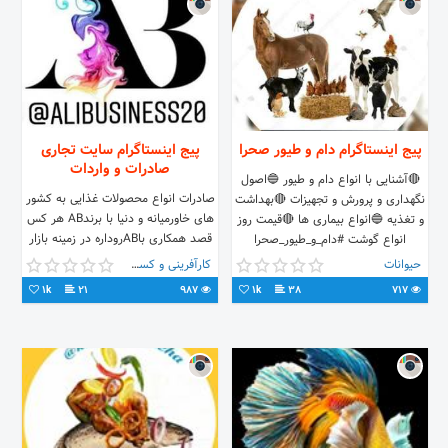
پیج اینستاگرام دام و طیور صحرا
پیج اینستاگرام سایت تجاری
صادرات و واردات
🔴آشنایی با انواع دام و طیور 🔵اصول
صادرات انواع محصولات غذایی به کشور
نگهداری و پرورش و تجهیزات 🔴بهداشت
های خاورمیانه و دنیا با برندAB هر کس
و تغذیه 🔵انواع بیماری ها 🔴قیمت روز
قصد همکاری باABروداره در زمینه بازار
انواع گوشت #دام_و_طیور_صحرا
یابی و فروش به تیم مدیریتی پیام بدن
حیوانات
کارآفرینی و کسب و کار
1k
21
987
1k
38
717