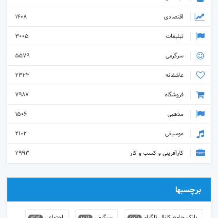
اقتصادی
1408
تبلیغات
3005
سرگرمی
5579
عاشقانه
2323
فروشگاه
7987
مذهبی
1506
موسیقی
2102
کارآفرینی و کسب و کار
2993
برچسبها
بانک جامع کانال تلگرام
سرگرمی
اجتماعی
9494
10164
16041