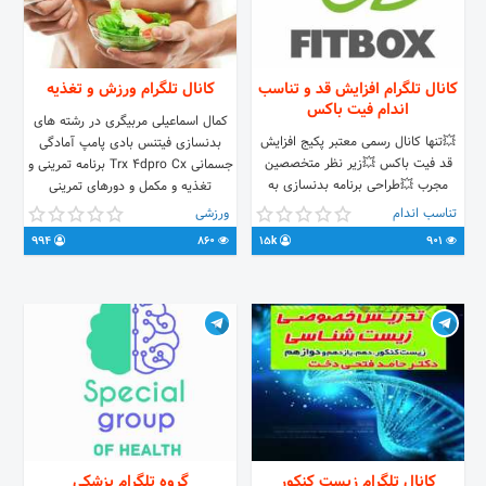
کانال تلگرام افزایش قد و تناسب
کانال تلگرام ورزش و تغذیه
اندام فیت باکس
کمال اسماعیلی مربیگری در رشته های
💥تنها کانال رسمی معتبر پکیج افزایش
بدنسازی فیتنس بادی پامپ آمادگی
قد فیت باکس 💥زیر نظر متخصصین
جسمانی Trx 4dpro Cx برنامه تمرینی و
مجرب 💥طراحی برنامه بدنسازی به
تغذیه و مکمل و دورهای تمرینی
صورت شخصی توسط کارشناسان مجرب
کلاسهای مربیگری دفاع شخصی و اخذ
تناسب اندام
ورزشی
و با سابقه در حوزه فیتنس 💥نکات
مدرک کلاسهای آموزش کار با دستگاه و
994
860
15k
901
فیتنس و تغذیه 🔻جهت خرید پکیج و
برنامه نویسی @Opal12345آیدی
درخواست برنامه بدنسازی به آیدی زیر
تلگرام
پیام دهید: @kh_lotfi1
کانال تلگرام زیست کنکور
گروه تلگرام پزشکی