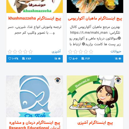
پیج اینستاگرام ماهیان آکواریومی
پیج اینستاگرام khushmazzeha
بهترین مرجع ماهیان آکواریومی کانال
ترجمه واموزش انواع غذا، شیرینی، دسر
تلگرامی: https://t.me/mahi_man
و... با تصویر وکلیپ کم حجم
🔴سوالاتون درباره ماهی و آکواریوم رو
زیر پست ها کامنت بزارید🔴 ارتباط با
مدیر=دایرکت
حیوانات
آشپزی
103k
284
1k
506
214
1k
پیج اینستاگرام آشپزی
پیج اینستاگرام درمان و مشاوره
آبزیان Research Educational