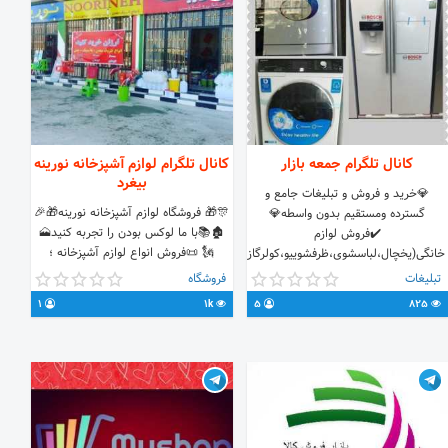
کانال تلگرام جمعه بازار
کانال تلگرام لوازم آشپزخانه نورینه
بیغرد
💎خرید و فروش و تبلیغات جامع و
🎊🎁 فروشگاه لوازم آشپزخانه نورینه🎁🎉
گسترده ومستقیم بدون واسطه💎
🏚📚با ما لوکس بودن را تجربه کنید🗻
✔️فروش لوازم
🗽 📜فروش انواع لوازم آشپزخانه ؛
خانگی(یخچال،لباسشوی،ظرفشوییو،کولرگازی
ظروف میلامین و آرکوپال ؛ انواع مواد
و...) مستقیم از بانه. برند:ال
تبلیغات
فروشگاه
بهداشتی و شوینده ؛ انواع ظروف یکبار
جی،بوش،سامسونگ و‌... 💥👈قیمت ها
1
1k
5
825
مصرف پلاستیکی و آلومینیومی 🛒 آدرس
زیر بازار روز کشور 👉💥
: استان فارس 🏜شهرستان خنج 🗻
روستای بیغرد🏘روبروی بانک ملت 🏛
لوازم خانگی نورینه بیغرد🎁 ☎️
07152632058 ☎️ 07152632059 ☎️
🌏 WWW.NOORRINEH.IR 🌐💻 📩
T.ME/NOORRINEH 📱