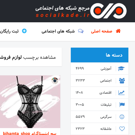
صفحه اصلی
شبکه های اجتماعی
ثبت رایگان
دسته ها
مشاهده برچسب
لوازم فروش
آموزشی
4699
اجتماعی
3233
اقتصادی
1408
تبلیغات
3005
سرگرمی
5579
عاشقانه
2323
پیج اینستاگرام bihamta_shop