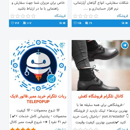
شکلات سفارشی، انواع گیاهان آپارتمانی،
خاص برای عزیزان شما جهت سفارش و
نرم افزار حسابداری و ....
راهنمایی با ما در ارتباط باشید
09107783447
فروشگاه
فروشگاه
716
107
1k
11k
19
1k
کانال تلگرام فروشگاه کفش
ربات تلگرام خرید ممبر.فالور.لایک
TELEPOPUP
✅فروشگاهی برای همه سلیقه ها با
💯 تنـــوع محصولات • 💯 کیفیت
بهترین برندها⚡ لینک بازدید از فروشگاه
محصولات • پشتیبانی کامل خدمات ⚡️✔️ [
👇 yun.ir/wzads2 ✅باخیال راحت خرید
تیم 41 نفره ] ★> شروع قیمت ممبر کانال
کنید ✔️تضمین بهترین کیفیت وقیمت
از ۳۵۰۰ ★> شروع قیمت ممبر گروه از
آیدی جهت ارتباط👇
فروشگاه
تبلیغات