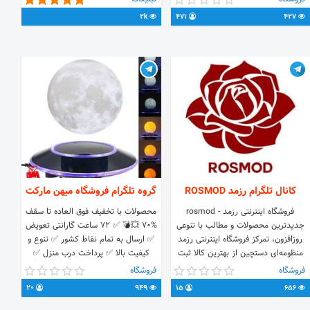
۴۵۰۰ ★> شروع قیمت فالوور اینستا از
https://t.me/alimlm60
2k
471
427
۷۱۰۰ [ به شرط 🔪 ] ★> شروع قیمت
لایـــک اینستا از ۲۸۰۰ ★> شروع قیمت
بازدید اینستا از ۲۵۰ واتس‌اپـــــــــــ 🚦
آپاراتـــــــــــــــ 🚦 یوتیوبـــــــــــــ 🚦 ○ خدمات انحصاری
○ 🪡ارسال به pv تلگرام 🪡دایرکت
اینستاگرام 🪡تبلیغات گسترده 🪡تبلیغات
پروکسی 🪡ممبر آپلودر NEW ⚡️ 🪡
استخراج اعضا آنلاین گروه 🪡 ربات‌های
چتر ☔️ ● خدمات نایاب ● 🧶 فالوور خانم
🧶 فالوور آقا 🧶 فالوور ریزش صفر 🧶
ممبر خانم 🧶 ممبر آقا 🧶 بازدید کاملا
واقعی کانال 🧶 گروه به گروه 🇮🇷 و
🇩🇪
کانال تلگرام رزمد ROSMOD
گروه تلگرام فروشگاه میهن مارکت
فروشگاه اینترنتی رزمد - rosmod
محصولات با تخفیف فوق العاده تا سقف
جدیدترین محصولات و مطالب با تنوعی
%70 💥💣 ✅ 72 ساعت گارانتی تعویض
روزافزون، تمرکز فروشگاه اینترنتی رزمد
✅ ارسال به تمام نقاط کشور ✅ تنوع و
منظومه‌ای دستچین از بهترین کالا ثبت
کیفیت بالا ✅ پرداخت درب منزل ✅
سفارش فقط از طریق وب سایت سایت
تضمین بهترین قیمت 🌺سایت👇👇👇
فروشگاه
فروشگاه
http://afikala.mihanst
🌹👇 https://rosmod.com/?
20
949
15
656
http://shopo.dayanshop.com/
ref=107538
ارتباط با ما 👇👇👇 🆔