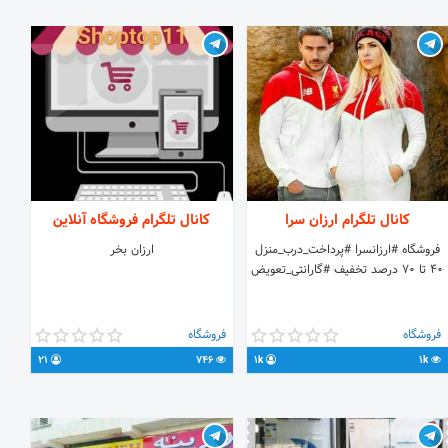
t.me/memarketsh
کانال تلگرام ارزان سرا
کانال تلگرام فروشگاه آنلاین
فروشگاه #ارزانسرا #پرداخت_درب_منزل
ارزان بخر
۴۰ تا ۷۰ درصد تخفیف #گارانتی_تعویض
فروشگاه
فروشگاه
21
746
1k
1k