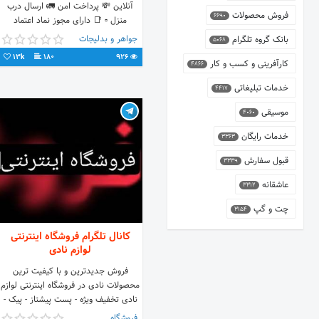
آنلاین 💸 پرداخت امن 🚛 ارسال درب
فروش محصولات
6690
منزل ▫ 📑 دارای مجوز نماد اعتماد
الکترونیک 📝 دارای مجوز از سازمان
جواهر و بدلیجات
بانک گروه تلگرام
5068
فرهنگ و ارشاد اسلامی
13k
180
926
کارآفرینی و کسب و کار
4866
خدمات تبلیغاتی
4417
موسیقی
4060
خدمات رایگان
3363
قبول سفارش
3339
عاشقانه
3312
چت و گپ
3154
کانال تلگرام فروشگاه اینترنتی
لوازم نادی
فروش جدیدترین و با کیفیت ترین
محصولات نادی در فروشگاه اینترنتی لوازم
نادی تخفیف ویژه - پست پیشتاز - پیک -
تحویل درب منزل
فروشگاه