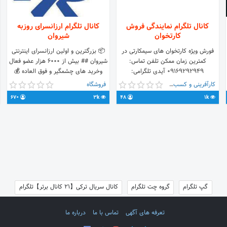
کانال تلگرام نمایندگی فروش
کانال تلگرام ارزانسرای روزبه
کارتخوان
شیروان
فورش ویژه کارتخوان های سیمکارتی در
📦 بزرگترین و اولین ارزانسرای اینترنتی
کمترین زمان ممکن تلفن تماس:
شیروان ## بیش از 6000 هزار عضو فعال
09169292949 آیدی تلگرامی:
وخرید های چشمگیر و فوق العاده 💰
@abadanadsadmin مدیریت: موسوی
قیمت فوق العاده ارزان 📮امکان پرداخت
کارآفرینی و کسب و کار
فروشگاه
درب منزل و آنلاین💳 ادمین
670
3k
48
1k
@Rasoolr2 منتظر شما هستیم
گپ تلگرام
گروه چت تلگرام
کانال سریال ترکی【21 کانال برتر】تلگرام
تعرفه های آگهی
تماس با ما
درباره ما