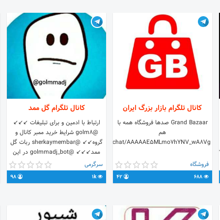
کانال تلگرام بازار بزرگ ایران
کانال تلگرام گل ممد
Grand Bazaar صدها فروشگاه همه با
هم
@golm8 شرایط خرید ممبر کانال و
https://t.me/joinchat/AAAAAE5MLmo7hYNV_wA8Vg
گروه↙↙ @sherkaymembar ربات گل
w
ممد↙↙↙ @golmmadj_bot در این
کانال بخندید و حال کنید😂↙😂↙😂↙
فروشگاه
سرگرمی
😂
98
1k
42
688