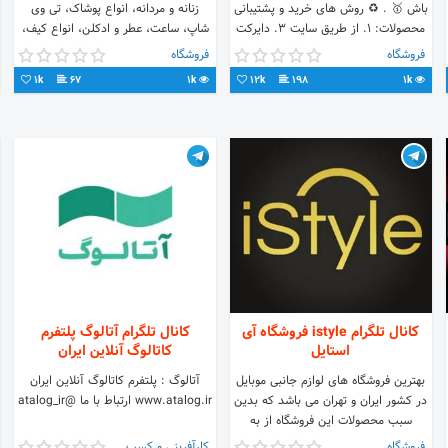
باش 🥇 . ♻️ روش های خرید و پشتیبانی
زنانه و مردانه، انواع پوشاک، تی وی
محصولات: ۱. از طریق سایت ۳. دایرکت
شاپ، ساعت، عطر و ادکلن، انواع کیف،
اینستاگرام ۴.دایرکت تلگرام
عینک آفتابی، لوازم خانگی و... ارسال به
فروشگاه
فروشگاه
تمام نقاط ایران.
1k
67
1k
12k
198
1k
کانال تلگرام istyle فروشگاه آی
کانال تلگرام آتالوگ پلتفرم
استایل
کاتالوگ آنلاین ایران
بهترین فروشگاه های لوازم جانبی موبایل
آتالوگ : پلتفرم کاتالوگ آنلاین ایران
در کشور ایران و تهران می باشد که بدین
www.atalog.ir ارتباط با ما @atalog_ir
سبب محصولات این فروشگاه از به
روزترین و بهترین محصولات بوده و تمامی
فروشگاه
کارآفرینی و کسب و کار