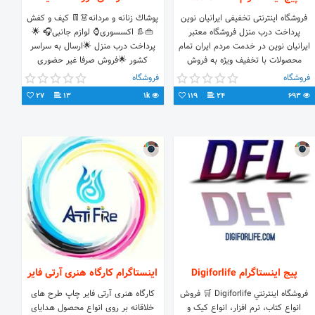
فروشگاه اینترنتی تخفیفی ایرانیان نوین
پوشاك زنانه و مردانه👗👖 کیف و کفش
پرداخت درب منزل فروشگاه معتبر
👜👢 اکسسوری⌚ لوازم جانبی🎧 🌟
ایرانیان نوین در خدمت مردم ایران تمام
پرداخت درب منزل 🌟ارسال به سراسر
محصولات با تخفیف ویژه به فروش
کشور 🌟فروش صرفا غیر حضوری
میرسد store100.ir سایت ما برای خرید
فروشگاه
فروشگاه
محصولات
27
13
1k
119
24
693
پیج اینستاگرام Digiforlife
اینستاگرام کارگاه هنری آرتی فایر
فروشگاه اينترنتي Digiforlife 🛒 فروش
کارگاه هنری آرتی فایر چاپ طرح های
انواع كتاب، نرم افزار، انواع کیک و
خلاقانه بر روی انواع محصول هدایای