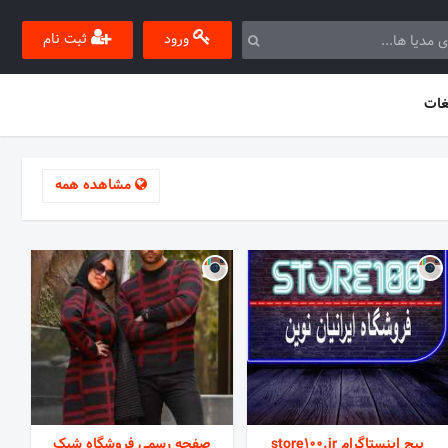
ورود
ثبت نام
غات
مشاهده همه
پیج اینستاگرام store100.ir
صفحه رسمی فروشگاه شیک