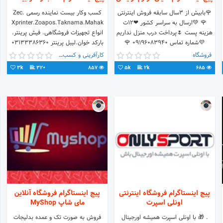
🌹بابیش از ۳سال سابقه فروش اینترنتی
کسب وکار بیست نماینده رسمی Zec.
🌹 💚ارسال به سراسر کشور ❤۱۲ت
Xprinter.Zoapos.Taknama.Mahak
هزینه پست 🌷پرداخت درب منزل نداریم
انواع تجهیزات فروشگاهی. فیش پرینتر.
💜شماره تماس 09196083940 🌹
بارکد خوان.لیبل پرینتر ۰۳۱۳۳۳۸۶۳۶۰
تلگرامlavazemaraeshy@
۰۹۱۳۳۰۳۹۰۲۹
فروشگاه
کارآفرینی و کسب و کار
3k
320
857
5k
2k
685
پیج اینستاگرام فروشگاه اینترنتی
پیج اینستاگرام فروشگاه آنلاین
اونلی اسپرت
مای شاپ MyShop
. 🎁 با اونلی اسپرت همیشه اورجینال
فروش به صورت تک و عمده بدلیجات