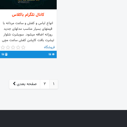
کانال تلگرام باکلاس
انواع لباس و کفش و ساعت مردانه با
قیمتهای بسیار مناسب مدلهای جدید
روزانه اضافه میشود. سویشرت شلوار
تیشرت بافت کاپشن کفش ساعت مچی
هودی اسلش و... محصولات به روز با
فروشگاه
تخفیف ویژه
1k
1k
1
2
صفحه بعدی