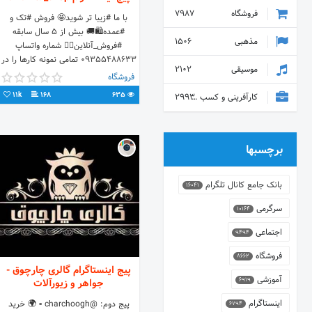
فروشگاه
7987
با ما #زیبا تر شوید🤩 فر‌وش #تک و
#عمده🛍🚚 بیش از ۵ سال سابقه
مذهبی
1506
#فروش_آنلاین👌🏻 شماره واتساپ
۰۹۳۵۵۴۸۸۶۳۳ تمامی نمونه کارها را در
موسیقی
2102
کانال تلگرام ما ببینید👇🏻
فروشگاه
11k
168
635
کارآفرینی و کسب و کار
2993
برچسبها
بانک جامع کانال تلگرام
16041
سرگرمی
10164
اجتماعی
9494
فروشگاه
8662
پیج اینستاگرام گالری چارچوق -
آموزشی
6919
جواهر و زیورآلات
اینستاگرام
پیج دوم: @charchoogh ▫ 🌍 خرید
6794