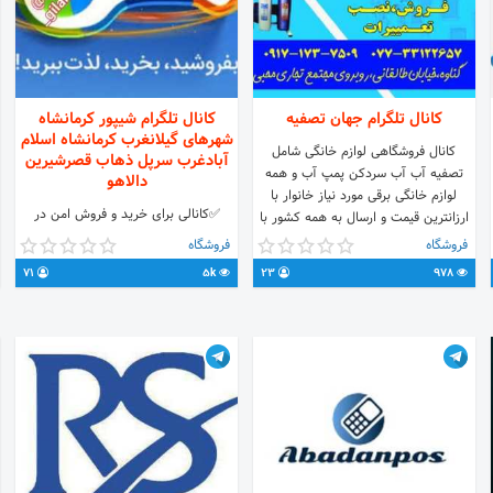
کانال تلگرام جهان تصفیه
کانال تلگرام شیپور کرمانشاه
شهرهای گیلانغرب کرمانشاه اسلام
کانال فروشگاهی لوازم خانگی شامل
آبادغرب سرپل ذهاب قصرشیرین
تصفیه آب آب سردکن پمپ آب و همه
دالاهو
لوازم خانگی برقی مورد نیاز خانوار با
✅کانالی برای خرید و فروش امن در
ارزانترین قیمت و ارسال به همه کشور با
فضای مجازی همراه با مطالب و کلیپ
گارانتی همه محصولات جهت رضایت
فروشگاه
فروشگاه
های زیبا برای تنوع ویژه استان کرمانشاه
بیشتر شما همراهان محترم
71
5k
23
978
👇👇 ⭕آنلاین بخرید و آنلاین بفروشید
✅ ادمین تبلیغات ↙️↙️↙️ 👇👇 🆔
@MA1397 🆔 @MA1397 شیپور
کرمانشاه(شهرهای گیلانغرب.کرمانشاه
.اسلام آبادغرب.سرپل ذهاب .
قصرشیرین.دالاهو) لینک کانال 👇
ps://telegram.me/sheypoor_gilanegharb