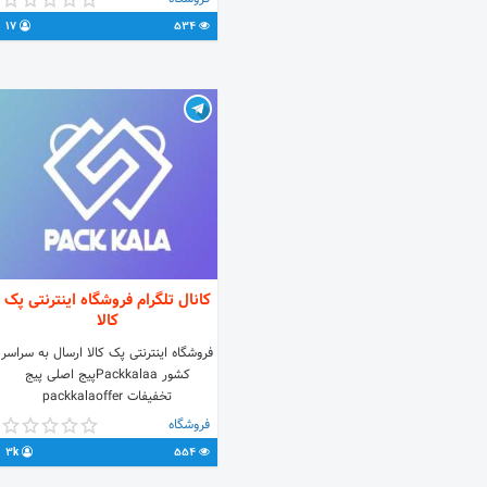
17
534
کانال تلگرام فروشگاه اینترنتی پک
کالا
فروشگاه اینترنتی پک کالا ارسال به سراسر
کشور Packkalaaپیج اصلی پیج
تخفیفات packkalaoffer
فروشگاه
3k
554