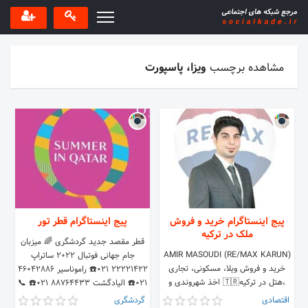
مشاهده برچسب
ویزا، پاسپورت
پیج اینستاگرام خرید و فروش
پیج اینستاگرام قطر تور
ملک در ترکیه
قطر مقصد جدید گردشگری 🌈 میزبان
AMIR MASOUDI (RE/MAX KARUN)
جام جهانی فوتبال ۲۰۲۲ ساتراپ
خرید و فروش ویلا، مسکونی، تجاری
22221422 021☎️ راموناسیر 46042886
،هتل در ترکیه🇹🇷 اخذ شهروندی و
021☎️ الیادگشت 88764433 021☎️ 📞
پاسپورت تلفن تماس
09373333158
اقتصادی
گردشگری