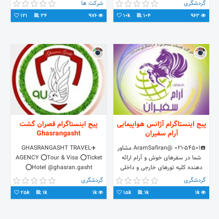
www.parspickup.com
کاوه
گردشگری
شرکت ها
121
34
976
10k
104
963
پیج اینستاگرام آژانس هواپیمایی
پیج اینستاگرام قصران گشت
آرام سفیران
Ghasrangasht
☎️021-54501 @AramSafiran مشاور
✈️GHASRANGASHT TRAVEL
شما در سفرهای خوش و آرام ارائه
AGENCY ⭕️Tour & Visa ⭕️Ticket
دهنده کلیه تورهای خارجی و داخلی
⭕️Hotel @ghasran.gasht
کاملا اقساط بدون ضامن و پیش
گردشگری
گردشگری
پرداخت با چک
25k
1k
1k
15k
1k
1k