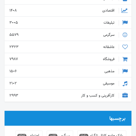
اقتصادی
1408
تبلیغات
3005
سرگرمی
5579
عاشقانه
2323
فروشگاه
7987
مذهبی
1506
موسیقی
2102
کارآفرینی و کسب و کار
2993
برچسبها
بانک جامع کانال تلگرام
سرگرمی
اجتماعی
9493
10164
16040