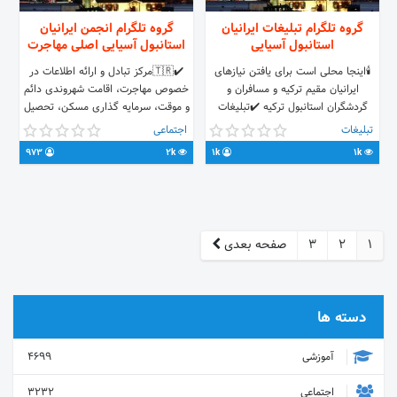
گروه تلگرام تبلیغات ایرانیان
گروه تلگرام انجمن ايرانيان
استانبول آسیایی
استانبول آسیایی اصلی مهاجرت
🕯️اینجا محلی است برای یافتن نیازهای
⁦✔️⁩⁦🇹🇷⁩مرکز تبادل و ارائه اطلاعات در
ایرانیان مقیم ترکیه و مسافران و
خصوص مهاجرت، اقامت شهروندی دائم
گردشگران استانبول ترکیه ✔️تبلیغات
و موقت، سرمایه گذاری مسکن، تحصیل
رایگان ✔️مسئولیت تبلیغ با صاحب آگهی
تبلیغات
اجتماعی
استانبول، ترکیه
سوالات خود را مطرح و از کارشناسان و
973
2k
1k
1k
وکلای رسمی ترکیه و ساکنین با تجربه
ترکیه راهنمایی رایگان دریافت کنید.
1
2
3
صفحه بعدی
دسته ها
آموزشی
4699
اجتماعی
3232