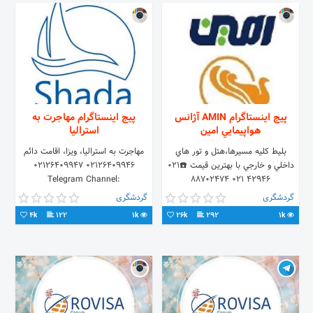
پیج اینستاگرام AMIN آژانس
پیج اینستاگرام مهاجرت به
هواپيمايي امين
استرالیا
بليط كليه مسيرها،هتل و تور هاي
مهاجرت به استرالیا، ویزا، اقامت دائم
داخلي و خارجي با بهترين قيمت ☎️021
02126409946 02126409947
Telegram Channel:
42946 021 88702474
https://t.me/Shadavisa
t.me/amintour
گردشگری
گردشگری
4k
122
1k
26k
292
1k