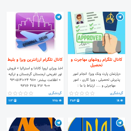
🟣WhatsApp:
https://wa.me/64225820862
کانال تلگرام روشهای مهاجرت و
کانال تلگرام ارزانترین ویزا و بلیط
تحصیل
اخذ ویزای اروپا کانادا و استرالیا > فروش
دپارتمان پارت ونک ویزا: انجام امور
تور تفریحی ارمنستان گرجستان و ترکیه
پذیرش تحصیلی ، ویزا کاری ، امور
> اطلاعت بیشتر: +۹۸ ۹۳۰۵۱۴۱۰۲۴
مهاجرتی و .... ارتباط با ما :
+۹۰ ۳۱۲ ۴۲۵ ۹۳۷۶
@visaoperator شماره های تماس :
Erminaseir@gmail.com
گردشگری
گردشگری
05137675030 داخلی 181 - 182 - 183
113
775
354
1k
-186 اینستاگرام :
www.instagram.com/partvanakvisa
سایت : www.visapartvanak.com