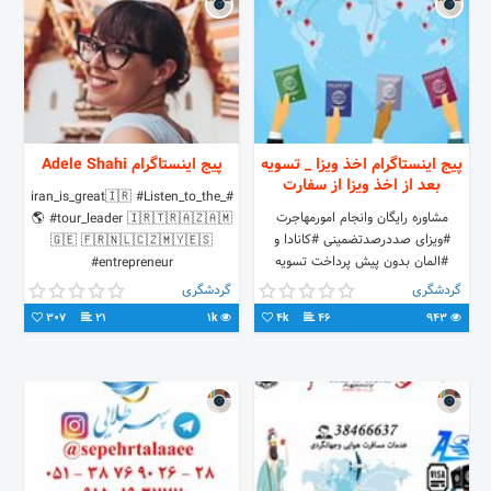
پیج اینستاگرام اخذ ویزا _ تسویه
پیج اینستاگرام Adele Shahi
بعد از اخذ ویزا از سفارت
#iran_is_great🇮🇷 #Listen_to_the_
مشاوره رایگان وانجام امورمهاجرت
🌎 #tour_leader 🇮🇷🇹🇷🇦🇿🇦🇲
#ویزای صددرصدتضمینی #کانادا و
🇬🇪 🇫🇷🇳🇱🇨🇿🇲🇾🇪🇸
#المان بدون پیش پرداخت تسویه
#entrepreneur
بعدازاخذویزا برای دوستان ایرانی و
Shahi.adele@gmail.com
گردشگری
گردشگری
افغان واتساپ0098911924337
307
21
1k
4k
46
943