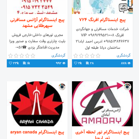
پیج اینستاگرام افرنگ ۷۲۴
پیج اینستاگرام آژانس مسافرتی
سپهرطلایی مشهد
شرکت خدمات مسافرتی و جهانگردی
مجری تورهای داخلی-خارجی فروش
افرنگ VIP +989199521008
بلیت چارتری وقت سفارت و صدور ویزا
+98513846637 ادرس احمد اباد‌۲۱
مدیریت:قناعتگر یزدی ☎051-
ساختمان دیانا طبقه اول
38769026 مشهد-نبش پیروزی4 تلگرام-
گردشگری
گردشگری
اینستاگرام @sepehrtalaaee
23k
1k
992
2k
28
878
پیج اینستاگرام تور لحظه آخری
پیج اینستاگرام aryan canada
تور اروپا