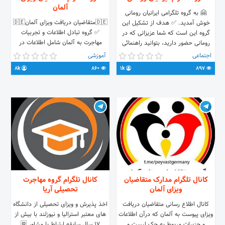
آلمان
🤗 به گروه تلگرامی ایرانیان رومانی
🇩🇪متقاضیان دریافت ویزای آلمان🇩🇪
خوش آمدید. ✅ هدف از تشکیل این
✅ گروه تبادل اطلاعات و تجربیات
گروه این است که شما عزیزانی که در
مهاجرت به آلمان شامل اطلاعات در
رومانی حضور دارید، بتوانید راهنمائی‌
تاپیک های مختلف برای تایید وتصدیق
مفید برای دوستانی باشید که قصد
اجتماعی
آموزشی
مدارک وهمچنین انواع ویزا : ✔️تحصیلی
مهاجرت به این کشور رو دارند. ✅ در
8k
860
1k
897
✔️کاری ✔️اوسبیلدونگ ✔️پیوست به
کنار شما عزیزان، ما هم تلاش می‌کنیم تا
خانواده لینک کانال👇👇
به‌صورت تخصصی پاسخ‌گوی پرسش‌ها و
https://t.me/peyvastgermanyy
مشکلات شما دوستان گرامی باشیم.
آدرس وب‌سایت ایرانیان:
https://iranian.ro/ آدرس اینستاگرام
ایرانیان:
https://www.instagram.com/iranian.ro
کانال تلگرام مدارک متقاضیان
کانال تلگرام گروه مهاجرت
ویزای آلمان
تحصیلی آریا
کانال اطلاع رسانی متقاضیان دریافت
اخذ پذیرش و ویزای تحصیلی از دانشگاه
ویزای پیوست به آلمان که درآن اطلاعات
های معتبر استرالیا و نیوزلند با بیش از
و جزییات مربوط به چک لیست و
۱۷ سال سابقه ارتباط با مشاور 🆔