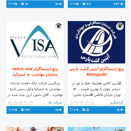
5526149590(90+)امیر مسعودی
29k
1k
1k
27k
401
732
واتساپ 👇🏻
پیج اینستاگرام آبتین گشت پارس
پیج اینستاگرام select visa
Abtingasht
سازمان مهاجرت به استرالیا
💻رزرو آنلاین هواپیما، هتل و تور در
بزرگترین شرکت ارائه دهنده خدمات
سراسر جهان با بهترین قیمت... 🛫
مهاجرتی به استرالیا وکیل رسمی اداره
تهران.خیابان فاطمی 🌐شماره تماس:
مهاجرت ، آقای دامون آرین ثبت شده در
☎021-88996080 abtingasht.ir
سازمان MARA سرمایه گذاری نیروی کار
گردشگری
شرکت ها
abtingasht.net تلگرام↙
متخصص جهت درخواست اولین مشاوره
20k
283
1k
20k
1k
1k
با شماره های زیر تماس بگیرید. 📞:
+۹۸ ۲۱۸۸۶۵۲۲۰۹-۱۳ 🌐:
www.selectvisa.com