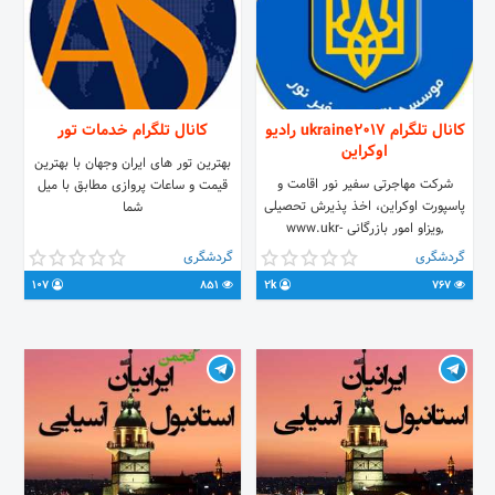
کانال تلگرام ukraine2017 رادیو
کانال تلگرام خدمات تور
اوکراین
بهترین تور های ایران وجهان با بهترین
شرکت مهاجرتی سفیر نور اقامت و
قیمت و ساعات پروازی مطابق با میل
پاسپورت اوکراین، اخذ پذیرش تحصیلی
شما
,ویزاو امور بازرگانی www.ukr-
visa.com ☎️ 02128424794
گردشگری
گردشگری
02128427363 تماس ساعات اداری
107
851
2k
767
یکشنبه تا پنجشنبه ۹ الی ۱۸ عصر شماره
واتس اپ: +98 910 273 3383
آدرس:میدان تجریش، خ فناخسرو پ33
واحد 303