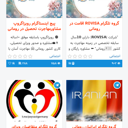
گروه تلگرام ROVISA اقامت در
پیج اینستاگرام رویزاگروپ
رومانی
مشاورمهاجرت تحصيل در رومانی
"شرکت |𝗥𝗢𝗩𝗜𝗦𝗔| دارای 𝟭𝟬سال
🟠 رویزاگروپ باسابقه موفق 10ساله
سابقه تخصصی در زمینه مهاجرت به
👨‍💼مشاوره و صدور ویزای تحصیلی،
کشور 🇷🇴رومانی" ⬅️ مشاوره رایگان و
کاری کشور رومانی 🤗 مهاجرت آسان با
اطلاعات بیشتر 🤗 🔵
خاطری آسوده
اجتماعی
اجتماعی
https://t.me/ROVISA_Group 🔵
1k
288
758
1k
902
https://t.me/ROVISAGroup ✅📞
+40 754 54 5050 (𝗦𝘁𝘂𝗱𝘆 visa) ✅
📞+40 741 40 4444 (𝗪𝗼𝗿𝗸 visa)
گروه تلگرام ایرانیان رومانی
گروه تلگرام متقاضیان ویزای