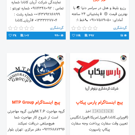
نمایندگی شرکت آریان کانادا شماره
رزرو بليط و هتل در سراسر دنیا 🌏 با
تماس：۰۹۱۱۴۳۴۸۰۹۲ شماره تورنتو：
بهترين قيمت 😍 📱پشتیبانی 24 ساعته
۰۰۱۴۳۷۹۲۸۶۸۹۹ شماره رشت：
آمادای: 09107589050 📞خط 1:
۰۱۳۳۳۲۲۷۷۰۴ #آریان_کانادا
02122226881 📞خط 2:
#ویزا_تحصیلی📚 🇨🇦 #ویزا_توریستی
گردشگری
گردشگری
02126402440 #سفر #تور #گردشگری
3k
107
990
17k
497
1k
پیج اینستاگرام پارس پیکاپ
پیج اینستاگرام MTP Group
🇨🇦🇺🇸🇬🇧 اخذ
گروه مهاجرت M.T.Pاولین گروه مهاجرتی
(#ویزای_کانادا،#ویزا_امریکا،#ویزا_انگلیس)
است از شروع کار مهاجرت شما
تعیین وقت سفارت پرداخت وجه سفارت
هیچ‌مبلغی دریافت نمیکند
پیکاپ پاسپورت
09226887396 دفتر مرکزی :تهران بلوار