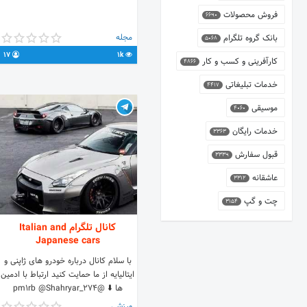
فروش محصولات
6690
مجله
بانک گروه تلگرام
5068
17
1k
کارآفرینی و کسب و کار
4866
خدمات تبلیغاتی
4417
موسیقی
4060
خدمات رایگان
3363
قبول سفارش
3339
عاشقانه
3312
چت و گپ
3154
کانال تلگرام Italian and
Japanese cars
با سلام کانال درباره خودرو های ژاپنی و
ایتالیایه از ما حمایت کنید ارتباط با ادمین
ها ⬇️ @pm1rb @Shahryar_274
ورزشی