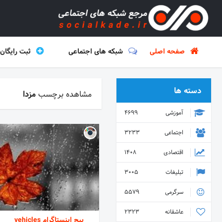
صفحه اصلی
شبکه های اجتماعی
ثبت رایگان
دسته ها
مشاهده برچسب
مزدا
آموزشی
4699
اجتماعی
3233
اقتصادی
1408
تبلیغات
3005
سرگرمی
5579
عاشقانه
2323
پیج اینستاگرام vehicles