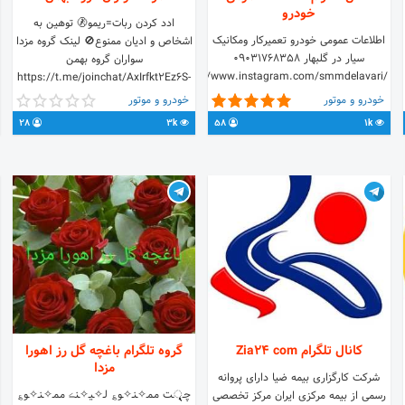
خودرو
ادد کردن ربات=ریمو🚷 توهین به
اطلاعات عمومی خودرو تعمیرکار ومکانیک
اشخاص و ادیان ممنوع🚫 لینک گروه مزدا
سیار در گلبهار 09031768358
سواران گروه بهمن
https://www.instagram.com/smmdelavari/
https://t.me/joinchat/AxIrfkt2Ez6S-
@smmd79 خراسان رضوی
BNoT1OaJA
خودرو و موتور
خودرو و موتور
28
3k
58
1k
کانال تلگرام Zia24 com
گروه تلگرام باغچه گل رز اهورا
مزدا
شرکت کارگزاری بیمه ضیا دارای پروانه
چـ়়ৃ়ৃৃৃ়ـت مـمـ✧ـنـ✧ـو؏ لـ✧ـیـ✧ـنڪ مـمـ✧ـنـ✧ـو؏
رسمی از بیمه مرکزی ایران مرکز تخصصی