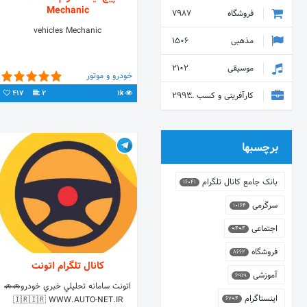
Mechanic
فروشگاه
7987
vehicles Mechanic
مذهبی
1506
موسیقی
2102
خودرو و موتور
417
2
1k
کارآفرینی و کسب و کار
2993
برچسبها
بانک جامع کانال تلگرام
16041
سرگرمی
10164
اجتماعی
9494
فروشگاه
8662
کانال تلگرام اتونت
آموزشی
6919
اتونت سامانه تحليلي خبري خودرو🚗🚗
اینستاگرام
🇮🇷🇮🇷 WWW.AUTO-NET.IR
6794